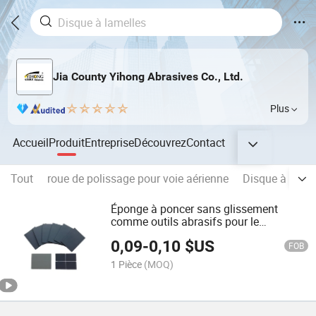
Jia County Yihong Abrasives Co., Ltd.
Plus
Accueil
Produit
Entreprise
Découvrez
Contact
Tout
roue de polissage pour voie aérienne
Disque à lamel
Éponge à poncer sans glissement
comme outils abrasifs pour le
polissage, le meulage et le nettoyage
0,09
-
0,10
$US
FOB
1 Pièce
(MOQ)