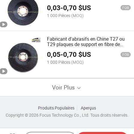
fibre de verre T27/T29
0,03
-
0,70
$US
FOB
1 000 Pièces
(MOQ)
Fabricant d'abrasifs en Chine T27 ou
T29 plaques de support en fibre de
verre
0,05
-
0,70
$US
FOB
1 000 Pièces
(MOQ)
Voir Plus
Produits Populaires
Aperçus
Copyright © 2026 Focus Technology Co., Ltd. Tous droits réservés.