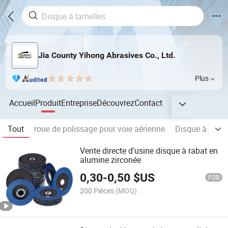
Jia County Yihong Abrasives Co., Ltd.
Plus
Accueil
Produit
Entreprise
Découvrez
Contact
Tout
roue de polissage pour voie aérienne
Disque à lamel
Vente directe d'usine disque à rabat en
alumine zirconée
0,30
-
0,50
$US
FOB
200 Pièces
(MOQ)