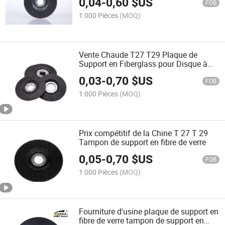
0,04
-
0,60
$US
FOB
1 000 Pièces
(MOQ)
Vente Chaude T27 T29 Plaque de
Support en Fiberglass pour Disque à
Voile
0,03
-
0,70
$US
FOB
1 000 Pièces
(MOQ)
Prix compétitif de la Chine T 27 T 29
Tampon de support en fibre de verre
0,05
-
0,70
$US
FOB
1 000 Pièces
(MOQ)
Fourniture d'usine plaque de support en
fibre de verre tampon de support en