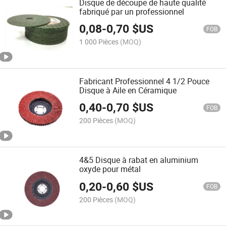
Disque de découpe de haute qualité
fabriqué par un professionnel
0,08
-
0,70
$US
FOB
1 000 Pièces
(MOQ)
Fabricant Professionnel 4 1/2 Pouce
Disque à Aile en Céramique
0,40
-
0,70
$US
FOB
200 Pièces
(MOQ)
4&5 Disque à rabat en aluminium
oxyde pour métal
0,20
-
0,60
$US
FOB
200 Pièces
(MOQ)