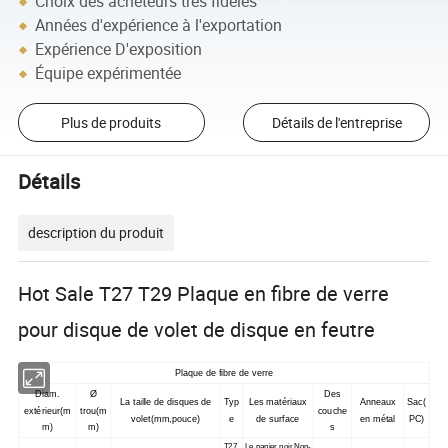
Choix des acheteurs très fidèles
Années d'expérience à l'exportation
Expérience D'exposition
Équipe expérimentée
Plus de produits
Détails de l'entreprise
Détails
description du produit
Hot Sale T27 T29 Plaque en fibre de verre
pour disque de volet de disque en feutre
Plaque de fibre de verre
Diam.
Ø
Des
La taille de disques de
Typ
Les matériaux
Anneaux
Sac(
extérieur(m
trou(m
couche
volet(mm,pouce)
e
de surface
en métal
PC)
m)
m)
s
T27,
Le papier noir,Non-