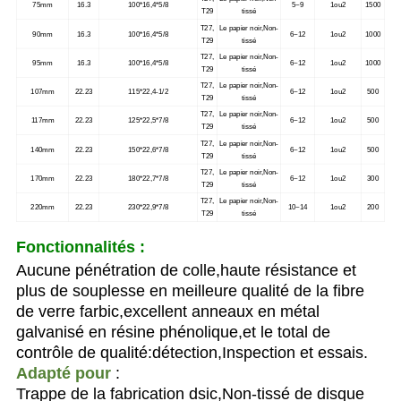
75mm
16.3
100*16,4*5/8
5~9
1ou2
1500
T29
tissé
T27,
Le papier noir,Non-
90mm
16.3
100*16,4*5/8
6~12
1ou2
1000
T29
tissé
T27,
Le papier noir,Non-
95mm
16.3
100*16,4*5/8
6~12
1ou2
1000
T29
tissé
T27,
Le papier noir,Non-
107mm
22.23
115*22,4-1/2
6~12
1ou2
500
T29
tissé
T27,
Le papier noir,Non-
117mm
22.23
125*22,5*7/8
6~12
1ou2
500
T29
tissé
T27,
Le papier noir,Non-
140mm
22.23
150*22,6*7/8
6~12
1ou2
500
T29
tissé
T27,
Le papier noir,Non-
170mm
22.23
180*22,7*7/8
6~12
1ou2
300
T29
tissé
T27,
Le papier noir,Non-
220mm
22.23
230*22,9*7/8
10~14
1ou2
200
T29
tissé
Fonctionnalités :
Aucune pénétration de colle,haute résistance et
plus de souplesse en meilleure qualité de la fibre
de verre farbic,excellent anneaux en métal
galvanisé en résine phénolique,et le total de
contrôle de qualité:détection,Inspection et essais.
Adapté pour
:
Trappe de la fabrication dsic,Non-tissé de disque