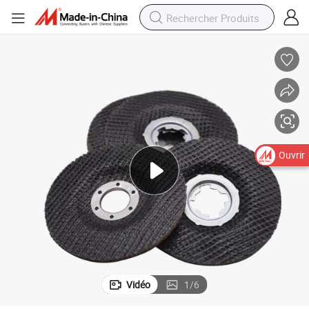
Ouvrir
Vidéo
1
/
6