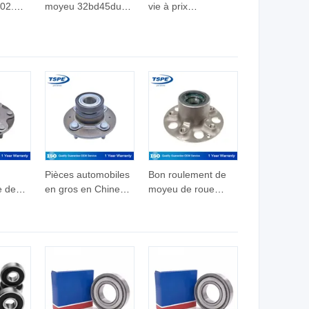
02.
moyeu 32bd45du
vie à prix
ent ABS
35bd4820dum
raisonnable 626zz
.
Roulement de
Roulement 626zz
compresseur de
Roulements à billes
ue
climatisation
à gorge profonde
automobile
Pièces automobiles
Bon roulement de
e de
en gros en Chine
moyeu de roue
ue,
Roue Moyeu
avant de bonne
 roue
Roulement pour
qualité pour
28100
42200-TF0-N51
2093300325 Ford
y
Honda Jazz
Transit Bus