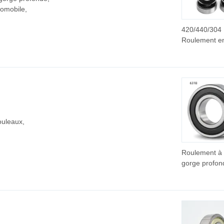
omobile,
420/440/304
Roulement en
Inoxydable S
S698 S688 S
S6800 S680
S6804 S600
Roulement à B
Profondeur d
Rainure
ouleaux,
Roulement à b
gorge profon
6318