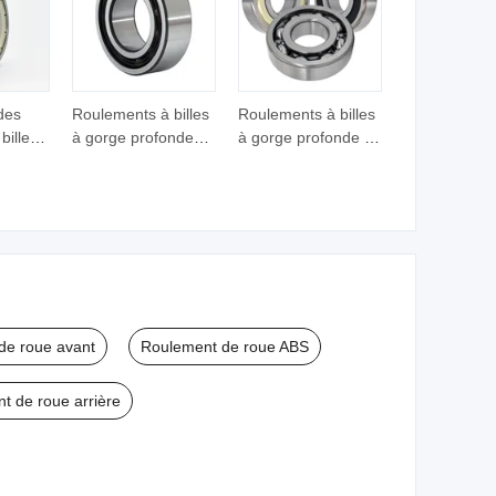
 des
Roulements à billes
Roulements à billes
billes
à gorge profonde
à gorge profonde en
onde de
industriels durables
acier inoxydable
e moto
63200-2z/Ya pour
non magnétique
n en
machines
pour applications
spéciales Ss623
ni
D/Wr144 Ss617/4X
ent de
Ss637/3-2z
ulement
ge
de roue avant
Roulement de roue ABS
t de roue arrière