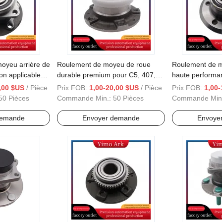
oyeu arrière de
Roulement de moyeu de roue
Roulement de m
on applicable
durable premium pour C5, 407,
haute performa
ois tels que
607, Ds6, C6 modèles
550
,00 $US
/ Pièce
Prix FOB:
1,00-20,00 $US
/ Pièce
Prix FOB:
1,00-
i Ga3/GS4
50 Pièces
Commande Min.:
50 Pièces
Commande Min
demande
Envoyer demande
Envoye