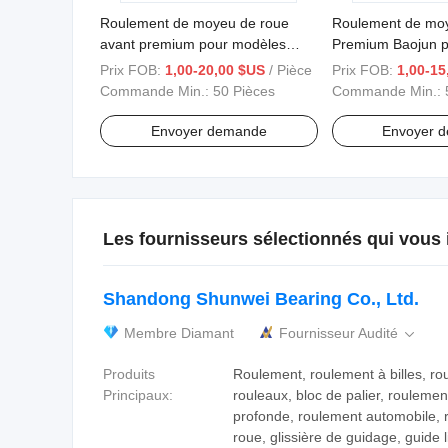
Roulement de moyeu de roue
Roulement de moy
avant premium pour modèles
Premium Baojun p
Changan Star
de troisième géné
Prix FOB:
1,00-20,00 $US
/ Pièce
Prix FOB:
1,00-15
Commande Min.:
50 Pièces
Commande Min.:
Envoyer demande
Envoyer 
Les fournisseurs sélectionnés qui vous 
Shandong Shunwei Bearing Co., Ltd.
Membre Diamant
Fournisseur Audité

Produits
Roulement, roulement à billes, ro
Principaux:
rouleaux, bloc de palier, roulemen
profonde, roulement automobile, 
roue, glissière de guidage, guide l