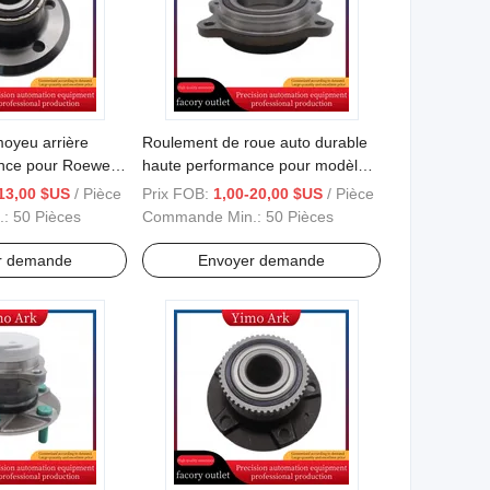
oyeu arrière
Roulement de roue auto durable
nce pour Roewe
haute performance pour modèles
Audi
13,00 $US
/ Pièce
Prix FOB:
1,00-20,00 $US
/ Pièce
.:
50 Pièces
Commande Min.:
50 Pièces
r demande
Envoyer demande