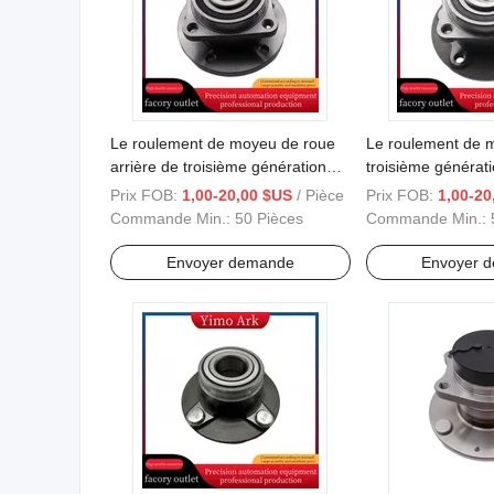
Le roulement de moyeu de roue
Le roulement de m
arrière de troisième génération
troisième générati
adapté au modèle à deux roues
aux véhicules chin
Prix FOB:
1,00-20,00 $US
/ Pièce
Prix FOB:
1,00-20
motrices de la voiture chinoise
Guangqi Trumpch
Commande Min.:
50 Pièces
Commande Min.:
Guangqi GS5
Envoyer demande
Envoyer 