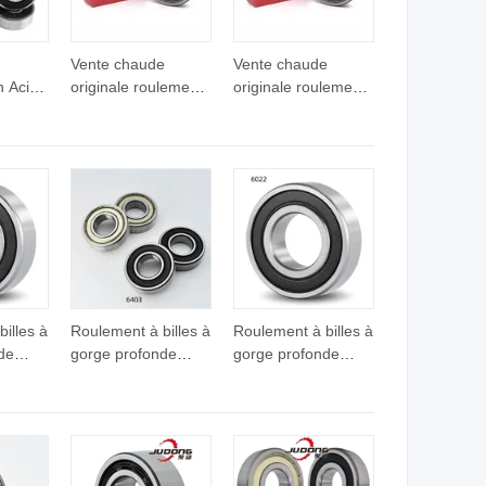
Vente chaude
Vente chaude
 Acier
originale roulements
originale roulements
608
à billes à gorge
à billes à gorge
625
profonde en acier
profonde en acier
2
inoxydable Zz haute
inoxydable Zz haute
0
température pour
température pour
illes à
équipements
équipements
e
alimentaires 6306
alimentaires 6306
6307 6308
6307 6308
illes à
Roulement à billes à
Roulement à billes à
de
gorge profonde
gorge profonde
6403
6022