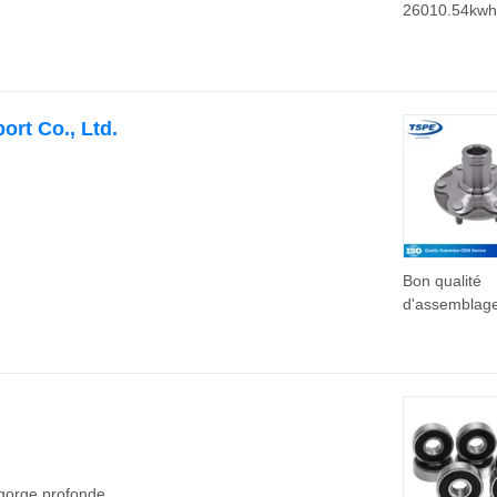
26010.54kwh
avec roulem
43560-26011
roulement de
moyeu de ro
ort Co., Ltd.
Bon qualité
d'assemblag
moyeu de ro
roulement de
pour 43502-
Toyota Camr
 gorge profonde,