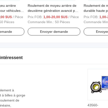
eu arrière
Roulement de moyeu arrière de
Roulement de 
our véhicules
deuxième génération avancé pour
durable haute 
ration
Roewe 350
Ford et Mazda
,00 $US
/ Pièce
Prix FOB:
1,00-20,00 $US
/ Pièce
Prix FOB:
1,00-
50 Pièces
Commande Min.:
50 Pièces
Commande Min
demande
Envoyer demande
Envoye
intéressent
ulement à
t à billes à gorge
roulement de
43560-
inéaire,