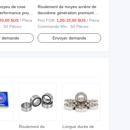
moyeu de roue
Roulement de moyeu arrière de
performance pour
deuxième génération premium
pour Mg HS
20,00 $US
/ Pièce
Prix FOB:
1,00-10,00 $US
/ Pièce
.:
50 Pièces
Commande Min.:
50 Pièces
r demande
Envoyer demande
Roulement de
Longue durée de