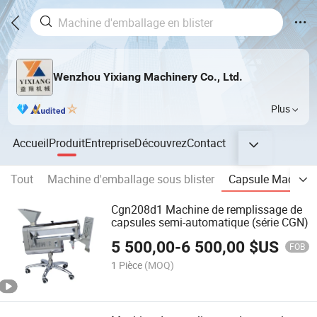
Wenzhou Yixiang Machinery Co., Ltd.
Plus
Accueil
Produit
Entreprise
Découvrez
Contact
Tout
Machine d'emballage sous blister
Capsule Machine 
Cgn208d1 Machine de remplissage de
capsules semi-automatique (série CGN)
5 500,00
-
6 500,00
$US
FOB
1 Pièce
(MOQ)