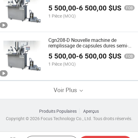
pour exportation
5 500,00
-
6 500,00
$US
FOB
1 Pièce
(MOQ)
Cgn208-D Nouvelle machine de
remplissage de capsules dures semi-
automatique de type pharmaceutique
5 500,00
-
6 500,00
$US
pour poudre granule
FOB
1 Pièce
(MOQ)
Voir Plus
Produits Populaires
Aperçus
Copyright © 2026 Focus Technology Co., Ltd. Tous droits réservés.