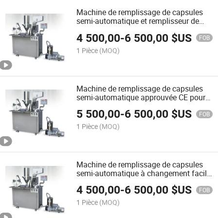
Machine de remplissage de capsules
semi-automatique et remplisseur de
capsules et machines
4 500,00
-
6 500,00
$US
pharmaceutiques
FOB
1 Pièce
(MOQ)
Machine de remplissage de capsules
semi-automatique approuvée CE pour
la taille de capsule 00
5 500,00
-
6 500,00
$US
FOB
1 Pièce
(MOQ)
Machine de remplissage de capsules
semi-automatique à changement facile
du moule
4 500,00
-
6 500,00
$US
FOB
1 Pièce
(MOQ)