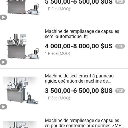
5 500,00
-
6 500,00
$US
FOB
1 Pièce
(MOQ)
Machine de remplissage de capsules
semi-automatique Jtj
4 000,00
-
8 000,00
$US
FOB
1 Pièce
(MOQ)
Machine de scellement à panneau
rigide, opération de machine de
scellement de capsules
3 500,00
-
6 500,00
$US
FOB
1 Pièce
(MOQ)
Machine de remplissage de capsules
en poudre conforme aux normes GMP