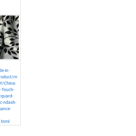
e-in-
roduct/rn
/China-
n-Touch-
cquard-
ic-ndash-
gance-
.html