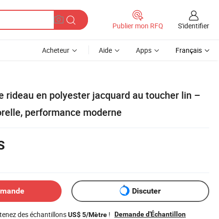
S'identifier
Publier mon RFQ
Acheteur
Aide
Apps
Français
e rideau en polyester jacquard au toucher lin –
relle, performance moderne
S
emande
Discuter
tenez des échantillons
!
Demande d'Échantillon
US$ 5/Mètre