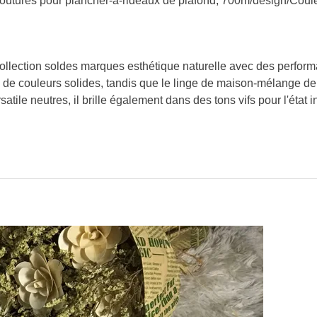
coutures pour plancher-à-rideaux de plafond; 700m/design/Cou
te collection soldes marques esthétique naturelle avec des perfo
te de couleurs solides, tandis que le linge de maison-mélange de
satile neutres, il brille également dans des tons vifs pour l'état i