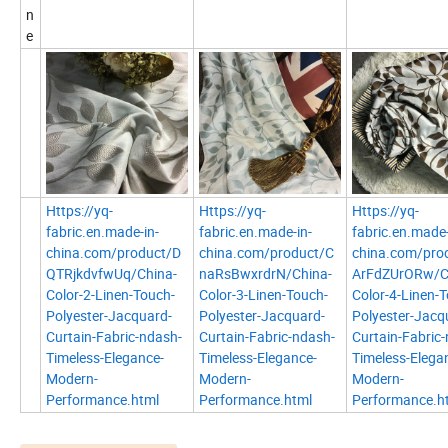
n
e
Https://yq-
Https://yq-
Https://yq-
fabric.en.made-in-
fabric.en.made-in-
fabric.en.made-
china.com/product/D
china.com/product/C
china.com/pro
QTRjkdvfwUq/China-
naRsBwxrdrN/China-
ArFdZUrORw/C
Color-2-Linen-Touch-
Color-3-Linen-Touch-
Color-4-Linen-
Polyester-Jacquard-
Polyester-Jacquard-
Polyester-Jacq
Curtain-Fabric-ndash-
Curtain-Fabric-ndash-
Curtain-Fabric
Timeless-Elegance-
Timeless-Elegance-
Timeless-Elega
Modern-
Modern-
Modern-
Performance.html
Performance.html
Performance.h