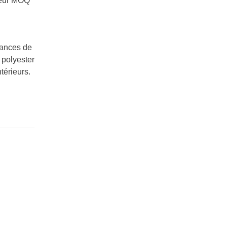
leur MOQ
rmances de
 polyester
ntérieurs.