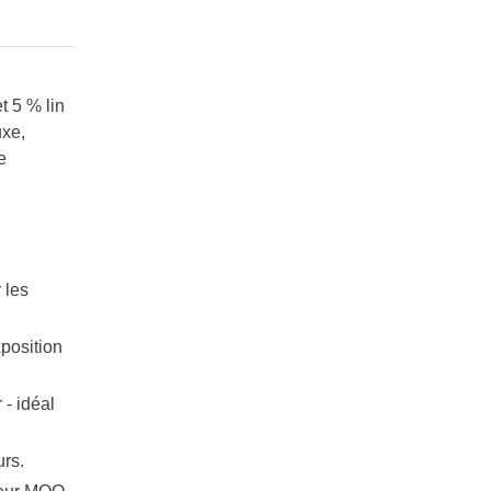
t 5 % lin
uxe,
e
 les
xposition
 - idéal
urs.