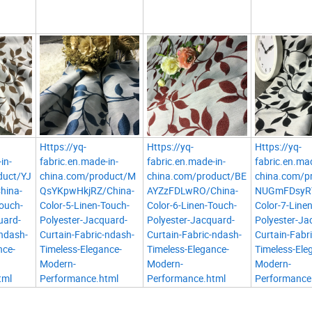
Https://yq-
Https://yq-
Https://yq-
in-
fabric.en.made-in-
fabric.en.made-in-
fabric.en.mad
duct/YJ
china.com/product/M
china.com/product/BE
china.com/p
hina-
QsYKpwHkjRZ/China-
AYZzFDLwRO/China-
NUGmFDsyRY
Touch-
Color-5-Linen-Touch-
Color-6-Linen-Touch-
Color-7-Line
uard-
Polyester-Jacquard-
Polyester-Jacquard-
Polyester-Ja
-ndash-
Curtain-Fabric-ndash-
Curtain-Fabric-ndash-
Curtain-Fabr
nce-
Timeless-Elegance-
Timeless-Elegance-
Timeless-Ele
Modern-
Modern-
Modern-
tml
Performance.html
Performance.html
Performance