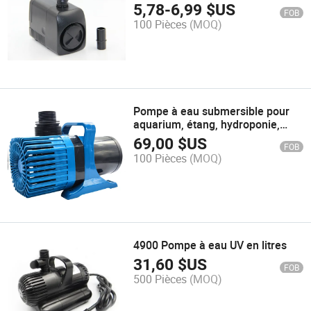
5,78
-
6,99
$US
FOB
100 Pièces
(MOQ)
Pompe à eau submersible pour
aquarium, étang, hydroponie,
fontaine de jardin
69,00
$US
FOB
100 Pièces
(MOQ)
4900 Pompe à eau UV en litres
31,60
$US
FOB
500 Pièces
(MOQ)