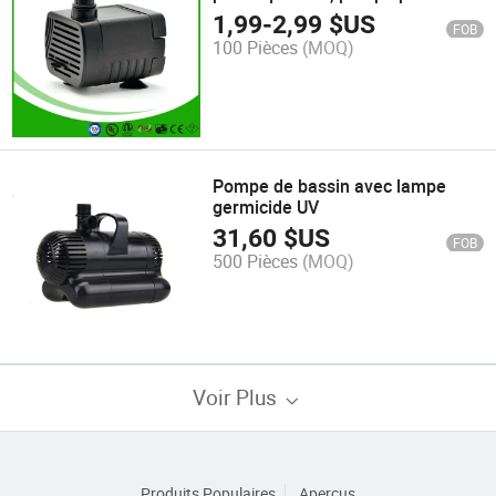
étang
1,99
-
2,99
$US
FOB
100 Pièces
(MOQ)
Pompe de bassin avec lampe
germicide UV
31,60
$US
FOB
500 Pièces
(MOQ)
Voir Plus
Produits Populaires
Aperçus