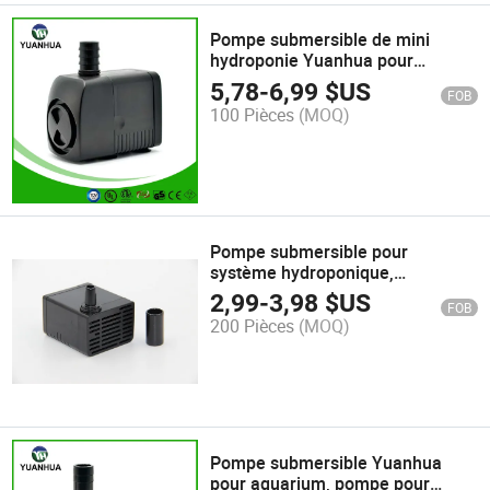
Pompe submersible de mini
hydroponie Yuanhua pour
aquarium
5,78
-
6,99
$US
FOB
100 Pièces
(MOQ)
Pompe submersible pour
système hydroponique,
circulation d'eau, pompe de
2,99
-
3,98
$US
FOB
fontaine, pompe de bassin
200 Pièces
(MOQ)
Pompe submersible Yuanhua
pour aquarium, pompe pour