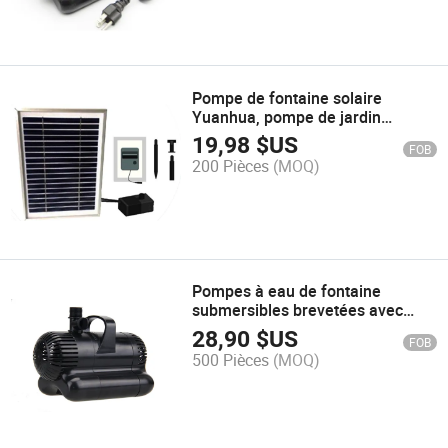
Pompe de fontaine solaire
Yuanhua, pompe de jardin
solaire, pompe solaire avec
19,98
$US
FOB
batterie lithium
200 Pièces
(MOQ)
Pompes à eau de fontaine
submersibles brevetées avec
circuit de commutateur à capteur
28,90
$US
FOB
500 Pièces
(MOQ)