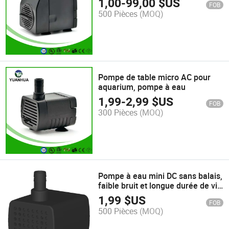
1,00
-
99,00
$US
FOB
500 Pièces
(MOQ)
Pompe de table micro AC pour
aquarium, pompe à eau
1,99
-
2,99
$US
FOB
300 Pièces
(MOQ)
Pompe à eau mini DC sans balais,
faible bruit et longue durée de vie
pour refroidisseur d'air, pompe à
1,99
$US
FOB
eau pour nourrir les oiseaux 12V
500 Pièces
(MOQ)
24V