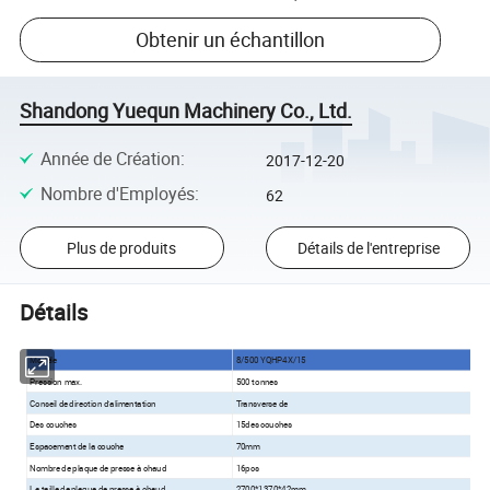
Obtenir un échantillon
Shandong Yuequn Machinery Co., Ltd.
Année de Création
:
2017-12-20
Nombre d'Employés
:
62
Plus de produits
Détails de l'entreprise
Détails
Modèle
8/500 YQHP4X/15
Pression max.
500 tonnes
Conseil de direction d'alimentation
Transverse de
Des couches
15des couches
Espacement de la couche
70mm
Nombre de plaque de presse à chaud
16pcs
La taille de plaque de presse à chaud
2700*1370*42mm