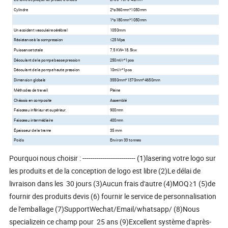
Cylindre
2*ø360mm*1050mm
1*ø180mm*1050mm
Un accident vasculaire cérébral
1050mm
Résistance à la compression
≤25 Mpa
Puissance totale
7,5 KW+18.5kw
Découlant de la pompe basse pression
250ml/r*1pcs
Découlant de la pompe haute pression
10ml/r*1pcs
Dimension globale
3550mm*1370mm*4650mm
Méthodes de travail
Pleine
Châssis en composite
Assemblé
Faisceau inférieur et supérieur,
900mm
Faisceau intermédiaire
400mm
Épaisseur de la trame
35 mm
Poids
Environ 33 tonnes
Pourquoi nous choisir : -------------------------- (1)lasering votre logo sur
les produits et de la conception de logo est libre (2)Le délai de
livraison dans les 30 jours (3)Aucun frais d'autre (4)MOQ≥1 (5)de
fournir des produits devis (6) fournir le service de personnalisation
de l'emballage (7)SupportWechat/Email/whatsapp/ (8)Nous
specializein ce champ pour 25 ans (9)Excellent système d'après-