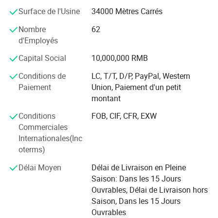
l'une des premières usines à entrer et à exporter vers
Surface de l'Usine
34000 Mètres Carrés
l'Europe et le marché américain.
Nombre
62
Yuequn possède une équipe de R & D et de production de
d'Employés
haute qualité, un certain nombre d'ingénieurs de niveau
Capital Social
10,000,000 RMB
moyen et élevé, un système strict d'inspection et de
supervision de la qualité. Nous adhérons à la conception
Conditions de
LC, T/T, D/P, PayPal, Western
de machines de point de départ élevé, à des exigences de
Paiement
Union, Paiement d'un petit
qualité élevées, à des services de haute qualité et nous
montant
nous efforçons d'utiliser des technologies de pointe et des
Conditions
FOB, CIF, CFR, EXW
services humanistes, pour créer une marque de classe
Commerciales
mondiale.
Internationales(Inc
Nous espérons que nos produits pourront créer de
oterms)
nouveaux miracles pour le développement de votre
Délai Moyen
Délai de Livraison en Pleine
carrière!
Saison: Dans les 15 Jours
Nous sommes impatients de vous aider à coopérer à long
Ouvrables, Délai de Livraison hors
terme avec vous sincèrement!
Saison, Dans les 15 Jours
Ouvrables