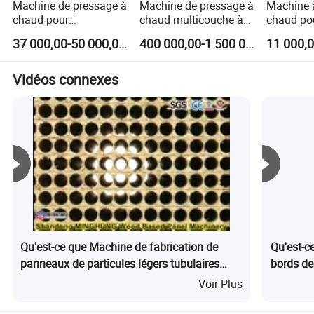
Machine de pressage à
Machine de pressage à
Machine 
chaud pour
chaud multicouche à
chaud po
contreplaqué filmé avec
haute pression HPL
porte en b
37 000,00-50 000,00 $US
400 000,00-1 500 000,00 $US
chargeur automatique
rapide po
de portes
meubles
Vidéos connexes
Qu'est-ce que Machine de fabrication de
Qu'est-c
panneaux de particules légers tubulaires
bords de
pour panneaux creux pour portes en
Voir Plus
provenance de Chine