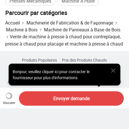
Presses Mécaniques
Machine À Huile
Parcourir par catégories
Accueil
Machinerie de Fabrication & de Façonnage
Machine à Bois
Machine de Panneaux à Base de Bois
Vente de machine à presse à chaud pour contreplaqué,
presse à chaud pour placage et machine à presse à chaud
Produits Populaires
Prix des Produits Chauds
Produits Chauds en Gros
Acheteur Vedette de
Site PC
Bonjour
,
veuillez cliquer ici pour contacter le
Aperçus
fournisseur pour plus d'informations.
À Propos de
Accord d’Utilisateur
Politique de Confidentialité
Contact
Copyright © 2026 Focus Technology Co., Ltd. All Rights Reserved
Envoyer demande
Discuter
Vous cherchez encore ? Il vous
suffit de rechercher davantage