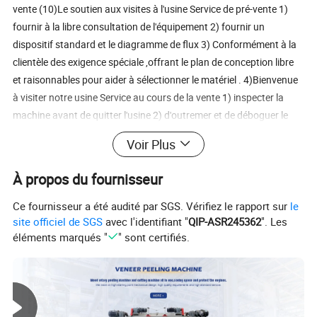
vente (10)Le soutien aux visites à l'usine Service de pré-vente 1)
fournir à la libre consultation de l'équipement 2) fournir un
dispositif standard et le diagramme de flux 3) Conformément à la
clientèle des exigence spéciale ,offrant le plan de conception libre
et raisonnables pour aider à sélectionner le matériel . 4)Bienvenue
à visiter notre usine Service au cours de la vente 1) inspecter la
machine avant de quitter l'usine 2) d'outremer et de déboguer le
matériel d'installation 3) former le premier opérateur en ligne
Voir Plus
Service après vente 1) 24 heures service en ligne 2) fournir la vidéo
avec l'installation et de déboguer l'équipement 3) fournir une
À propos du fournisseur
assistance technique l'échange FAQ Q1:Vous pouvez
personnaliser les produits pour les clients ? A1 : Oui, nous pouvons
Ce fournisseur a été audité par SGS. Vérifiez le rapport sur
le
personnaliser et de produire des machines à bois, selon les besoins
site officiel de SGS
avec l'identifiant "
QIP-ASR245362
". Les
éléments marqués "
" sont certifiés.
du client ou de dessins. Q2:à propos de vos produits de qualité ?
A2:Nous pouvons vous fournir des échantillons de contrôle
qualité. Si vous l'ordre, nous garantissons la qualité est identique à
l'échantillon. En cas de problème de qualité, nous pouvons signer
des accords et de notre société va exécuter les fonctions.