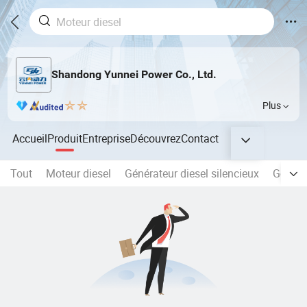
Shandong Yunnei Power Co., Ltd.
Plus
Accueil
Produit
Entreprise
Découvrez
Contact
Tout
Moteur diesel
Générateur diesel silencieux
Généra