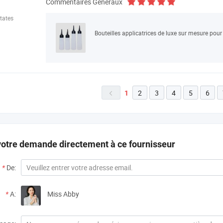
Commentaires Généraux
tates
2
3
4
5
6
1

otre demande directement à ce fournisseur
*
De:
*
A:
Miss Abby