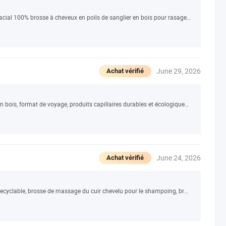
Brosse de barbier logo personnalisé nettoyage facial 100% brosse à cheveux en poils de sanglier en bois pour rasage et barbe
June 29, 2026
Achat vérifié
Brosse en poils de sanglier en bambou, peigne en bois, format de voyage, produits capillaires durables et écologiques, brosse à cheveux design, brosse en bois à palette
June 24, 2026
Achat vérifié
2024 Brosse à cheveux en silicone entièrement recyclable, brosse de massage du cuir chevelu pour le shampoing, brosse démêlante