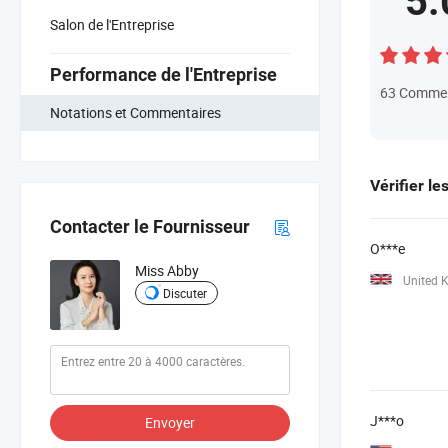
5.
Salon de l'Entreprise
Performance de l'Entreprise
63
Commen
Notations et Commentaires
Vérifier le
Contacter le Fournisseur
O***e
Miss Abby
United 
Discuter
J***o
Envoyer