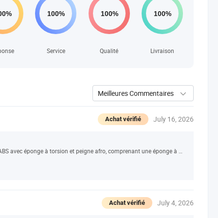
ponse
Service
Qualité
Livraison
Meilleures Commentaires
July 16, 2026
Achat vérifié
Échantillon gratuit ensemble de peigne afro en ABS avec éponge à torsion et peigne afro, comprenant une éponge à boucles des deux côtés pour les hommes noirs
July 4, 2026
Achat vérifié