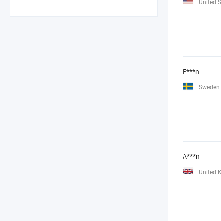
United S
E***n
Sweden
A***n
United 