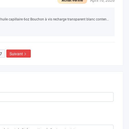
April 16, 2026
Achat vérifié
Bouteilles applicatrices de luxe sur mesure pour huile capillaire 6oz Bouchon à vis recharge transparent blanc conteneurs en PET 100ml Bouteille compte-gouttes en plastique
7
Suivant
