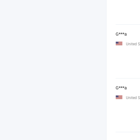
G***a
United S
G***a
United S