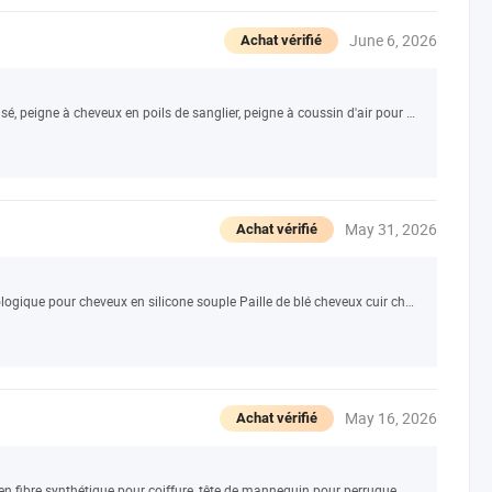
June 6, 2026
Achat vérifié
Peigne en bois de bambou avec logo personnalisé, peigne à cheveux en poils de sanglier, peigne à coussin d'air pour massage du cuir chevelu
May 31, 2026
Achat vérifié
Logo privé gommage au massage de la tête écologique pour cheveux en silicone souple Paille de blé cheveux cuir chevelu masse brosse de shampooing
May 16, 2026
Achat vérifié
en fibre synthétique pour coiffure, tête de mannequin pour perruque