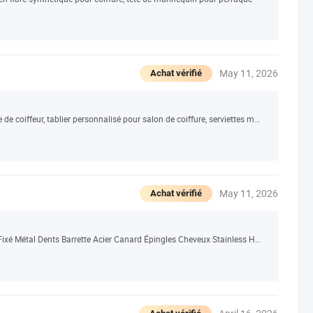
May 11, 2026
Achat vérifié
Tissu imperméable pour coupe de cheveux, cape de coiffeur, tablier personnalisé pour salon de coiffure, serviettes mouillées de barbier, robe de coupe de cheveux pour hommes, coiffure
May 11, 2026
Achat vérifié
Coiffure Filles DIY Noeud Bulk Carré Printemps Fixé Métal Dents Barrette Acier Canard Épingles Cheveux Stainless Hairpin