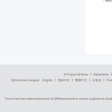
*
Mes
A Propos de Nous
Déclaration
Options des Langues:
English
简体中文
繁體中文
日本語
Fra
Focus n'est pas responsable pour la différence entre la version anglaise et d'autre