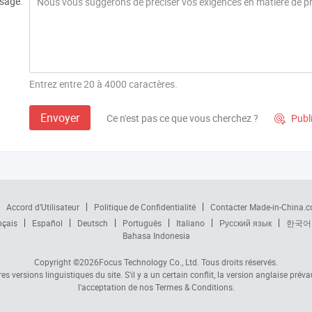
sage:
Entrez entre 20 à 4000 caractères.
Envoyer
Ce n'est pas ce que vous cherchez ?
Publ

Accord d’Utilisateur
Politique de Confidentialité
Contacter Made-in-China.
nçais
Español
Deutsch
Português
Italiano
Русский язык
한국어
Bahasa Indonesia
Copyright ©2026
Focus Technology Co., Ltd.
Tous droits réservés.
s versions linguistiques du site. S'il y a un certain conflit, la version anglaise prév
l'acceptation de nos Termes & Conditions.