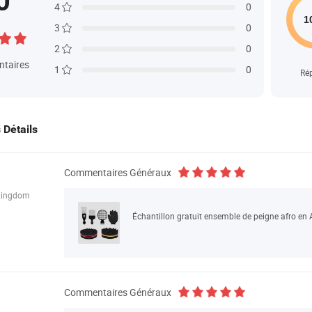
0
4
0
3
0
2
0
taires
1
0
Ré
s Détails
Commentaires Généraux
Kingdom
Commentaires Généraux