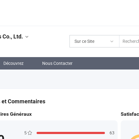
Co., Ltd.
Sur ce Site
Découvrez
Nous Contacter
s et Commentaires
res Généraux
Satisfac
5
63