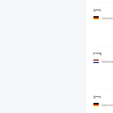
S***r
German
F***k
Netherl
S***r
German