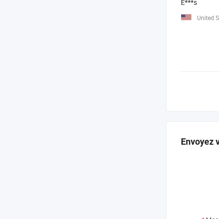
E***s
United S
Envoyez v