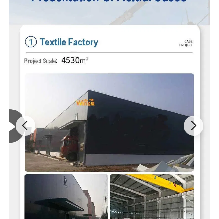
Tous les produits sont conçus sur mesure en fonction des besoins
du client, y compris la taille, la charge, la disposition et les
scénarios d'utilisation. Grâce à une installation rapide, à une
maintenance facile et à une résistance aux chocs et au vent, nos
plates-formes en acier offrent des performances fiables dans
divers environnements de travail. Ils sont largement utilisés
comme plates-formes de stockage, plates-formes opérationnelles,
planchers en mezzanine et plates-formes de travail surélevées.
Nous fournissons des services intégrés de conception, de
production et d'installation. Nos plateformes en acier sont
conformes aux normes structurelles internationales, garantissant
la sécurité, la stabilité et la rentabilité des applications industrielles
à long terme
Qualité du
Q235B Q345 Q355b ou selon le besoin du
matériau
client