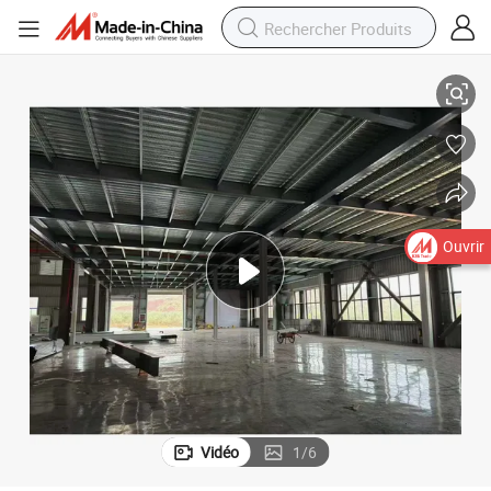
acile
Plancher mezzanine en acier avec haute capacité de charge, installation f
Ouvrir
Vidéo
1
/
6