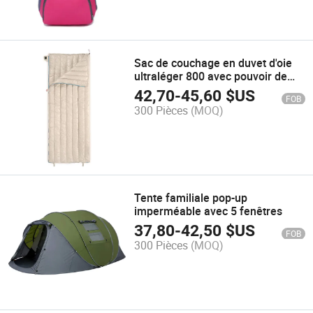
Sac de couchage en duvet d'oie
ultraléger 800 avec pouvoir de
remplissage
42,70
-
45,60
$US
FOB
300 Pièces
(MOQ)
Tente familiale pop-up
imperméable avec 5 fenêtres
37,80
-
42,50
$US
FOB
300 Pièces
(MOQ)