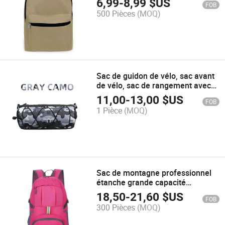
6,99
-
8,99
$US
FOB
500 Pièces
(MOQ)
Sac de guidon de vélo, sac avant
de vélo, sac de rangement avec
bandoulière pour vélo de route et
11,00
-
13,00
$US
FOB
de montagne, accessoires de
1 Pièce
(MOQ)
cyclisme, camouflage gris
Sac de montagne professionnel
étanche grande capacité
extérieur
18,50
-
21,60
$US
FOB
300 Pièces
(MOQ)