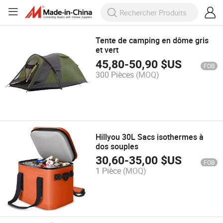
Tente de camping en dôme gris
et vert
45,80
-
50,90
$US
FOB
300 Pièces
(MOQ)
Hillyou 30L Sacs isothermes à
dos souples
30,60
-
35,00
$US
FOB
1 Pièce
(MOQ)