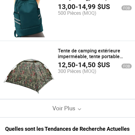
activités de plein air, le camping,
13,00
-
14,99
$US
FOB
les voyages, l'ordinateur portable
500 Pièces
(MOQ)
et l'école
Tente de camping extérieure
imperméable, tente portable
pliable, abri solaire Ten33
12,50
-
14,50
$US
FOB
300 Pièces
(MOQ)
Voir Plus
Quelles sont les Tendances de Recherche Actuelles