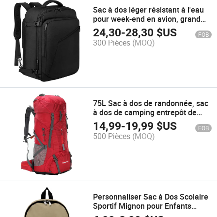
Sac à dos léger résistant à l'eau
pour week-end en avion, grand
sac de voyage
24,30
-
28,30
$US
FOB
300 Pièces
(MOQ)
75L Sac à dos de randonnée, sac
à dos de camping entrepôt de
chaussures pour hommes et
14,99
-
19,99
$US
FOB
femmes Bpcp229
500 Pièces
(MOQ)
Personnaliser Sac à Dos Scolaire
Sportif Mignon pour Enfants
Bpcb025