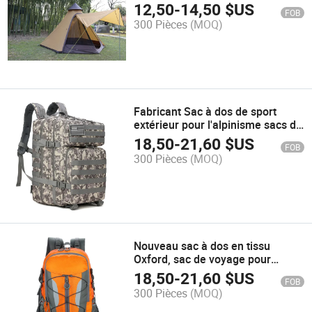
pique-nique parc tente anti-soleil
12,50
-
14,50
$US
FOB
T61
300 Pièces
(MOQ)
Fabricant Sac à dos de sport
extérieur pour l'alpinisme sacs de
haute capacité
18,50
-
21,60
$US
FOB
300 Pièces
(MOQ)
Nouveau sac à dos en tissu
Oxford, sac de voyage pour
hommes, grand sac à dos de
18,50
-
21,60
$US
FOB
capacité, bagage multifonctionnel
300 Pièces
(MOQ)
pour la randonnée