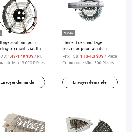
o
Vidéo
fage soufflant pour
Élément de chauffage
-linge élément chauffant
électrique pour radiateur
rique pour sécher les
soufflant Ocr25al5 Chauffage
FOB:
/ Pièce
Prix FOB:
/ Pièce
1,43-1,48 $US
1,13-1,3 $US
ments
en mica à fil rond
ande Min.:
3 000 Pièces
Commande Min.:
300 Pièces
Envoyer demande
Envoyer demande