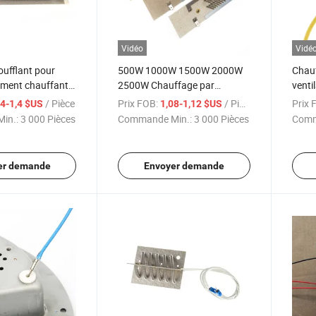
Vidéo
Vidé
ufflant pour
500W 1000W 1500W 2000W
Chauf
ément chauffant
2500W Chauffage par
ventil
convection Élément chauffant
/ Pièce
Prix FOB:
/ Pièce
Prix 
34-1,4 $US
1,08-1,12 $US
Fil chauffant en zigzag
in.:
3 000 Pièces
Commande Min.:
3 000 Pièces
Comm
er demande
Envoyer demande