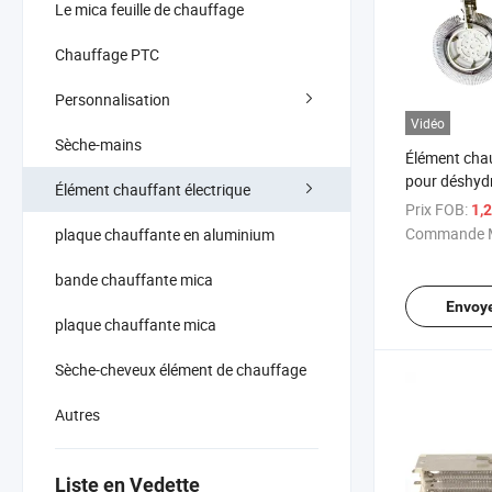
Le mica feuille de chauffage
Chauffage PTC
Personnalisation
Vidéo
Sèche-mains
Élément chau
pour déshydr
Élément chauffant électrique
chauffage e
Prix FOB:
1,
Commande M
plaque chauffante en aluminium
bande chauffante mica
Envoy
plaque chauffante mica
Sèche-cheveux élément de chauffage
Autres
Liste en Vedette