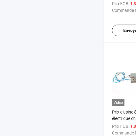
chaleur pour
Prix FOB:
1,
Commande M
Envoy
Vidéo
Prix d'usine
électrique c
mural radiat
Prix FOB:
1,
Commande M