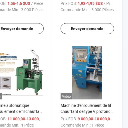
otion
FOB:
/ Pièce
Prix FOB:
/ Pièce
1,56-1,6 $US
1,92-1,95 $US
ande Min.:
3 000 Pièces
Commande Min.:
3 000 Pièces
Envoyer demande
Envoyer demande
o
Vidéo
ine automatique
Machine d'enroulement de fil
oulement de fil chauffant
chauffant de type V profond
rme de U
CNC
FOB:
/ Pièce
Prix FOB:
/ P
11 000,00-13 000,00 $US
9 000,00-10 000,00 $US
ande Min.:
1 Pièce
Commande Min.:
1 Pièce