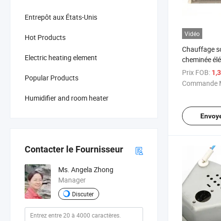
Entrepôt aux États-Unis
Vidéo
Hot Products
Chauffage so
Electric heating element
cheminée él
électrique
Prix FOB:
1,
Popular Products
Commande M
Humidifier and room heater
Envoy
Contacter le Fournisseur
Ms. Angela Zhong
Manager
Discuter