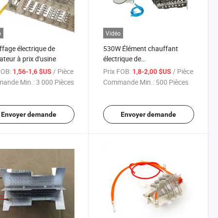
o
Vidéo
fage électrique de
530W Élément chauffant
ateur à prix d'usine
électrique de
déshumidificateur Ni80cr20
FOB:
/ Pièce
Prix FOB:
/ Pièce
1,56-1,6 $US
1,8-2,00 $US
Fil chauffant chauffage en
ande Min.:
3 000 Pièces
Commande Min.:
500 Pièces
mica
Envoyer demande
Envoyer demande