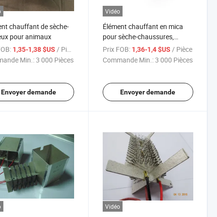
o
Vidéo
nt chauffant de sèche-
Élément chauffant en mica
eux pour animaux
pour sèche-chaussures,
élément chauffant pour
FOB:
/ Pièce
Prix FOB:
/ Pièce
1,35-1,38 $US
1,36-1,4 $US
sèche-mains, plante de
ande Min.:
3 000 Pièces
Commande Min.:
3 000 Pièces
séchage, séchage de fruits
Envoyer demande
Envoyer demande
o
Vidéo