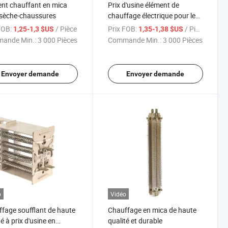
nt chauffant en mica
Prix d'usine élément de
sèche-chaussures
chauffage électrique pour le
séchage des poils d'animaux
FOB:
/ Pièce
Prix FOB:
/ Pièce
1,25-1,3 $US
1,35-1,38 $US
sèche-cheveux
ande Min.:
3 000 Pièces
Commande Min.:
3 000 Pièces
Envoyer demande
Envoyer demande
o
Vidéo
fage soufflant de haute
Chauffage en mica de haute
é à prix d'usine en
qualité et durable