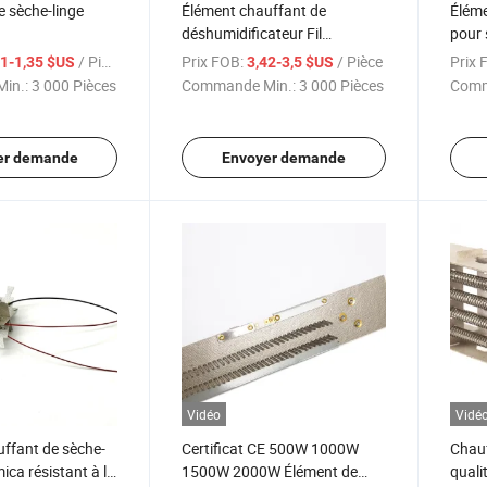
 sèche-linge
Élément chauffant de
Éléme
déshumidificateur Fil
pour 
chauffant pour
/ Pièce
Prix FOB:
/ Pièce
Prix 
31-1,35 $US
3,42-3,5 $US
déshumidificateur
in.:
3 000 Pièces
Commande Min.:
3 000 Pièces
Comm
er demande
Envoyer demande
Vidéo
Vidé
ffant de sèche-
Certificat CE 500W 1000W
Chauf
ica résistant à la
1500W 2000W Élément de
qualit