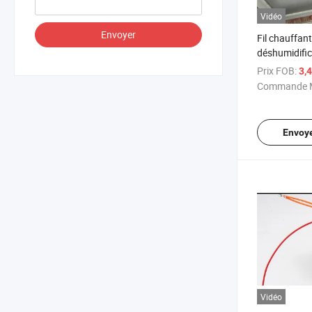
Vidéo
Envoyer
Fil chauffan
déshumidific
chauffant él
Prix FOB:
3,
déshumidifi
Commande M
Envoy
Vidéo