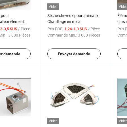
Vidéo
Vidé
t pour
Sèche-cheveux pour animaux
Éléme
ateur élément
Chauffage en mica
chev
ectrique pour
/ Pièce
Prix FOB:
/ Pièce
Prix 
42-3,5 $US
1,26-1,3 $US
cateur
in.:
3 000 Pièces
Commande Min.:
3 000 Pièces
Comm
er demande
Envoyer demande
Vidéo
Vidé