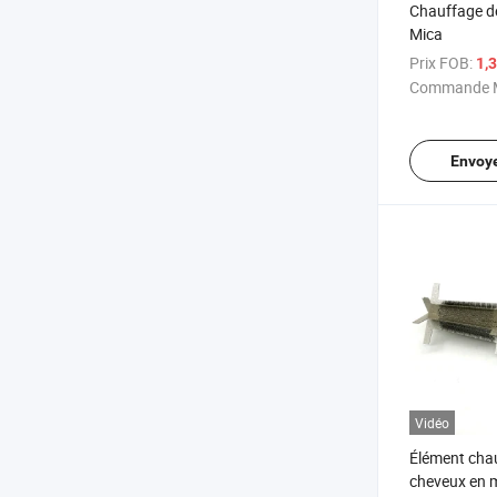
Chauffage de
Mica
Prix FOB:
1,
Commande M
Envoy
Vidéo
Élément chau
cheveux en m