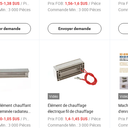
 poils d'animaux
chauffage à convection
prom
/ Pièce
Prix FOB:
/ Pièce
Prix 
35-1,38 $US
1,56-1,6 $US
Élément chauffant Chauffage
in.:
3 000 Pièces
Commande Min.:
3 000 Pièces
Comm
en mica
er demande
Envoyer demande
Vidéo
Vidé
 élément chauffant
Élément de chauffage
Mach
heminée radiateur
électrique fil de chauffage
d'enr
eur à plinthe
en fo
/ Pièce
Prix FOB:
/ Pièce
Prix 
00-1,05 $US
1,4-1,45 $US
in.:
3 000 Pièces
Commande Min.:
3 000 Pièces
Comm