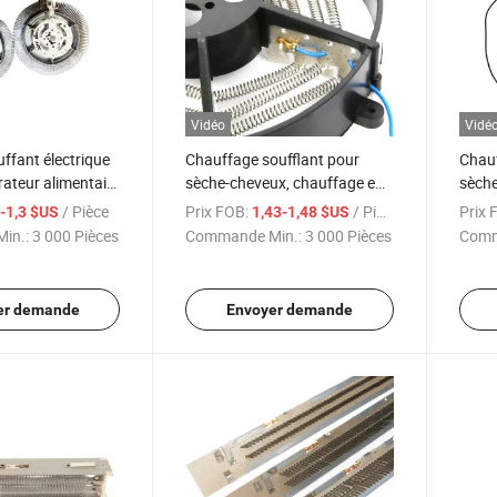
Vidéo
Vidé
ffant électrique
Chauffage soufflant pour
Chauf
ateur alimentaire
sèche-cheveux, chauffage en
sèche
n mica
mica pour coiffure et beauté
élect
/ Pièce
Prix FOB:
/ Pièce
Prix 
2-1,3 $US
1,43-1,48 $US
vête
in.:
3 000 Pièces
Commande Min.:
3 000 Pièces
Comm
er demande
Envoyer demande