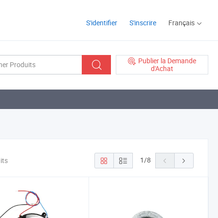
S'identifier
S'inscrire
Français
Publier la Demande
d'Achat
1
/
8
its