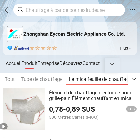
Zhongshan Eycom Electric Appliance Co. Ltd.
Plus
Accueil
Produit
Entreprise
Découvrez
Contact
Tout
Tube de chauffage
Le mica feuille de chauffage
Élément de chauffage électrique pour
grille-pain Élément chauffant en mica
Chauffage à fil plat Four chauffage
0,78
-
0,89
$US
FOB
500 Mètres Carrés
(MOQ)