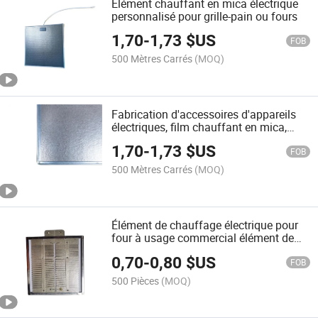
Élément chauffant en mica électrique
personnalisé pour grille-pain ou fours
1,70
-
1,73
$US
FOB
500 Mètres Carrés
(MOQ)
Fabrication d'accessoires d'appareils
électriques, film chauffant en mica,
processus de fabrication, plaque
1,70
-
1,73
$US
chauffante en mica
FOB
500 Mètres Carrés
(MOQ)
Élément de chauffage électrique pour
four à usage commercial élément de
chauffage de grille-pain électrique
0,70
-
0,80
$US
FOB
500 Pièces
(MOQ)