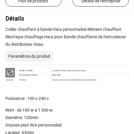
Plus de produits
Détails de l'entreprise
Détails
Collier chauffant à bande mica personnalisé élément chauffant
électrique chauffage mica pour Bande chauffante de l'extrudeuse
du distributeur d'eau
Paramètres du produit
Diamètre
89 MM, 120 MM
Le collier chauffant peut être personnalisé
Matériau
SGCC SUS430 SUS304
OEM/ODM
Garantie
24 mois
nous pouvons concevoir les mêmes que vos demandes
Puissance : 100 v-240 v.
Watt : de 100 w à 1 500 w.
Diamètre: 120mm
Anysize peut être personnalisé
Largeur: 65mm