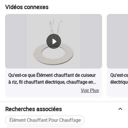
Vidéos connexes
Catégorie de produit
Qu'est-ce que Élément chauffant de cuiseur
Qu'est-c
à riz, fil chauffant électrique, chauffage en
électriq
mica pour appareils ménagers
élément 
Voir Plus
électriqu
Recherches associées
Élément Chauffant Pour Chauffage