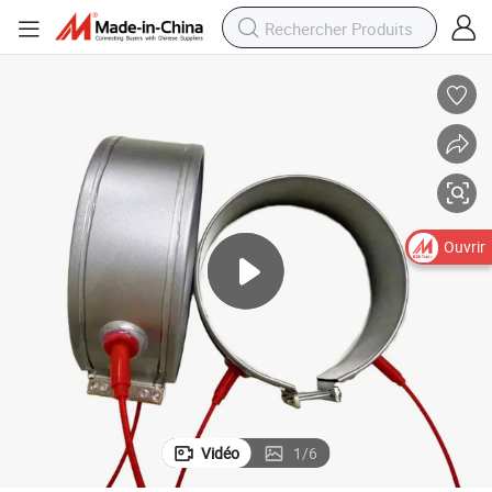
Ouvrir
Vidéo
1
/
6