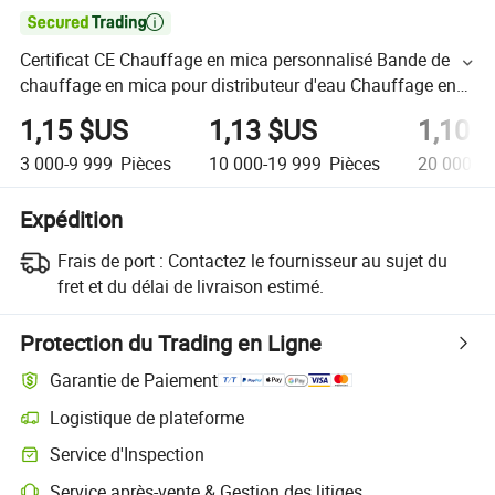

Certificat CE Chauffage en mica personnalisé Bande de
chauffage en mica pour distributeur d'eau Chauffage en
bande pour extrudeuse
1,15 $US
1,13 $US
1,10 
3 000-9 999
Pièces
10 000-19 999
Pièces
20 000+
P
Expédition
Frais de port :
Contactez le fournisseur au sujet du
fret et du délai de livraison estimé.
Protection du Trading en Ligne
Garantie de Paiement
Logistique de plateforme
Service d'Inspection
Service après-vente & Gestion des litiges