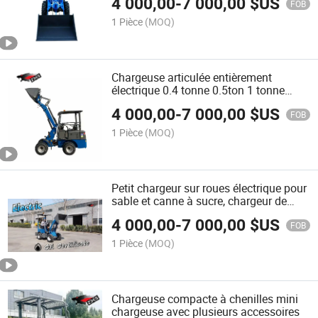
4 000,00
-
7 000,00
$US
Intelligent à Roues Haute Capacité 6-10
FOB
Heures de Travail
1 Pièce
(MOQ)
Chargeuse articulée entièrement
électrique 0.4 tonne 0.5ton 1 tonne
1.5ton CE 4WD chargeuse à roues
4 000,00
-
7 000,00
$US
électrique de Chine pour l'agriculture
FOB
petite chargeuse compacte
1 Pièce
(MOQ)
Petit chargeur sur roues électrique pour
sable et canne à sucre, chargeur de
gravier et de grain, mini chargeur sur
4 000,00
-
7 000,00
$US
roues électrique
FOB
1 Pièce
(MOQ)
Chargeuse compacte à chenilles mini
chargeuse avec plusieurs accessoires