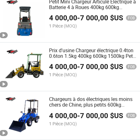
Petit Mini Chargeur Articulé Électrique à
Batterie 4 à Roues 400kg 600kg
1500kg 0.4ton 0.6ton 1.5ton Chargeur
4 000,00
-
7 000,00
$US
à Roues Électrique
FOB
1 Pièce
(MOQ)
Prix d'usine Chargeur électrique 0.4ton
0.6ton 1.5kg 400kg 600kg 1500kg Petit
mini électrique 4 X4 Chargeur à roues
4 000,00
-
7 000,00
$US
articulé fabriqué en Chine
FOB
1 Pièce
(MOQ)
Chargeurs à dos électriques les moins
chers de Chine, plus petits 600kg
0.6ton Mini chargeur articulé avant
4 000,00
-
7 000,00
$US
neuf ou d'occasion, mini chargeur
FOB
1 Pièce
(MOQ)