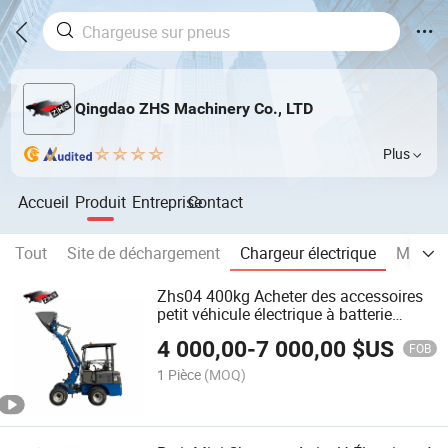
Qingdao ZHS Machinery Co., LTD
Plus
Accueil
Produit
Entreprise
Contact
Tout
Site de déchargement
Chargeur électrique
Mélang
Zhs04 400kg Acheter des accessoires
petit véhicule électrique à batterie
compacte chinois, mini chargeur à
4 000,00
-
7 000,00
$US
quatre roues fabriqué en Chine
FOB
1 Pièce
(MOQ)