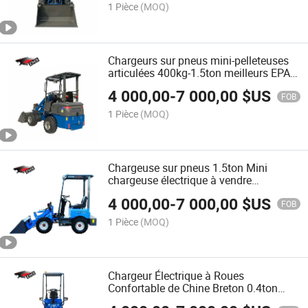
1 Pièce
(MOQ)
Chargeurs sur pneus mini-pelleteuses
articulées 400kg-1.5ton meilleurs EPA
petit diesel électrique
4 000,00
-
7 000,00
$US
FOB
1 Pièce
(MOQ)
Chargeuse sur pneus 1.5ton Mini
chargeuse électrique à vendre
Équipement de roue Prix bas Mini
4 000,00
-
7 000,00
$US
chargeuse électrique polyvalente
FOB
Chargeuse compacte chinoise à vendre
1 Pièce
(MOQ)
Chargeur Électrique à Roues
Confortable de Chine Breton 0.4ton
0.6ton 1.5ton Chargeur Électrique