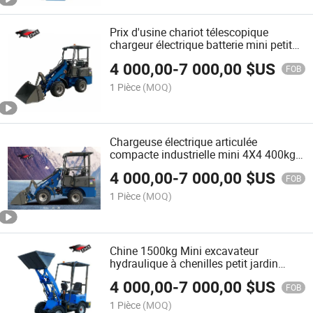
Prix d'usine chariot télescopique
chargeur électrique batterie mini petit
chargeur sur roues 0.4ton 0.6ton 1.5ton
4 000,00
-
7 000,00
$US
chargeur sur roues électrique
FOB
1 Pièce
(MOQ)
Chargeuse électrique articulée
compacte industrielle mini 4X4 400kg
600kg 1500kg 0.4ton 0.6ton 1.5ton
4 000,00
-
7 000,00
$US
chargeuse à batterie
FOB
1 Pièce
(MOQ)
Chine 1500kg Mini excavateur
hydraulique à chenilles petit jardin
ferme excavateur chargeurs à roues
4 000,00
-
7 000,00
$US
électriques
FOB
1 Pièce
(MOQ)