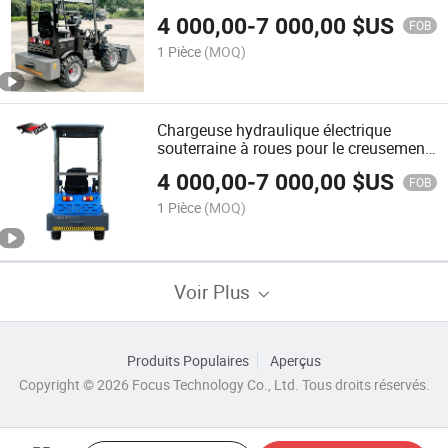
4 000,00
-
7 000,00
$US
FOB
1 Pièce
(MOQ)
Chargeuse hydraulique électrique
souterraine à roues pour le creusement
dans les tunnels, machine de fouille
4 000,00
-
7 000,00
$US
pour mines de charbon, machine de
FOB
forage dans les tunnels
1 Pièce
(MOQ)
Voir Plus
Produits Populaires
Aperçus
Copyright © 2026 Focus Technology Co., Ltd. Tous droits réservés.