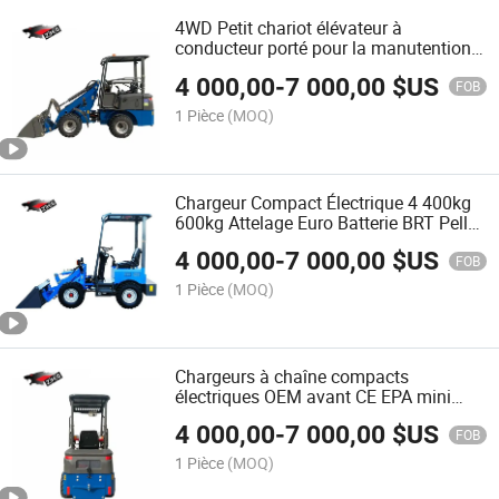
4WD Petit chariot élévateur à
conducteur porté pour la manutention
agricole
4 000,00
-
7 000,00
$US
FOB
1 Pièce
(MOQ)
Chargeur Compact Électrique 4 400kg
600kg Attelage Euro Batterie BRT Pelle
Jardin Chargeurs de Fin Chargeurs à
4 000,00
-
7 000,00
$US
Roues Électriques Diesel Godet
FOB
1 Pièce
(MOQ)
Chargeurs à chaîne compacts
électriques OEM avant CE EPA mini
petits à batterie 1.5ton 1500kg
4 000,00
-
7 000,00
$US
Chargeur à roues électrique
FOB
1 Pièce
(MOQ)