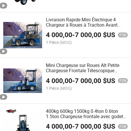
Livraison Rapide Mini Électrique 4
Chargeur à Roues à Traction Avant
Pelle Multifonctionnelle 400kg 600kg
4 000,00
-
7 000,00
$US
Petites Machines de Chargement
FOB
Chargeur à Pelle Avant
1 Pièce
(MOQ)
Mini Chargeuse sur Roues Alt Petite
Chargeuse Frontale Télescopique
400kg 600kg Chargeuse Électrique
4 000,00
-
7 000,00
$US
Quatre Roues Motrices Électrique
FOB
Levage Hydraulique Chargeuse
1 Pièce
(MOQ)
400kg 600kg 1500kg 0.4ton 0.6ton
1.5ton Chargeuse frontale avec godet
accessoire de mini chargeuse sur
4 000,00
-
7 000,00
$US
chenilles chargeuse électrique à roues
FOB