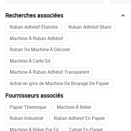
Recherches associées
Ruban Adhésif Étanche
Ruban Adhésif Blanc
Spécification
Machine À Ruban Adhésif
Matériaux de déchiquetage
Papier / Carte d'identité / Bande magnétique / CD / Dossier / Film / PCB
Taille des particules de déchiquetage
broyage en poudre avec tamis remplaçable
Ruban De Machine À Décorer
Niveau de sécurité
Niveau DIN66399 P 5 - P 7
Capacité de déchiquetage
100 feuilles de papier à chaque fois
Machine À Carte Sd
1) avec des particules de déchiquetage de 2,5*2,5mm
:
50 kg/h
Capacité de papier par heure
2) avec des particules de déchiquetage de 5*5mm
:
60-100 kg/h
Machine À Ruban Adhésif Transparent
Taille des particules de déchiquetage
2,5*2,5mm-5*5mm
Surface du filtre
9 m²
Achat en gros de Machine De Broyage De Papier
Puissance / Tension
7,75 kW / 380 V / 50 Hz
Poids de la machine
950 kg
Fournisseurs associés
Taille de la machine
1830 (L) * 1394,4 (l) * 1810 (H) mm
Capacité du bac
600 L
Papier Thermique
Machine À Relier
Application
Ruban Industriel
Ruban Adhésif En Papier
Machine À Relier Par Fil
Cahier En Papier