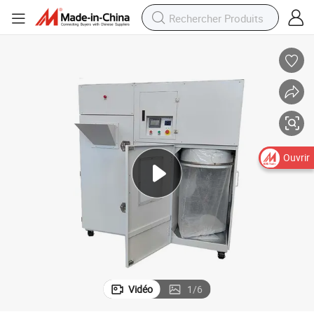
Ouvrir
Vidéo
1
/
6