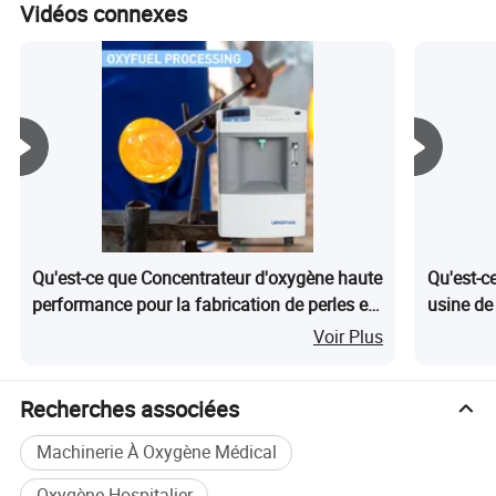
surveillance via
Générate
Vidéos connexes
application mobile
en conte
Qu'est-ce que Concentrateur d'oxygène haute
Qu'est-c
performance pour la fabrication de perles en
usine de 
verre et le soudage
Voir Plus
Recherches associées
Machinerie À Oxygène Médical
Oxygène Hospitalier