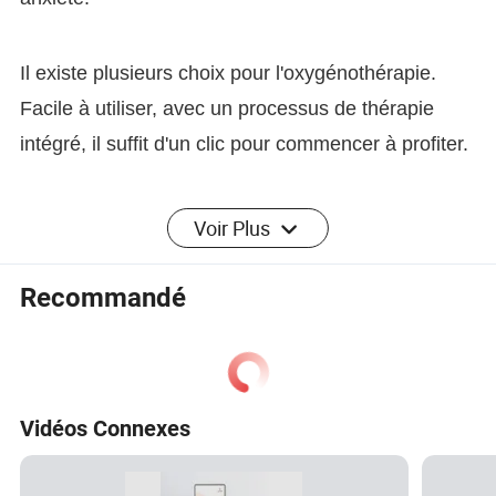
Il existe plusieurs choix pour l'oxygénothérapie.
Facile à utiliser, avec un processus de thérapie
intégré, il suffit d'un clic pour commencer à profiter.
Il se met automatiquement sous pression. Avec un
Voir Plus
seul bouton sur la télécommande, un espace de
thérapie à l'oxygène de 1,3 ATA est créé.
Recommandé
1,3 ATA avec une concentration en oxygène (93%
± 3%). L'oxygène à haute pression et haute pureté
Vidéos Connexes
entraîne des effets de soins de santé améliorés.