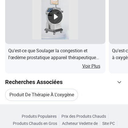
Lorsque l'oxygénothérapie est terminée et que la
pression est relâchée, la porte se déverrouille
automatiquement. C'est très sûr et très intelligent.
Il convient aux applications médicales,
Qu'est-ce que Soulager la congestion et
Qu'est-
domestiques, dans les clubs de fitness, les spas de
l'œdème prostatique appareil thérapeutique
à oxygè
beauté et bien d'autres.
thermomagnétique pour la physiothérapie de
Voir Plus
la prostatite en clinique
ZOY, votre spécialiste des soins de santé.
Recherches Associées
Produit De Thérapie À L'oxygène
Caractéristiques du produit
Catégories Connexes
Oxygène Hyperbare
Produits Populaires
Prix des Produits Chauds
Parcourir par Catégories
Produits Chauds en Gros
Acheteur Vedette de
Site PC
Chambre Hyperbare À Vendre