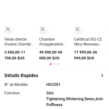
Hbot avec
HP2202
Oxygène
caractéristiques
Réhabilitation
Hyperbare à
de sécurité pour
Sportive AVC
Coque Dure
une utilisation
Autisme Diabète
professionnelle
Thérapie Soins à
Domicile SPA
Chambre Soins
de Beauté 2.0ATA
Vente directe
Chambre
Certificat ISO CE
d'usine Chambre
d'oxygénation
Ukca Nouveau
hyperbare
assise Oxyair
Design Hbot
3 500,00-11
49 000,00-50
17 999,00-26
d'oxygène en
Hbot 2.0 ATA
Chambre
700,00 $US
000,00 $US
999,00 $US
matériau TPU sûr
pour deux
Hyperbare
et confortable
personnes 2 ATA
d'Oxygène
1.5ATA
Chambre
2.0ATA avec
hyperbare
Bavoirs et
Détails Rapides
d'oxygène avec
Système de
thérapie par
Lumière Rouge
N° de Modèle.:
HOC001
lumière rouge
Clinique SPA
Salle de Sport
Fonction:
Skin
Utilisation à
Tightening,Whitening,Detox,Anti-
Domicile Vente
Puffiness
Chaude