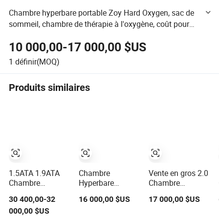
Chambre hyperbare portable Zoy Hard Oxygen, sac de
sommeil, chambre de thérapie à l'oxygène, coût pour
hôpital/spa, capsule, club de fitness à domicile
10 000,00-17 000,00 $US
1
définir(MOQ)
Produits similaires
1.5ATA 1.9ATA
Chambre
Vente en gros 2.0
Chambre
Hyperbare
Chambre
hyperbare à
d'Oxygène Haute
Hyperbare ATA
30 400,00-32
16 000,00 $US
17 000,00 $US
coque rigide
Pression Type
Hbot 1.5ATA
000,00 $US
personnalisable
Dur Macy-Pan
Chambre à