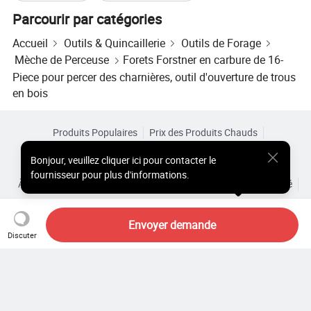
Parcourir par catégories
Accueil
Outils & Quincaillerie
Outils de Forage
Mèche de Perceuse
Forets Forstner en carbure de 16-
Piece pour percer des charnières, outil d'ouverture de trous
en bois
Produits Populaires
Prix des Produits Chauds
Produits Chauds en Gros
Acheteur Vedette de
Site PC
Bonjour
,
veuillez cliquer ici pour contacter le
Aperçus
fournisseur pour plus d'informations.
À Propos de
Accord d’Utilisateur
Politique de Confidentialité
Contact
Copyright © 2026 Focus Technology Co., Ltd. All Rights Reserved
Envoyer demande
Discuter
Vous cherchez encore ? Il vous
suffit de rechercher davantage
pour trouver ce que vous voulez !