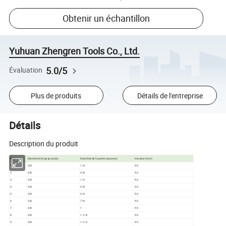
Obtenir un échantillon
Yuhuan Zhengren Tools Co., Ltd.
5.0/5
Évaluation
Plus de produits
Détails de l'entreprise
Détails
Description du produit
Non
Diamètre de tige (pouces)
Diamètre de la pointe (pouces)
Hauteur (mm)
1
3/8
1/4
90
2
3/8
3/8
90
3
3/8
1/2
90
4
3/8
5/8
90
5
3/8
3/4
90
6
3/8
7/8
90
7
3/8
1
90
8
3/8
1-1/8
90
9
3/8
1-1/4
90