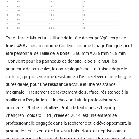
10
3/8
1-3/8
90
11
3/8
1-1/2
90
12
3/8
1-5/8
90
13
3/8
1-3/4
90
14
3/8
1-7/8
90
15
3/8
2
90
16
3/8
2-1/8
90
Type : forets Matériau : alliage de la tête de coupe Yg8, corps de
fraise 45# acier au carbone Couleur : comme l'image l'indique, peut
être personnalisé Taille de la boîte : 350 mm * 235 mm * 65 mm
· Convient pour les panneaux de densité, le bois, le MDF, les
panneaux de particules, le contreplaqué, etc ·La fraise adopte le
carbure, qui présente une résistance à l'usure élevée et une longue
durée de vie, pour une résistance accrue et une résistance
maximale. · Traitement de revêtement de surface, résistance à la
rouille et à l'oxydation. · Un choix parfait de professionnels et
amateurs. Photos détaillées Profil de l'entreprise Zhejiang
Zhengren Tools Co., Ltd., créée en 2014, est une entreprise
professionnelle engagée dans la recherche et le développement, la
production et la vente de fraises à bois. Notre entreprise couvre
une superficie de 5 acres et dispose de dizaines de machines et de