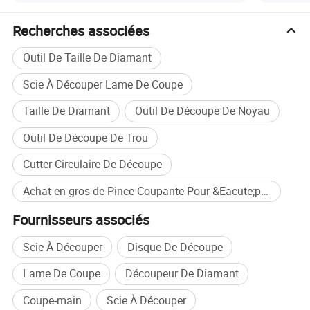
- Corps en alliage de la faucheuse en acier au carbone 45#
Recherches associées
- Surface traitée
Outil De Taille De Diamant
si vous êtes intéressé par un de nos produits, veuillez nous
contacter en tout temps. Nous nous réjouissons de
Scie À Découper Lame De Coupe
l'établissement de relations d'affaires réussi avec de
nouveaux clients dans le monde entier dans le proche
Taille De Diamant
Outil De Découpe De Noyau
avenir.
Outil De Découpe De Trou
Cutter Circulaire De Découpe
Achat en gros de Pince Coupante Pour &Eacute;pissage
Fournisseurs associés
Scie À Découper
Disque De Découpe
Lame De Coupe
Découpeur De Diamant
Coupe-main
Scie À Découper