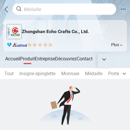
Zhongshan Echo Crafts Co., Ltd.
Plus
Accueil
Produit
Entreprise
Découvrez
Contact
Tout
Insigne épinglette
Monnaie
Médaille
Porte-clés