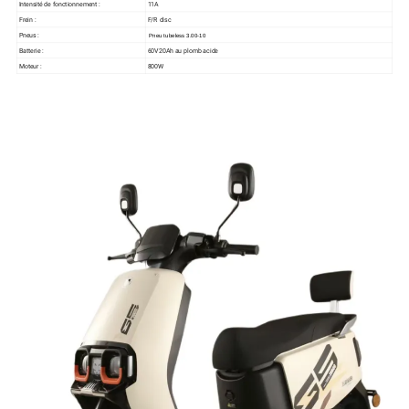
Intensité de fonctionnement :
11A
Frein :
F/R disc
Pneus :
Pneu tubeless 3.00-10
Batterie :
60V20Ah au plomb acide
Moteur :
800W