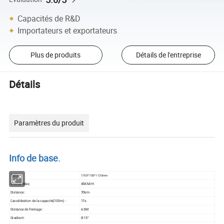
Capacités de R&D
Importateurs et exportateurs
Plus de produits
Détails de l'entreprise
Détails
Paramètres du produit
Info de base.
Taille :
1750*700*1130mm
Vitesse Max;
45KM/H
Distance :
70km
L'accélération de la capacité(100m) :
17s
Distance de freinage :
6.5M
Gradient :
8-15°