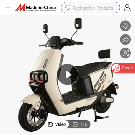
Ouvrir
Vidéo
1
/
6