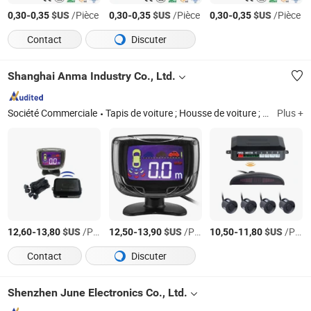
-
$US
/Pièce
-
$US
/Pièce
-
$US
/Pièce
0,30
0,35
0,30
0,35
0,30
0,35
Contact
Discuter
Shanghai Anma Industry Co., Ltd.
Société Commerciale
Tapis de voiture ; Housse de voiture ; Lame d'essuie-glace ; Pare-soleil de voiture
Plus +
-
$US
/Pièce
-
$US
/Pièce
-
$US
/Pièce
12,60
13,80
12,50
13,90
10,50
11,80
Contact
Discuter
Shenzhen June Electronics Co., Ltd.