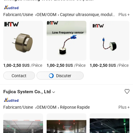
Fabricant/Usine
OEM/ODM
Capteur ultrasonique, module de capteur ultrasonique, ventilateur piézoélectrique, actionneur à empilement piézoélectrique, céramiques piézoélectriques, biomorphe piézoélectrique, micropompe piézoélectrique, corne ultrasonique, transducteur ultrasonique
Plus +
-
$US
/Pièce
-
$US
/Pièce
-
$US
/Pièce
1,00
2,50
1,00
2,50
1,00
2,50
Contact
Discuter
Fujica System Co., Ltd
Fabricant/Usine
OEM/ODM
Réponse Rapide
Plus +