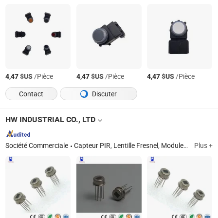
$US
/Pièce
$US
/Pièce
$US
/Pièce
4,47
4,47
4,47
Contact
Discuter
HW INDUSTRIAL CO., LTD
Société Commerciale
Capteur PIR, Lentille Fresnel, Module à micro-ondes, Carte de grossissement, Alarme anti-sommeil, Capteur LDR, Alarme personnelle, Lumière de vélo
Plus +