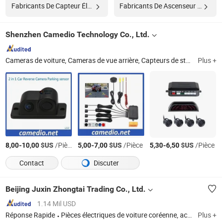
Fabricants De Capteur Électronique
Fabricants De Ascenseur De Voiture
Shenzhen Camedio Technology Co., Ltd.
Cameras de voiture, Cameras de vue arrière, Capteurs de stationnement, Moniteurs de voiture, Système de vue arrière, Moniteur de vue arrière, Camera de bus et de camion, 2.4GHz Système de vue arrière sans fil, Système de vue arrière de stationnement, Système de secours sans fil
Plus +
-
$US
/Pièce
-
$US
/Pièce
-
$US
/Pièce
8,00
10,00
5,00
7,00
5,30
6,50
Contact
Discuter
Beijing Juxin Zhongtai Trading Co., Ltd.
1.14 Mil USD
Réponse Rapide
Pièces électriques de voiture coréenne, accessoires intérieurs de voiture coréenne
Plus +