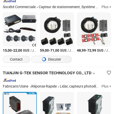
Société Commerciale
Capteur de stationnement, Système de surveillance de la pression des pneus, Capteur de stationnement d'origine, Capteur de stationnement avant, Phare à LED, Capteur de stationnement pour camion et remorque, Circuit intégré
Plus +
-
$US
/Jeu
-
$US
/Jeu
-
$US
/Jeu
15,00
22,00
59,00
71,00
48,99
72,99
Contact
Discuter
TIANJIN G-TEK SENSOR TECHNOLOGY CO., LTD
Fabricant/Usine
Réponse Rapide
Lidar, capteurs photoélectriques, rideaux lumineux, capteurs de proximité, systèmes de surveillance des véhicules
Plus +