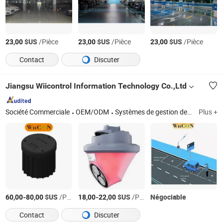
$US
/Pièce
$US
/Pièce
$US
/Pièce
23,00
23,00
23,00
Contact
Discuter
Jiangsu Wiicontrol Information Technology Co.,Ltd
Société Commerciale
OEM/ODM
Systèmes de gestion de stationnement, équipements de stationnement, distributeurs de tickets de stationnement, caméras ANPR, parcmètres, machines de paiement et d'affichage, barrières, stations de paiement de stationnement, caméras LPR, systèmes de stationnement sur rue
Plus +
-
$US
/Pièce
-
$US
/Pièce
Négociable
60,00
80,00
18,00
22,00
Contact
Discuter