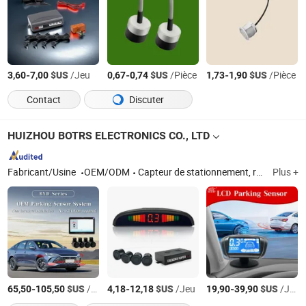
-
$US
/Jeu
-
$US
/Pièce
-
$US
/Pièce
3,60
7,00
0,67
0,74
1,73
1,90
Contact
Discuter
HUIZHOU BOTRS ELECTRONICS CO., LTD
Fabricant/Usine
OEM/ODM
Capteur de stationnement, radar de recul, système d'assistance au point mort, éclairage d'ambiance automobile
Plus +
-
$US
/Jeu
-
$US
/Jeu
-
$US
/Jeu
65,50
105,50
4,18
12,18
19,90
39,90