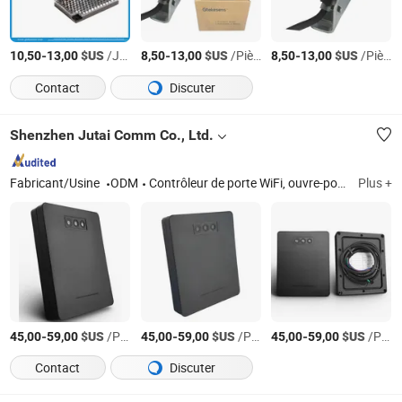
-
$US
/Jeu
-
$US
/Pièce
-
$US
/Pièce
10,50
13,00
8,50
13,00
8,50
13,00
Contact
Discuter
Shenzhen Jutai Comm Co., Ltd.
Fabricant/Usine
ODM
Contrôleur de porte WiFi, ouvre-porte WiFi, détecteur de boucle de véhicule, capteur de sécurité de barrière de porte, capteur de boucle inductive de véhicule, capteur radar de mouvement, photocellule infrarouge, capteur de porte à grande vitesse, capteur de rideau lumineux infrarouge, capteur de sécurité de porte
Plus +
-
$US
/Pièce
-
$US
/Pièce
-
$US
/Pièce
45,00
59,00
45,00
59,00
45,00
59,00
Contact
Discuter