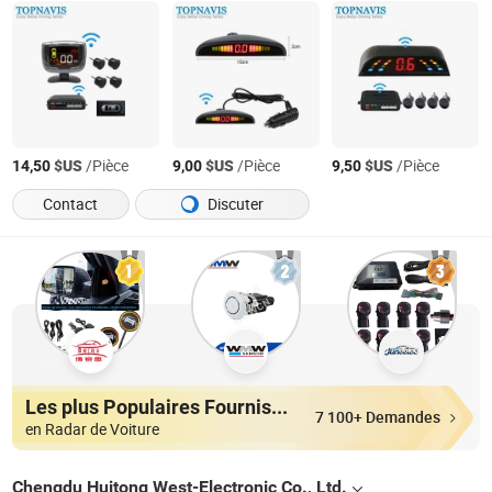
$US
/Pièce
$US
/Pièce
$US
/Pièce
14,50
9,00
9,50
Contact
Discuter
Les plus Populaires Fournisseurs
7 100+ Demandes
en Radar de Voiture
Chengdu Huitong West-Electronic Co., Ltd.