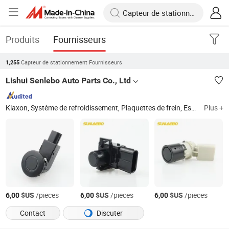
Produits
Fournisseurs
Capteur de stationnement Fournisseurs
1,255
Lishui Senlebo Auto Parts Co., Ltd
Klaxon, Système de refroidissement, Plaquettes de frein, Essuie-glace, Amortisseur, Interrupteurs automobiles, Feux automobiles, Compresseur d'air, Pièces de carrosserie, Relais automobile
Plus +
$US
/pieces
$US
/pieces
$US
/pieces
6,00
6,00
6,00
Contact
Discuter