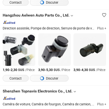
Contact
Discuter
Hangzhou Aelwen Auto Parts Co., Ltd.
Direction assistée, Pompe de direction, Serrure de porte de voiture, Actionneur de serrure de porte, Poignée de porte de voiture, Interrupteur d'allumage, Interrupteur de fenêtre, Bouton de changement de vitesse, Rouleau de porte coulissante, Interrupteur de hayon
Plus +
-
$US
/Pièce
-
$US
/Pièce
-
$US
/Pièce
1,90
2,30
3,90
5,30
3,90
4,30
Contact
Discuter
Shenzhen Topnavis Electronics Co., Ltd.
Caméra de voiture, Caméra de fourgon, Caméra de camion, Caméra de recul, Caméra de tableau de bord, 360 Caméra de surveillance, Capteur de stationnement, Moniteur de voiture, Système de caméra de recul, Moniteur de fatigue du conducteur
Plus +