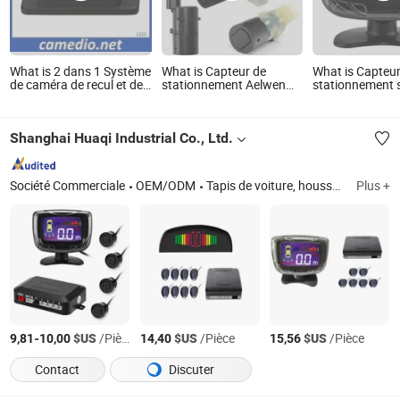
What is 2 dans 1 Système
What is Capteur de
What is Capteur
de caméra de recul et de
stationnement Aelwen
stationnement s
capteurs de
Auto Parts, capteur
avec buzzer
stationnement
d'assistance au
stationnement adapté
Shanghai Huaqi Industrial Co., Ltd.
pour BMW, Audi, VW,
Skoda, Mercedes-Benz,
Vauxhall, Seat
Société Commerciale
OEM/ODM
Tapis de voiture, housse de siège, housse de voiture, balai d'essuie-glace, compresseur d'air, housse de volant, verrou de voiture, cric, siège de course
Plus +
-
$US
/Pièce
$US
/Pièce
$US
/Pièce
9,81
10,00
14,40
15,56
Contact
Discuter