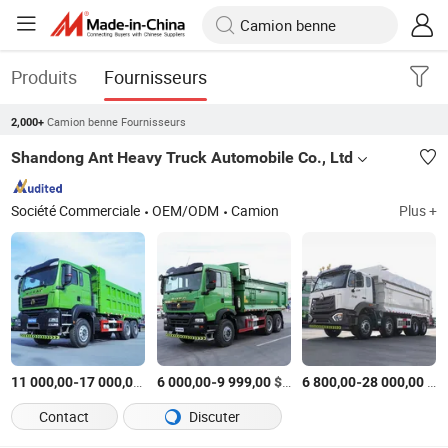
Produits
Fournisseurs
Camion benne Fournisseurs
2,000+
Shandong Ant Heavy Truck Automobile Co., Ltd
Société Commerciale
OEM/ODM
Camion
Plus +
-
$US
/Pièce
-
$US
/Pièce
-
$US
11 000,00
17 000,00
6 000,00
9 999,00
6 800,00
28 000,00
Contact
Discuter