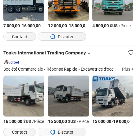
-
$US
/Pièce
-
$US
/Pièce
$US
/Pièce
7 000,00
16 000,00
12 000,00
18 000,00
4 500,00
Contact
Discuter
Toaks International Trading Company
Société Commerciale
Réponse Rapide
Excavatrice d'occasion Bulldozer d'occasion Camion benne d'occasion Chargeuse sur pneus d'occasion Niveleuse d'occasion Pelle rétro d'occasion Rouleau compresseur d'occasion
Plus +
$US
/Pièce
$US
/Pièce
-
$
16 500,00
16 500,00
15 000,00
19 000,00
Contact
Discuter