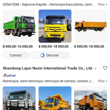
OEM/ODM
Réponse Rapide
Remorque basculante, camion lourd, camion de ramassage, camion benne, camion de transport, remorque à plateau bas, camion Sitrak, camion benne, camion benne HOWO, camion benne Shacman
Plus +
-
$US
/Pièce
-
$US
/Pièce
-
$US
8 000,00
16 000,00
8 000,00
18 000,00
8 000,00
18 000,00
Contact
Discuter
Shandong Lujun Naxin International Trade Co., Ltd.
Remorque, semi-remorque, remorque de camion, camion, camion-benne, camion tracteur, camion d'occasion, pièce de semi-remorque, camion-citerne, remorque à benne
Plus +