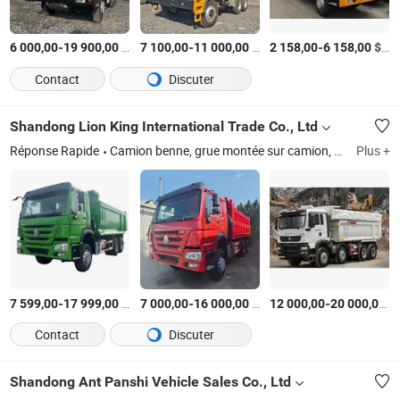
-
$US
/Pièce
-
$US
/Pièce
-
$US
6 000,00
19 900,00
7 100,00
11 000,00
2 158,00
6 158,00
Contact
Discuter
Shandong Lion King International Trade Co., Ltd
Réponse Rapide
Camion benne, grue montée sur camion, tête de tracteur, semi-remorque, machines d'excavation, machines de levage et de manutention, dépanneuse, camion-citerne, camion malaxeur, camions agricoles
Plus +
-
$US
/Pièce
-
$US
/Pièce
-
$
7 599,00
17 999,00
7 000,00
16 000,00
12 000,00
20 000,00
Contact
Discuter
Shandong Ant Panshi Vehicle Sales Co., Ltd