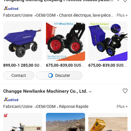
Fabricant/Usine
OEM/ODM
Chariot électrique, lave-pièces, sableuse, récupérateur d'huile, bétonnière, chariot de soudage, réservoir de sable abrasif, chariot de service
Plus +
-
$US
/Pièce
-
$US
/Pièce
-
$US
/Pièce
899,00
1 285,00
675,00
839,00
675,00
839,00
Contact
Discuter
Changge Newlianke Machinery Co., Ltd.
Fabricant/Usine
OEM/ODM
Réponse Rapide
Plus +