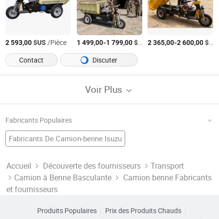
$US
/Pièce
-
$US
/Pièce
-
$US
2 593,00
1 499,00
1 799,00
2 365,00
2 600,00
Contact
Discuter
Voir Plus
Fabricants Populaires
Fabricants De Camion-benne Isuzu
Usine De Camion
Sinotruk Chine
Camion D'occasion
Usine De Outils De Construction
Camion Lourd
Fabricants De Camion De Nuit
Accueil
Découverte des fournisseurs
Transport
Camion à Benne Basculante
Camion benne Fabricants
Usine De Benne
Décharge Chine
Usine De Véhicule
Camion Howo
Fabricants De Camion-benne À Essieu Simple
et fournisseurs
Usine De Camion De Marchandises
Fabricants De Camion-benne Lourd
Produits Populaires
Prix des Produits Chauds