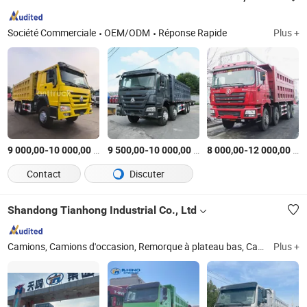
Société Commerciale
OEM/ODM
Réponse Rapide
Plus +
-
$US
/Pièce
-
$US
/Pièce
-
$US
9 000,00
10 000,00
9 500,00
10 000,00
8 000,00
12 000,00
Contact
Discuter
Shandong Tianhong Industrial Co., Ltd
Camions, Camions d'occasion, Remorque à plateau bas, Camion Shacman d'occasion, Camion Sinotruck d'occasion, Camion HOWO d'occasion, Remorque à benne 8X4 d'occasion, Remorque à benne 6X4 d'occasion, Remorque à plateau, Remorque à benne
Plus +