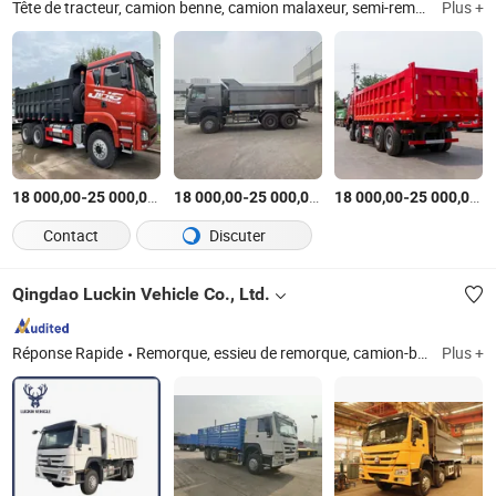
Tête de tracteur, camion benne, camion malaxeur, semi-remorque, machines de construction, véhicules spécialisés, véhicules agricoles, accessoires, tuk-tuk, foreuse
Plus +
-
$US
/unit
-
$US
/unit
-
$
18 000,00
25 000,00
18 000,00
25 000,00
18 000,00
25 000,00
Contact
Discuter
Qingdao Luckin Vehicle Co., Ltd.
Réponse Rapide
Remorque, essieu de remorque, camion-benne, remorque-citerne, remorque-benne, remorque semi-remorque conteneur, remorque semi-remorque à plateau bas, remorque de camion, camion-benne, remorque-citerne
Plus +