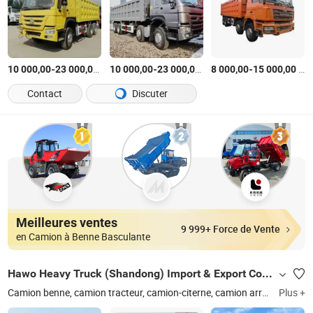
-
$US
/Pièce
-
$US
/Pièce
-
$US
10 000,00
23 000,00
10 000,00
23 000,00
8 000,00
15 000,00
Contact
Discuter
Meilleures ventes
9 999+ Force de Vente
en Camion à Benne Basculante
Hawo Heavy Truck (Shandong) Import & Export Co., Ltd.
Camion benne, camion tracteur, camion-citerne, camion arroseur, camion malaxeur, excavatrice, chargeuse, grue, bulldozer, semi-remorques
Plus +