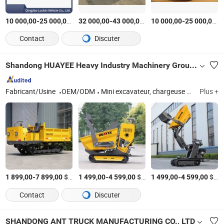
-
$US
/Pièce
-
$US
/Pièce
-
$
10 000,00
25 000,00
32 000,00
43 000,00
10 000,00
25 000,00
Contact
Discuter
Shandong HUAYEE Heavy Industry Machinery Group Co., Ltd.
Fabricant/Usine
OEM/ODM
Mini excavateur, chargeuse compacte, mini benne, chariot élévateur
Plus +
-
$US
/Pièce
-
$US
/Pièce
-
$US
1 899,00
7 899,00
1 499,00
4 599,00
1 499,00
4 599,00
Contact
Discuter
SHANDONG ANT TRUCK MANUFACTURING CO., LTD