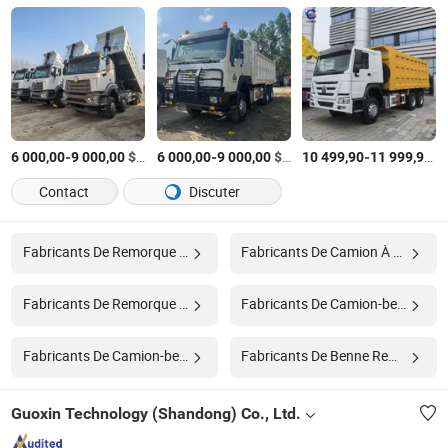
-
$US
/Pièce
-
$US
/Pièce
-
$
6 000,00
9 000,00
6 000,00
9 000,00
10 499,90
11 999,90
Contact
Discuter
Fabricants De Remorque Basculante
Fabricants De Camion À Ordures
Fabricants De Remorque Basculante
Fabricants De Camion-benne Commercial
Fabricants De Camion-benne À Trois Essieux
Fabricants De Benne Remorque
Guoxin Technology (Shandong) Co., Ltd.