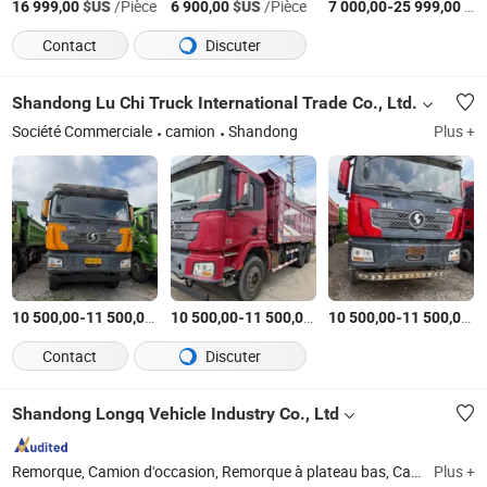
$US
/Pièce
$US
/Pièce
-
$US
16 999,00
6 900,00
7 000,00
25 999,00
Contact
Discuter
Shandong Lu Chi Truck International Trade Co., Ltd.
Société Commerciale
camion
Shandong
Plus +
-
$US
/Pièce
-
$US
/Pièce
-
$
10 500,00
11 500,00
10 500,00
11 500,00
10 500,00
11 500,00
Contact
Discuter
Shandong Longq Vehicle Industry Co., Ltd
Remorque, Camion d'occasion, Remorque à plateau bas, Camion benne, Remorque porte-conteneurs, Camion tracteur, Remorque porte-voitures, Camion malaxeur, Remorque benne basculante, Machinerie de construction
Plus +