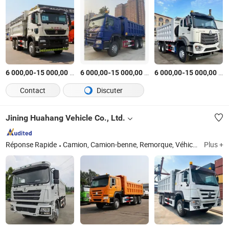
-
$US
/Pièce
-
$US
/Pièce
-
$US
6 000,00
15 000,00
6 000,00
15 000,00
6 000,00
15 000,00
Contact
Discuter
Jining Huahang Vehicle Co., Ltd.
Réponse Rapide
Camion, Camion-benne, Remorque, Véhicule spécial
Plus +