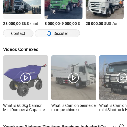
$US
/unit
-
$US
/Pièce
$US
/unit
28 000,00
8 000,00
9 000,00
28 000,00
Contact
Discuter
Vidéos Connexes
What is 600kg Camion
What is Camion benne de
What is Camion
Mini Dumper à Capacité
marque chinoise
mini Sinotruc
de Charge Prolongée E-
d'occasion 10 Roues
Shacman d'occ
Power
camions HOWO Dumper
371HP 6X4 40t
en bon état
Wheeler Camio
Yongkang Xieheng Zhejiang Province Industry&Commerce Co., Ltd.
utilisé