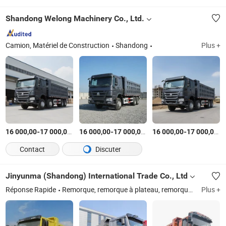
Shandong Welong Machinery Co., Ltd.
Camion, Matériel de Construction
Shandong
Plus +
-
$US
/Pièce
-
$US
/Pièce
-
$
16 000,00
17 000,00
16 000,00
17 000,00
16 000,00
17 000,00
Contact
Discuter
Jinyunma (Shandong) International Trade Co., Ltd
Réponse Rapide
Remorque, remorque à plateau, remorque semi-remorque à faible hauteur, camion d'occasion, camion-benne
Plus +