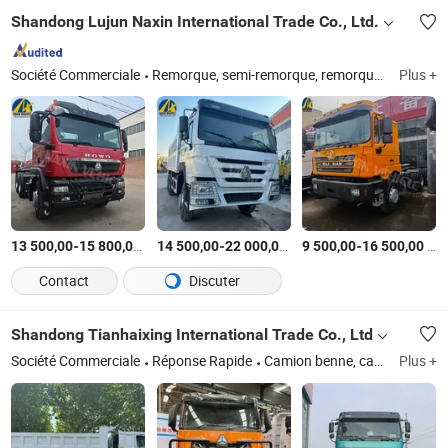
Shandong Lujun Naxin International Trade Co., Ltd.
Société Commerciale
Remorque, semi-remorque, remorque de camion, camion, camion-benne, camion-tracteur, camion d'occasion, remorque-citerne, camion-citerne, remorque-benne
Plus +
-
$US
/Pièce
-
$US
/Pièce
-
$US
13 500,00
15 800,00
14 500,00
22 000,00
9 500,00
16 500,00
Contact
Discuter
Shandong Tianhaixing International Trade Co., Ltd
Société Commerciale
Réponse Rapide
Camion benne, camion lourd, citerne, camion à benne basculante, camion remorque, camion malaxeur, camion de décharge, semi-remorque, camions d'occasion, camion tracteur
Plus +