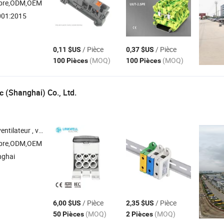
opre,ODM,OEM
001:2015
/ Pièce
/ Pièce
0,11 $US
0,37 $US
(MOQ)
(MOQ)
100 Pièces
100 Pièces
(Shanghai) Co., Ltd.
ic
bornes de distribution électrique , filtre à louver , thermostat d'enceinte
opre,ODM,OEM
nghai
/ Pièce
/ Pièce
6,00 $US
2,35 $US
(MOQ)
(MOQ)
50 Pièces
2 Pièces