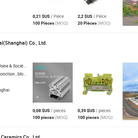
/ Pièce
/ Pièce
0,21 $US
2,2 $US
(MOQ)
(MOQ)
100 Pièces
20 Pièces
al(Shanghai) Co., Ltd.
Société Commerciale
oussoir et lumière de signalisation , système d'étanchéité électrique , connecteurs lourds
nghai
/ pieces
/ pieces
0,08 $US
0,39 $US
(MOQ)
(MOQ)
100 pieces
100 pieces
 Ceramics Co., Ltd.