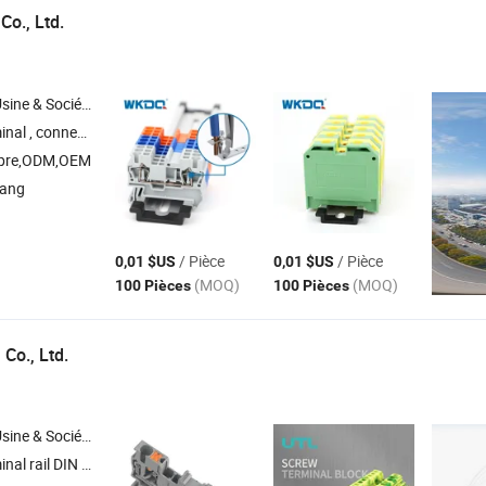
Co., Ltd.
Société Commerciale
ateur , boîte de distribution , verrouillage de sécurité
opre,ODM,OEM
iang
/ Pièce
/ Pièce
0,01 $US
0,01 $US
(MOQ)
(MOQ)
100 Pièces
100 Pièces
l Co., Ltd.
Société Commerciale
onnecteur à enficher , bouton-poussoir , lumières indicatrices