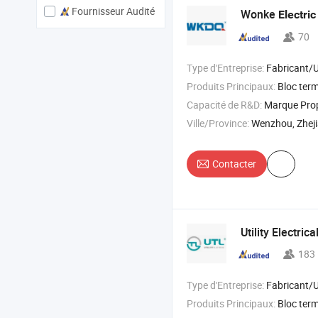
Fournisseur Audité
Wonke
Electric
70
Type d'Entreprise:
Fabricant/Usine & 
Produits Principaux:
Bloc terminal , connecteur , filtre à ventil
Capacité de R&D:
Marque Pr
Ville/Province:
Wenzhou, Zhej
Contacter
Utility Electrica
183
Type d'Entreprise:
Fabricant/Usine & 
Produits Principaux:
Bloc terminal rail DIN , bloc terminal PCB , c