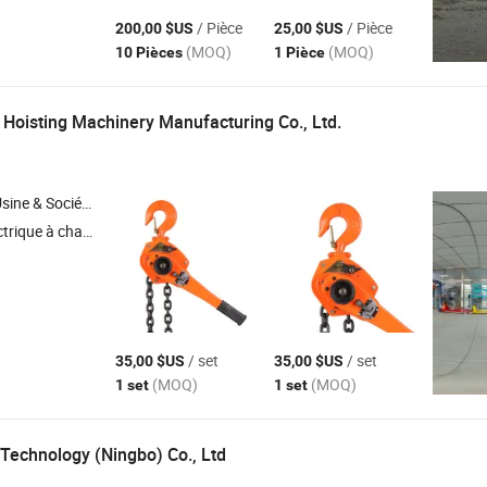
/ Pièce
/ Pièce
200,00 $US
25,00 $US
(MOQ)
(MOQ)
10 Pièces
1 Pièce
 Hoisting Machinery Manufacturing Co., Ltd.
Société Commerciale
trique à chaîne
/ set
/ set
35,00 $US
35,00 $US
(MOQ)
(MOQ)
1 set
1 set
Technology (Ningbo) Co., Ltd