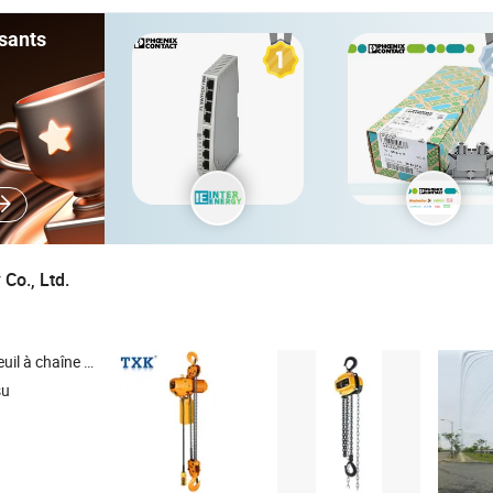
sants
 Co., Ltd.
il électrique , Treuil à câble électrique , Treuil à câble
su