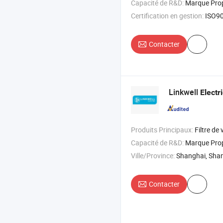
Capacité de R&D:
Marque Pr
Certification en gestion:
ISO9
Contacter
Linkwell
Electr
Produits Principaux:
Filtre de ventilateur , ventilateur de toit , bloc de 
Capacité de R&D:
Marque Pr
Ville/Province:
Shanghai, Sha
Contacter