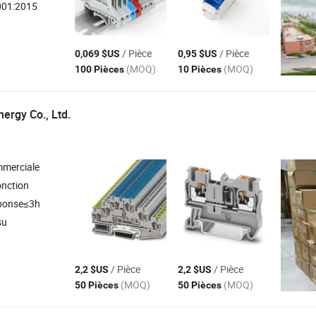
001:2015
/ Pièce
/ Pièce
0,069 $US
0,95 $US
(MOQ)
(MOQ)
100 Pièces
10 Pièces
nergy Co., Ltd.
mmerciale
onction
ponse≤3h
su
/ Pièce
/ Pièce
2,2 $US
2,2 $US
(MOQ)
(MOQ)
50 Pièces
50 Pièces