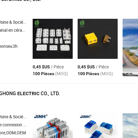
Société Commerciale
ramique , céramique structurelle et céramique de précision , céramique textile
ponse≤3h
/ Pièce
/ Pièce
0,45 $US
0,45 $US
(MOQ)
(MOQ)
100 Pièces
100 Pièces
NGHONG
CO., LTD.
ELECTRIC
Société Commerciale
n , connecteurs étanches
opre,ODM,OEM