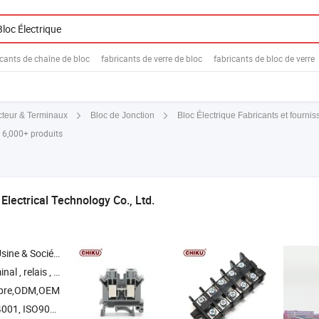
icants de chaîne de bloc
fabricants de verre de bloc
fabricants de bloc de verre
Bloc Électrique Fabricants et fournis
teur & Terminaux
Bloc de Jonction
c 6,000+ produits
Electrical Technology Co., Ltd.
Société Commerciale
on , interrupteur poussoir , interrupteur à came
opre,ODM,OEM
01:2015, ISO50001, ISO45001:2018