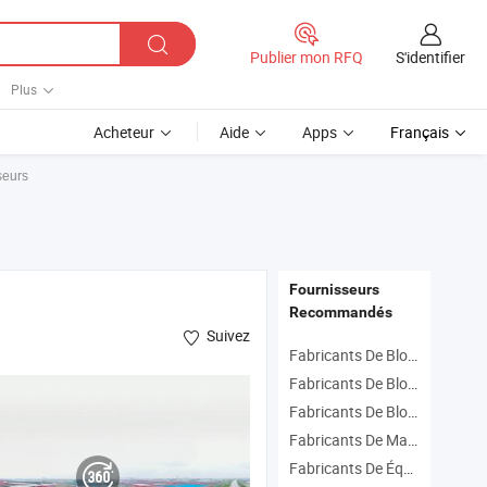
S'identifier
Publier mon RFQ
Plus
Acheteur
Aide
Apps
Français
seurs
Fournisseurs
Recommandés
Suivez
Fabricants De Bloc Montant
Fabricants De Bloqueur À Crochet
Fabricants De Bloc Plummer
Fabricants De Machinerie
Fabricants De Équipement De Levage