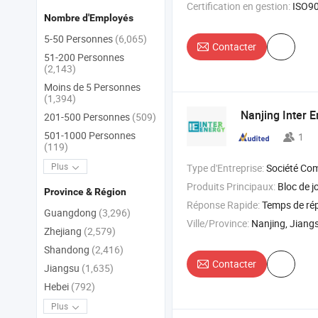
Certification en gestion:
ISO9
Nombre d'Employés
5-50 Personnes
(6,065)
Contacter
51-200 Personnes
(2,143)
Moins de 5 Personnes
(1,394)
Nanjing Inter E
201-500 Personnes
(509)
501-1000 Personnes
1
(119)
Plus
Type d'Entreprise:
Société Co
Produits Principaux:
Bloc de j
Province & Région
Réponse Rapide:
Temps de ré
Guangdong
(3,296)
Ville/Province:
Nanjing, Jiang
Zhejiang
(2,579)
Shandong
(2,416)
Contacter
Jiangsu
(1,635)
Hebei
(792)
Plus