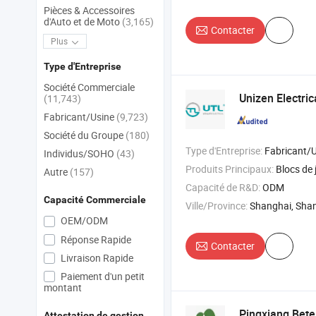
Pièces & Accessoires
d'Auto et de Moto
(3,165)
Contacter
Plus
Type d'Entreprise
Société Commerciale
Unizen Electric
(11,743)
Fabricant/Usine
(9,723)
Société du Groupe
(180)
Type d'Entreprise:
Fabricant/Usine & 
Individus/SOHO
(43)
Produits Principaux:
Blocs de jonction , blocs de jonction PCB , interrupteur à bouton-p
Autre
(157)
Capacité de R&D:
ODM
Capacité Commerciale
Ville/Province:
Shanghai, Sha
OEM/ODM
Réponse Rapide
Contacter
Livraison Rapide
Paiement d'un petit
montant
Pingxiang Bete
Attestation de gestion