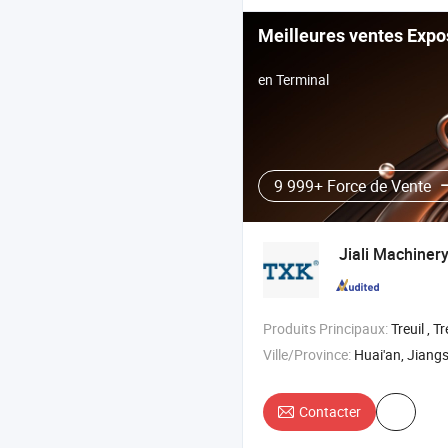
Meilleures ventes Expo
en Terminal
9 999+ Force de Vente
Jiali Machinery
Produits Principaux:
Treuil , Treuil à chaîne électrique , Treu
Ville/Province:
Huai'an, Jiang
Contacter