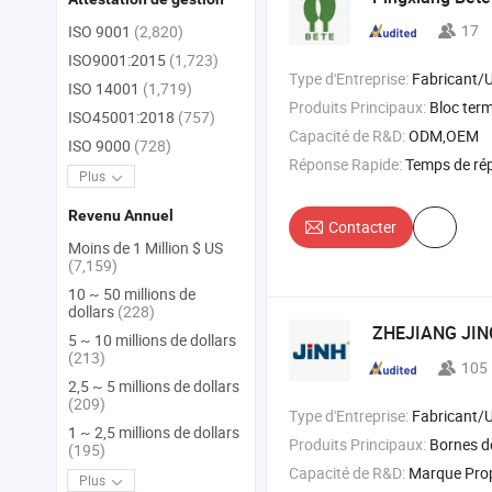
17
ISO 9001
(2,820)
ISO9001:2015
(1,723)
Type d'Entreprise:
Fabricant/Usine & 
ISO 14001
(1,719)
Produits Principaux:
Bloc terminal en céramique , isolation électrothermique en cé
ISO45001:2018
(757)
Capacité de R&D:
ODM,OEM
ISO 9000
(728)
Réponse Rapide:
Temps de ré
Plus
Revenu Annuel
Contacter
Moins de 1 Million $ US
(7,159)
10 ~ 50 millions de
dollars
(228)
ZHEJIANG JI
5 ~ 10 millions de dollars
(213)
105
2,5 ~ 5 millions de dollars
(209)
Type d'Entreprise:
Fabricant/Usine & 
1 ~ 2,5 millions de dollars
Produits Principaux:
Bornes de connexio
(195)
Capacité de R&D:
Marque Pr
Plus