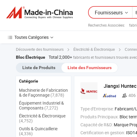
Fournisseurs
Recherches Associées:
fabr
Toutes Catégories
Découverte des fournisseurs
Électricité & Électronique
Connec
Total 2,000+
Bloc Électrique
fabricants et fournisseurs trouvés ave
Liste de Produits
Liste des Fournisseurs
Catégorie
Jiangxi Huntec 
Machinerie de Fabrication
& de Façonnage
(7,878)
406
Équipement Industriel &
Composants
(7,272)
Type d'Entreprise:
Fabricant/Usine & 
Électricité & Électronique
Produits Principaux:
Bloc terminal , relais , alimentati
(4,752)
Capacité de R&D:
Marque Pr
Outils & Quincaillerie
Certification en gestion:
ISO14001, ISO90
(4,336)