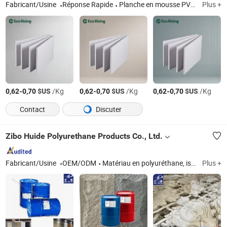
Fabricant/Usine
Réponse Rapide
Planche en mousse PVC, planche en mousse WPC, planche laminée PVC, feuille en mousse PVC, panneau mural PVC, 3 planche en WPC à couches
Plus +
-
$US
/Kg
-
$US
/Kg
-
$US
/Kg
0,62
0,70
0,62
0,70
0,62
0,70
Contact
Discuter
Zibo Huide Polyurethane Products Co., Ltd.
Fabricant/Usine
OEM/ODM
Matériau en polyuréthane, isocyanate, combinaison polyéther
Plus +