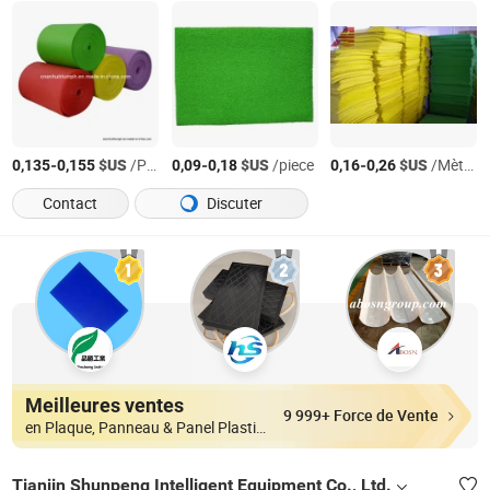
-
$US
/Pièce
-
$US
/piece
-
$US
/Mètre Carré
0,135
0,155
0,09
0,18
0,16
0,26
Contact
Discuter
Meilleures ventes
9 999+ Force de Vente
en Plaque, Panneau & Panel Plastique
Tianjin Shunpeng Intelligent Equipment Co., Ltd.