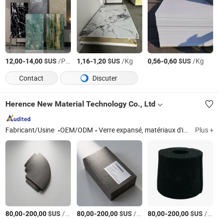
-
$US
/Pièce
-
$US
/Kg
-
$US
/Kg
12,00
14,00
1,16
1,20
0,56
0,60
Contact
Discuter
Herence New Material Technology Co., Ltd
Fabricant/Usine
OEM/ODM
Verre expansé, matériaux d'isolation en caoutchouc et en plastique, mousse de polyuréthane, laine de verre, mousse de polyisocyanurate, laine de roche, support et accroche, pièces préfabriquées, feuille à ressort, fibre céramique
Plus +
-
$US
/CBM
-
$US
/CBM
-
$US
/CBM
80,00
200,00
80,00
200,00
80,00
200,00