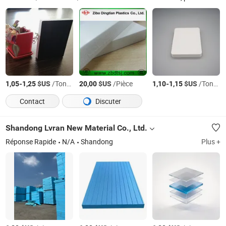
-
$US
/Tonne
$US
/Pièce
-
$US
/Tonne
1,05
1,25
20,00
1,10
1,15
Contact
Discuter
Shandong Lvran New Material Co., Ltd.
Réponse Rapide
N/A
Shandong
Plus +