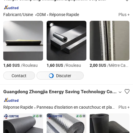
Fabricant/Usine
ODM
Réponse Rapide
Plus +
$US
/Rouleau
$US
/Rouleau
$US
/Mètre Carré
1,60
1,60
2,00
Contact
Discuter
Guangdong Zhongjia Energy Saving Technology Co., Ltd
Réponse Rapide
Panneau d'isolation en caoutchouc et plastique, laine de verre, panneau en laine de roche, panneau de support en XPS, panneau ignifuge
Plus +