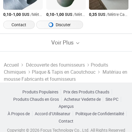
-
$US
/Mètre Carré
-
$US
/Mètre Carré
$US
/Mètre Carré
0,10
1,00
0,10
1,00
0,35
Contact
Discuter
Voir Plus
Accueil
Découverte des fournisseurs
Produits
Chimiques
Plaque & Tapis en Caoutchouc
Matériau en
mousse Fabricants et fournisseurs
Produits Populaires
Prix des Produits Chauds
Produits Chauds en Gros
Acheteur Vedette de
Site PC
Aperçus
À Propos de
Accord d’Utilisateur
Politique de Confidentialité
Contact
Copyright © 2026 Focus Technology Co., Ltd. All Rights Reserved