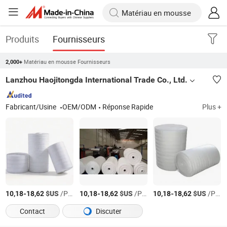
Produits
Fournisseurs
Matériau en mousse Fournisseurs
2,000+
Lanzhou Haojitongda International Trade Co., Ltd.
Fabricant/Usine
OEM/ODM
Réponse Rapide
Plus +
-
$US
/Pièce
-
$US
/Pièce
-
$US
/Pièce
10,18
18,62
10,18
18,62
10,18
18,62
Contact
Discuter