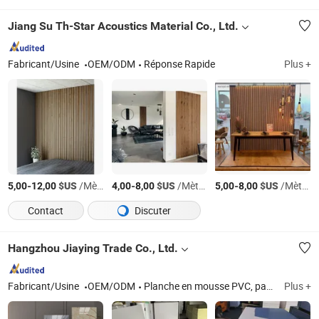
Jiang Su Th-Star Acoustics Material Co., Ltd.
Fabricant/Usine
OEM/ODM
Réponse Rapide
Plus +
-
$US
/Mètre Carré
-
$US
/Mètre Carré
-
$US
/Mètre Carré
5,00
12,00
4,00
8,00
5,00
8,00
Contact
Discuter
Hangzhou Jiaying Trade Co., Ltd.
Fabricant/Usine
OEM/ODM
Planche en mousse PVC, panneau mural en PVC, feuille en mousse PVC, planche en mousse PVC embossée, planche en mousse PVC laminée, planche Celuka en PVC, planche Foamex en PVC, planche WPC, planche en mousse WPC, planche en co-extrusion PVC
Plus +