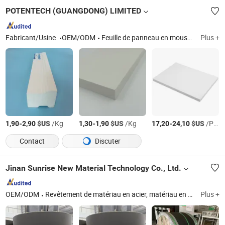
POTENTECH (GUANGDONG) LIMITED
Fabricant/Usine
OEM/ODM
Feuille de panneau en mousse PVC Celuka, feuille en mousse PVC, panneau/feuille en mousse PVC co-extrudé, garniture en PVC, moulage en PVC, panneau décoratif en PVC
Plus +
-
$US
/Kg
-
$US
/Kg
-
$US
/Pièce
1,90
2,90
1,30
1,90
17,20
24,10
Contact
Discuter
Jinan Sunrise New Material Technology Co., Ltd.
OEM/ODM
Revêtement de matériau en acier, matériau en acier inoxydable, cale anti-bruit, joint d'étanchéité en FKM et NBR, bobine et bande d'acier, matériaux en acier, bobine d'acier, minéraux métallurgiques et énergie, plaque arrière, kit de matériel d'abutement
Plus +