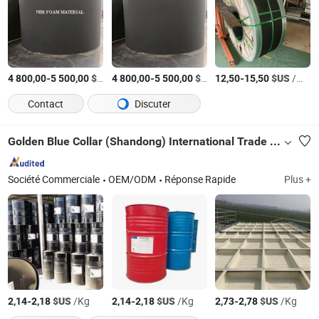
-
$US
/Tonne
-
$US
/Tonne
-
$US
/Mètre Carré
4 800,00
5 500,00
4 800,00
5 500,00
12,50
15,50
Contact
Discuter
Golden Blue Collar (Shandong) International Trade Co., Ltd
Société Commerciale
OEM/ODM
Réponse Rapide
Plus +
-
$US
/Kg
-
$US
/Kg
-
$US
/Kg
2,14
2,18
2,14
2,18
2,73
2,78