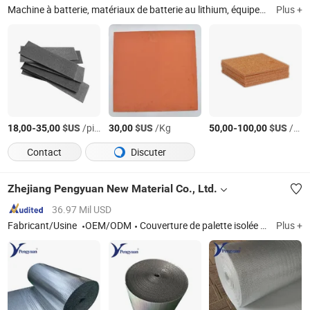
Machine à batterie, matériaux de batterie au lithium, équipements de batterie au lithium, équipements de laboratoire de batterie au lithium, ligne de production de batterie au lithium-ion
Plus +
-
$US
/pieces
$US
/Kg
-
$US
/pieces
18,00
35,00
30,00
50,00
100,00
Contact
Discuter
Zhejiang Pengyuan New Material Co., Ltd.
36.97 Mil USD
Fabricant/Usine
OEM/ODM
Couverture de palette isolée thermiquement, sac à bulles, sac en aluminium, film métallisé, sac d'isolation
Plus +