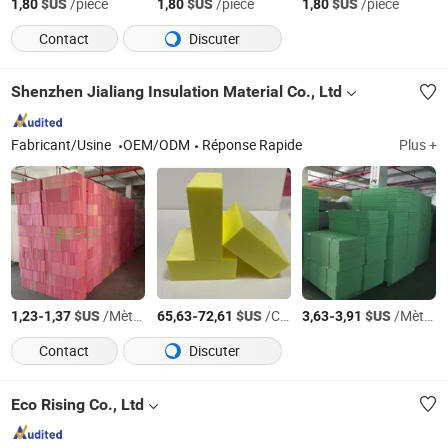
$US
/piece
$US
/piece
$US
/piece
1,80
1,80
1,80
Contact
Discuter
Shenzhen Jialiang Insulation Material Co., Ltd
Fabricant/Usine
OEM/ODM
Réponse Rapide
Plus +
-
$US
/Mètre Carré
-
$US
/Cubic metre
-
$US
/Mètre Carré
1,23
1,37
65,63
72,61
3,63
3,91
Contact
Discuter
Eco Rising Co., Ltd