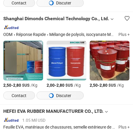
Contact
Discuter
Shanghai Dimonds Chemical Technology Co., Ltd.
ODM
Réponse Rapide
Mélange de polyols, isocyanate MDI, polyols, additifs PU, mousse de polyuréthane, revêtement imperméable en polyuréthane, mastic MS
Plus +
-
$US
/Kg
-
$US
/Kg
-
$US
/Kg
2,50
2,80
2,00
2,80
2,50
2,80
Contact
Discuter
HEFEI EVA RUBBER MANUFACTURER CO., LTD.
1.05 Mil USD
Feuille EVA, matériaux de chaussures, semelle extérieure de chaussures de sécurité, mousse, semelles intérieures, semelles de pied, tapis de sol, feuille de caoutchouc, velours flocké EVA, gomme mousse
Plus +