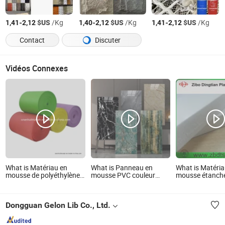
-
$US
/Kg
-
$US
/Kg
-
$US
/Kg
1,41
2,12
1,40
2,12
1,41
2,12
Contact
Discuter
Vidéos Connexes
What is Matériau en
What is Panneau en
What is Matéri
mousse de polyéthylène
mousse PVC couleur
mousse étanche
d'isolation Thermotec de
marbre matériau de
construction
haute qualité
construction laminé en
PVC
Dongguan Gelon Lib Co., Ltd.