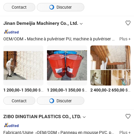
Contact
Discuter
Jinan Demeijia Machinery Co., Ltd.
OEM/ODM
Machine à pulvériser PU, machine à pulvériser polyurée, matériau de revêtement polyurée, matériau en mousse de polyuréthane, machine à mousse de polyuréthane, kit d'isolation en mousse de polyuréthane, réacteur de mousse polyurée PU
Plus +
-
$US
/Jeu
-
$US
/Jeu
-
$US
1 200,00
1 350,00
1 200,00
1 350,00
2 400,00
2 650,00
Contact
Discuter
ZIBO DINGTIAN PLASTICS CO., LTD.
Fabricant/Usine
OEM/ODM
Panneau en mousse PVC, panneau en mousse Celuka PVC, panneau en co-extrusion PVC, feuille en mousse PVC, panneau en mousse libre PVC
Plus +