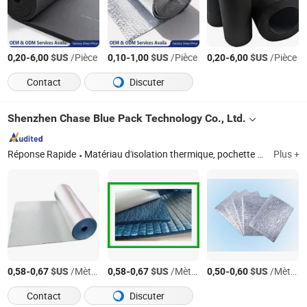
-
$US
/Pièce
-
$US
/Pièce
-
$US
/Pièce
0,20
6,00
0,10
1,00
0,20
6,00
Contact
Discuter
Shenzhen Chase Blue Pack Technology Co., Ltd.
Réponse Rapide
Matériau d'isolation thermique, pochette thermique, enveloppe à bulles, doublure de boîte, couverture de palette, feuille thermique, mousse thermique, tissu tissé en aluminium, emballage postal, emballage en papier
Plus +
-
$US
/Mètre Carré
-
$US
/Mètre Carré
-
$US
/Mètre Carré
0,58
0,67
0,58
0,67
0,50
0,60
Contact
Discuter