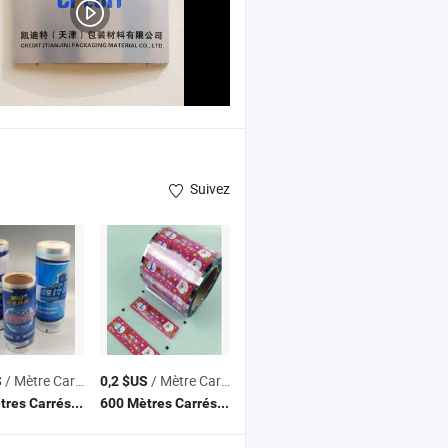
Suivez
/ Mètre Carré
/ Mètre Carré
S
0,2 $US
(MOQ)
(MOQ)
600 Mètres Carrés
600 Mètres Carrés