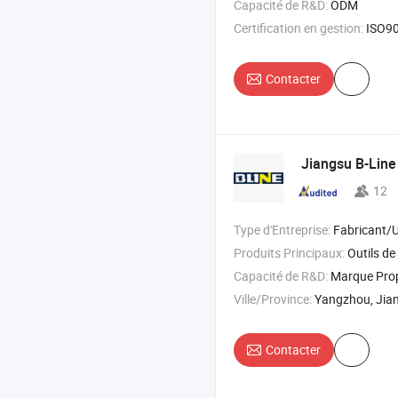
Capacité de R&D:
ODM
Certification en gestion:
ISO9001
Contacter
Jiangsu B-Line 
12
Type d'Entreprise:
Fabricant/Usine & 
Produits Principaux:
Outils de peinture , accessoires de peinture 
Capacité de R&D:
Marque Pr
Ville/Province:
Yangzhou, Jia
Contacter