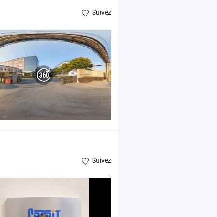
Suivez
en PVC ESD ,
en PVC cristal
film
Suivez