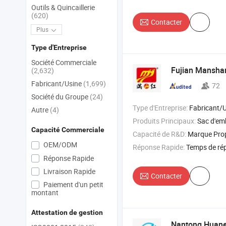
Outils & Quincaillerie
(620)
Contacter
Plus
Type d'Entreprise
Société Commerciale
Fujian Manshan
(2,632)
Fabricant/Usine
(1,699)
72
Société du Groupe
(24)
Type d'Entreprise:
Fabricant/Usine & 
Autre
(4)
Produits Principaux:
Sac d'emb
Capacité Commerciale
Capacité de R&D:
Marque Pro
OEM/ODM
Réponse Rapide:
Temps de ré
Réponse Rapide
Livraison Rapide
Contacter
Paiement d'un petit
montant
Attestation de gestion
Nantong Huanen