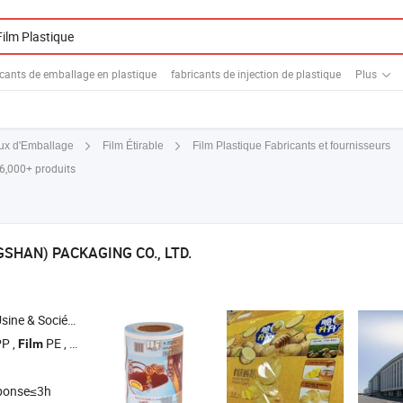
icants de emballage en plastique
fabricants de injection de plastique
Plus
Film Plastique Fabricants et fournisseurs
ux d'Emballage
Film Étirable
 6,000+ produits
SHAN) PACKAGING CO., LTD.
Société Commerciale
P ,
PE ,
CPP ,
d'impression couleur Flexo et Gravure ,
Film
Film
Film
Film
ponse≤3h