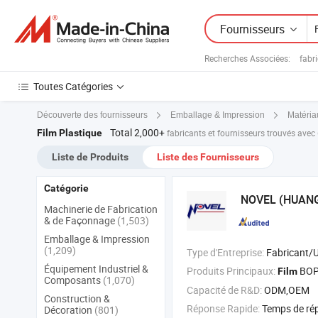
Fournisseurs
Recherches Associées:
fabr
Toutes Catégories
Découverte des fournisseurs
Emballage & Impression
Matéria
Total 2,000+
Film Plastique
fabricants et fournisseurs trouvés avec
Liste de Produits
Liste des Fournisseurs
Catégorie
NOVEL (HUANG
Machinerie de Fabrication
& de Façonnage
(1,503)
Emballage & Impression
(1,209)
Type d'Entreprise:
Fabricant/Usine & 
Équipement Industriel &
Produits Principaux:
BOP
Film
Composants
(1,070)
Capacité de R&D:
ODM,OEM
Construction &
Réponse Rapide:
Temps de ré
Décoration
(801)