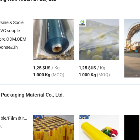
Société Commerciale
VC souple ,
en PVC super clair ,
en PVC pour imperméable ,
film
film
film
opre,ODM,OEM
ponse≤3h
/ Kg
/ Kg
1,25 $US
1,25 $US
(MOQ)
(MOQ)
1 000 Kg
1 000 Kg
) Packaging Material Co., Ltd.
able/
étirable en PVC Sac en plastique/
rétractable
Film
Film
s