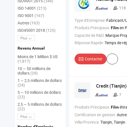
ISO9001:2015
(348)
118
ISO 14001
(213)
ISO 9001
(167)
Type d'Entreprise:
Fabricant/Usine & 
Autres
(163)
Produits Principaux:
en P
Film
ISO45001:2018
(125)
Capacité de R&D:
Marque Pr
Plus
Réponse Rapide:
Temps de ré
Revenu Annuel
Moins de 1 Million $ US
Contacter
(1,817)
10 ~ 50 millions de
dollars
(29)
1 ~ 2,5 millions de dollars
(24)
Credit (Tianjin
5 ~ 10 millions de dollars
7
(23)
2,5 ~ 5 millions de dollars
Produits Principaux:
étir
Film
(22)
Certification en gestion:
Autre
Plus
Ville/Province:
Tianjin, Tianjin
Nombre d'Employés