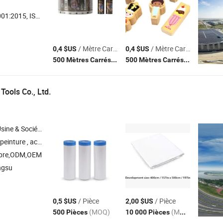
:2015, ISO14001
/ Mètre Carré
/ Mètre Carré
0,4 $US
0,4 $US
(MOQ)
(MOQ)
500 Mètres Carrés
500 Mètres Carrés
Tools Co., Ltd.
Société Commerciale
, accessoires de vélo , accessoire de voiture , outils à main
opre,ODM,OEM
ngsu
/ Pièce
/ Pièce
0,5 $US
2,00 $US
(MOQ)
(MOQ)
500 Pièces
10 000 Pièces