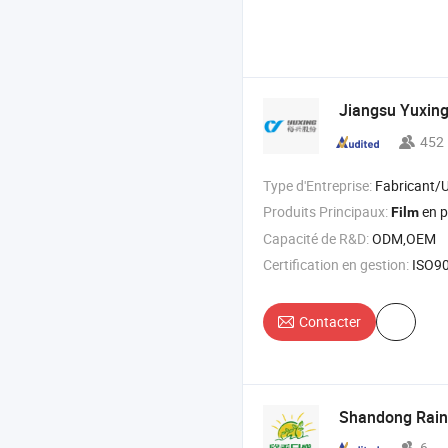
Jiangsu Yuxin
452
Type d'Entreprise:
Fabricant/Usine & 
Produits Principaux:
en p
Film
Capacité de R&D:
ODM,OEM
Certification en gestion:
ISO9001:2015
Contacter
Shandong Rainb
6