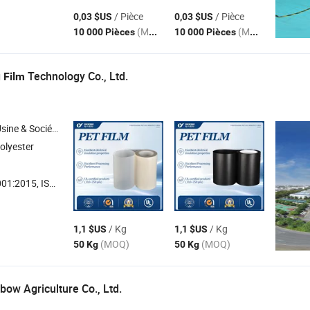
/ Pièce
/ Pièce
0,03 $US
0,03 $US
(MOQ)
(MOQ)
10 000 Pièces
10 000 Pièces
g
Technology Co., Ltd.
Film
Société Commerciale
olyester
, ISO14001, ISO45001:2018
/ Kg
/ Kg
1,1 $US
1,1 $US
(MOQ)
(MOQ)
50 Kg
50 Kg
ow Agriculture Co., Ltd.