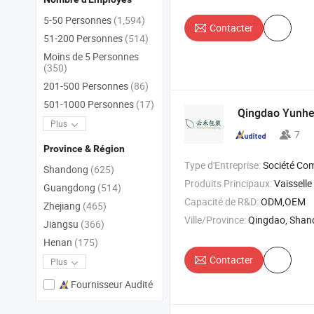
5-50 Personnes
(1,594)
Contacter
51-200 Personnes
(514)
Moins de 5 Personnes
(350)
201-500 Personnes
(86)
501-1000 Personnes
(17)
Qingdao Yunhe 
Plus
7
Province & Région
Type d'Entreprise:
Société Co
Shandong
(625)
Produits Principaux:
Vaisselle
Guangdong
(514)
Capacité de R&D:
ODM,OEM
Zhejiang
(465)
Ville/Province:
Qingdao, Sha
Jiangsu
(366)
Henan
(175)
Contacter
Plus
Fournisseur Audité