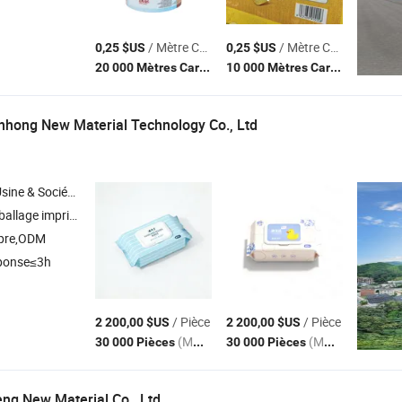
/ Mètre Carré
/ Mètre Carré
0,25 $US
0,25 $US
(MOQ)
(MOQ)
20 000 Mètres Carrés
10 000 Mètres Carrés
hong New Material Technology Co., Ltd
Société Commerciale
allage imprimé
pre,ODM
ponse≤3h
/ Pièce
/ Pièce
2 200,00 $US
2 200,00 $US
(MOQ)
(MOQ)
30 000 Pièces
30 000 Pièces
g New Material Co., Ltd