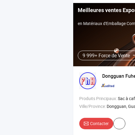
Meilleures ventes Expo
en Matériaux d'Emballage Com
9 999+ Force de Vente
Dongguan Fuhe
Produits Principaux:
Sac à café , pochette debout , pochette 
Ville/Province:
Dongguan, Gu
Contacter