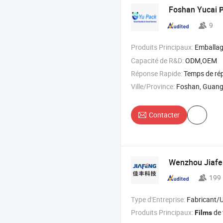
Foshan Yucai
P
9
Produits Principaux:
Emballa
Capacité de R&D:
ODM,OEM
Réponse Rapide:
Temps de ré
Ville/Province:
Foshan, Guan
Contacter
Wenzhou Jiafen
199
Type d'Entreprise:
Fabricant/Usine & 
Produits Principaux:
de transfer
Films