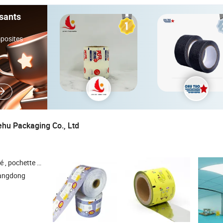
sants
posites
hu Packaging Co., Ltd
à fond plat , pochette en mylar , sac à quatre scellés
angdong