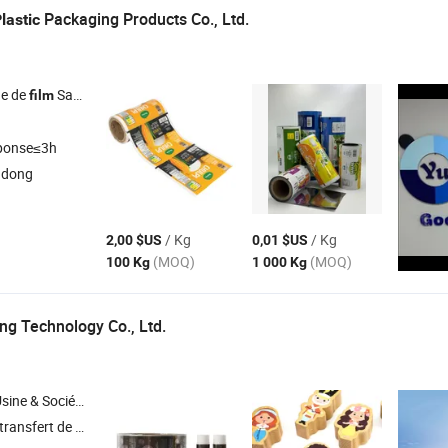
Packaging Products Co., Ltd.
lastic
ge de
Sac d'emballage
film
ponse≤3h
gdong
/ Kg
/ Kg
2,00 $US
0,01 $US
(MOQ)
(MOQ)
100 Kg
1 000 Kg
g Technology Co., Ltd.
Société Commerciale
t de chaleur , étiquettes en moule (IML)