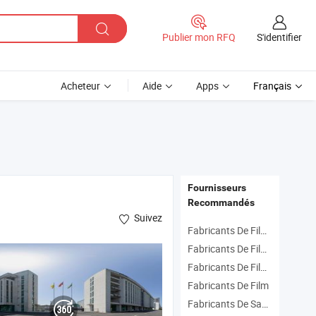
S'identifier
Publier mon RFQ
Acheteur
Aide
Apps
Français
Fournisseurs
Recommandés
Suivez
Fabricants De Film Bopp
Fabricants De Film À Bulles
Fabricants De Film En Pe
métallisé sous vide
Fabricants De Film
Fabricants De Sac D'emballage