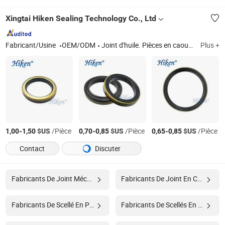
Xingtai Hiken Sealing Technology Co., Ltd
Fabricant/Usine
OEM/ODM
Joint d'huile. Pièces en caoutchouc, joints d'huile Tc, joint d'huile automobile, joint d'huile pour machines agricoles et de construction, joints d'huile de moyeu de roue pour tracteurs, joints de tige de soupape, pièces en caoutchouc de précision, joints toriques, joint standard, joint d'huile en caoutchouc
Plus +
-
$US
/Pièce
-
$US
/Pièce
-
$US
/Pièce
1,00
1,50
0,70
0,85
0,65
0,85
Contact
Discuter
Fabricants De Joint Mécanique
Fabricants De Joint En Caoutchouc
Fabricants De Scellé En Plastique
Fabricants De Scellés En Plastique