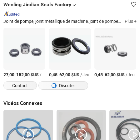
Wenling Jindian Seals Factory
Joint de pompe, joint métallique de machine, joint de pompe à eau, joint de pompe à eau automatique, joint d'arbre, joint à soufflet
Plus +
-
$US
/Jeu
-
$US
/Jeu
-
$US
/Jeu
27,00
152,00
0,45
62,00
0,45
62,00
Contact
Discuter
Vidéos Connexes