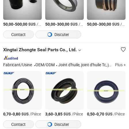
-
$US
/Pièce
-
$US
/Pièce
-
$US
/Pièce
50,00
500,00
50,00
300,00
50,00
300,00
Contact
Discuter
Xingtai Zhongte Seal Parts Co., Ltd.
Fabricant/Usine
OEM/ODM
Joint d'huile, joint d'huile Tc, joint en PU, kit de joint hydraulique, joint de couvercle de soupape, kits de joints, joint d'huile de vilebrequin
Plus +
-
$US
/Pièce
-
$US
/Pièce
-
$US
/Pièce
0,70
0,80
3,60
3,85
0,50
0,70
Contact
Discuter