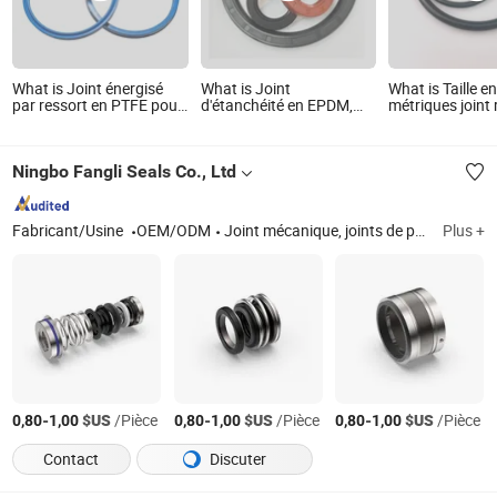
What is Joint énergisé
What is Joint
What is Taille e
par ressort en PTFE pour
d'étanchéité en EPDM,
métriques joint 
aliments, boissons,
HNBR, néoprène, silicone,
à l'huile nitrile
médical, pompe,
FKM, NBR, SC, TC, pour
NBR NBR70 NB
hydraulique
étanchéité hydraulique,
Ffkm EPDM sili
Ningbo Fangli Seals Co., Ltd
noir, marron, rouge, à
caoutchouc join
double lèvre, à simple
O-Ring
lèvre
Fabricant/Usine
OEM/ODM
Joint mécanique, joints de pompe à eau
Plus +
-
$US
/Pièce
-
$US
/Pièce
-
$US
/Pièce
0,80
1,00
0,80
1,00
0,80
1,00
Contact
Discuter