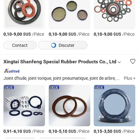
-
$US
/Pièce
-
$US
/Pièce
-
$US
/Pièce
0,10
9,00
0,10
9,00
0,10
9,00
Contact
Discuter
Xingtai Shanfeng Special Rubber Products Co., Ltd
Joint d'huile, joint torique, joint pneumatique, joint de arbre, joint en caoutchouc, joint d'huile en NBR, joint de arbre rotatif, anneau de joint, joint, joint en anneau
Plus +
-
$US
/Pièce
-
$US
/Pièce
-
$US
/Pièce
0,91
6,10
0,10
5,10
0,15
3,50