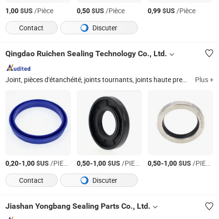
$US
/Pièce
$US
/Pièce
$US
/Pièce
1,00
0,50
0,99
Contact
Discuter
Qingdao Ruichen Sealing Technology Co., Ltd.
Joint, pièces d'étanchéité, joints tournants, joints haute pression, joints hydrauliques, joints rotatifs, joints à ressort, pièces d'étanchéité de base, joint torique, matériau d'étanchéité
Plus +
-
$US
/PIECE
-
$US
/PIECE
-
$US
/PIECE
0,20
1,00
0,50
1,00
0,50
1,00
Contact
Discuter
Jiashan Yongbang Sealing Parts Co., Ltd.