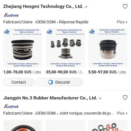
Zhejiang Hongmi Technology Co., Ltd.
Fabricant/Usine
OEM/ODM
Réponse Rapide
Plus +
-
$US
/Jeu
-
$US
/Jeu
-
$US
/Jeu
1,00
76,00
35,00
90,00
5,50
97,00
Contact
Discuter
Jiangyin No.3 Rubber Manufacturer Co., Ltd.
Fabricant/Usine
OEM/ODM
Joint torique, couvercle de joint d'huile, joint d'huile à squelette, joint en V, joint d'huile
Plus +