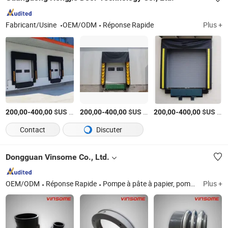
Fabricant/Usine
OEM/ODM
Réponse Rapide
Plus +
-
$US
/Jeu
-
$US
/Jeu
-
$US
/Jeu
200,00
400,00
200,00
400,00
200,00
400,00
Contact
Discuter
Dongguan Vinsome Co., Ltd.
OEM/ODM
Réponse Rapide
Pompe à pâte à papier, pompe chimique, pompe industrielle, pompe centrifuge, pièces de rechange pour pompe, moteur, pompes centrifuges à vis submersibles, pompes centrifuges à vis de refroidissement à huile, pompes centrifuges à vis horizontales, Andritz
Plus +