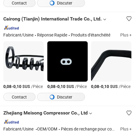
Contact
Discuter
Cairong (Tianjin) International Trade Co., Ltd.
Fabricant/Usine
Réponse Rapide
Produits d'étanchéité
Plus +
-
$US
/Pièce
-
$US
/Pièce
-
$US
/Pièce
0,08
0,10
0,08
0,10
0,08
0,10
Contact
Discuter
Zhejiang Meisong Compressor Co., Ltd
Fabricant/Usine
OEM/ODM
Pièces de rechange pour compresseur centrifuge, pièces de remplacement pour compresseur centrifuge, roulement de compresseur centrifuge, rotor de compresseur centrifuge, joint d'arbre de compresseur centrifuge, Le compresseur centrifuge
Plus +