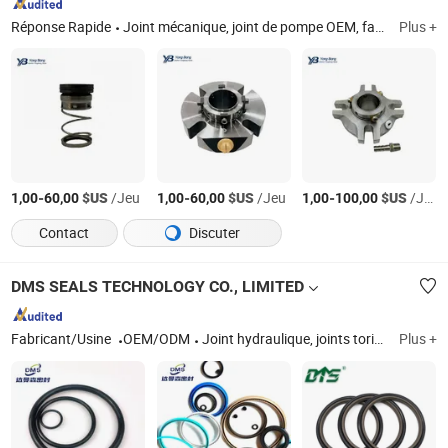
Réponse Rapide
Joint mécanique, joint de pompe OEM, faces de joint, joint à soufflet métallique, gaz sec
Plus +
-
$US
/Jeu
-
$US
/Jeu
-
$US
/Jeu
1,00
60,00
1,00
60,00
1,00
100,00
Contact
Discuter
DMS SEALS TECHNOLOGY CO., LIMITED
Fabricant/Usine
OEM/ODM
Joint hydraulique, joints toriques, joints en PTFE rempli, joint d'huile, joints énergisés par ressort, joints de piston, bande de guidage, joints collés, joints de raclage
Plus +