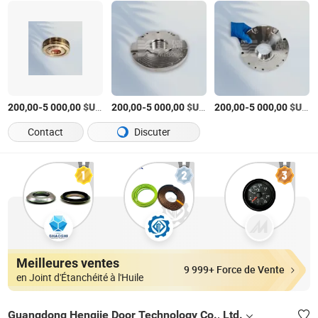
-
$US
/pc
-
$US
/Pièce
-
$US
/
200,00
5 000,00
200,00
5 000,00
200,00
5 000,00
Contact
Discuter
Meilleures ventes
9 999+ Force de Vente
en Joint d'Étanchéité à l'Huile
Guangdong Hengjie Door Technology Co., Ltd.