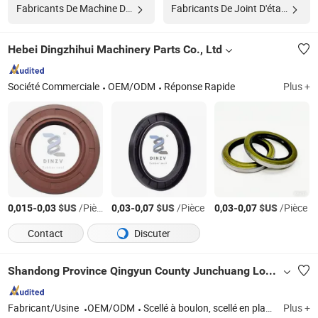
Fabricants De Machine De Scellage
Fabricants De Joint D'étanchéité
Hebei Dingzhihui Machinery Parts Co., Ltd
Société Commerciale
OEM/ODM
Réponse Rapide
Plus +
-
$US
/Pièce
-
$US
/Pièce
-
$US
/Pièce
0,015
0,03
0,03
0,07
0,03
0,07
Contact
Discuter
Shandong Province Qingyun County Junchuang Lock Industral Co., Ltd.
Fabricant/Usine
OEM/ODM
Scellé à boulon, scellé en plastique, scellé en plomb, scellé de compteur, scellé de sécurité
Plus +