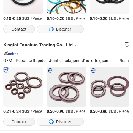
-
$US
/Pièce
-
$US
/Pièce
-
$US
/Pièce
0,10
0,20
0,10
0,20
0,10
0,20
Contact
Discuter
Xingtai Fanshuo Trading Co., Ltd
OEM
Réponse Rapide
Joint d'huile, joint d'huile Tcv, joint d'huile Tb, joint d'huile Ta, joint d'huile SA, joint d'huile Sb, joint d'huile SBB, joint d'huile Tc, joint torique, joint d'huile Tcn
Plus +
-
$US
/Pièce
-
$US
/Pièce
-
$US
/Pièce
0,21
0,24
0,50
0,90
0,50
0,90
Contact
Discuter