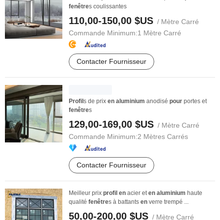
fenêtre
s coulissantes
110,00-150,00 $US
/ Mètre Carré
Commande Minimum:
1 Mètre Carré
Contacter Fournisseur
Profil
s de prix
en
aluminium
anodisé
pour
portes et
fenêtre
s
129,00-169,00 $US
/ Mètre Carré
Commande Minimum:
2 Mètres Carrés
Contacter Fournisseur
Meilleur prix
profil
en
acier et
en
aluminium
haute
qualité
fenêtre
s à battants
en
verre trempé ...
50,00-200,00 $US
/ Mètre Carré