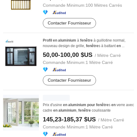
Commande Minimum:
100 Mètres Carrés
Contacter Fournisseur
Profil
en
aluminium
à
fenêtre
à guillotine normal,
nouveau design de grille,
fenêtre
s à battant
en
...
50,00-100,00 $US
/ Mètre Carré
Commande Minimum:
1 Mètre Carré
Contacter Fournisseur
Prix d'usine
en
aluminium
pour
fenêtre
s
en
verre avec
cadre
en
aluminium
,
fenêtre
coulissante
145,23-185,37 $US
/ Mètre Carré
Commande Minimum:
1 Mètre Carré