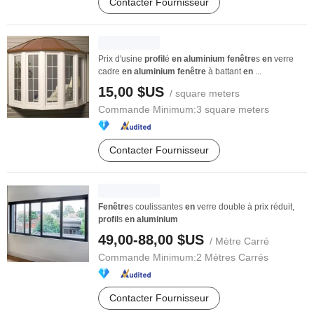
Contacter Fournisseur
Prix d'usine
profil
é
en
aluminium
fenêtre
s
en
verre
cadre
en
aluminium
fenêtre
à battant
en
...
15,00 $US
/ square meters
Commande Minimum:
3 square meters
Contacter Fournisseur
Fenêtre
s coulissantes
en
verre double à prix réduit,
profil
s
en
aluminium
49,00-88,00 $US
/ Mètre Carré
Commande Minimum:
2 Mètres Carrés
Contacter Fournisseur