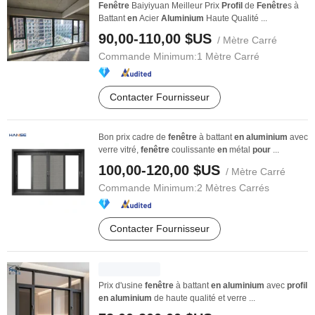
Fenêtre
Baiyiyuan Meilleur Prix
Profil
de
Fenêtre
s à
Battant
en
Acier
Aluminium
Haute Qualité ...
90,00-110,00 $US
/ Mètre Carré
Commande Minimum:
1 Mètre Carré
Contacter Fournisseur
Bon prix cadre de
fenêtre
à battant
en
aluminium
avec
verre vitré,
fenêtre
coulissante
en
métal
pour
...
100,00-120,00 $US
/ Mètre Carré
Commande Minimum:
2 Mètres Carrés
Contacter Fournisseur
Prix d'usine
fenêtre
à battant
en
aluminium
avec
profil
en
aluminium
de haute qualité et verre ...