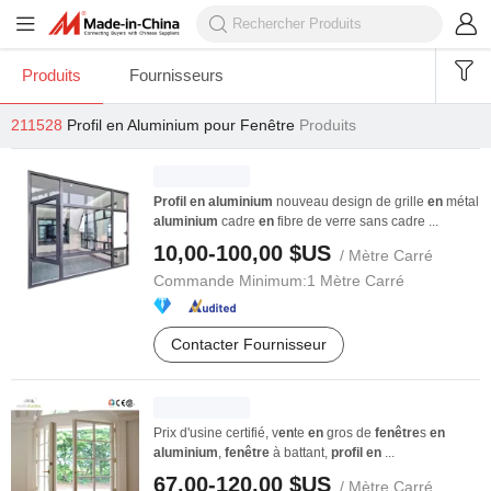
Produits
Fournisseurs
211528
Profil en Aluminium pour Fenêtre
Produits
Profil
en
aluminium
nouveau design de grille
en
métal
aluminium
cadre
en
fibre de verre sans cadre ...
10,00-100,00 $US
/ Mètre Carré
Commande Minimum:
1 Mètre Carré
Contacter Fournisseur
Prix d'usine certifié, v
en
te
en
gros de
fenêtre
s
en
aluminium
,
fenêtre
à battant,
profil
en
...
67,00-120,00 $US
/ Mètre Carré