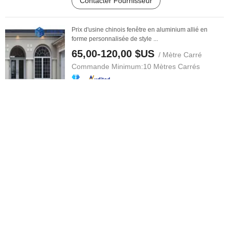
Contacter Fournisseur
Prix d'usine chinois fenêtre en aluminium allié en
forme personnalisée de style ...
65,00-120,00 $US
/ Mètre Carré
Commande Minimum:
10 Mètres Carrés
Contacter Fournisseur
Prix d'usine profil en aluminium en poudre pour
fenêtres coulissantes
110,00-150,00 $US
/ Mètre Carré
Commande Minimum:
1 Mètre Carré
Contacter Fournisseur
Profils de prix en aluminium anodisé pour portes et