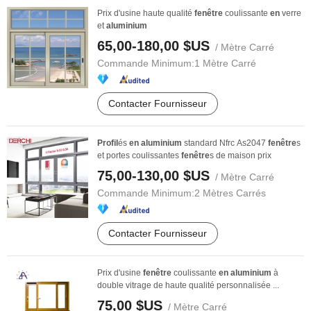
Prix d'usine haute qualité
fenêtre
coulissante
en
verre
et
aluminium
65,00-180,00 $US
/ Mètre Carré
Commande Minimum:
1 Mètre Carré
Contacter Fournisseur
Profil
és
en
aluminium
standard Nfrc As2047
fenêtre
s
et portes coulissantes
fenêtre
s de maison prix
75,00-130,00 $US
/ Mètre Carré
Commande Minimum:
2 Mètres Carrés
Contacter Fournisseur
Prix d'usine
fenêtre
coulissante
en
aluminium
à
double vitrage de haute qualité personnalisée ...
75,00 $US
/ Mètre Carré