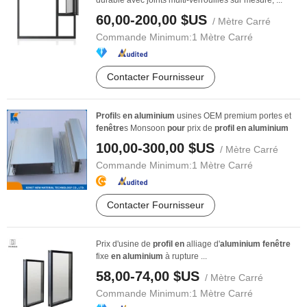
durable avec joints multi-verrouillés sur mesure, ...
60,00-200,00 $US
/ Mètre Carré
Commande Minimum:
1 Mètre Carré
Contacter Fournisseur
Profil
s
en
aluminium
usines OEM premium portes et
fenêtre
s Monsoon
pour
prix de
profil
en
aluminium
100,00-300,00 $US
/ Mètre Carré
Commande Minimum:
1 Mètre Carré
Contacter Fournisseur
Prix d'usine de
profil
en
alliage d'
aluminium
fenêtre
fixe
en
aluminium
à rupture ...
58,00-74,00 $US
/ Mètre Carré
Commande Minimum:
1 Mètre Carré