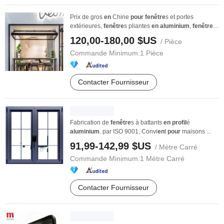
Prix de gros
en
Chine
pour
fenêtre
s et portes
extérieures,
fenêtre
s pliantes
en
aluminium
,
fenêtre
s
...
120,00-180,00 $US
/ Pièce
Commande Minimum:
1 Pièce
Contacter Fournisseur
Fabrication de
fenêtre
s à battants
en
profil
é
aluminium
. par ISO 9001, Convi
en
t
pour
maisons ...
91,99-142,99 $US
/ Mètre Carré
Commande Minimum:
1 Mètre Carré
Contacter Fournisseur