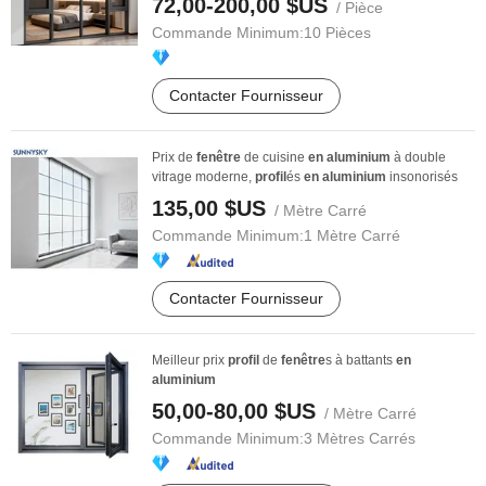
72,00-200,00 $US
/ Pièce
Commande Minimum:
10 Pièces
Contacter Fournisseur
Prix de
fenêtre
de cuisine
en
aluminium
à double
vitrage moderne,
profil
és
en
aluminium
insonorisés
135,00 $US
/ Mètre Carré
Commande Minimum:
1 Mètre Carré
Contacter Fournisseur
Meilleur prix
profil
de
fenêtre
s à battants
en
aluminium
50,00-80,00 $US
/ Mètre Carré
Commande Minimum:
3 Mètres Carrés