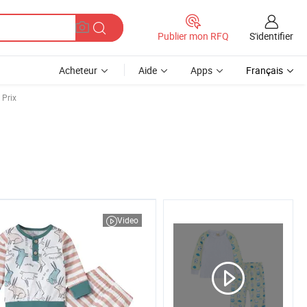
S'identifier
Publier mon RFQ
Acheteur
Aide
Apps
Français
 Prix
Video