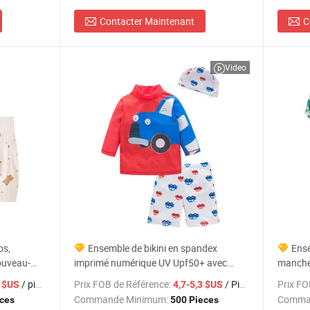
Contacter Maintenant
C
Video
os,
Ensemble de bikini en spandex
Ense
ouveau-
imprimé numérique UV Upf50+ avec
manche
r bébés,
protection contre les rayons
avec im
/ pieces
Prix FOB de Référence:
/ Pieces
Prix FO
9 $US
4,7-5,3 $US
Commande Minimum:
Comma
eces
500 Pieces