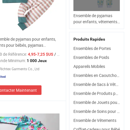
Ensemble de pyjamas
pour enfants, vêtements
pour bébés, pyjamas
d'automne en coton avec
mble de pyjamas pour enfants,
Produits Rapides
rayures et lapins,
nts pour bébés, pyjamas
vêtements de nuit pour
Ensembles de Portes
ne en coton avec rayures et
garçons et filles, pull-over,
B de Référence:
/ Jeu
4,95-7,25 $US
 vêtements de nuit pour garçons
Ensembles de Poids
ensemble de pijamas
nde Minimum:
1 000 Jeux
s, pull-over, ensemble de pijamas
Appareils Mobiles
ichtex Garments Co., Ltd
Ensembles en Caoutchouc
Ensemble de Sacs à Vêtements
ontacter Maintenant
Ensemble de Produits pour Bébé
Ensemble de Jouets pour Bébés
Ensemble de Soins pour Bébé
Ensemble de Vêtements
Coffret-cadeau pour Bébé