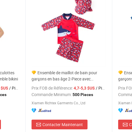
 culottes
Ensemble de maillot de bain pour
Ense
mble bikini
garçons en bas âge 2-Piece avec
garçons
protection solaire
UPF 50
/ Pieces
Prix FOB de Référence:
/ Pieces
Prix FO
5 $US
4,7-5,3 $US
Commande Minimum:
Comma
eces
500 Pieces
Xiamen Richtex Garments Co., Ltd
Xiamen R
Contacter Maintenant
C