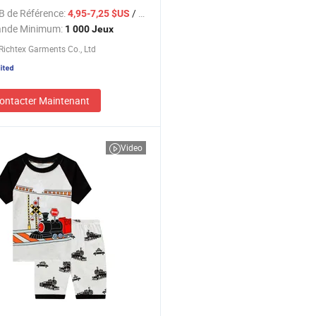
ur garçons et filles, manches
B de Référence:
/ Jeu
4,95-7,25 $US
, automne hiver, pour les enfants
nde Minimum:
1 000 Jeux
6 8 10 12 14 16 ans
ichtex Garments Co., Ltd
ontacter Maintenant
Video