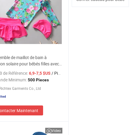
mble de maillot de bain à
ion solaire pour bébés filles avec
floraux 2-Piece
B de Référence:
/ Pieces
6,9-7,5 $US
nde Minimum:
500 Pieces
ichtex Garments Co., Ltd
ontacter Maintenant
Video