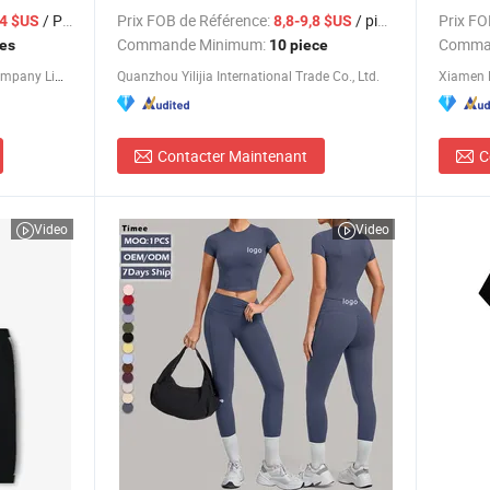
gorge,
garçon noir, combinaison imprimée
nuit po
/ Pièce
Prix FOB de Référence:
/ piece
Prix FO
,4 $US
8,8-9,8 $US
florale, vêtement pour enfants
longues
Commande Minimum:
Comma
ces
10 piece
ym actif
de 2 4 
Guangzhou New Apparel Trade Company Limited
Quanzhou Yilijia International Trade Co., Ltd.
Xiamen R
Contacter Maintenant
C
Video
Video