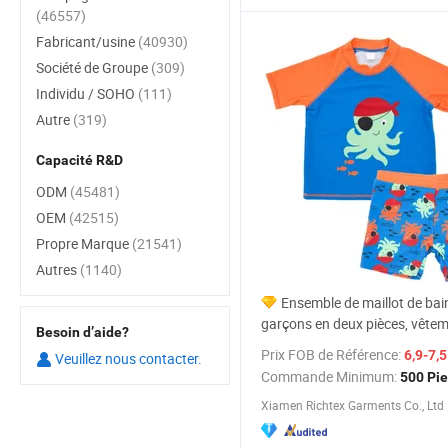
(46557)
Fabricant/usine
(40930)
Société de Groupe
(309)
Individu / SOHO
(111)
Autre
(319)
Capacité R&D
ODM
(45481)
OEM
(42515)
Propre Marque
(21541)
Autres
(1140)
Ensemble de maillot de bai
garçons en deux pièces, vête
Besoin d’aide?
bain, protection contre les éru
Prix FOB de Référence:
6,9-7,
Veuillez nous contacter.
cutanées, plage, surf
Commande Minimum:
500 Pi
Xiamen Richtex Garments Co., Ltd