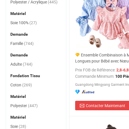
Polyester / Acrylique
(445)
Matériel
Soie 100%
(27)
Demande
Famille
(744)
Ensemble Combinaison à 
Demande
Longues pour Bébé avec Nœu
Adulte
(744)
Manches Volantes Vêtements
Prix FOB de Référence:
2,8-6,
Enfants 2-Piece Ensemble
Fondation Tissu
Commande Minimum:
100 Pi
Coton
(269)
Matériel
Polyester
(447)
Contacter Maintenant
Matériel
Soie
(28)