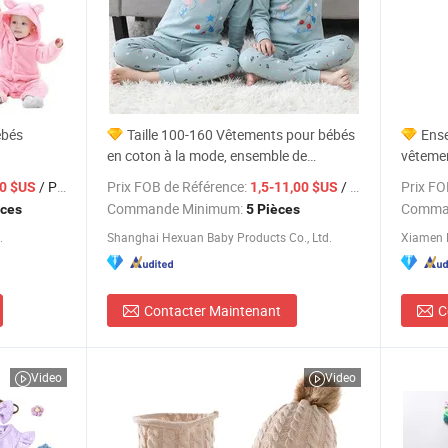
ébés
Taille 100-160 Vêtements pour bébés
Ense
en coton à la mode, ensemble de
vêteme
pyjamas pour enfants, style le plus
d'autom
/ Pièce
Prix FOB de Référence:
/ Pièce
Prix FO
00 $US
1,5-11,00 $US
récent, vêtements en gros, vêtements de
lapins,
Commande Minimum:
Comma
èces
5 Pièces
nuit pour enfants
et fille
.
Shanghai Hexuan Baby Products Co., Ltd.
Xiamen R
Contacter Maintenant
C
Video
Video