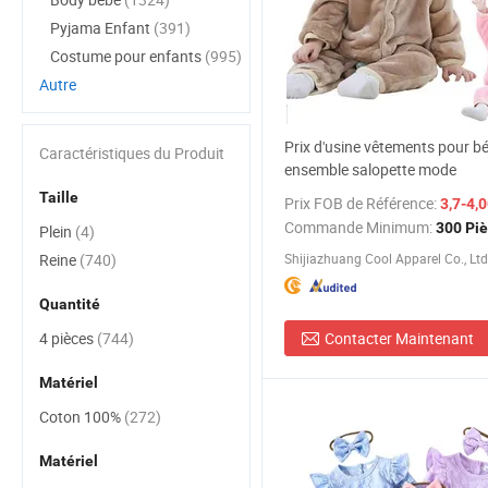
Pyjama Enfant
(391)
Costume pour enfants
(995)
Autre
Prix d'usine vêtements pour b
Caractéristiques du Produit
ensemble salopette mode
Taille
Prix FOB de Référence:
3,7-4,
Commande Minimum:
300 Pi
Plein
(4)
Reine
(740)
Shijiazhuang Cool Apparel Co., Ltd
Quantité
4 pièces
(744)
Contacter Maintenant
Matériel
Coton 100%
(272)
Matériel