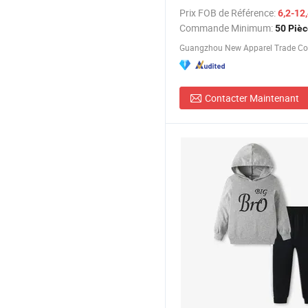
shorts, crop top avec soutien-
Prix FOB de Référence:
6,2-12
vêtements de course, tenue
Commande Minimum:
50 Piè
d'entraînement, ensemble de g
Contacter Maintenant