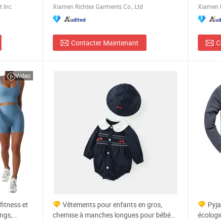
 Inc.
Xiamen Richtex Garments Co., Ltd
Xiamen R
Contacter Maintenant
C
Video
itness et
Vêtements pour enfants en gros,
Pyja
ings,
chemise à manches longues pour bébé
écologi