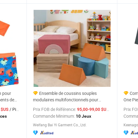
n pour
Ensemble de coussins souples
Com
ments de
modulaires multifonctionnels pour
One Pi
ptions
l'escalade flexible des enfants
/ Pieces
Prix FOB de Référence:
/ Jeu
Prix FO
5 $US
95,00-99,00 $US
Commande Minimum:
Comma
eces
10 Jeux
Weifang Bai Yi Garment Co., Ltd.
Keenago