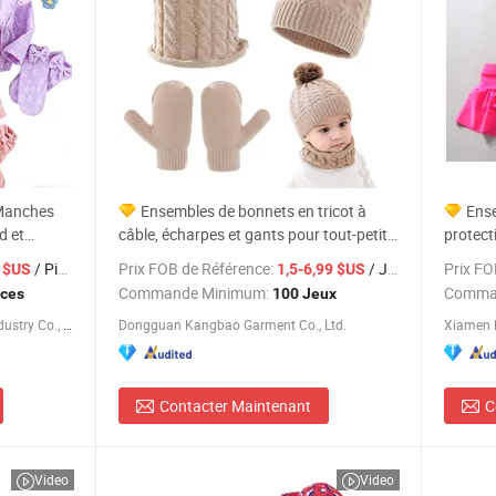
Manches
Ensembles de bonnets en tricot à
Ense
d et
câble, écharpes et gants pour tout-petits,
protect
 pour
de couleur unie, officiellement licenciés
motifs 
/ Pièce
Prix FOB de Référence:
/ Jeu
Prix FO
8 $US
1,5-6,99 $US
par les marques pour l'hiver classique
Commande Minimum:
Comma
èces
100 Jeux
Guangdong Mingyang Garment Industry Co., Ltd.
Dongguan Kangbao Garment Co., Ltd.
Xiamen R
Contacter Maintenant
C
Video
Video