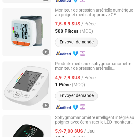
Moniteur de pression artérielle numérique
au poignet médical approuvé CE
Ningbo Pinmed Instruments Co., Ltd.
/ Pièce
7,5-8,9 $US
Zhejiang, China
Depuis 2017
(MOQ)
500 Pièces
Envoyer demande
Produits médicaux sphygmomanomètre
moniteur de pression artérielle
NANJING ARCHMED MEDICAL EQUIPMENT CO., LTD.
électronique appareil de pression artérielle
/ Pièce
numérique moniteur automatique de
4,9-7,9 $US
pression artérielle prix
Jiangsu, China
Depuis 2022
(MOQ)
1 Pièce
Envoyer demande
Sphygmomanomètre intelligent intégré au
poignet avec écran tactile LED, moniteur
XIAMEN DORRELLA HEALTH TECHNOLOGY CO.,LTD
numérique de pression artérielle
/ Jeu
rechargeable
5,9-7,00 $US