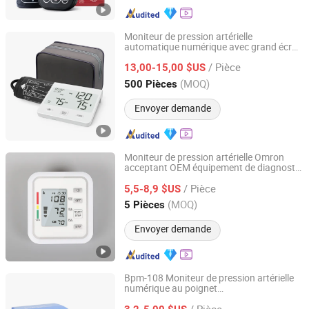
Moniteur de pression artérielle
automatique numérique avec grand écran
Ullwin (Shanghai) Industrial Co., Ltd
LCD
/ Pièce
13,00-15,00 $US
Shanghai, China
Depuis 2023
(MOQ)
500 Pièces
Envoyer demande
Moniteur de pression artérielle Omron
acceptant OEM équipement de diagnostic
Shanghai Brother Medical Manufacturer Co., Ltd.
portable avec CE
/ Pièce
5,5-8,9 $US
Shanghai, China
Depuis 2019
(MOQ)
5 Pièces
Envoyer demande
Bpm-108 Moniteur de pression artérielle
numérique au poignet
Hangzhou Xinrui Medical Device Co., Ltd.
sphygmomanomètre
/ Pièce