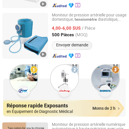
Moniteur de pression artérielle pour usage
domestique,
diastolique,
tensiomètre
Wenzhou Caretek Medical Device Co.,Ltd
stéthoscope, brassard de
,
tensiomètre
/ Pièce
moniteur de santé
4,00-6,00 $US
Zhejiang, China
Depuis 2006
(MOQ)
500 Pièces
Envoyer demande
Réponse rapide Exposants
Moins de 2 h
en Équipement de Diagnostic Médical
Moniteur de pression artérielle numérique
automatique à haute précision avec voix