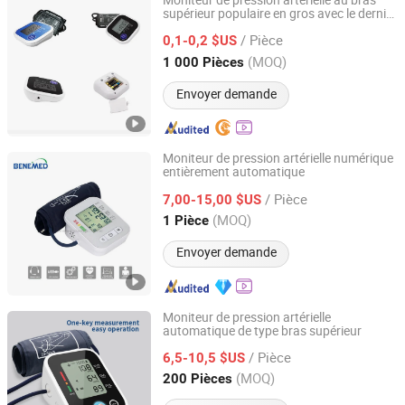
Moniteur de pression artérielle au bras
supérieur populaire en gros avec le dernier
Shandong Highplus Biotech Co., Ltd.
prix
/ Pièce
0,1-0,2 $US
Shandong, China
Depuis 2018
(MOQ)
1 000 Pièces
Envoyer demande
Moniteur de pression artérielle numérique
entièrement automatique
Benemed (Hongkong) Industry Co., Limited
/ Pièce
7,00-15,00 $US
Henan, China
Depuis 2019
(MOQ)
1 Pièce
Envoyer demande
Moniteur de pression artérielle
automatique de type bras supérieur
Shanghai Brother Medical Manufacturer Co., Ltd.
/ Pièce
6,5-10,5 $US
Shanghai, China
Depuis 2019
(MOQ)
200 Pièces