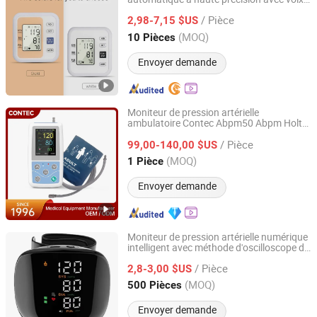
Eiffel Medical Supplies Co., Ltd.
pour usage domestique
/ Pièce
2,98-7,15 $US
Guangdong, China
Depuis 2015
(MOQ)
10 Pièces
Envoyer demande
Moniteur de pression artérielle
ambulatoire Contec Abpm50 Abpm Holter
Contec Medical Systems Co., Ltd.
avec CE
/ Pièce
99,00-140,00 $US
Hebei, China
Depuis 2008
(MOQ)
1 Pièce
Envoyer demande
Moniteur de pression artérielle numérique
intelligent avec méthode d'oscilloscope de
Bazhong Zhikang Medical Devices Co. Ltd
haute qualité et sphygmomanomètre
/ Pièce
anéroïde pour la gestion
2,8-3,00 $US
Sichuan, China
Depuis 2026
(MOQ)
500 Pièces
Envoyer demande