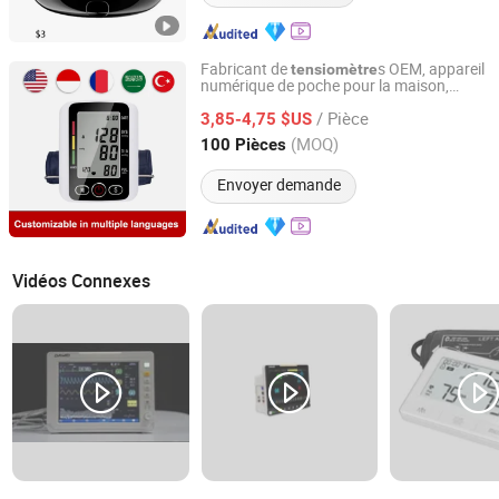
Fabricant de
s OEM, appareil
tensiomètre
numérique de poche pour la maison,
Hebei Times Medical Technology Co., Ltd.
moniteur de pression artérielle
/ Pièce
3,85-4,75 $US
Hebei, China
Depuis 2022
(MOQ)
100 Pièces
Envoyer demande
Vidéos Connexes