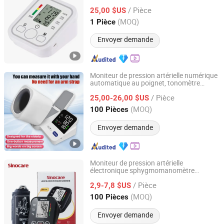
automatique avec voix
/ Pièce
25,00 $US
Guangdong, China
Depuis 2024
(MOQ)
1 Pièce
Envoyer demande
Moniteur de pression artérielle numérique
automatique au poignet, tonomètre
Hebei Times Medical Technology Co., Ltd.
portable professionnel pour un usage
/ Pièce
domestique
25,00-26,00 $US
Hebei, China
Depuis 2022
(MOQ)
100 Pièces
Envoyer demande
Moniteur de pression artérielle
électronique sphygmomanomètre
Changsha Sinocare Inc.
machine de pression artérielle numérique
/ Pièce
moniteur de pression artérielle
2,9-7,8 $US
automatique
Hunan, China
Depuis 2023
(MOQ)
100 Pièces
Envoyer demande