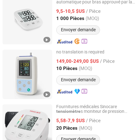
automatique pour bras approuvé par la
Shanghai Jo-Radiant Industrial Co., Ltd.
CE et la FDA
/ Pièce
9,5-10,5 $US
Shanghai, China
Depuis 2019
(MOQ)
1 000 Pièces
Envoyer demande
no translation is required
Guopeng Global Healthcare Management (Chengdu) Co.,
/ Pièce
149,00-249,00 $US
Ltd.
(MOQ)
10 Pièces
Sichuan, China
Depuis 2025
Envoyer demande
Fournitures médicales Sinocare
s moniteur de pression
tensiomètre
Changsha Sinocare Inc.
artérielle numérique prix
/ Pièce
sphygmomanomètres bras supérieur
5,58-7,9 $US
tensiomètre
Hunan, China
Depuis 2023
(MOQ)
20 Pièces
Envoyer demande