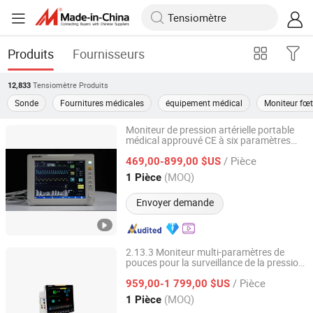
Produits
Fournisseurs
Tensiomètre
Produits
12,833
Sonde
Fournitures médicales
équipement médical
Moniteur fœt
Moniteur de pression artérielle portable
médical approuvé CE à six paramètres
Dawei Medical Co., Ltd
multilingue pour patients
/ Pièce
469,00-899,00 $US
Jiangsu, China
Depuis 2023
(MOQ)
1 Pièce
Envoyer demande
2.13.3 Moniteur multi-paramètres de
pouces pour la surveillance de la pression
Dawei Medical Co., Ltd
artérielle
/ Pièce
959,00-1 799,00 $US
Jiangsu, China
Depuis 2023
(MOQ)
1 Pièce