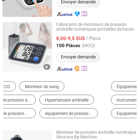
Envoyer demande
Fabricants de moniteurs de pression
artérielle numériques portables de haute
Shenzhen Yimi Life Technology Co., Ltd.
qualité pour la maison
/ Pièce
8,00-9,5 $US
Guangdong, China
Depuis 2020
(MOQ)
100 Pièces
Envoyer demande
Équipement de Diagnostic Médical
Produits de Test & de Soin à Domicile
Instruments Vétérinaires
Autre Équipement Médical
Équipement de Soin Infirmier
Instrument Médical Universel
Moniteur de pression artérielle numérique
Sinocare Bp Machine
Changsha Sinocare Inc.