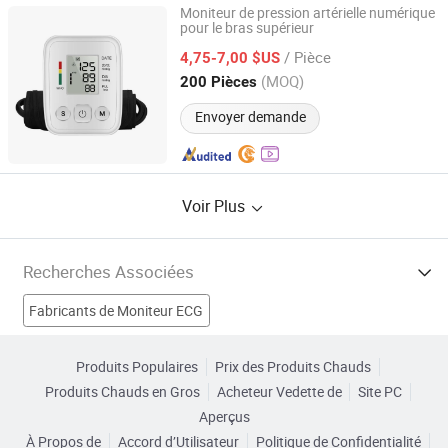
Moniteur de pression artérielle numérique
pour le bras supérieur
Yiwu Hongqian Technology Industry Co., Ltd.
/ Pièce
4,75-7,00 $US
Zhejiang, China
Depuis 2019
(MOQ)
200 Pièces
Envoyer demande
Voir Plus
Recherches Associées
Fabricants de Moniteur ECG
Fabricants de Moniteur de sang
Produits Populaires
Prix des Produits Chauds
Produits Chauds en Gros
Acheteur Vedette de
Site PC
Fabricants de Moniteur de pression artérielle au poignet
Aperçus
À Propos de
Accord d’Utilisateur
Politique de Confidentialité
Fabricants de Hypertension artérielle