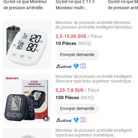
Qu'est-ce que Moniteur
Qu'est-ce que 2.13.3
Qu'est-ce que M
de pression artérielle
Moniteur multi-
de pression arté
portable médical
paramètres de pouces
Bluetooth 5.0 
approuvé CE à six
pour la surveillance de la
rapide avec mob
Moniteur de pression artérielle Moniteur
paramètres multilingue
pression artérielle
de pression artérielle intelligent Moniteur
Quzhou Rongbo Biotechnology Co., Ltd.
de pression artérielle portable
pour patients
/ Pièce
3,5-15,00 $US
Zhejiang, China
Depuis 2026
(MOQ)
10 Pièces
Envoyer demande
Moniteur de pression artérielle intelligent
Sinocare type bras supérieur numérique
Changsha Sinocare Inc.
automatique avec diffusion vocale
/ Pièce
5,25-7,8 $US
Hunan, China
Depuis 2023
(MOQ)
100 Pièces
Envoyer demande
Moniteur de pression artérielle intelligent
type bras supérieur numérique
Guangzhou Herun Bio-Pharm Co., Ltd.