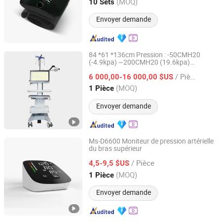
Fujian, China
Depuis 2023
(MOQ)
10 Sets
Envoyer demande
84 *61 *136cm Pression : -50CMH20
(-4.9kpa) ~200CMH20 (19.6kpa)
GUANGZHOU POTENT MEDICAL EQUIPMENT JOINT-
Moniteur de pression artérielle Chirurgie
STOCK CO., LTD.
/ Pièce
urinaire
6 000,00-16 000,00 $US
(MOQ)
1 Pièce
Guangdong, China
Depuis 2021
Envoyer demande
Ms-D6600 Moniteur de pression artérielle
du bras supérieur
Medical Sources Co., Limited
/ Pièce
4,5-9,5 $US
Jiangsu, China
Depuis 2019
(MOQ)
1 Pièce
Envoyer demande