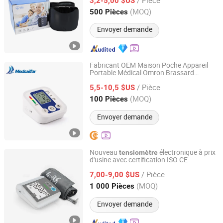
3,2-5,00 $US
Zhejiang, China
Depuis 2019
(MOQ)
500 Pièces
Envoyer demande
Fabricant OEM Maison Poche Appareil
Portable Médical Omron Brassard
Shanghai Globillionwin Industry and Trade Co., Ltd.
Tensiomètre
/ Pièce
5,5-10,5 $US
Shanghai, China
Depuis 2025
(MOQ)
100 Pièces
Envoyer demande
Nouveau
électronique à prix
tensiomètre
d'usine avec certification ISO CE
Shenzhen Fitconn Technology Co., Ltd.
/ Pièce
7,00-9,00 $US
Guangdong, China
Depuis 2020
(MOQ)
1 000 Pièces
Envoyer demande