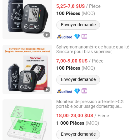
Sphygmomanomètre intelligent
/ Pièce
5,25-7,8 $US
Hunan, China
Depuis 2023
(MOQ)
100 Pièces
Envoyer demande
Sphygmomanomètre de haute qualité
Sinocare pour bras supérieur,
Changsha Sinocare Inc.
s OEM, moniteur de pression
tensiomètre
/ Pièce
artérielle électronique, appareil numérique
7,00-9,00 $US
de mesure de la pression artérielle
Hunan, China
Depuis 2023
(MOQ)
100 Pièces
Envoyer demande
Moniteur de pression artérielle ECG
portable pour usage domestique
Ningbo Pinmed Instruments Co., Ltd.
Bluetooth
/ Pièce
18,00-23,00 $US
Zhejiang, China
Depuis 2017
(MOQ)
1 000 Pièces
Envoyer demande