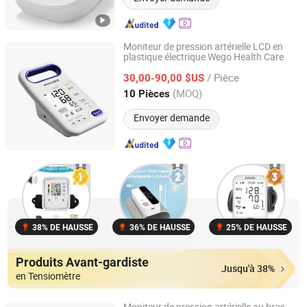
Moniteur de pression artérielle LCD en
plastique électrique Wego Health Care
Foosin Medical Supplies Inc., Ltd.
/ Pièce
30,00-90,00 $US
Shandong, China
Depuis 2011
(MOQ)
10 Pièces
Envoyer demande
38% DE HAUSSE
36% DE HAUSSE
25% DE HAUSSE
Produits Avant-gardiste
Jusqu'à 38%
en Tensiomètre