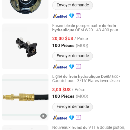
Envoyer demande
Ensemble
pompe maître
de
de
frein
OEM W201-43-400 pour
hydraulique
Guangzhou Top Intelligent Equipment Technology Co.,
Mazda, 1 garantie d'un an
Ltd.
/ Pièce
20,00 $US
(MOQ)
100 Pièces
Guangdong, China
Depuis 2026
Envoyer demande
Ligne
eMaxx -
de
frein
hydraulique
De
Caoutchouc - 3/16" Flares inversés en
Ningbo Harsco Machinery Co., Ltd.
laiton mâles - 24" Long
/ Pièce
3,00 $US
Zhejiang, China
Depuis 2019
(MOQ)
100 Pièces
Envoyer demande
Nouveaux
s
VTT à double piston,
frein
de