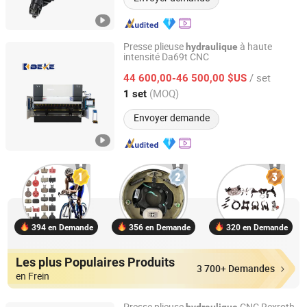
Presse plieuse
à haute
hydraulique
intensité Da69t CNC
NANJING BEKE CNC MACHINERY CO., LTD.
/ set
44 600,00-46 500,00 $US
Jiangsu, China
Depuis 2020
(MOQ)
1 set
Envoyer demande
394 en Demande
356 en Demande
320 en Demande
Les plus Populaires Produits
3 700+ Demandes
en Frein