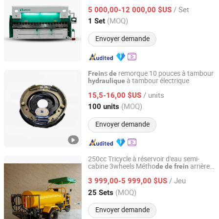
/ Set
5 000,00-12 000,00 $US
Shandong, China
Depuis 2019
(MOQ)
1 Set
Envoyer demande
s
remorque 10 pouces à tambour
Frein
de
à tambour électrique
hydraulique
Xiamen Lahoo Auto Parts Co., Ltd.
/ units
15,5-16,00 $US
Fujian, China
Depuis 2025
(MOQ)
100 units
Envoyer demande
250cc Tricycle à réservoir d'eau semi-
cabine 3wheels Métho
arrière
de
de
frein
Chongqing Dunya Industrial Co., Ltd.
type origine avec
hydraulique
de
/ Jeu
carrosserie bleue
3 999,00-5 999,00 $US
Chongqing, China
Depuis 2023
(MOQ)
25 Sets
Envoyer demande