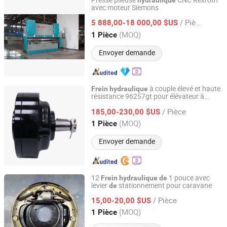
Presse plieuse
CNC Rexroth
hydraulique
avec moteur Siemons
Anhui Huaxia Machine Manufacturing Co., Ltd.
/ Pièce
5 888,00-18 000,00 $US
Anhui, China
Depuis 2013
(MOQ)
1 Pièce
Envoyer demande
à couple élevé et haute
Frein
hydraulique
résistance 96257gt pour élévateur à
Fuzhou Gaoyuan Machinery Equipment Co., Ltd.
ciseaux industriel Genie
/ Pièce
185,00-230,00 $US
Fujian, China
Depuis 2026
(MOQ)
1 Pièce
Envoyer demande
12
1 pouce avec
Frein
hydraulique
de
levier
stationnement pour caravane
de
Qingdao Tsingleader Industry Co., Ltd.
/ Pièce
15,00-20,00 $US
Shandong, China
Depuis 2022
(MOQ)
1 Pièce