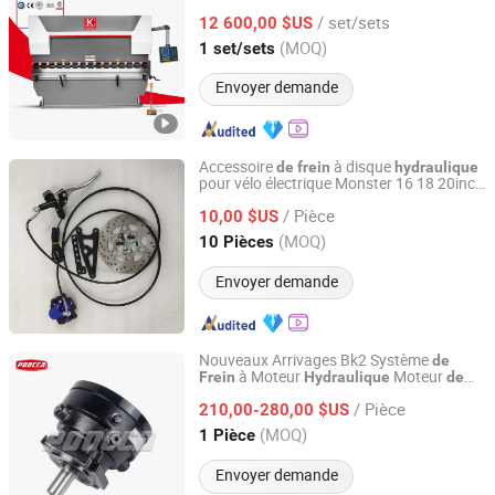
/ set/sets
12 600,00 $US
Jiangsu, China
Depuis 2010
(MOQ)
1 set/sets
Envoyer demande
Accessoire
à disque
de
frein
hydraulique
pour vélo électrique Monster 16 18 20inch
Guangdong Defeima Vehicle Industry Co., Ltd.
pièces
rechange pour
à disque
de
frein
/ Pièce
arrière
10,00 $US
Guangdong, China
Depuis 2025
(MOQ)
10 Pièces
Envoyer demande
Nouveaux Arrivages Bk2 Système
de
à Moteur
Moteur
Frein
Hydraulique
de
Poocca Hydraulic (Shenzhen) Co., Ltd.
à Disque
Bk2-1-430-a-
Frein
Hydraulique
/ Pièce
a Vente en Gros
210,00-280,00 $US
Guangdong, China
Depuis 2021
(MOQ)
1 Pièce
Envoyer demande