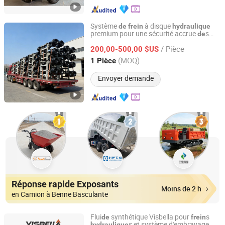
Système
à disque
de
frein
hydraulique
premium pour une sécurité accrue
s
de
Zhucheng Yihe Axles Co., Ltd
véhicules
/ Pièce
200,00-500,00 $US
Shandong, China
Depuis 2026
(MOQ)
1 Pièce
Envoyer demande
Réponse rapide Exposants
Moins de 2 h
en Camion à Benne Basculante
Flui
synthétique Visbella pour
s
de
frein
s et système d'embrayage
hydraulique