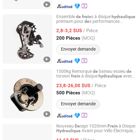
Ensemble
s à disque
de
frein
hydraulique
premium pour
s performances
de
Xingtai Tianjiu Bicycle Parts Co., Ltd
améliorées
/ Pièce
2,8-3,2 $US
Hebei, China
Depuis 2023
(MOQ)
200 Pièces
Envoyer demande
1500kg Remorque
bateau essieu
de
de
torsion
à disque
avec
frein
hydraulique
Ningbo Soaring Trailer Parts Co., Limited
étrier
/ Pièce
23,8-26,00 $US
Zhejiang, China
Depuis 2010
(MOQ)
500 Pièces
Envoyer demande
Nouveau
sign 1020mm
à Disque
De
Frein
Avant pour Vélo Électrique,
Hydraulique
Tianjin Bimotech Co., Ltd
Faible MOQ, Haute Qualité
/ Pièce