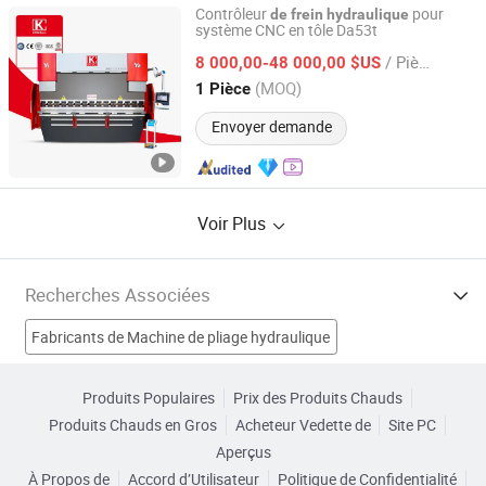
Contrôleur
pour
de
frein
hydraulique
système CNC en tôle Da53t
Nanjing Jinqiu CNC Machine Tool Co., Ltd.
/ Pièce
8 000,00-48 000,00 $US
Jiangsu, China
Depuis 2010
(MOQ)
1 Pièce
Envoyer demande
Voir Plus
Recherches Associées
Fabricants de Machine de pliage hydraulique
Fabricants de Machine de pliage CNC
Fabricants de plieuse
Produits Populaires
Prix des Produits Chauds
Produits Chauds en Gros
Acheteur Vedette de
Site PC
Fabricants de Frein hydraulique électrique
Aperçus
À Propos de
Accord d’Utilisateur
Politique de Confidentialité
machine plieuse hydraulique Usines