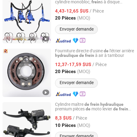
cylindre monobloc,
s à disque
frein
Good Seller Co., Ltd
s
hydraulique
/ Pièce
4,43-12,65 $US
Zhejiang, China
Depuis 2010
(MOQ)
20 Pièces
Envoyer demande
Fourniture directe d'usine
l'étrier arrière
de
à air à tambour
hydraulique
de
frein
Rizhao Renhe Auto Parts Technology Co., Ltd.
/ Pièce
12,37-17,59 $US
Shandong, China
Depuis 2023
(MOQ)
20 Pièces
Envoyer demande
Cylindre maître
de
frein
hydraulique
premium pièces
moto levier
de
de
frein
Guangzhou Tangze Motorcycle Parts Co., Ltd.
poignée
levier
hydraulique
de
de
frein
/ Pièce
8,3 $US
Guangdong, China
Depuis 2026
(MOQ)
10 Pièces
Envoyer demande