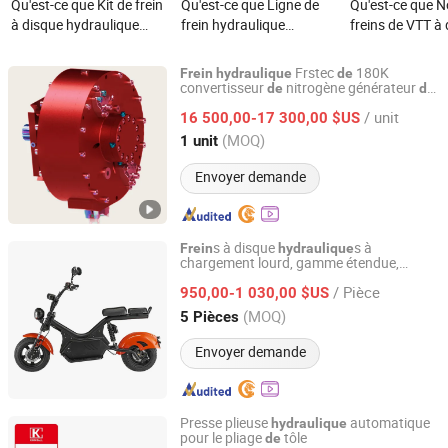
Qu'est-ce que Kit de frein
Qu'est-ce que Ligne de
Qu'est-ce que 
à disque hydraulique
frein hydraulique
freins de VTT à
avant monté sur le poste
DeeMaxx - Caoutchouc -
piston, cylindre
avec 800mm tuyau de
3/16" Flares inversés en
monobloc, frein
Frstec
180K
Frein
hydraulique
de
frein et 160mm rotor en
laiton mâles - 24" Long
hydrauliques
convertisseur
nitrogène générateur
de
de
Shandong Furuishi Technology & Equipment Co., Ltd.
chaleur dynamique 450HP
acier inoxydable
/ unit
16 500,00-17 300,00 $US
Shandong, China
Depuis 2026
(MOQ)
1 unit
Envoyer demande
s à disque
s à
Frein
hydraulique
chargement lourd, gamme étendue,
Zhejiang Luqi Intelligent Technology Co., Ltd.
intelligent, électrique, Citycoco pour les
/ Pièce
voyages en famille
950,00-1 030,00 $US
Zhejiang, China
Depuis 2020
(MOQ)
5 Pièces
Envoyer demande
Presse plieuse
automatique
hydraulique
pour le pliage
tôle
de
Nanjing Jinqiu CNC Machine Tool Co., Ltd.