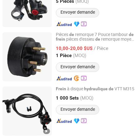
Guangdong, China
Depuis 2026
(MOQ)
5 Pièces
Envoyer demande
Pièces
remorque 7 Pouce tambour
de
de
pièces d'essieu
remorque moyeu
frein
de
Qingdao Tsingleader Industry Co., Ltd.
tambour et moyeu
de
frein
hydraulique
/ Pièce
s à tambour électriques
10,00-20,00 $US
frein
Shandong, China
Depuis 2022
(MOQ)
1 Pièce
Envoyer demande
à disque
VTT M315
Frein
hydraulique
de
Hebei Hongchi Bicycles Co., Ltd
(MOQ)
1 000 Sets
Hebei, China
Depuis 2014
Envoyer demande