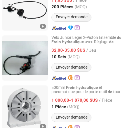
11,63 $US
Tianjin, China
Depuis 2025
(MOQ)
200 Pièces
Envoyer demande
Vélo Junior Léger 2-Piston Ensemble
de
avec Réglage
Frein
Hydraulique
de
Anhui Liteduro Technology Co., Ltd.
Portée
/ Jeu
32,00-35,00 $US
Anhui, China
Depuis 2019
(MOQ)
10 Sets
Envoyer demande
500mm
et
Frein
hydraulique
pneumatique pour le porte-outil
tour
de
Zhejiang Guanxinhong Intelligent Technology Co., Ltd.
CNC
/ Pièce
1 000,00-1 870,00 $US
Zhejiang, China
Depuis 2022
(MOQ)
1 Pièce
Envoyer demande