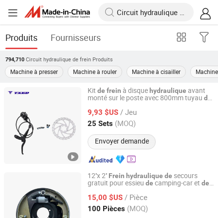
Produits
Fournisseurs
Circuit hydraulique de frein
Produits
794,710
Machine à presser
Machine à rouler
Machine à cisailler
Machine
Kit
à disque
avant
de
frein
hydraulique
monté sur le poste avec 800mm tuyau
de
XIANGJIN (TIANJIN) CYCLE CO.,LTD.
et 160mm rotor en acier inoxydable
frein
/ Jeu
9,93 $US
Tianjin, China
Depuis 2021
(MOQ)
25 Sets
Envoyer demande
12''x 2''
secours
Frein
hydraulique
de
gratuit pour essieu
camping-car et
de
de
Anhui Qingtai Auto Parts Co., Ltd
remorque
/ Pièce
15,00 $US
Anhui, China
Depuis 2025
(MOQ)
100 Pièces