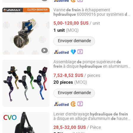
Vanne
à échappement
de
frein
60009016 pour systèmes
hydraulique
de
SHANDONG SEAWELL INDUSTRIAL ENGINEERING CO.,
grue
construction
frein
de
de
LTD.
/ unit
5,00-120,00 $US
(MOQ)
1 unit
Shandong, China
Depuis 2025
Envoyer demande
Assemblage
pompe supérieure
de
de
à disque
en aluminium
frein
hydraulique
Changzhou Showhum Precision Technology Co., Ltd.
CNC pièces
tuning pour moto
de
/ pieces
accessoire
pompe
et
7,52-8,52 $US
de
de
frein
d'embrayage
Jiangsu, China
Depuis 2022
(MOQ)
20 pieces
Envoyer demande
Levier d'embrayage
hydraulique
de
frein
à disque en alliage d'aluminium
haute
de
Guangzhou Tangze Motorcycle Parts Co., Ltd.
qualité Cvo
/ Pièce
28,5-32,00 $US