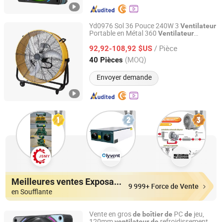
Yd0976 Sol 36 Pouce 240W 3
Ventilateur
Portable en Métal 360
Ventilateur
Xiamen Infinite Element Technology Co., Ltd.
bout Commercial Industriel avec Roues
De
/ Pièce
92,92-108,92 $US
Fujian, China
Depuis 2025
(MOQ)
40 Pièces
Envoyer demande
Meilleures ventes Exposants
9 999+ Force de Vente
en Soufflante
Vente en gros
PC
jeu,
de
boîtier
de
de
120mm
refroidissement
ventilateur
de