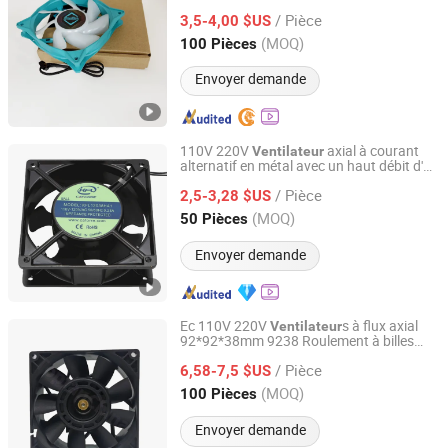
refroidissement
processeur Icegale
de
/ Pièce
120 mm teal
3,5-4,00 $US
Guangdong, China
Depuis 2012
(MOQ)
100 Pièces
Envoyer demande
110V 220V
axial à courant
Ventilateur
alternatif en métal avec un haut débit d'air
Shenzhen Caforre Technology Co., Ltd.
refroidissement
de
/ Pièce
2,5-3,28 $US
Guangdong, China
Depuis 2015
(MOQ)
50 Pièces
Envoyer demande
Ec 110V 220V
s à flux axial
Ventilateur
92*92*38mm 9238 Roulement à billes
Shenzhen Topfan Technology Development Co., Ltd.
Haut débit d'air Moteur sans balais AC à
/ Pièce
DC Ventilation Radiateur
6,58-7,5 $US
Ventilateur
de
refroidissement pour
d'ordinateur
boîtier
Guangdong, China
Depuis 2021
(MOQ)
100 Pièces
Envoyer demande