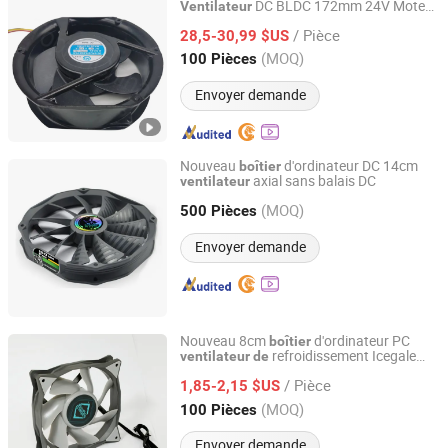
DC BLDC 172mm 24V Moteur
Ventilateur
Shenzhen Topfan Technology Development Co., Ltd.
s
Refroidissement
Ventilateur
de
/ Pièce
Industriels Système
Ventilation Radial
28,5-30,99 $US
de
Silencieux
Guangdong, China
Depuis 2021
(MOQ)
100 Pièces
Envoyer demande
Nouveau
d'ordinateur DC 14cm
boîtier
axial sans balais DC
ventilateur
Sunyon Industry Co., Ltd. Dong Guan China
(MOQ)
500 Pièces
Guangdong, China
Depuis 2012
Envoyer demande
Nouveau 8cm
d'ordinateur PC
boîtier
refroidissement Icegale
ventilateur
de
Sunyon Industry Co., Ltd. Dong Guan China
Xtra 80mm
/ Pièce
1,85-2,15 $US
Guangdong, China
Depuis 2012
(MOQ)
100 Pièces
Envoyer demande