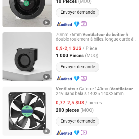
Zhejiang, China
Depuis 2025
(MOQ)
10 Pièces
Envoyer demande
70mm 75mm
à
Ventilateur
de
boîtier
double roulement à billes, longue durée
de
Dongguan Xingdong Electronics Co., Ltd.
vie,
soufflant DC
ventilateur
/ Pièce
0,9-2,1 $US
Guangdong, China
Depuis 2019
(MOQ)
1 000 Pièces
Envoyer demande
Caforre 140mm
Ventilateur
Ventilateur
24V Sans balais 14025 140X25mm
Shenzhen Caforre Technology Co., Ltd.
refroidissement pour
Ventilateur
de
/ pieces
d'ordinateur PC, refroidisseurs
0,77-2,5 $US
boîtier
de
CPU, radiateurs
Guangdong, China
Depuis 2015
(MOQ)
200 pieces
Envoyer demande