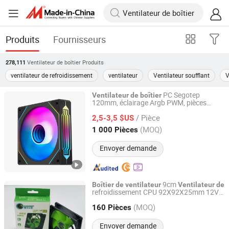
Produits
Fournisseurs
Ventilateur de boîtier
Produits
278,111
ventilateur de refroidissement
ventilateur
Ventilateur soufflant
V
PC Segotep
Ventilateur
de
boîtier
120mm, éclairage Argb PWM, pièces
Segotep Electronic Technology Co., Ltd.
d'ordinateur
haute qualité
de
/ Pièce
2,5-3,5 $US
Guangdong, China
Depuis 2020
(MOQ)
1 000 Pièces
Envoyer demande
9cm
Boîtier
de
ventilateur
Ventilateur
de
refroidissement CPU 92X92X25mm 12V
Sunyon Industry Co., Ltd. Dong Guan China
axial DC
Ventilateur
(MOQ)
160 Pièces
Guangdong, China
Depuis 2012
Envoyer demande