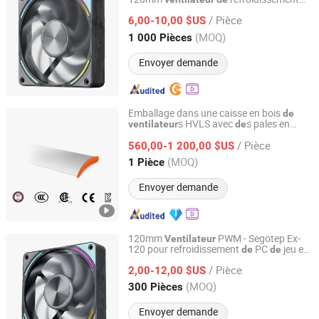
Segotep Electronic Technology Co., Ltd.
Argb PWM
/ Pièce
6,00-10,00 $US
Guangdong, China
Depuis 2020
(MOQ)
1 000 Pièces
Envoyer demande
Emballage dans une caisse en bois
de
s HVLS avec
s pales en
ventilateur
de
Fujian Mindong IMP. & EXP. Co., Ltd.
alliage d'aluminium
/ Pièce
560,00-1 200,00 $US
Fujian, China
Depuis 2009
(MOQ)
1 Pièce
Envoyer demande
120mm
PWM - Segotep Ex-
Ventilateur
120 pour refroidissement
PC
jeu et
de
de
Segotep Electronic Technology Co., Ltd.
station
travail
de
de
/ Pièce
2,00-12,00 $US
Guangdong, China
Depuis 2020
(MOQ)
300 Pièces
Envoyer demande