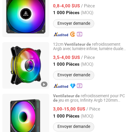
Argb PWM
/ Pièce
0,8-4,00 $US
Guangdong, China
Depuis 2020
(MOQ)
1 000 Pièces
Envoyer demande
12cm
refroidissement
Ventilateur
de
Argb avec lumière infinie, lumière duale
Guangdong Sohoo Technology Co., Ltd.
extérieure et intérieure pour
jeu
boîtier
de
/ Pièce
et constructeur
système PC
3,5-4,00 $US
de
Guangdong, China
Depuis 2008
(MOQ)
1 000 Pièces
Envoyer demande
refroidissement pour PC
Ventilateur
de
jeu en gros, Infinity Argb 120mm
de
Segotep Electronic Technology Co., Ltd.
,
Ventilateur
de
boîtier
/ Pièce
3,00-15,00 $US
Guangdong, China
Depuis 2020
(MOQ)
1 000 Pièces
Envoyer demande