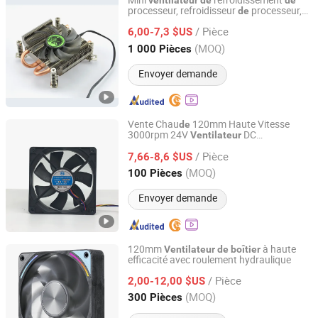
Mini
refroidissement
ventilateur
de
de
processeur, refroidisseur
processeur,
de
Sunyon Industry Co., Ltd. Dong Guan China
refroidisseurs d'ordinateur
/ Pièce
6,00-7,3 $US
Guangdong, China
Depuis 2012
(MOQ)
1 000 Pièces
Envoyer demande
Vente Chau
120mm Haute Vitesse
de
3000rpm 24V
DC
Ventilateur
Shenzhen Topfan Technology Development Co., Ltd.
120X120X25mm Roulement à Billes DC
/ Pièce
Industriel 12V 24V Ventilation Silencieuse
7,66-8,6 $US
pour
d'Ordinateur Refroidissement
Boîtier
Guangdong, China
Depuis 2021
(MOQ)
100 Pièces
Moteur Axial Exhuafan
Envoyer demande
120mm
à haute
Ventilateur
de
boîtier
efficacité avec roulement hydraulique
Segotep Electronic Technology Co., Ltd.
/ Pièce
2,00-12,00 $US
Guangdong, China
Depuis 2020
(MOQ)
300 Pièces