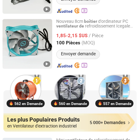
Nouveau 8cm
d'ordinateur PC
boîtier
refroidissement Icegale
ventilateur
de
Sunyon Industry Co., Ltd. Dong Guan China
Xtra 80mm teal
/ Pièce
1,85-2,15 $US
Guangdong, China
Depuis 2012
(MOQ)
100 Pièces
Envoyer demande
562 en Demande
560 en Demande
557 en Demande
Les plus Populaires Produits
5 000+ Demandes
en Ventilateur d'extraction industriel