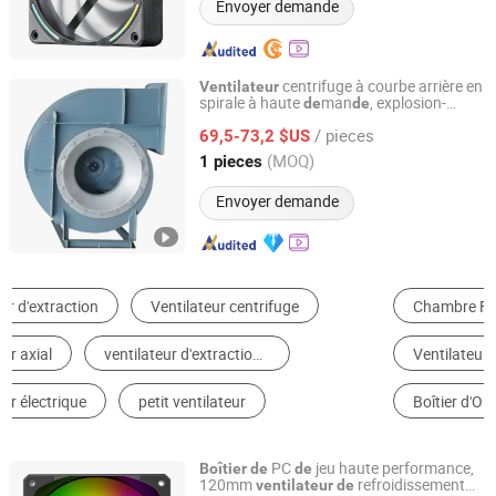
Envoyer demande
centrifuge à courbe arrière en
Ventilateur
spirale à haute
man
, explosion-
de
de
Shenhai Explosion Proof Technology Co., Ltd.
proof, avec gui
en alliage d'aluminium
de
/ pieces
certifié
69,5-73,2 $US
Zhejiang, China
Depuis 2024
(MOQ)
1 pieces
Envoyer demande
Chambre Froide
Soufflante
Diesel Alternateur
Ventilateur
Climatiseur Industriel
Boîtier d'Ordinateur
PC
jeu haute performance,
Boîtier
de
de
120mm
refroidissement
ventilateur
de
Segotep Electronic Technology Co., Ltd.