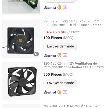
Original 120X120X38mm
Ventilateur
Refroidissement en Plastique &
Boîtier
Shenzhen Topfan Technology Development Co., Ltd.
Ultra Mince
Silencieux à
Ventilateur
/ Pièce
Courant Continu 120mm Extracteur
5,45-7,28 $US
Radial 24
s d'Exhaustion Volt
Ventilateur
Guangdong, China
Depuis 2021
(MOQ)
100 Pièces
Envoyer demande
120*120*25mm 12V
Ventilateur
de
refroidissement
CPU DC 12cm
de
boîtier
Sunyon Industry Co., Ltd. Dong Guan China
axial DC
Ventilateur
(MOQ)
500 Pièces
Guangdong, China
Depuis 2012
Envoyer demande
Nouveau Cas E-B-M Passé 6424r-343