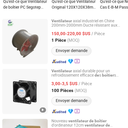
Qu'est-ce que Ventilateur
Qu'est-ce que Ventilateur
Qu'est-ce que 
de boîtier PC Segotep
Original 120X120X38mm
Cas E-B-M Pass
120mm, éclairage Argb
Refroidissement en
343 Ventilateu
PWM, pièces d'ordinateur
Plastique & Boîtier Ultra
172mm 24V Mo
axial industriel en Chine
Ventilateur
de haute qualité
Mince Ventilateur
Ventilateurs de
200mm-2000mm Ducte résistant aux
Dezhou Zhengyun Air Conditioning Equipment Co., Ltd.
explosions
en acier Acier
Boîtier
Silencieux à Courant
Refroidissemen
/ Pièce
inoxydable Lames efficaces Électrique
150,00-220,00 $US
Continu 120mm
Industriels Sys
OEM ODM
Shandong, China
Depuis 2025
(MOQ)
1 Pièce
Extracteur Radial 24
Ventilation Radi
Ventilateurs d'Exhaustion
Silencieux
Envoyer demande
Volt
axial durable pour un
Ventilateur
refroidissement efficace
s
s
de
boîtier
Dongguan Xingdong Electronics Co., Ltd.
d'ordinateur
/ Pièce
3,00-3,5 $US
Guangdong, China
Depuis 2019
(MOQ)
100 Pièces
Envoyer demande
Nouveau
ventilateur
de
boîtier
d'ordinateur 12cm
ventilateur
de
Sunyon Industry Co., Ltd. Dong Guan China