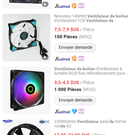
Nouveau 140mm
Ventilateur
de
boîtier
d'ordinateur 12V
Ventilateur
de
Sunyon Industry Co., Ltd. Dong Guan China
refroidissement CPU Argb
/ Pièce
7,5-7,9 $US
Guangdong, China
Depuis 2012
(MOQ)
100 Pièces
Envoyer demande
d'ordinateur à
Ventilateur
de
boîtier
lumière RGB fixe, refroidissement pour
Guangdong Sohoo Technology Co., Ltd.
système, 12cm
/ Pièce
3,5-4,5 $US
Guangdong, China
Depuis 2008
(MOQ)
1 000 Pièces
Envoyer demande
220X60mm
axial
forme
Ventilateur
de
ron
AC
de
Tingxiang Electric (Shanghai) Co., Ltd.
/ Pièce