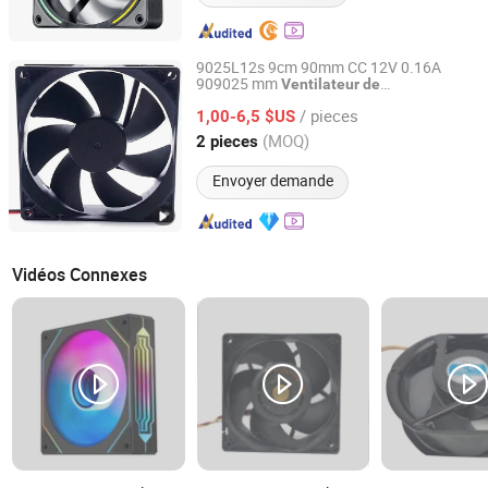
9025L12s 9cm 90mm CC 12V 0.16A
909025 mm
Ventilateur
de
Hangzhou Beron Motor Co., Ltd.
refroidissement axial pour
boîtier
/ pieces
d'ordinateur
1,00-6,5 $US
Zhejiang, China
Depuis 2025
(MOQ)
2 pieces
Envoyer demande
Vidéos Connexes