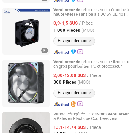
refroidissement étanche à
Ventilateur
de
haute vitesse sans balais DC 5V UL 4015
Shenzhen Hongfei Electrical Technology Co., Ltd
12V 5V 24V pour
bureau
boîtier
de
/ Pièce
0,9-1,5 $US
Guangdong, China
Depuis 2025
(MOQ)
1 000 Pièces
Envoyer demande
refroidissement silencieux
Ventilateur
de
en gros pour
PC et processeur
boîtier
Segotep Electronic Technology Co., Ltd.
/ Pièce
2,00-12,00 $US
Guangdong, China
Depuis 2020
(MOQ)
300 Pièces
Envoyer demande
Vitrine Réfrigérée 133*49mm
Ventilateur
à Pales en Plastique Courbées vers
Hangzhou Beron Motor Co., Ltd.
l'Arrière pour
/ Pièce
13,1-14,74 $US