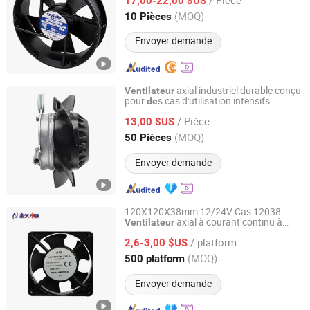
17,00-22,00 $US
Shanghai, China
Depuis 2019
(MOQ)
10 Pièces
Envoyer demande
axial industriel durable conçu
Ventilateur
pour
s cas d'utilisation intensifs
de
Suzhou Jimee Motor Co., Ltd.
/ Pièce
13,00 $US
Jiangsu, China
Depuis 2021
(MOQ)
50 Pièces
Envoyer demande
120X120X38mm 12/24V Cas 12038
axial à courant continu à
Ventilateur
Hangzhou Jinjiu Electric Appliance Co., Ltd.
rotor externe
/ platform
2,6-3,00 $US
Zhejiang, China
Depuis 2020
(MOQ)
500 platform
Envoyer demande