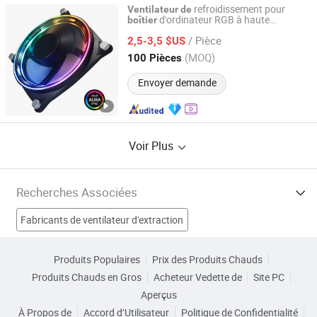
refroidissement pour
Ventilateur
de
d'ordinateur RGB à haute
boîtier
Guangdong Sohoo Technology Co., Ltd.
efficacité et faible bruit Gamemax
/ Pièce
Performance Airflow
2,5-3,5 $US
Guangdong, China
Depuis 2008
(MOQ)
100 Pièces
Envoyer demande
Voir Plus
Recherches Associées
Fabricants de ventilateur d'extraction
Fabricants de Ventilateur centrifuge
Produits Populaires
Prix des Produits Chauds
Produits Chauds en Gros
Acheteur Vedette de
Site PC
Fabricants de Ventilateur axial
Aperçus
À Propos de
Accord d’Utilisateur
Politique de Confidentialité
Fabricants de ventilateur d'extraction industriel