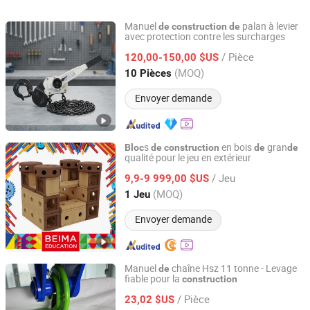
conception étanche pour
précision de burr 6061
moteur diesel c
machines de
7075 bloc de vanne
3944911 Assem
Manuel
palan à levier
de
construction
de
construction et
hydraulique pour
complet de mot
avec protection contre les surcharges
Zhejiang Wuyi Machinery Co., Ltd.
équipements
élévateurs de
pour camion, bu
/ Pièce
120,00-150,00 $US
hydrauliques marins
construction
machines de
Zhejiang, China
Depuis 2014
(MOQ)
10 Pièces
construction
Envoyer demande
s
en bois
gran
Bloc
de
construction
de
de
qualité pour le jeu en extérieur
Zhejiang Beima Education & Technology Co., Ltd.
/ Jeu
9,9-9 999,00 $US
Zhejiang, China
Depuis 2007
(MOQ)
1 Jeu
Envoyer demande
Manuel
chaîne Hsz 11 tonne - Levage
de
fiable pour la
construction
Hebei Jingong Machinery Co., Ltd.
/ Pièce
23,02 $US