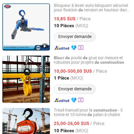
Bloqueur à levier auto-bloquant sécurisé
pour fixation
tension en hauteur dans
de
Qingdao Haito Rigging Hardware Co., Ltd.
la
construction
/ Pièce
10,85 $US
Shandong, China
Depuis 2009
(MOQ)
10 Pièces
Envoyer demande
s
poulie
grue sur mesure et
Bloc
de
de
robustes pour projets
de
construction
Henan Dingqi Intelligent Technology Co., Ltd.
/ Pièce
10,00-500,00 $US
Henan, China
Depuis 2025
(MOQ)
1 Pièce
Envoyer demande
Treuil manuel pour la
- 5
construction
tonne et 10 tonne
palan à chaîne
de
Hebei Hanming Hoisting Machinery Manufacture Co., Ltd
/ Pièce
25,00-26,00 $US
Hebei, China
Depuis 2025
(MOQ)
10 Pièces