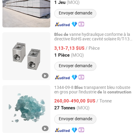
Shandong, China
Depuis 2014
(MOQ)
1 Jeu
Envoyer demande
vanne hydraulique conforme à la
Bloc
de
directive RoHS avec cavité solaire R/T-13A
Dongguan Zhongwei Metal Products Co., Ltd.
G 3/8 ports pour machines
de
/ Pièce
3,13-7,13 $US
construction
Guangdong, China
Depuis 2024
(MOQ)
1 Pièce
Envoyer demande
1344-09-8
transparent bleu robuste
Bloc
en gros pour l'industrie
la
de
construction
Linyi City Xidi Auxiliary Co., Ltd.
/ Tonne
260,00-490,00 $US
Shandong, China
Depuis 2026
(MOQ)
27 Tonnes
Envoyer demande