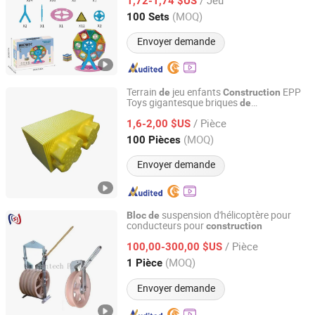
1,72-1,74 $US
Henan, China
Depuis 2024
(MOQ)
100 Sets
Envoyer demande
Terrain
jeu enfants
EPP
de
Construction
Toys gigantesque briques
de
Yixing Baiyun Foam Packing Co., Ltd.
courbées
nts basses
construction
De
/ Pièce
1,6-2,00 $US
Jiangsu, China
Depuis 2024
(MOQ)
100 Pièces
Envoyer demande
suspension d'hélicoptère pour
Bloc
de
conducteurs pour
construction
Ningbo Suntech Power Machinery Tools Co., Ltd.
/ Pièce
100,00-300,00 $US
Zhejiang, China
Depuis 2026
(MOQ)
1 Pièce
Envoyer demande