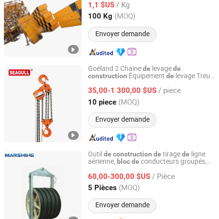
/ Kg
1,1 $US
Anhui, China
Depuis 2025
(MOQ)
100 Kg
Envoyer demande
Goéland 2 Chaine
levage
de
de
Équipement
levage Treuil
construction
de
Changshu Seagull Crane&Hoist Machinery Co., Ltd.
Treuil à chaîne manuel
de
construction
/ piece
35,00-1 300,00 $US
Jiangsu, China
Depuis 2025
(MOQ)
10 piece
Envoyer demande
Outil
tirage
ligne
de
construction
de
de
aérienne,
conducteurs groupés,
bloc
de
Ningbo Marshine Power Technology Co., Ltd.
poulie
traction
câble
de
de
/ Pièce
60,00-300,00 $US
Zhejiang, China
Depuis 2022
(MOQ)
5 Pièces
Envoyer demande