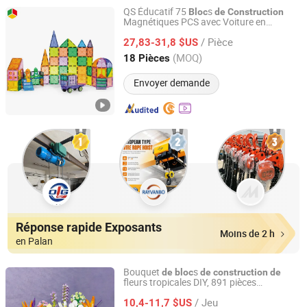
QS Éducatif 75
s
Bloc
de
Construction
Magnétiques PCS avec Voiture en
Shantou Qunsheng Toys Co., Ltd
Plastique à Roue Libre
/ Pièce
27,83-31,8 $US
Guangdong, China
Depuis 2022
(MOQ)
18 Pièces
Envoyer demande
Réponse rapide Exposants
Moins de 2 h
en Palan
Bouquet
s
de
bloc
de
construction
de
fleurs tropicales DIY, 891 pièces
Shantou Yuanheng Intelligent Technology Co., Ltd
arrangement floral artificiel éternel pour
/ Jeu
collection
10,4-11,7 $US