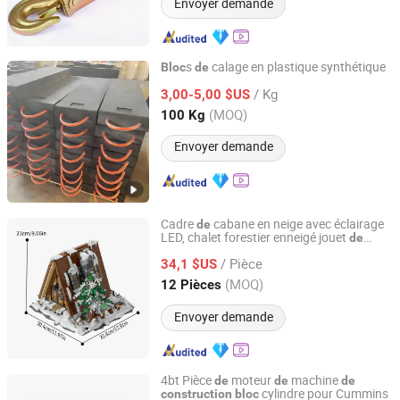
Envoyer demande
s
calage en plastique synthétique
Bloc
de
Shandong Longforce Engineering Material Co., Ltd.
/ Kg
3,00-5,00 $US
(MOQ)
100 Kg
Shandong, China
Depuis 2024
Envoyer demande
Cadre
cabane en neige avec éclairage
de
LED, chalet forestier enneigé jouet
de
Shantou Chenghai Jiuyi Toy Factory
, scène intérieure détaillée
construction
/ Pièce
avec cheminée et horloge, ensemble
34,1 $US
de
décoratif
Noël
construction
de
Guangdong, China
Depuis 2024
(MOQ)
12 Pièces
Envoyer demande
4bt Pièce
moteur
machine
de
de
de
cylindre pour Cummins
construction
bloc
Sichuan Hongjun Science and Technology Co., Ltd.