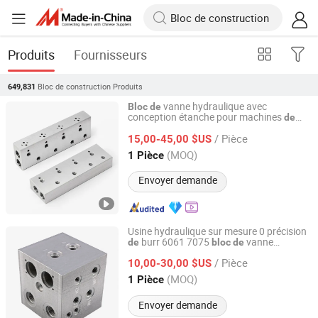
Produits
Fournisseurs
Bloc de construction
Produits
649,831
vanne hydraulique avec
Bloc
de
conception étanche pour machines
de
Dongguan Zhongwei Metal Products Co., Ltd.
et équipements
construction
/ Pièce
hydrauliques marins
15,00-45,00 $US
Guangdong, China
Depuis 2024
(MOQ)
1 Pièce
Envoyer demande
Usine hydraulique sur mesure 0 précision
burr 6061 7075
vanne
de
bloc
de
Dongguan Zhongwei Metal Products Co., Ltd.
hydraulique pour élévateurs
de
/ Pièce
10,00-30,00 $US
construction
Guangdong, China
Depuis 2024
(MOQ)
1 Pièce
Envoyer demande