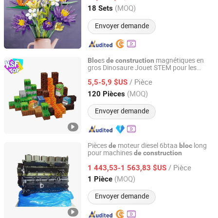
Guangdong, China
Depuis 2025
(MOQ)
18 Sets
Envoyer demande
s
magnétiques en
Bloc
de
construction
gros Dinosaure Jouet STEM pour les
Shantou Ding Rich Power Trading Firm
préscolaires 3D Ensemble
de
/ Pièce
Pixel Cube Prix
gros
5,5-5,9 $US
construction
de
Fournisseur
Guangdong, China
Depuis 2025
(MOQ)
120 Pièces
Envoyer demande
Pièces
moteur diesel 6btaa
long
de
bloc
pour machines
de
construction
Wuhan Jinlan Engine Co., Ltd.
/ Pièce
1 443,53-1 563,83 $US
Hubei, China
Depuis 2017
(MOQ)
1 Pièce
Envoyer demande