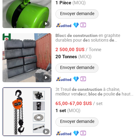
Hebei, China
Depuis 2011
(MOQ)
1 Pièce
Envoyer demande
s
en graphite
Bloc
de
construction
durables pour
s solutions
de
de
SHANDONG HENGQIAO ENERGY INDUSTRIAL CO., LTD
supérieures
construction
/ Tonne
2 500,00 $US
Shandong, China
Depuis 2019
(MOQ)
20 Tonnes
Envoyer demande
3t Treuil
à chaîne,
de
construction
meilleur ven
ur,
poulie
haute
de
bloc
de
de
Hebei Xiongshi Hoisting Machinery Manufacturing Co.,
qualité
Ltd.
/ set
65,00-67,00 $US
(MOQ)
1 set
Hebei, China
Depuis 2023
Envoyer demande