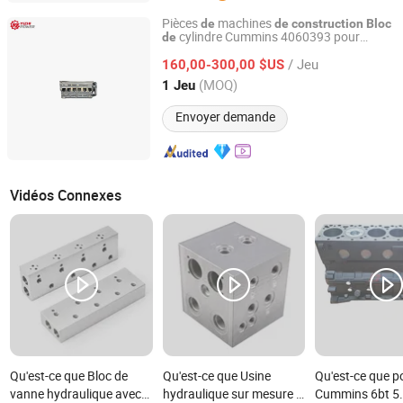
Pièces
machines
de
de
construction
Bloc
cylindre Cummins 4060393 pour
de
Hubei Yizhi Power Technology Co., Ltd.
Nt855 moteur diesel
/ Jeu
160,00-300,00 $US
Hubei, China
Depuis 2026
(MOQ)
1 Jeu
Envoyer demande
Vidéos Connexes
Qu'est-ce que Bloc de
Qu'est-ce que Usine
Qu'est-ce que p
vanne hydraulique avec
hydraulique sur mesure 0
Cummins 6bt 5.