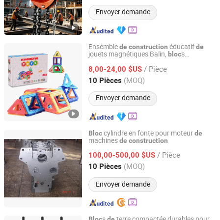
Envoyer demande
Ensemble
éducatif
de
construction
de
jouets magnétiques Balin,
s
bloc
Xiamen Balin New Materials Co., Ltd.
magnétiques soli
s, pièces
tuiles
de
de
/ Pièce
magnétiques,
s
pour
8,00-24,00 $US
bloc
de
construction
enfants
Fujian, China
Depuis 2025
(MOQ)
10 Pièces
Envoyer demande
cylindre en fonte pour moteur
Bloc
de
machines
de
construction
GUIZHOU MEC INC
/ Pièce
100,00-500,00 $US
Guizhou, China
Depuis 2019
(MOQ)
10 Pièces
Envoyer demande
s
terre compactée durables pour
Bloc
de