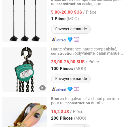
une
écologique
construction
Zhejiang Luode Intelligent Technology Co., Ltd
/ Pièce
5,00-20,00 $US
Zhejiang, China
Depuis 2025
(MOQ)
1 Pièce
Envoyer demande
Haute résistance, haute compatibilité,
polyvalente, palan manuel à
construction
Baoding Aogong Import and Export Trading Co., Ltd.
chaîne haute résistance pour l'installation
/ Pièce
structures en acier
23,00-26,00 $US
de
Hebei, China
Depuis 2026
(MOQ)
100 Pièces
Envoyer demande
en fer galvanisé à chaud premium
Bloc
pour une
durable
construction
Ningbo Grandlifting Co., Ltd.
/ Pièce
15,2 $US
Zhejiang, China
Depuis 2015
(MOQ)
200 Pièces