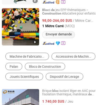
s
jeu EPP thématiques –
Bloc
de
éducative pour enfants
Construction
Foshan Tianyi Amusement Equipment Co., Ltd
/ Mètre Carré
98,00-266,00 $US
Guangdong, China
Depuis 2025
(MOQ)
1 Mètre Carré
Envoyer demande
Machine de Fabrication de Brique
Accessoires de Machinerie de Construction & d'Ingénierie
Palan
Blocs de Construction
Jouets Scientifiques
Dispositif de Levage
Brique
isolant léger en AAC pour
bloc
l'isolation thermique, matériaux
de
Shandong Sunite Machinery Co., Ltd.
pour toiture
construction
/ Jeu
1 740,00 $US