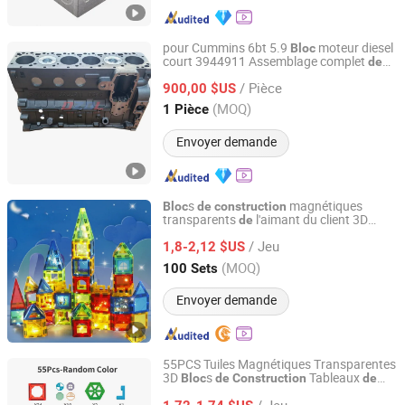
pour Cummins 6bt 5.9
moteur diesel
Bloc
court 3944911 Assemblage complet
de
Hubei Donzhen Industry and Trading Co., Ltd
moteur court pour camion, bus, machines
/ Pièce
900,00 $US
de
construction
Hubei, China
Depuis 2026
(MOQ)
1 Pièce
Envoyer demande
s
magnétiques
Bloc
de
construction
transparents
l'aimant du client 3D
de
Luoyang Haoyuan Imp & Exp Co., Ltd
tableaux
jeu
de
/ Jeu
1,8-2,12 $US
Henan, China
Depuis 2024
(MOQ)
100 Sets
Envoyer demande
55PCS Tuiles Magnétiques Transparentes
3D
s
Tableaux
Bloc
de
Construction
de
Luoyang Haoyuan Imp & Exp Co., Ltd
Jeu
/ Jeu