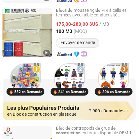
s
mousse rigi
PIR à cellules
Bloc
de
de
fermées avec faible conductivité
Jiangsu Luyuan New Material Co., Ltd.
thermique pour l'isolation
de
construction
/ M3
175,00-280,00 $US
Jiangsu, China
Depuis 2026
(MOQ)
100 M3
Envoyer demande
552 en Demande
341 en Demande
306 en Demande
Les plus Populaires Produits
3 900+ Demandes
en Bloc de construction en plastique
contrepoids
grue
Bloc
de
de
de
en fonte disponible OEM 10t
construction
Xuancheng Oudai Metal Products Co., Ltd.
- 40t