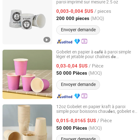
paroi imprimé sur mesure 2.5 oz
Anhui Kerui Import and Export Trading Co., Ltd.
/ pieces
0,003-0,004 $US
Anhui, China
Depuis 2024
(MOQ)
200 000 pieces
Envoyer demande
Gobelet en papier à
à paroi simple
café
léger et jetable pour chaînes
de
Anhui Blum Paper & Plastic Co., Ltd.
restauration rapi
de
/ Pièce
0,03-0,04 $US
Anhui, China
Depuis 2025
(MOQ)
50 000 Pièces
Envoyer demande
12oz Gobelet en papier kraft à paroi
simple pour boissons chau
s, gobelet en
de
Changzhou Bio Hotel Supplies Co., Ltd.
papier jetable pour
café
/ Pièce
0,015-0,0165 $US
Jiangsu, China
Depuis 2021
(MOQ)
50 000 Pièces
Envoyer demande