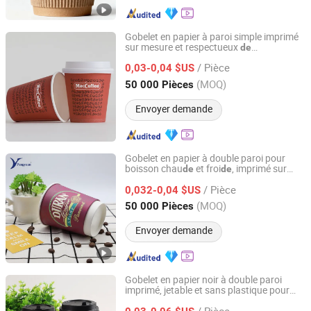
Gobelet en papier à paroi simple imprimé
sur mesure et respectueux
de
Anhui Blum Paper & Plastic Co., Ltd.
l'environnement
/ Pièce
0,03-0,04 $US
Anhui, China
Depuis 2025
(MOQ)
50 000 Pièces
Envoyer demande
Gobelet en papier à double paroi pour
boisson chau
et froi
, imprimé sur
de
de
Hangzhou Renmin Eco-Tech Co., Ltd.
mesure, sans PFAS, jetable 4oz 6oz 8oz
/ Pièce
10oz 12oz 14oz 16oz pour
0,032-0,04 $US
café
Zhejiang, China
Depuis 2016
(MOQ)
50 000 Pièces
Envoyer demande
Gobelet en papier noir à double paroi
imprimé, jetable et sans plastique pour
Anhui Jiushun Photoelectric Technology Co., Ltd.
boissons chau
s
de
/ Pièce