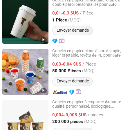
Gobelet en papier alimentaire jetable à
double paroi personnalisé pour
,
café
Wuxi Maiduo Technology Co., Ltd.
en plastique pour thé
tasse
/ Pièce
0,01-0,3 $US
Jiangsu, China
Depuis 2025
(MOQ)
1 Pièce
Envoyer demande
Gobelet en papier blanc à paroi simple,
léger et jetable, revêtu
PE pour
de
café
Anhui Blum Paper & Plastic Co., Ltd.
/ Pièce
0,03-0,04 $US
Anhui, China
Depuis 2025
(MOQ)
50 000 Pièces
Envoyer demande
Gobelet en papier à emporter
haute
de
qualité, personnalisé, écologique,
Anhui Kerui Import and Export Trading Co., Ltd.
biodégradable et jetable pour le
café
/ pieces
chaud 4oz
0,004-0,005 $US
Anhui, China
Depuis 2024
(MOQ)
200 000 pieces