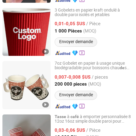
3 Gobelets en papier kraft ondulé à
double paroi isolés et jetables
Fengyi Packaging Technology (Shanghai) Co., Ltd.
/ Pièce
0,01-0,05 $US
Shanghai, China
Depuis 2025
(MOQ)
1 000 Pièces
Envoyer demande
7oz Gobelet en papier à usage unique
biodégradable pour boissons chau
s
de
Anhui Kerui Import and Export Trading Co., Ltd.
avec poignée
/ pieces
0,007-0,008 $US
Anhui, China
Depuis 2024
(MOQ)
200 000 pieces
Envoyer demande
à
à emporter personnalisée 8
Tasse
café
12oz 16oz simple double paroi pour
Anhui Jiushun Photoelectric Technology Co., Ltd.
boisson chau
de
/ Pièce
0,03-0,06 $US