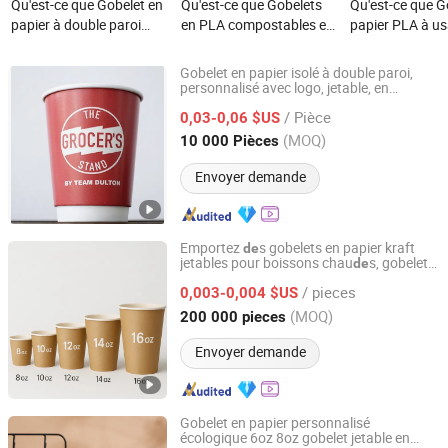
Qu'est-ce que Gobelet en
Qu'est-ce que Gobelets
Qu'est-ce que G
papier à double paroi
en PLA compostables et
papier PLA à u
pour boissons chaudes
biodégradables avec logo
unique FSC 4oz
et froides, imprimé en
personnalisé, couleur
7oz 8oz pour b
Gobelet en papier isolé à double paroi,
gros, ODM, OEM, jetable,
noire, rouge, sans BPA,
chaudes à paroi
personnalisé avec logo, jetable, en
Anhui Jiushun Photoelectric Technology Co., Ltd.
plastique dégradable, écologique, motif
personnalisé, sans PFAS
transparents avec
/ Pièce
ssin animé
0,03-0,06 $US
de
de
8oz 10oz 12oz 16oz
couvercle 200ml 500ml 8
Anhui, China
Depuis 2022
(MOQ)
10 000 Pièces
22oz 24oz 26oz en PLA
10 12 Oz
et PE à vendre
Envoyer demande
Emportez
s gobelets en papier kraft
de
jetables pour boissons chau
s, gobelets
de
Anhui Kerui Import and Export Trading Co., Ltd.
en papier jetables pour
café
/ pieces
0,003-0,004 $US
Anhui, China
Depuis 2024
(MOQ)
200 000 pieces
Envoyer demande
Gobelet en papier personnalisé
écologique 6oz 8oz gobelet jetable en
Wuxi Maiduo Technology Co., Ltd.