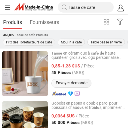
Produits
Fournisseurs
Tasse de café
Produits
363,099
Prix des Torréfacteurs de Café
Moulin à café
Table basse en verre
en céramique à
haute
Tasse
café
de
qualité en gros avec logo personnalisé
Modern Stationery & Giftware Ltd.
Mo
rnqiu 320ml/11oz par sublimation
de
/ Pièce
0,85-1,28 $US
Guangdong, China
Depuis 2026
(MOQ)
48 Pièces
Envoyer demande
Gobelet en papier à double paroi pour
boissons chau
s et froi
s, imprimé en
de
de
Hangzhou Renmin Eco-Tech Co., Ltd.
gros, ODM, OEM, jetable, personnalisé,
/ Pièce
sans PFAS 8oz 10oz 12oz 16oz 22oz
0,0364 $US
24oz 26oz en PLA et PE à vendre
Zhejiang, China
Depuis 2016
(MOQ)
50 000 Pièces