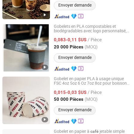
Envoyer demande
Gobelets en PLA compostables et
biodégradables avec logo personnalisé,
Shanghai EGS Industry Co., Ltd.
couleur noire, rouge, sans BPA,
/ Pièce
transparents avec couvercle 200ml 500ml
0,083-0,11 $US
8 10 12 Oz
Shanghai, China
Depuis 2023
(MOQ)
20 000 Pièces
Envoyer demande
Gobelet en papier PLA à usage unique
FSC 4oz 5oz 6 Oz 7oz 8oz pour boissons
Hangzhou Renmin Eco-Tech Co., Ltd.
chau
s à paroi simple
de
/ Pièce
0,015-0,03 $US
Zhejiang, China
Depuis 2016
(MOQ)
50 000 Pièces
Envoyer demande
Gobelet en papier à
jetable simple
café