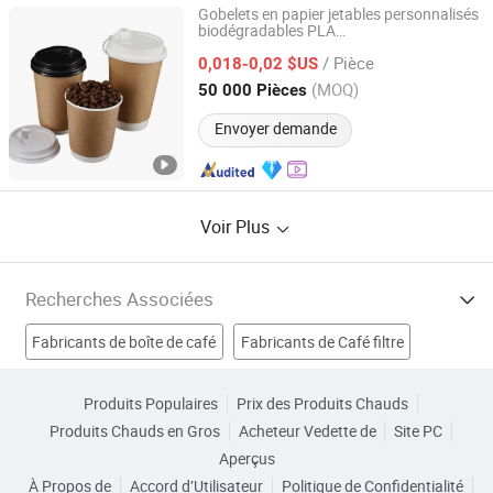
Gobelets en papier jetables personnalisés
biodégradables PLA
Changzhou Bio Hotel Supplies Co., Ltd.
8oz/12oz/16oz/20oz/24oz pour boisson
/ Pièce
chau
,
chaud, boisson chau
0,018-0,02 $US
de
café
de
avec couvercle
Jiangsu, China
Depuis 2021
(MOQ)
50 000 Pièces
Envoyer demande
Voir Plus
Recherches Associées
Fabricants de boîte de café
Fabricants de Café filtre
Fabricants de Bébé Tasse
Produits Populaires
Prix des Produits Chauds
Produits Chauds en Gros
Acheteur Vedette de
Site PC
Fabricants de ensembles de tasses à café
Aperçus
À Propos de
Accord d’Utilisateur
Politique de Confidentialité
tasse de thé ou de café Usines