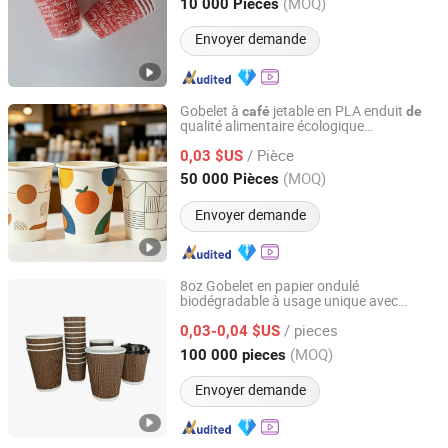
Anhui, China
Depuis 2022
(MOQ)
10 000 Pièces
Envoyer demande
Gobelet à
jetable en PLA enduit
café
de
qualité alimentaire écologique
Hangzhou Renmin Eco-Tech Co., Ltd.
personnalisé avec logo imprimé simple
/ Pièce
paroi 8oz/10oz/12oz/16oz/22oz pour
0,03 $US
boissons froi
s
de
Zhejiang, China
Depuis 2016
(MOQ)
50 000 Pièces
Envoyer demande
8oz Gobelet en papier ondulé
biodégradable à usage unique avec
Anhui Kerui Import and Export Trading Co., Ltd.
couvercle
/ pieces
0,03-0,04 $US
Anhui, China
Depuis 2024
(MOQ)
100 000 pieces
Envoyer demande