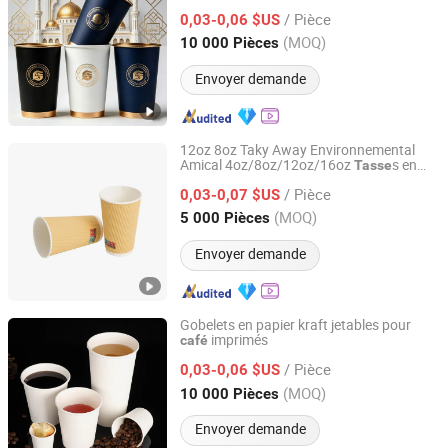
double paroi résistante à la chaleur
/ Pièce
0,03-0,06 $US
Anhui, China
Depuis 2022
(MOQ)
10 000 Pièces
Envoyer demande
12oz 8oz Taky Away Environnemental
Amical 4oz/8oz/12oz/16oz
s en
Tasse
Anhui Jiushun Photoelectric Technology Co., Ltd.
Papier Isolées à Paroi Ondulée Jetables
/ Pièce
Personnalisées pour
et Thé avec
0,03-0,07 $US
Café
Couvercle
Anhui, China
Depuis 2022
(MOQ)
5 000 Pièces
Envoyer demande
Gobelets en papier kraft jetables pour
imprimés
café
Anhui Jiushun Photoelectric Technology Co., Ltd.
/ Pièce
0,03-0,06 $US
Anhui, China
Depuis 2022
(MOQ)
10 000 Pièces
Envoyer demande