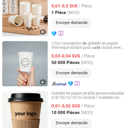
papier à double paroi pour
glacé
café
/ Pièce
gobelet à thé
0,01-0,3 $US
Jiangsu, China
Depuis 2025
(MOQ)
1 Pièce
Envoyer demande
12oz Conception
gobelet en papier
de
thermique isolant pour
chaud avec
café
Anhui Blum Paper & Plastic Co., Ltd.
bord anti-coupure
/ Pièce
0,03-0,04 $US
Anhui, China
Depuis 2025
(MOQ)
50 000 Pièces
Envoyer demande
Gobelet en papier jetable personnalisable
6/8/10/12/16 Oz ondulé / Gobelets en
Fengyi Packaging Technology (Shanghai) Co., Ltd.
papier simples et doubles pour
café
/ Pièce
0,01-0,02 $US
Shanghai, China
Depuis 2025
(MOQ)
10 000 Pièces
Envoyer demande