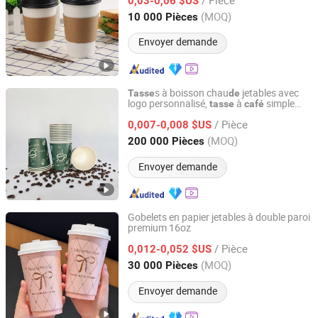
0,03-0,06 $US
Anhui, China
Depuis 2022
(MOQ)
10 000 Pièces
Envoyer demande
s à boisson chau
jetables avec
Tasse
de
logo personnalisé,
à
simple
tasse
café
Anhui Kerui Import and Export Trading Co., Ltd.
paroi / double paroi / paroi ondulée
/ Pièce
0,007-0,008 $US
Anhui, China
Depuis 2024
(MOQ)
200 000 Pièces
Envoyer demande
Gobelets en papier jetables à double paroi
premium 16oz
Wenzhou Hongfu Packaging Co., Ltd.
/ Pièce
0,012-0,052 $US
Zhejiang, China
Depuis 2025
(MOQ)
30 000 Pièces
Envoyer demande