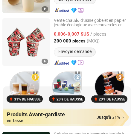
Vente chau
d'usine gobelet en papier
de
jetable écologique avec couvercles en
Anhui Kerui Import and Export Trading Co., Ltd.
plastique pour boissons chau
s
de
/ pieces
0,006-0,007 $US
Anhui, China
Depuis 2024
(MOQ)
200 000 pieces
Envoyer demande
31% DE HAUSSE
29% DE HAUSSE
29% DE HAUSSE
Produits Avant-gardiste
Jusqu'à 31%
en Tasse