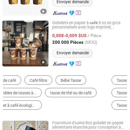
Envoyer demande
Gobelets en papier à
8 oz en gros
café
personnalisés avec logo imprimé,
Anhui Kerui Import and Export Trading Co., Ltd.
gobelets en papier à
à simple paroi
café
/ Pièce
0,008-0,009 $US
Anhui, China
Depuis 2024
(MOQ)
200 000 Pièces
Envoyer demande
Tasse & Mug Jetable
Tasse & Mug en Acier Inoxydable
Tasse & Mug en Verre
Tasse & Mug en Plastique
Tasse & Mug en Porcelaine
Tasse & Mug en Céramique
Fourniture d'usine 8oz gobelet en papier
alimentaire étanche pour conception à
Anhui Jiushun Photoelectric Technology Co., Ltd.