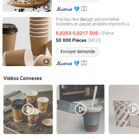
Prix bas 8oz
sign personnalisé
De
Gobelets en papier jetables imprimés à
Changzhou Bio Hotel Supplies Co., Ltd.
paroi ondulée pour
café
/ Pièce
0,0203-0,0217 $US
Jiangsu, China
Depuis 2021
(MOQ)
50 000 Pièces
Envoyer demande
Vidéos Connexes