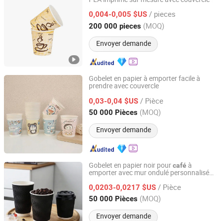
Anhui Kerui Import and Export Trading Co., Ltd.
/ pieces
0,004-0,005 $US
Anhui, China
Depuis 2024
(MOQ)
200 000 pieces
Envoyer demande
Gobelet en papier à emporter facile à
prendre avec couvercle
Anhui Blum Paper & Plastic Co., Ltd.
/ Pièce
0,03-0,04 $US
Anhui, China
Depuis 2025
(MOQ)
50 000 Pièces
Envoyer demande
Gobelet en papier noir pour
à
café
emporter avec mur ondulé personnalisé
Changzhou Bio Hotel Supplies Co., Ltd.
en gros 8oz
/ Pièce
0,0203-0,0217 $US
Jiangsu, China
Depuis 2021
(MOQ)
50 000 Pièces
Envoyer demande