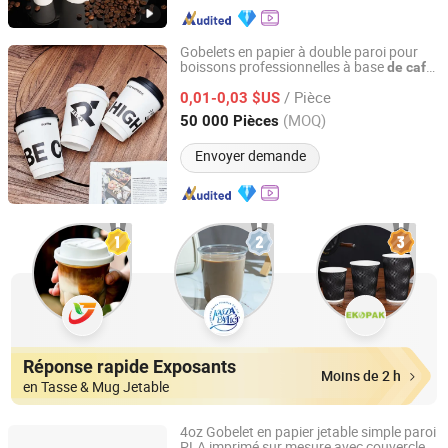
Gobelets en papier à double paroi pour
boissons professionnelles à base
de
café
Anhui Blum Paper & Plastic Co., Ltd.
et
thé, bonne étanchéité
de
/ Pièce
0,01-0,03 $US
Anhui, China
Depuis 2025
(MOQ)
50 000 Pièces
Envoyer demande
Réponse rapide Exposants
Moins de 2 h
en Tasse & Mug Jetable
4oz Gobelet en papier jetable simple paroi
PLA imprimé sur mesure avec couvercle