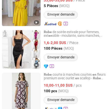
33,00-35,00 $US
Fujian, China
Depuis 2026
(MOQ)
5 Pièces
Envoyer demande
de soirée estivale pour femmes,
Robe
ext
sible - moulante, sans manches,
en
Guangzhou Zengcheng Yingfu Garment Firm (Individual
ouverte dans le dos, sans bretelles, haut
Business)
/ Pièce
dos nu,
à jupe pleine avec f
te
1,6-2,00 $US
robe
en
haute
(MOQ)
100 Pièces
Guangdong, China
Depuis 2026
Envoyer demande
courte à manches courtes
fleurs
Robe
en
premium avec ourlet
scallop -
en
Robe
Dongguan Jianyang Garment Co., Ltd.
semi-formelle pour cocktail et jardin pour
/ pcs
femmes
10,00-11,00 $US
Guangdong, China
Depuis 2012
(MOQ)
100 pcs
Envoyer demande