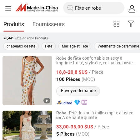
Produits
Fournisseurs
Fête en robe
Produits
76,441
chapeaux de fête
Fête
Mariage et Fête
Vêtements de cérémonie
de
confortable et sexy à
Robe
fête
imprimé fruité, style été, col halter, f
te
en
Dongguan Xiuyu Fashion Garment Co., Ltd.
mignonne
/ Pièce
18,8-20,8 $US
Guangdong, China
Depuis 2025
(MOQ)
100 Pièces
Envoyer demande
d'été dos nu à taille empire ajustée
Robe
A de haute qualité
en
Quanzhou Gaomei Trading Co., Ltd
/ Pièce
33,00-35,00 $US
Fujian, China
Depuis 2026
(MOQ)
5 Pièces