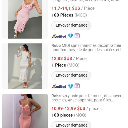
Guangzhou Yefeng Clothing Co., Ltd.
haute,
de vacances pour femme
robe
/ Pièce
11,7-14,1 $US
Guangdong, China
Depuis 2026
(MOQ)
100 Pièces
Envoyer demande
MIDI sans manches décontractée
Robe
pour femmes, idéale pour les soirées et le
Guangzhou Yefeng Clothing Co., Ltd.
bureau
/ Pièce
12,88 $US
Guangdong, China
Depuis 2026
(MOQ)
1 Pièce
Envoyer demande
sexy unie pour femmes, dos ouvert,
Robe
bretelles,
veloppante, pour filles
en
Dongguan Yecheng Trading Co., Ltd.
audacieuses,
de
europé
ne et
robe
fête
en
/ pieces
américaine
10,99-12,99 $US
Guangdong, China
Depuis 2024
(MOQ)
100 pieces
Envoyer demande