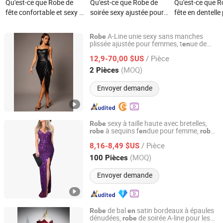
Qu'est-ce que Robe de
Qu'est-ce que Robe de
Qu'est-ce que R
fête confortable et sexy à
soirée sexy ajustée pour
fête en dentelle
imprimé fruité, style été,
femmes, robe longue
femme, robe de 
col halter, fente
personnalisée en gros,
robe de princes
A-Line unie sexy sans manches
Robe
mignonne
robe de soirée pour
de soirée, robe 
plissée ajustée pour femmes, t
ue de
en
Jinan Nanfei Information Technology Co., Ltd.
quotidi
ne
fête
en
femmes, robe longue en
robe de quincea
/ Pièce
12,9-70,00 $US
satin à imprimé léopard,
princesse, sans
Shandong, China
Depuis 2024
(MOQ)
2 Pièces
robe de fête de luxe, robe
décolleté en cœ
formelle
Envoyer demande
sexy à taille haute avec bretelles,
Robe
à sequins f
due pour femme,
robe
en
robe
Qingdao Yuyi Industry and Trade Co., Ltd.
élégante pour soirée
/ Pièce
8,16-8,49 $US
Shandong, China
Depuis 2025
(MOQ)
100 Pièces
Envoyer demande
de bal
satin bordeaux à épaules
Robe
en
dénudées,
de soirée A-line pour les
robe
Ningbo Cocal Import & Export Co., Ltd