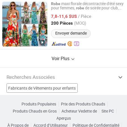
maxi florale décontractée d'été sexy
Robe
pour femmes,
de soirée pour club,
robe
Guangzhou Jingsheng Garment Co., Ltd.
personnalisée pour l'usine
/ Pièce
7,8-11,6 $US
Guangdong, China
Depuis 2022
(MOQ)
200 Pièces
Envoyer demande
Voir Plus
Recherches Associées
Fabricants de Vêtements pour enfants
Fabricants de Robe de demoiselle d'honneur
Produits Populaires
Prix des Produits Chauds
Produits Chauds en Gros
Acheteur Vedette de
Site PC
Fabricants de robe de cocktail
Aperçus
À Propos de
Accord d’Utilisateur
Politique de Confidentialité
Fabricants de Ornement de fête