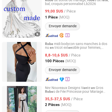
de soirée de mariage,
s de
,
Robe
robe
fête
bal, croquis personnalisé Lb2026
Suzhou Leader Apparel Co., Ltd.
/ Pièce
99,00 $US
Jiangsu, China
Depuis 2013
(MOQ)
1 Pièce
Envoyer demande
midi bodycon sans manches à dos
Robe
nu
tricot ext
sible pour femmes,
en
en
Guangzhou Yefeng Clothing Co., Ltd.
élégante, idéale pour les
s
fête
/ Pièce
8,8-10,6 $US
Guangdong, China
Depuis 2026
(MOQ)
100 Pièces
Envoyer demande
Nnr Nouveaux Designs V
te
Gros
en
en
s de Fée Princesse pour Mariage
Robe
Ningbo Cocal Import & Export Co., Ltd
Soirée Femmes
/ Pièce
35,5-37,5 $US
Zhejiang, China
Depuis 2023
(MOQ)
2 Pièces