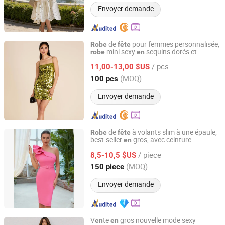
Envoyer demande
de
pour femmes personnalisée,
Robe
fête
mini sexy
sequins dorés et
robe
en
Dodoria Garments Limited
arg
tés,
s élégantes pour dames,
en
robe
/ pcs
luxueuses pour les
s
11,00-13,00 $US
fête
Guangdong, China
Depuis 2025
(MOQ)
100 pcs
Envoyer demande
de
à volants slim à une épaule,
Robe
fête
best-seller
gros, avec ceinture
en
GUANGZHOU SICHEM GARMENT CO., LTD
/ piece
8,5-10,5 $US
Guangdong, China
Depuis 2021
(MOQ)
150 piece
Envoyer demande
V
te
gros nouvelle mode sexy
en
en