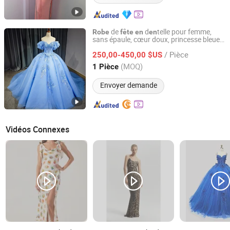
de
d
telle pour femme,
Robe
fête
en
en
sans épaule, cœur doux, princesse bleue,
Suzhou Gilka Trading Co., Ltd.
faite à la main, pour quinceañera
/ Pièce
250,00-450,00 $US
Jiangsu, China
Depuis 2022
(MOQ)
1 Pièce
Envoyer demande
Vidéos Connexes