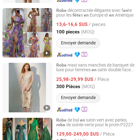
décontractée élégante avec f
te
Robe
en
pour les
s
Europe et
Amérique
fête
en
en
Guangzhou Mingyu Manufacturing Co., Ltd
/ pieces
13,6-16,6 $US
Guangdong, China
Depuis 2025
(MOQ)
100 pieces
Envoyer demande
maxi sans manches de banquet de
Robe
luxe pour femmes
satin double face
en
Jiaxing Qijia Imp&Exp Co., Ltd
triacétate 45 degré coupé
biais, v
te
en
en
/ Pièce
gros personnalisée
25,98-29,99 $US
en
Zhejiang, China
Depuis 2025
(MOQ)
300 Pièces
Envoyer demande
de bal
satin vert avec perles,
Robe
en
de soirée verte pour le prom P2227
robe
Suzhou Leader Apparel Co., Ltd.
/ Pièce
129,00-249,00 $US