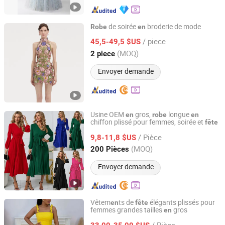
de soirée
broderie de mode
Robe
en
Hangzhou Jiuxing Clothing Co., Ltd.
/ piece
45,5-49,5 $US
(MOQ)
2 piece
Zhejiang, China
Depuis 2023
Envoyer demande
Usine OEM
gros,
longue
en
robe
en
chiffon plissé pour femmes, soirée et
fête
Guangzhou Jingsheng Garment Co., Ltd.
/ Pièce
9,8-11,8 $US
Guangdong, China
Depuis 2022
(MOQ)
200 Pièces
Envoyer demande
Vêtem
ts de
élégants plissés pour
en
fête
femmes grandes tailles
gros
en
Quanzhou Gaomei Trading Co., Ltd
/ Pièce