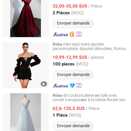
s et les graduations
fête
/ Pièce
32,00-35,00 $US
Zhejiang, China
Depuis 2023
(MOQ)
2 Pièces
Envoyer demande
mini sexy noire ajustée
Robe
personnalisée, épaules dénudées, fronces,
Dongguan Yecheng Trading Co., Ltd.
plis, volants, manches longues, style
/ pieces
décontracté,
s de
pour femmes
10,99-12,99 $US
robe
fête
Guangdong, China
Depuis 2024
(MOQ)
100 pieces
Envoyer demande
de cocktail pleine
tulle avec
Robe
en
corset transpar
t à broderie florale sexy
en
Chaozhou City Snow Pear Fashion Co., Ltd.
bleu ciel dénudé 3D pour fille
/ Pièce
62,6-135,5 $US
Guangdong, China
Depuis 2026
(MOQ)
1 Pièce
Envoyer demande