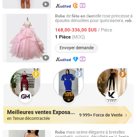
de
d
telle rose princesse à
Robe
fête
en
en
épaules dénudées pour quinceanera,
robe
Chaozhou City Snow Pear Fashion Co., Ltd.
de mariage pour femme,
de bal
robe
/ Pièce
168,00-336,00 $US
Guangdong, China
Depuis 2026
(MOQ)
1 Pièce
Envoyer demande
Meilleures ventes Exposants
9 999+ Force de Vente
en Tenue décontractée
maxi sirène élégante à bretelles
Robe
spaghetti, volants, décolleté
V, f
te
en
en