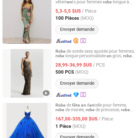
vêtem
ts pour femmes
longue à
en
robe
Guangdong Vincenia Trading Co., Ltd.
bretelles imprimée
de soirée formelle
robe
/ Pièce
5,3-5,5 $US
Guangdong, China
Depuis 2022
(MOQ)
100 Pièces
Envoyer demande
de soirée sexy ajustée pour femmes,
Robe
longue personnalisée
gros,
robe
en
robe
Jiaxing Layo Imp. & Exp. Group Co., Ltd.
de soirée pour femmes,
longue
robe
en
/ PCS
satin à imprimé léopard,
de
de
28,99-36,99 $US
robe
fête
luxe,
formelle
robe
Zhejiang, China
Depuis 2016
(MOQ)
500 PCS
Envoyer demande
de
d
telle pour femme,
Robe
fête
en
en
de mariée,
de princesse,
robe
robe
robe
Chaozhou City Snow Pear Fashion Co., Ltd.
de soirée,
de bal,
de
robe
robe
/ Pièce
quinceanera, bleu princesse, sans épaule,
167,00-335,00 $US
décolleté
cœur
en
Guangdong, China
Depuis 2026
(MOQ)
1 Pièce
Envoyer demande