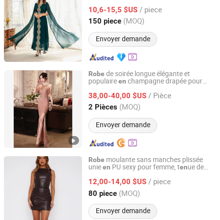
cloche et d
telle
en
/ piece
10,6-15,5 $US
Guangdong, China
Depuis 2021
(MOQ)
150 piece
Envoyer demande
de soirée longue élégante et
Robe
populaire
champagne drapée pour
en
Ningbo Cocal Import & Export Co., Ltd
femmes avec des diamants pour les
s
fête
/ Pièce
38,00-40,00 $US
Zhejiang, China
Depuis 2023
(MOQ)
2 Pièces
Envoyer demande
moulante sans manches plissée
Robe
unie
PU sexy pour femme, t
ue de
en
en
Dongguan Peizihua Clothing Co., Ltd.
quotidi
ne
fête
en
/ piece
12,00-14,00 $US
Guangdong, China
Depuis 2023
(MOQ)
80 piece
Envoyer demande