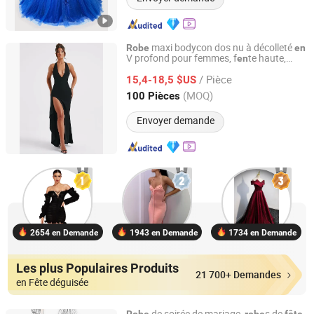
maxi bodycon dos nu à décolleté
Robe
en
V profond pour femmes, f
te haute,
en
Guangzhou Yefeng Clothing Co., Ltd.
élégante, pour soirée ou
fête
/ Pièce
15,4-18,5 $US
Guangdong, China
Depuis 2026
(MOQ)
100 Pièces
Envoyer demande
2654 en Demande
1943 en Demande
1734 en Demande
Les plus Populaires Produits
21 700+ Demandes
en Fête déguisée