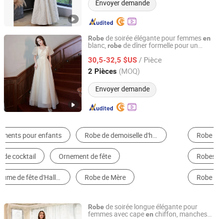
Envoyer demande
de soirée élégante pour femmes
Robe
en
blanc,
de dîner formelle pour un
robe
Ningbo Cocal Import & Export Co., Ltd
événem
t
en
/ Pièce
30,5-32,5 $US
Zhejiang, China
Depuis 2023
(MOQ)
2 Pièces
Envoyer demande
Robe trapèze
Tenue décontractée
Robes de Soirée
Robes de Mariée
Jupe Fille
Robe bustier
de soirée longue élégante pour
Robe
femmes avec cape
chiffon, manches
en
GUANGZHOU SICHEM GARMENT CO., LTD