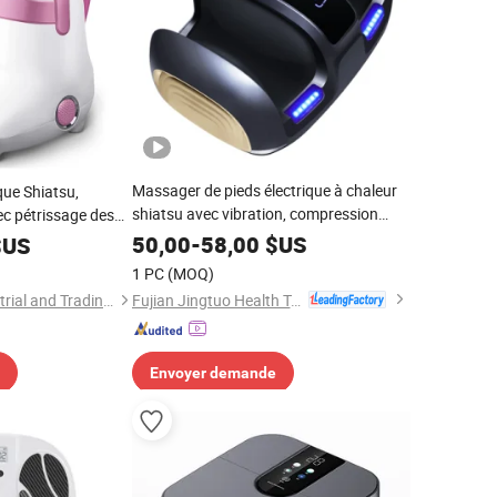
Massager de pieds électrique à chaleur
que Shiatsu,
shiatsu avec vibration, compression
c pétrissage des
d'air, circulation sanguine et grattage
s
50,00
-
58,00
$US
US
SPA
1 PC
(MOQ)
Fujian Jingtuo Health Technology Co., Ltd.
Fuan Guoheng Industrial and Trading Co., Ltd.
Envoyer demande