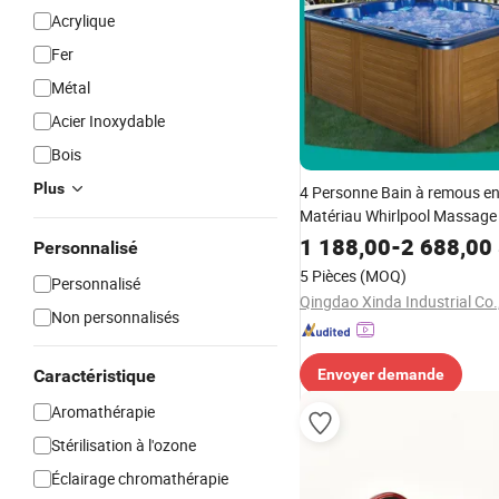
Acrylique
Fer
Métal
Acier Inoxydable
Bois
Plus
4 Personne Bain à remous en
Matériau Whirlpool Massage
Baignoire extérieure avec m
1 188,00
-
2 688,00
Personnalisé
5 Pièces
(MOQ)
Personnalisé
Qingdao Xinda Industrial Co.,
Non personnalisés
Caractéristique
Envoyer demande
Aromathérapie
Stérilisation à l'ozone
Éclairage chromathérapie