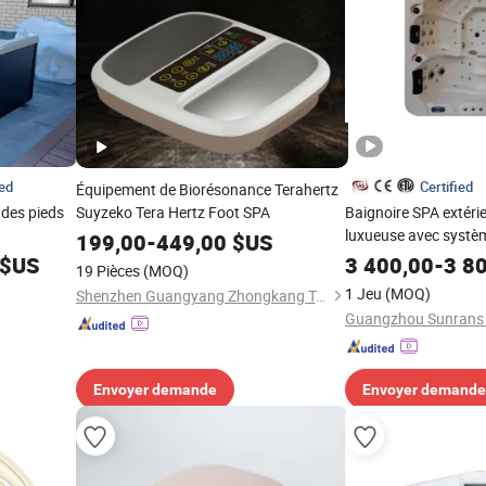
ied
Certified
Équipement de Biorésonance Terahertz
des pieds
Suyzeko Tera Hertz Foot SPA
Baignoire SPA extérie
luxueuse avec systè
199,00
-
449,00
$US
pieds
$US
3 400,00
-
3 8
19 Pièces
(MOQ)
1 Jeu
(MOQ)
Shenzhen Guangyang Zhongkang Technology Co., Ltd.
Envoyer demande
Envoyer demande