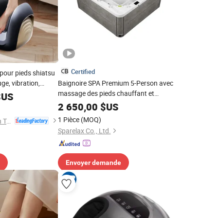
Certified
 pour pieds shiatsu
ge, vibration,
Baignoire SPA Premium 5-Person avec
machine de massage
massage des pieds chauffant et
US
ieds
couverture
2 650,00
$US
1 Pièce
(MOQ)
Fujian Jingtuo Health Technology Co., Ltd.
Sparelax Co., Ltd.
Envoyer demande