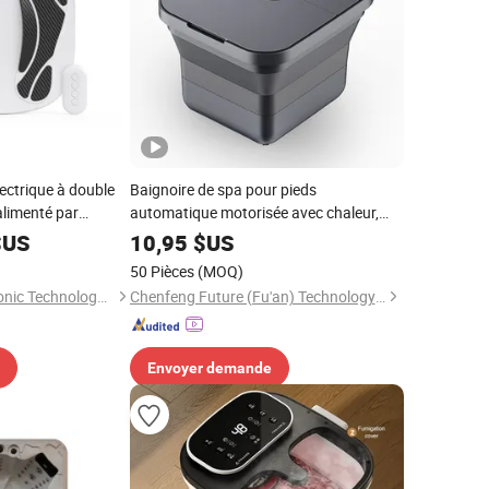
ectrique à double
Baignoire de spa pour pieds
 alimenté par
automatique motorisée avec chaleur,
ommande, massager
whirlpool et détox ionique
US
10,95
$US
r soulagement de la
50 Pièces
(MOQ)
n sanguine
Wenzhou Hexi Electronic Technology Co., Ltd.
Chenfeng Future (Fu'an) Technology Co., Ltd.
Envoyer demande