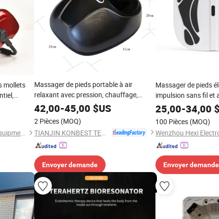
Massager de pieds portable à air
 mollets
Massager de pieds él
relaxant avec pression, chauffage,
tiel,
impulsion sans fil et
coussin de pétrissage, bain de pieds SPA
s portable
batterie avec téléc
42,00
-
45,00
$US
25,00
-
34,00
$
de pieds Shiatsu pou
2 Pièces
(MOQ)
100 Pièces
(MOQ)
douleur et circulatio
TIANJIN KONBEST TECHNOLOGY CO., LTD.
Yongkang Zhengqi Fitness Equipment Co., Ltd.
Envoyer demande
Envoyer demande