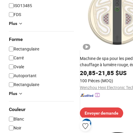
ISO13485
FDS
Plus
Forme
Rectangulaire
Carré
Machine de spa pour les pie
chauffage à lumière rouge, 
Ovale
de massage pour le modelag
20,85
-
21,85
$US
Autoportant
100 Pièces
(MOQ)
Rectangulaire
Plus
Couleur
Envoyer demande
Blanc
Noir