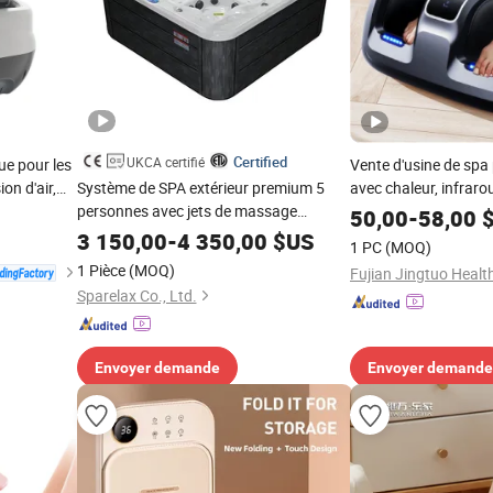
Certified
UKCA certifié
ue pour les
Vente d'usine de spa
on d'air,
Système de SPA extérieur premium 5
avec chaleur, infrarou
personnes avec jets de massage
compression d'air, 
50,00
-
58,00
$
puissant pour un soulagement rapide de
électrique pour les p
3 150,00
-
4 350,00
$US
1 PC
(MOQ)
la fatigue musculaire
1 Pièce
(MOQ)
Sparelax Co., Ltd.
Envoyer demande
Envoyer demande