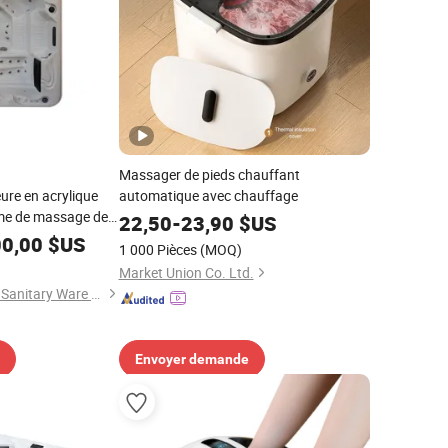
Massager de pieds chauffant
ure en acrylique
automatique avec chauffage
me de massage des
22,50
-
23,90
$US
00,00
$US
1 000 Pièces
(MOQ)
Market Union Co. Ltd.
Guangzhou Sunrans Sanitary Ware Co., Ltd.
Envoyer demande