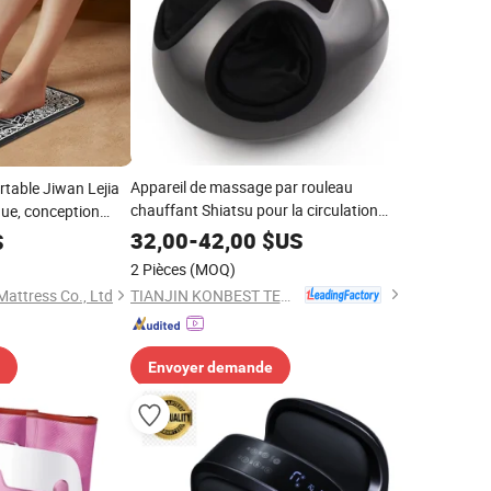
Appareil de massage par rouleau
table Jiwan Lejia
chauffant Shiatsu pour la circulation
ue, conception
sanguine, masseur de bain SPA,
EMS, appareil de
32,00
-
42,00
$US
S
masseur de pieds
ieds
2 Pièces
(MOQ)
TIANJIN KONBEST TECHNOLOGY CO., LTD.
attress Co., Ltd
Envoyer demande