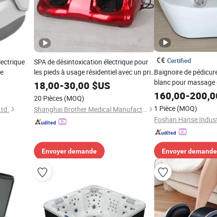
Certified
ectrique
SPA de désintoxication électrique pour
le
les pieds à usage résidentiel avec un prix
Baignoire de pédicur
abordable conforme à la norme ISO
blanc pour massage 
18,00
-
30,00
$US
salon de pédicure
160,00
-
200,0
20 Pièces
(MOQ)
1 Pièce
(MOQ)
Ltd.
Shanghai Brother Medical Manufacturer Co., Ltd.
Foshan Hanse Industr
Envoyer demande
Envoyer demande