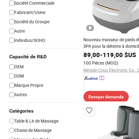
Société Commerciale
Fabricant/Usine
Société du Groupe
Autre
Nouveau masseur de pieds él
Individus/SOHO
SPA pour la détente à domici
89,00
-
119,00
$US
Capacité de R&D
100 Pièces
(MOQ)
OEM
Ningde Crius Electronic Co., 
ODM
Marque Propre
Autres
Envoyer demande
Catégories
Table & Lit de Massage
Chaise de Massage