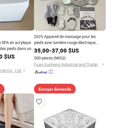
2025 Appareil de massage pour les
e SPA en acrylique
pieds avec lumière rouge électrique,
des pieds dans un
infrarouge, chaleur, SPA, bain, EMS et
35,00
-
37,00
$US
circulateur sanguin avec télécommande
0
$US
500 pieces
(MOQ)
Fuan Guoheng Industrial and Trading Co., Ltd.
ial Co., Ltd.
Envoyer demande