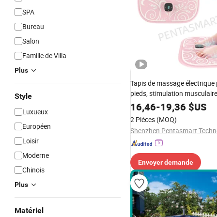
SPA
Bureau
Salon
Famille de Villa
Plus
Tapis de massage électrique 
pieds, stimulation musculaire
Style
masseur de pieds pliable, O
16,46
-
19,36
$US
Luxueux
2 Pièces
(MOQ)
Européen
Loisir
Moderne
Envoyer demande
Chinois
Plus
Matériel