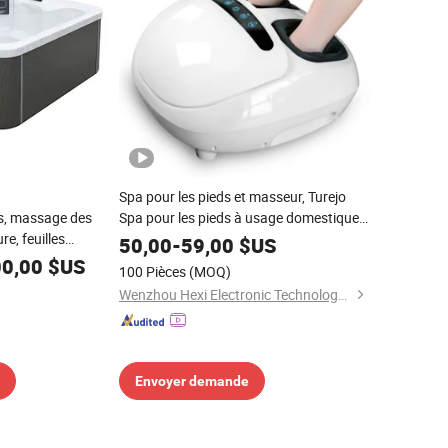
Spa pour les pieds et masseur, Turejo
es, massage des
Spa pour les pieds à usage domestique,
re, feuilles
bain de massage pour les pieds avec
50,00
-
59,00
$US
bulles, vibration, 4 rouleaux de massage
00,00
$US
100 Pièces
(MOQ)
manuel, pierre ponce et chauffage
Wenzhou Hexi Electronic Technology Co., Ltd.
infrarouge
Envoyer demande