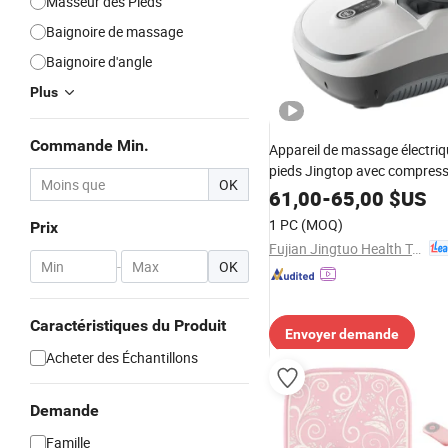
Masseur des Pieds
Baignoire de massage
Baignoire d'angle
Plus
Commande Min.
Appareil de massage électriq
pieds Jingtop avec compressi
OK
chaleur, vibration et shiatsu
61,00
-
65,00
$US
1 PC
(MOQ)
Prix
Fujian Jingtuo Health Technology Co., Ltd.
-
OK
Caractéristiques du Produit
Envoyer demande
Acheter des Échantillons
Demande
Famille