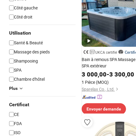
Côté gauche
Côté droit
Utilisation
Santé & Beauté
Massage des pieds
Certif
UKCA certifié
Bain à remous SPA Massage 
Shampooing
SPA extérieur
SPA
3 000,00
-
3 300,00
Chambre d'hôtel
1 Pièce
(MOQ)
Plus
Sparelax Co., Ltd.
Certificat
Envoyer demande
CE
FDA
ISO