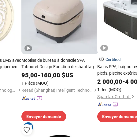
Certified
ds EMS avec
Mobilier de bureau à domicile SPA
équipement
Tabouret Design Fonction de chauffage
Bains SPA, baignoir
e du corps
Design en tissu détachable 360& Deg;
pieds, piscine extérieu
95,00
-
160,00
$US
Design enveloppant complet Massager
acryliques
2 000,00
-
4 0
1 Pièce
(MOQ)
pour les pieds
1 Jeu
(MOQ)
Wenzhou Hexi Electronic Technology Co., Ltd.
Reead (Shanghai) Intelligent Technology Co., Ltd.
Sparelax Co., Ltd.
Envoyer demande
Envoyer demande