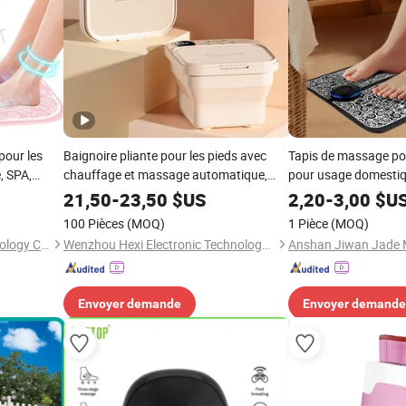
pour les
Baignoire pliante pour les pieds avec
Tapis de massage por
, SPA,
chauffage et massage automatique,
pour usage domestiq
EM
chauffe-pieds pour la maison
pliable, technologie 
21,50
-
23,50
$US
2,20
-
3,00
$U
circulation pour les p
100 Pièces
(MOQ)
1 Pièce
(MOQ)
Shenzhen Pentasmart Technology Co., Ltd
Wenzhou Hexi Electronic Technology Co., Ltd.
Anshan Jiwan Jade M
Envoyer demande
Envoyer demande