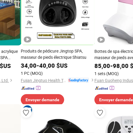
Produits de pédicure Jingtop SPA,
 acrylique
Bottes de spa électri
masseur de pieds électrique Shiatsu
 SPA
masseur de pieds ave
archepied
jambes et des mollet
34,00
-
40,00
$US
$US
85,00
-
98,00
$
1 PC
(MOQ)
1 sets
(MOQ)
Fujian Jingtuo Health Technology Co., Ltd.
 Ltd.
Envoyer demande
Envoyer demande