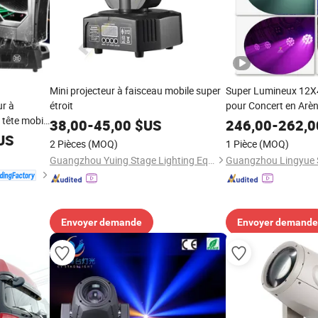
Mini projecteur à faisceau mobile super
Super Lumineux 12
ur à
étroit
pour Concert en Arè
 tête mobile
38,00
-
45,00
$US
246,00
-
262,0
US
2 Pièces
(MOQ)
1 Pièce
(MOQ)
Guangzhou Yuing Stage Lighting Equipment Co., Ltd.
Envoyer demande
Envoyer demande