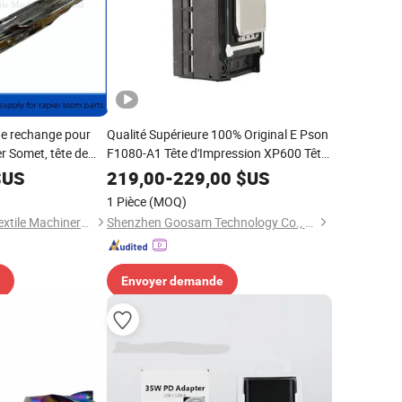
de rechange pour
Qualité Supérieure 100% Original E Pson
er Somet, tête de
F1080-A1 Tête d'Impression XP600 Tête
 Excel pour
d'Impression 6 Canaux d'Alimentation en
US
219,00
-
229,00
$US
Encre pour Impression Numérique
1 Pièce
(MOQ)
Shaoxing Hongmei Textile Machinery Co., Ltd
Shenzhen Goosam Technology Co., Ltd.
Envoyer demande