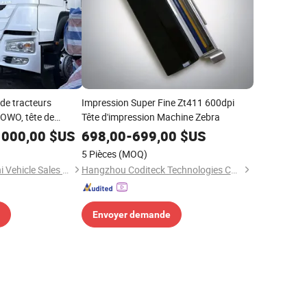
 de tracteurs
Impression Super Fine Zt411 600dpi
HOWO, tête de
Tête d'impression Machine Zebra
C, haute qualité,
 000,00
$US
698,00
-
699,00
$US
ur Weichai 6X4
5 Pièces
(MOQ)
Shandong Ant Panshi Vehicle Sales Co., Ltd
Hangzhou Coditeck Technologies Co., Ltd.
Envoyer demande