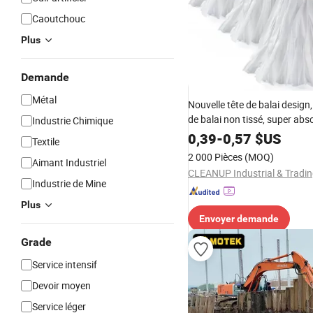
Caoutchouc
Plus
Demande
Métal
Nouvelle tête de balai design
de balai non tissé, super abs
Industrie Chimique
tête de nettoyage non tissée
0,39
-
0,57
$US
Textile
remplacement, usage général
2 000 Pièces
(MOQ)
Aimant Industriel
nettoyage à domicile
Industrie de Mine
Plus
Envoyer demande
Grade
Service intensif
Devoir moyen
Service léger