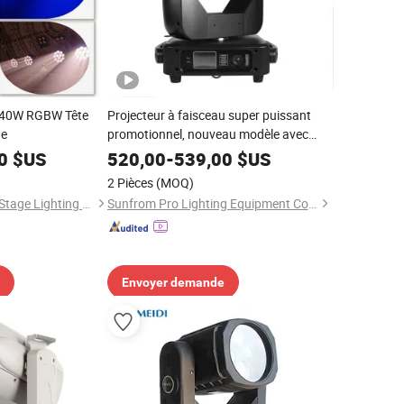
X40W RGBW Tête
Projecteur à faisceau super puissant
ne
promotionnel, nouveau modèle avec
zoom et tête mobile
0
$US
520,00
-
539,00
$US
2 Pièces
(MOQ)
Guangzhou Lingyue Stage Lighting Equipment Co., Ltd.
Sunfrom Pro Lighting Equipment Co., Ltd.
Envoyer demande