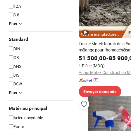
12.9
8.8
Plus
Standard
L'usine Motek fournit des têt
DIN
mélange pour l'homogénéisati
mélange homogène de super
51 500,00
-
85 900,
GB
1 Pièce
(MOQ)
ANSI
JIS
BSW
Envoyer demande
Plus
Matériau principal
Acier inoxydable
Fonte