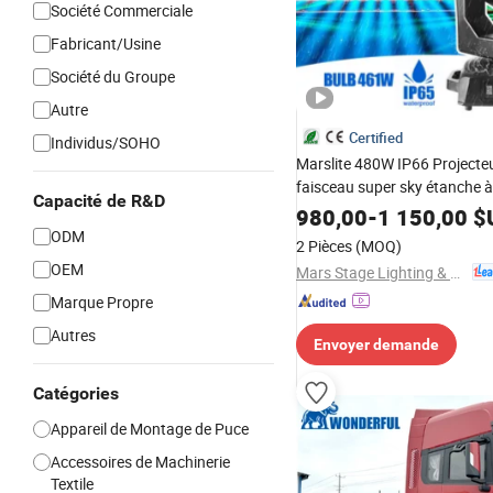
Société Commerciale
Fabricant/Usine
Société du Groupe
Autre
Certified
Individus/SOHO
Marslite 480W IP66 Projecte
faisceau super sky étanche à
Capacité de R&D
pour scène extérieure
980,00
-
1 150,00
$
ODM
2 Pièces
(MOQ)
OEM
Mars Stage Lighting & Audio Equipment Co., Ltd.
Marque Propre
Autres
Envoyer demande
Catégories
Appareil de Montage de Puce
Accessoires de Machinerie
Textile