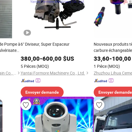
 de Pompe à
6" Diviseur, Super Espaceur
Nouveaux produits tê
lvérisateur
carbure échangeable 
du fabricant
380,00
-
600,00
$US
33,60
-
100,00
5 Pièces
(MOQ)
1 Pièce
(MOQ)
Qingdao Greesing Supply Chain Co., Ltd.
Yantai Formore Machinery Co., Ltd.
Envoyer demande
Envoyer demande