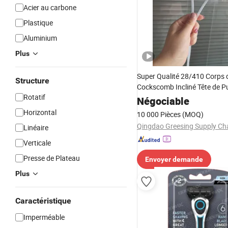
Acier au carbone
Plastique
Aluminium
Plus
Super Qualité 28/410 Corps
Structure
Cockscomb Incliné Tête de Pu
Rotatif
en Plastique
Négociable
Horizontal
10 000 Pièces
(MOQ)
Linéaire
Verticale
Presse de Plateau
Envoyer demande
Plus
Caractéristique
Imperméable