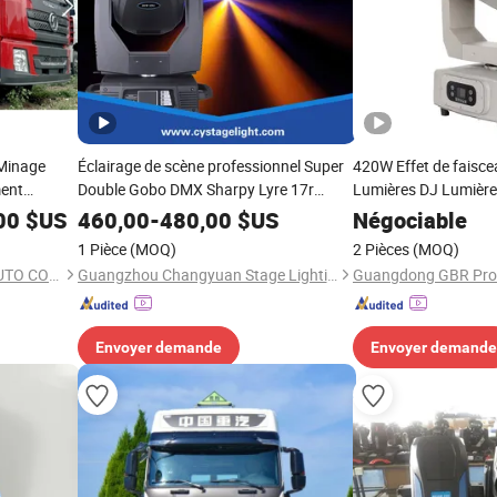
 Minage
Éclairage de scène professionnel Super
420W Effet de faisc
ment
Double Gobo DMX Sharpy Lyre 17r
Lumières DJ Lumière
trolier
Faisceau 350 Tête mobile
Lumières Super Bea
00
$US
460,00
-
480,00
$US
Négociable
F3000
Tête mobile
1 Pièce
(MOQ)
2 Pièces
(MOQ)
P Tête de
SHANDONG WONDERFUL AUTO COMPANY LIMITED.
Guangzhou Changyuan Stage Lighting Equipment Company Limited
Envoyer demande
Envoyer demande