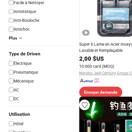
Facile à Nettoyer
Antistatique
Anti-Bouloche
Antichoc
Plus
Super 6 Lame en Acier Inoxy
Lavable et Remplaçable
Type de Driven
2,00
$US
Électrique
10 000 card
(MOQ)
Pneumatique
Ningbo Jiali Century Group Co
Mécanique
AC
Envoyer demande
DC
Utilisation
Hôtel