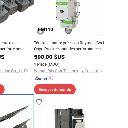
vente avec
Tête laser haute précision Raytools Boci
er forte pour
Ospri Precitec pour des performances
aux
de découpe superbes
US
500,00
$US
Blt310/Blt421/Blt442/Blt462/Bm110/BS06K/BS12K
1 Pièce
(MOQ)
ting Co., Ltd
Wuhan Ray Star Technology Co., Ltd.
Envoyer demande