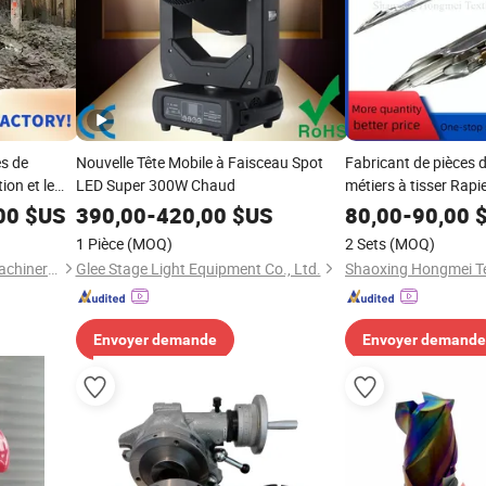
es de
Nouvelle Tête Mobile à Faisceau Spot
Fabricant de pièces 
on et le
LED Super 300W Chaud
métiers à tisser Rapi
 matériaux
gripper Thema Super
00
$US
390,00
-
420,00
$US
80,00
-
90,00
$
machine textile
1 Pièce
(MOQ)
2 Sets
(MOQ)
Anhui Motek Construction Machinery Co., Ltd.
Glee Stage Light Equipment Co., Ltd.
Envoyer demande
Envoyer demande