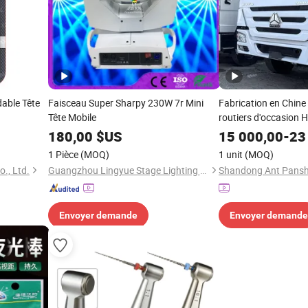
dable Tête
Faisceau Super Sharpy 230W 7r Mini
Fabrication en Chine
Tête Mobile
routiers d'occasion 
tracteur Dongfeng JA
180,00
$US
15 000,00
-
23
rouge, nouveau mote
1 Pièce
(MOQ)
1 unit
(MOQ)
Super 480HP
., Ltd.
Guangzhou Lingyue Stage Lighting Equipment Co., Ltd.
Envoyer demande
Envoyer demande