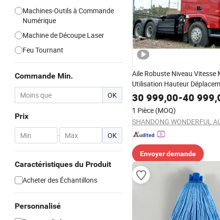
Machines-Outils à Commande
Numérique
Machine de Découpe Laser
Feu Tournant
Aile Robuste Niveau Vitesse
Commande Min.
Utilisation Hauteur Déplace
Transmission Super Champ Pé
OK
30 999,00
-
40 999,
500mm Hauteur de Poutre 
1 Pièce
(MOQ)
Shacman 6X4 10 Roues 400H
Prix
Camion Tracteur
-
OK
Envoyer demande
Caractéristiques du Produit
Acheter des Échantillons
Personnalisé