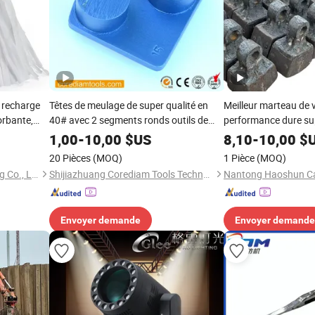
, recharge
Têtes de meulage de super qualité en
Meilleur marteau de 
orbante,
40# avec 2 segments ronds outils de
performance dure sup
 de
meulage en diamant
concasseur à marte
1,00
-
10,00
$US
8,10
-
10,00
$
 pour le
20 Pièces
(MOQ)
1 Pièce
(MOQ)
CLEANUP Industrial & Trading Co., Ltd.
Shijiazhuang Corediam Tools Technology Co., Ltd.
Nantong Haoshun Cas
Envoyer demande
Envoyer demande