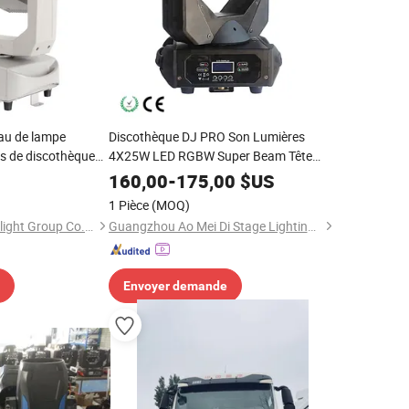
eau de lampe
Discothèque DJ PRO Son Lumières
s de discothèque
4X25W LED RGBW Super Beam Tête
m Lumières Sharpy
Mobile
160,00
-
175,00
$US
1 Pièce
(MOQ)
Guangdong GBR Prolight Group Co.,Ltd
Guangzhou Ao Mei Di Stage Lighting Equipment Co., Ltd.
Envoyer demande