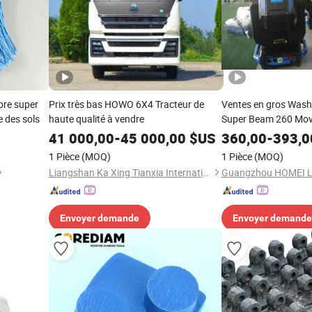
bre super
Prix très bas HOWO 6X4 Tracteur de
Ventes en gros Was
 des sols
haute qualité à vendre
Super Beam 260 Mov
41 000,00
-
45 000,00
$US
360,00
-
393,0
1 Pièce
(MOQ)
1 Pièce
(MOQ)
Liangshan Ka Xing Tianxia International Trade Co., Ltd.
Envoyer demande
Envoyer demande