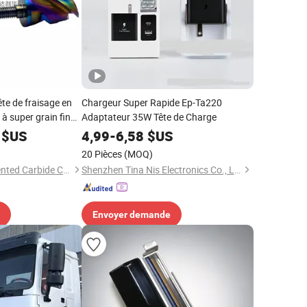
te de fraisage en
Chargeur Super Rapide Ep-Ta220
à super grain fin
Adaptateur 35W Tête de Charge
$US
4,99
-
6,58
$US
20 Pièces
(MOQ)
Zhuzhou Lihua Cemented Carbide Co., Ltd.
Shenzhen Tina Nis Electronics Co., Ltd.
Envoyer demande