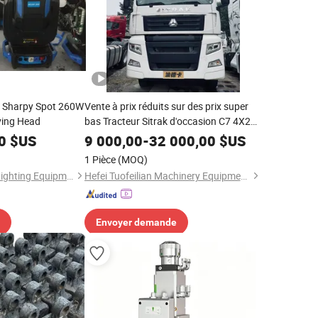
h Sharpy Spot 260W
Vente à prix réduits sur des prix super
ing Head
bas Tracteur Sitrak d'occasion C7 4X2
Euro 6 Tête de camion semi-remorque
0
$US
9 000,00
-
32 000,00
$US
1 Pièce
(MOQ)
Guangzhou HOMEI Lighting Equipment Factory
Hefei Tuofeilian Machinery Equipment Co., Ltd.
Envoyer demande