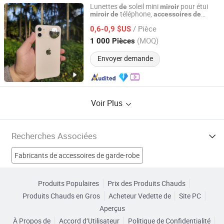
Lunettes
soleil mini
pour étui
de
miroir
téléphone,
miroir
de
accessoires
de
SZ Better Limited
caméra pour téléphone mobile
/ Pièce
0,6-0,9 $US
Guangdong, China
Depuis 2018
(MOQ)
1 000 Pièces
Envoyer demande
Voir Plus
Recherches Associées
Fabricants de accessoires de garde-robe
Fabricants de étagère de salle de bain en verre trempé
Produits Populaires
Prix des Produits Chauds
Produits Chauds en Gros
Acheteur Vedette de
Site PC
Fabricants de supports de miroir en céramique
Aperçus
À Propos de
Accord d’Utilisateur
Politique de Confidentialité
Fabricants de Accessoires matériels