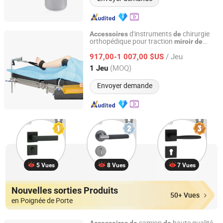
d'instruments
chirurgie
Accessoires
de
orthopédique pour traction
miroir
de
Harbin Howell Medical Apparatus And Instruments Co.,
chirurgie
la cheville
de
Ltd.
/ Jeu
917,00-1 007,00 $US
(MOQ)
1 Jeu
Guangdong, China
Depuis 2024
Envoyer demande
5 Vues
8 Vues
7 Vues
Nouvelles sorties Produits
50+ Vues
en Poignée de Porte