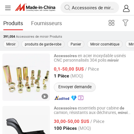
Produits
Fournisseurs
Accessoires de miroir
Produits
391,054
Miroir
produits de garde-robe
Panier
Miroir cosmétique
Mir
en acier inoxydable usinés
Accessoires
CNC personnalisés 304 polis
miroir
Ningbo Inunion Import and Export Co., Ltd.
/ Pièce
0,1-50,00 $US
Zhejiang, China
Depuis 2024
(MOQ)
1 Pièce
Envoyer demande
essentiels pour cabine
Accessoires
de
camion, résistants aux déchirures,
miroir
Liangshan Ruisheng Trailer Accessories Co., Ltd.
généreux, anti-éclatement, personnalisés
/ Pièce
en OEM
30,00-50,00 $US
Shandong, China
Depuis 2025
(MOQ)
100 Pièces