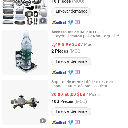
Shandong, China
Depuis 2020
(MOQ)
10 Pièces
Envoyer demande
bateau en acier
Accessoires
de
inoxydable
poli
haute qualité
miroir
de
Shenxian Shenghui Stainless Co., Ltd.
AISI316
/ Pièce
7,49-8,99 $US
Shandong, China
Depuis 2023
(MOQ)
2 Pièces
Envoyer demande
Support
inférieur testé en
de
miroir
impact, haute précision, couleur
Liangshan Ruisheng Trailer Accessories Co., Ltd.
personnalisée,
premium pour
accessoires
/ Pièce
cabine
camion
30,00-50,00 $US
de
Shandong, China
Depuis 2025
(MOQ)
100 Pièces
Envoyer demande