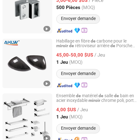
3,00-6,00 $US
Guangdong, China
Depuis 2025
(MOQ)
500 Pièces
Envoyer demande
Habillage en fibre
carbone pour le
de
rétroviseur arrière
Porsche
miroir
de
de
Dongguan Aikeliwei Carbon Fiber Technology R&D Co.,
Macan 2018-2020
Ltd.
/ Jeu
45,00-50,00 $US
(MOQ)
1 Jeu
Guangdong, China
Depuis 2026
Envoyer demande
Ensemble
matériel
salle
bain en
de
de
de
acier inoxydable
chrome poli, porte-
miroir
Jiangmen Anruiqi Kitchen and Bathroom Co., Ltd.
serviettes, porte-papier toilette, barre à
/ Jeu
serviettes, crochet,
salle
4,00 $US
accessoires
de
bain
de
Guangdong, China
Depuis 2024
(MOQ)
1 Jeu
Envoyer demande