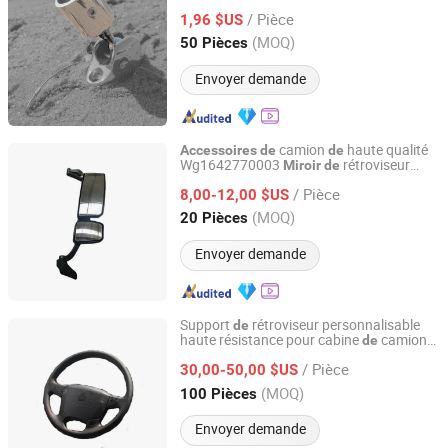
acier inoxydable 316 polissage
miroir
/ Pièce
1,96 $US
Shandong, China
Depuis 2023
(MOQ)
50 Pièces
Envoyer demande
camion
haute qualité
Accessoires
de
de
Wg1642770003
rétroviseur
Miroir
de
Sinosoon Technology Co., Ltd.
droit arrière pour Sinotruk
/ Pièce
8,00-12,00 $US
Shandong, China
Depuis 2024
(MOQ)
20 Pièces
Envoyer demande
Support
rétroviseur personnalisable
de
haute résistance pour cabine
camion
de
Liangshan Ruisheng Trailer Accessories Co., Ltd.
accessoire pour véhicules
flotte
de
/ Pièce
30,00-50,00 $US
Shandong, China
Depuis 2025
(MOQ)
100 Pièces
Envoyer demande