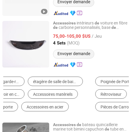
Envoyer demande
intérieurs
voiture en fibre
Accessoires
de
carbone personnalisés, base
de
de
Dongguan Aikeliwei Carbon Fiber Technology R&D Co.,
rétroviseur intérieur en vraie fibre
de
Ltd.
/ Jeu
carbone et couvercle
panneau
75,00-105,00 $US
de
de
ventilation pour Chevrolet Corvette C7
(MOQ)
4 Sets
Guangdong, China
Depuis 2026
Envoyer demande
Poignée de Porte
Pièces d'Escalier
Rétroviseur
Porte Serviette
Pièces de Carrosserie de Moto
Drainage
bateau quincaillerie
Accessoires
de
marine toit bimini capuchon
tube en
de
Shenxian Shenghui Stainless Co., Ltd.