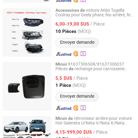
voiture Atlas Tugella
Accessoires
de
Coolray pour Geely phare, feu arrière, feu
Ningbo Luyou International Trade Co., Ltd.
brouillard, feu latéral,
s, pare-
de
miroir
/ Pièce
chocs, grilles
6,00-19,00 $US
Zhejiang, China
Depuis 2022
(MOQ)
10 Pièces
Envoyer demande
81637306508/81637306037
Miroir
Pièces
rechange pour carrosserie
de
Changzhou Super Auto Parts Co., Ltd.
camion
Accessoires
de
/ Pièce
5,5 $US
Jiangsu, China
Depuis 2021
(MOQ)
1 Pièce
Envoyer demande
rétroviseur arrière pour voiture
Miroir
de
Hot Saleneta U/Neta V/Neta X/Neta
Shandong Sairui Huachen Auto Parts Co., Ltd
Aya/Neta S/Neta L,
accessoires
de
/ Pièce
latéral Neta
4,15-999,00 $US
miroir