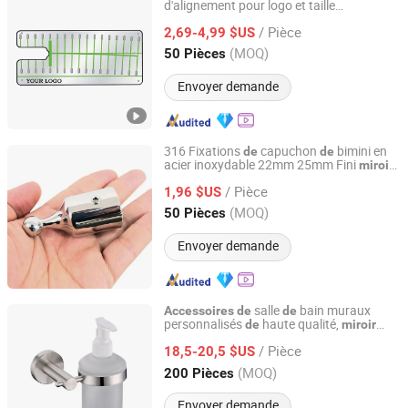
d'alignement pour logo et taille
Dongguan JT Sporting Goods Co., Ltd.
personnalisée
/ Pièce
2,69-4,99 $US
Guangdong, China
Depuis 2025
(MOQ)
50 Pièces
Envoyer demande
316 Fixations
capuchon
bimini en
de
de
acier inoxydable 22mm 25mm Fini
miroir
Shenxian Shenghui Stainless Co., Ltd.
pour
matériel
yacht et
accessoires
de
de
/ Pièce
rail
pont
bateau
1,96 $US
de
de
de
Shandong, China
Depuis 2023
(MOQ)
50 Pièces
Envoyer demande
salle
bain muraux
Accessoires
de
de
personnalisés
haute qualité,
de
miroir
Zhongshan Donghao Hardware Co., Ltd.
pour petite salle
bain
de
/ Pièce
18,5-20,5 $US
Guangdong, China
Depuis 2017
(MOQ)
200 Pièces
Envoyer demande