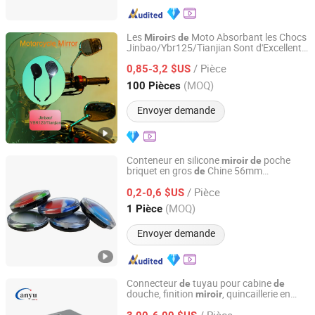
Les
s
Moto Absorbant les Chocs
Miroir
de
Jinbao/Ybr125/Tianjian Sont d'Excellents
Langfang Zhouchi Import and Export Co., Ltd
Rechange pour Motos
Accessoires
de
de
/ Pièce
Route
0,85-3,2 $US
Guangdong, China
Depuis 2026
(MOQ)
100 Pièces
Envoyer demande
Conteneur en silicone
poche
miroir
de
briquet en gros
Chine 56mm
de
Yangzhou KOVIC Arts Co., Ltd.
fumer papier à rouler
Accessoires
de
/ Pièce
0,2-0,6 $US
Jiangsu, China
Depuis 2020
(MOQ)
1 Pièce
Envoyer demande
Connecteur
tuyau pour cabine
de
de
douche, finition
, quincaillerie en
miroir
Zhaoqing Anyu Technology Co., Ltd
verre,
salle
bain
accessoires
de
de
/ Pièce