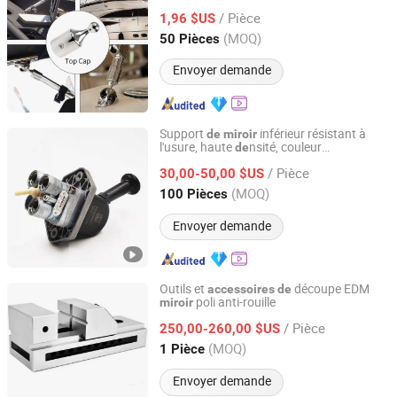
316 Capuchon supérieur pour supports
/ Pièce
bimini pour yacht
1,96 $US
de
Shandong, China
Depuis 2023
(MOQ)
50 Pièces
Envoyer demande
Support
inférieur résistant à
de
miroir
l'usure, haute
nsité, couleur
de
Liangshan Ruisheng Trailer Accessories Co., Ltd.
personnalisée, pièce
camion,
de
/ Pièce
cabine
30,00-50,00 $US
accessoires
de
Shandong, China
Depuis 2025
(MOQ)
100 Pièces
Envoyer demande
Outils et
découpe EDM
accessoires
de
poli anti-rouille
miroir
Dezhou Haina Precision Machinery Co., Ltd.
/ Pièce
250,00-260,00 $US
Shandong, China
Depuis 2024
(MOQ)
1 Pièce
Envoyer demande