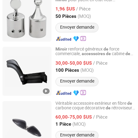
Shenxian Shenghui Stainless Co., Ltd.
bateau
accessoires
de
/ Pièce
1,96 $US
Shandong, China
Depuis 2023
(MOQ)
50 Pièces
Envoyer demande
renforcé généreux
force
Miroir
de
commerciale,
cabine
accessoires
de
de
Liangshan Ruisheng Trailer Accessories Co., Ltd.
camion personnalisés pour la sécurité
/ Pièce
30,00-50,00 $US
Shandong, China
Depuis 2025
(MOQ)
100 Pièces
Envoyer demande
Véritable accessoire extérieur en fibre
de
carbone coque décorative
rétroviseur
de
Dongguan Aikeliwei Carbon Fiber Technology R&D Co.,
arrière protection pour Lotus Emira 2021-
Ltd.
/ Pièce
2023
60,00-75,00 $US
(MOQ)
1 Pièce
Guangdong, China
Depuis 2026
Envoyer demande