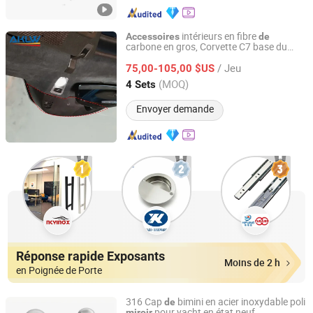
intérieurs en fibre
Accessoires
de
carbone en gros, Corvette C7 base du
Dongguan Aikeliwei Carbon Fiber Technology R&D Co.,
rétroviseur intérieur et panneau
de
Ltd.
/ Jeu
ventilation en véritable décor en fibre
75,00-105,00 $US
de
carbone
(MOQ)
4 Sets
Guangdong, China
Depuis 2026
Envoyer demande
Réponse rapide Exposants
Moins de 2 h
en Poignée de Porte
316 Cap
bimini en acier inoxydable poli
de
pour yacht en état neuf
miroir