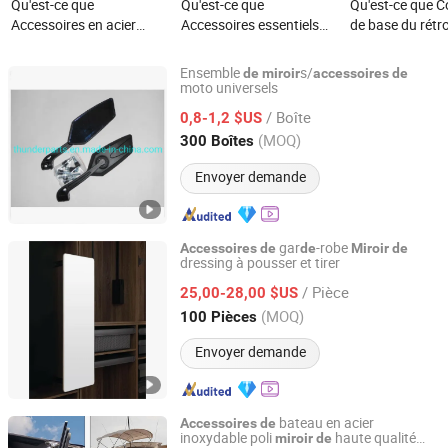
Qu'est-ce que
Qu'est-ce que
Qu'est-ce que C
Accessoires en acier
Accessoires essentiels
de base du rétr
inoxydable usinés CNC
pour cabine de camion,
arrière en fibre 
personnalisés 304 polis
résistants aux
carbone pour M
Ensemble
s/
de
miroir
accessoires
de
miroir
déchirures, miroir
G-Class W464 
moto universels
Sunshine Thunder Parts Co., Ltd.
généreux, anti-
/ Boîte
0,8-1,2 $US
éclatement,
Guangdong, China
Depuis 2019
(MOQ)
300 Boîtes
personnalisés en OEM
Envoyer demande
gar
-robe
Accessoires
de
de
Miroir
de
dressing à pousser et tirer
Guangzhou Welldo Hardware Manufacturing Co.,Ltd.
/ Pièce
25,00-28,00 $US
Guangdong, China
Depuis 2021
(MOQ)
100 Pièces
Envoyer demande
bateau en acier
Accessoires
de
inoxydable poli
haute qualité
miroir
de
Shenxian Shenghui Stainless Co., Ltd.