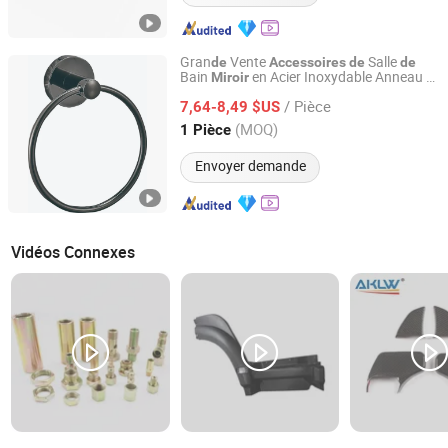
Gran
Vente
Salle
de
Accessoires
de
de
Bain
en Acier Inoxydable Anneau à
Miroir
GUANGZHOU ATGET DECORATION & HARDWARE CO.,
Serviette Noir
LTD.
/ Pièce
7,64-8,49 $US
(MOQ)
1 Pièce
Guangdong, China
Depuis 2021
Envoyer demande
Vidéos Connexes