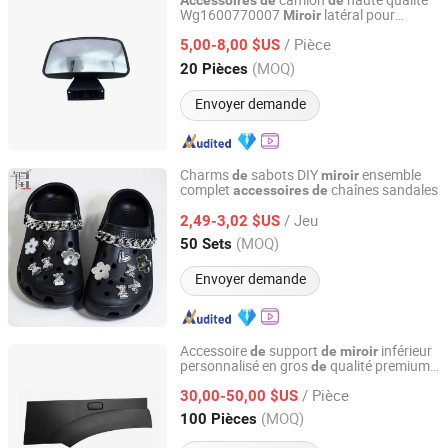
camion
haute qualité
Accessoires
de
de
Wg1600770007
latéral pour
Miroir
Sinosoon Technology Co., Ltd.
Sinotruk
/ Pièce
5,00-8,00 $US
Shandong, China
Depuis 2024
(MOQ)
20 Pièces
Envoyer demande
Charms
sabots DIY
ensemble
de
miroir
complet
chaînes sandales
accessoires
de
Quanzhou Gushi Technology Co., Ltd.
/ Jeu
2,49-3,02 $US
Fujian, China
Depuis 2025
(MOQ)
50 Sets
Envoyer demande
Accessoire
support
inférieur
de
de
miroir
personnalisé en gros
qualité premium
de
Liangshan Ruisheng Trailer Accessories Co., Ltd.
pour cabine
camion
de
/ Pièce
30,00-50,00 $US
Shandong, China
Depuis 2025
(MOQ)
100 Pièces