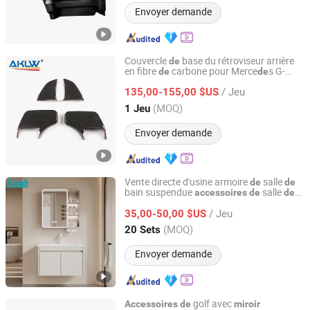
Envoyer demande
Couvercle
base du rétroviseur arrière
de
en fibre
carbone pour Merce
s G-
de
de
Dongguan Aikeliwei Carbon Fiber Technology R&D Co.,
Class W464 2019-2023
Ltd.
/ Jeu
135,00-155,00 $US
(MOQ)
1 Jeu
Guangdong, China
Depuis 2026
Envoyer demande
Vente directe d'usine armoire
salle
de
de
bain suspendue
salle
accessoires
de
de
Guangdong Difan Kitchen and Bathroom Technology Co.,
bain avec
LED
miroir
Ltd.
/ Jeu
35,00-50,00 $US
(MOQ)
20 Sets
Guangdong, China
Depuis 2025
Envoyer demande
golf avec
Accessoires
de
miroir