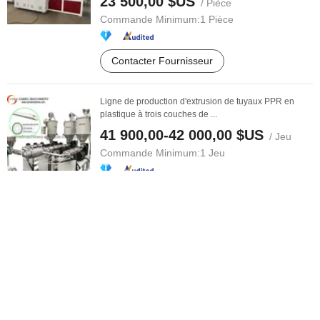
23 500,00 $US
/ Pièce
Commande Minimum:
1 Pièce
Contacter Fournisseur
Ligne de production d'extrusion de tuyaux PPR en
plastique à trois couches de ...
41 900,00-42 000,00 $US
/ Jeu
Commande Minimum:
1 Jeu
Contacter Fournisseur
Prix d'usine Machine à extruder à vis double conique
pour tuyaux en PVC ...
12 000,00-30 000,00 $US
/ Jeu
Commande Minimum:
1 Jeu