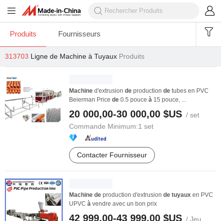
Produits
Fournisseurs
313703
Ligne de Machine à Tuyaux
Produits
Machine
d'extrusion
de
production
de
tubes en PVC
Beierman Price
de
0.5 pouce
à
15 pouce, ...
20 000,00-30 000,00 $US
/ set
Commande Minimum:
1 set
Contacter Fournisseur
Machine
de
production d'extrusion
de
tuyaux
en PVC
UPVC
à
vendre avec un bon prix
42 999,00-43 999,00 $US
/ Jeu