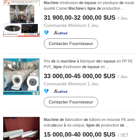
Machine
d'extrusion
de
tuyaux
en plastique
de
haute
qualité Camel
Machine
ry
ligne
de
production ...
31 900,00-32 000,00 $US
/ Jeu
Commande Minimum:
1 Jeu
Contacter Fournisseur
Prix
de
la
machine
à
fabriquer
de
s
tuyaux
en PP PE
PVC,
ligne
d'extrusion
de
tuyaux
en ...
33 000,00-45 000,00 $US
/ Jeu
Commande Minimum:
1 Jeu
Contacter Fournisseur
Machine
de
fabrication
de
bâtons en mousse PE avec
extru
de
use
à
vis unique,
ligne
de
production
de
...
15 000,00-40 000,00 $US
/ SET