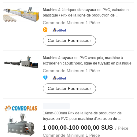
Machine
à
fabriquer
de
s
tuyaux
en PVC, extru
de
use
plastique / Prix
de
la
ligne
de
production
de
...
Commande Minimum:
1 Pièce
Contacter Fournisseur
Machine
à
tuyaux
en PVC avec prix,
machine
à
extru
de
r en caoutchouc,
ligne
de
tuyaux
en plastique
Commande Minimum:
1 Pièce
Contacter Fournisseur
16mm-800mm Prix
de
la
ligne
de
production
de
tuyaux
en PVC pour
machine
d'extrusion
de
...
1 000,00-100 000,00 $US
/ Pièce
Commande Minimum:
1 Pièce