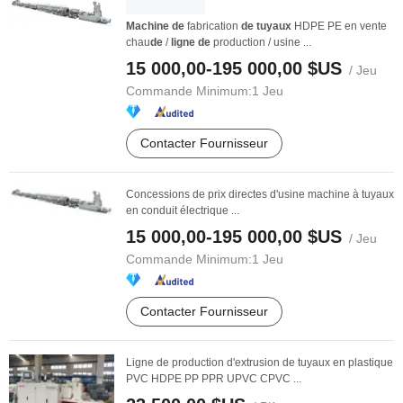
Machine
de
fabrication
de
tuyaux
HDPE PE en vente
chau
de
/
ligne
de
production / usine ...
15 000,00-195 000,00 $US
/ Jeu
Commande Minimum:
1 Jeu
Contacter Fournisseur
Concessions de prix directes d'usine machine à tuyaux
en conduit électrique ...
15 000,00-195 000,00 $US
/ Jeu
Commande Minimum:
1 Jeu
Contacter Fournisseur
Ligne de production d'extrusion de tuyaux en plastique
PVC HDPE PP PPR UPVC CPVC ...