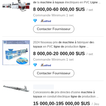
de
la
machine
à
tuyaux
électriques en PVC
Ligne
...
8 000,00-60 000,00 $US
/ set
Commande Minimum:
1 set
Contacter Fournisseur
2024 Nouveau prix
de
machine
à
fabriquer
de
s
tuyaux
en PVC
ligne
de
production
ligne
...
8 000,00-20 000,00 $US
/ set
Commande Minimum:
1 set
Contacter Fournisseur
Concessions
de
prix directes d'usine
machine
à
tuyaux
en conduit électrique
ligne
de
production ...
15 000,00-195 000,00 $US
/ Jeu