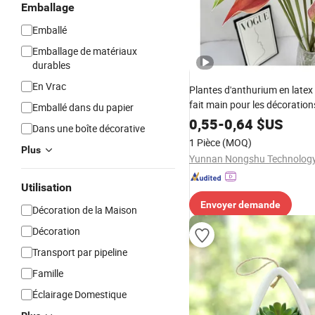
Emballage
Emballé
Emballage de matériaux
durables
En Vrac
Plantes d'anthurium en latex 
fait main pour les décoration
Emballé dans du papier
de diplôme, Noël et le Nouvel
0,55
-
0,64
$US
Dans une boîte décorative
1 Pièce
(MOQ)
Plus
Yunnan Nongshu Technology 
Utilisation
Envoyer demande
Décoration de la Maison
Décoration
Transport par pipeline
Famille
Éclairage Domestique