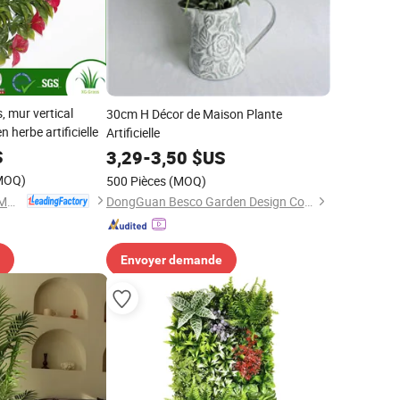
, mur vertical
30cm H Décor de Maison Plante
en herbe artificielle
Artificielle
S
3,29
-
3,50
$US
MOQ)
500 Pièces
(MOQ)
Zhejiang Xingu New Material Technology Co., Ltd
DongGuan Besco Garden Design Co.,Ltd
Envoyer demande