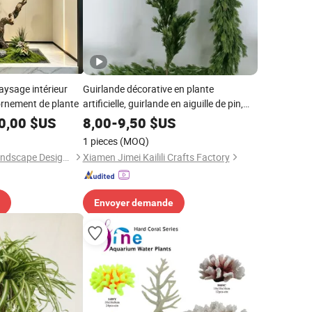
aysage intérieur
Guirlande décorative en plante
, ornement de plante
artificielle, guirlande en aiguille de pin,
guirlande en rotin, décoration de Noël en
0,00
$US
8,00
-
9,50
$US
plante artificielle
1 pieces
(MOQ)
Foshan Dingle Xin Landscape Design Co., Ltd.
Xiamen Jimei Kailili Crafts Factory
Envoyer demande