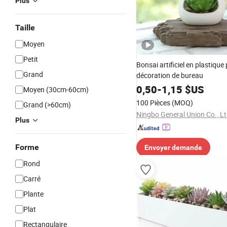
Plus
Taille
Moyen
Petit
Bonsai artificiel en plastique 
Grand
décoration de bureau
0,50
-
1,15
$US
Moyen (30cm-60cm)
100 Pièces
(MOQ)
Grand (>60cm)
Ningbo General Union Co., Lt
Plus
Forme
Envoyer demande
Rond
Carré
Plante
Plat
Rectangulaire