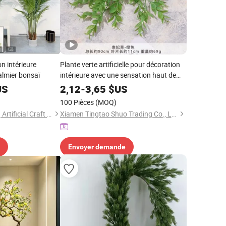
on intérieure
Plante verte artificielle pour décoration
palmier bonsaï
intérieure avec une sensation haut de
gamme
US
2,12
-
3,65
$US
100 Pièces
(MOQ)
Guangzhou Junpeng Artificial Craft Company Limited
Xiamen Tingtao Shuo Trading Co., Ltd.
Envoyer demande