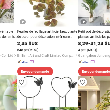
véritable
Feuilles de feuillage artificiel faux plante
Petit pot de décorati
s de remise
de cœur pour décoration intérieure
plantes artificielles 
 An chinois
clôture
2,45
$US
8,29
-
41,24
$
648 pc
(MOQ)
4 pcs
(MOQ)
Co., Ltd
Brilliant Art and Craft Limited Company
Envoyer demande
Envoyer demande