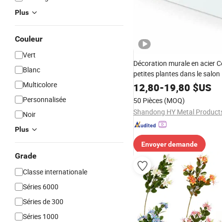
Plus
Couleur
Vert
Décoration murale en acier C
Blanc
petites plantes dans le salon
Multicolore
12,80
-
19,80
$US
Personnalisée
50 Pièces
(MOQ)
Shandong HY Metal Products
Noir
Plus
Envoyer demande
Grade
Classe internationale
Séries 6000
Séries de 300
Séries 1000