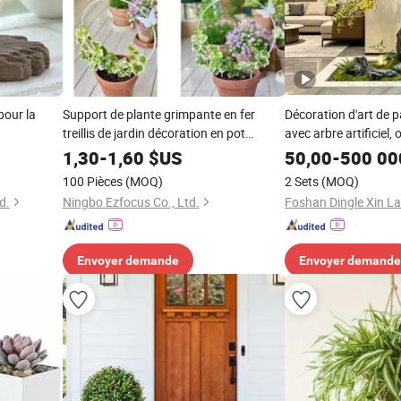
pour la
Support de plante grimpante en fer
Décoration d'art de p
treillis de jardin décoration en pot
avec arbre artificiel
Ci20708
1,30
-
1,60
$US
50,00
-
500 00
100 Pièces
(MOQ)
2 Sets
(MOQ)
d.
Ningbo Ezfocus Co., Ltd.
Envoyer demande
Envoyer demande