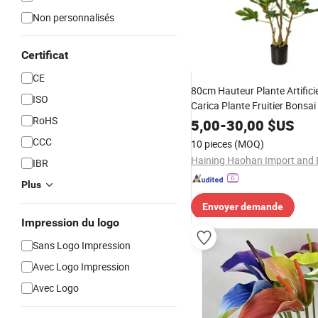
Non personnalisés
Certificat
CE
80cm Hauteur Plante Artificie
ISO
Carica Plante Fruitier Bonsa
RoHS
Plante Décor Intérieur Maiso
5,00
-
30,00
$US
CCC
10 pieces
(MOQ)
IBR
Plus
Envoyer demande
Impression du logo
Sans Logo Impression
Avec Logo Impression
Avec Logo