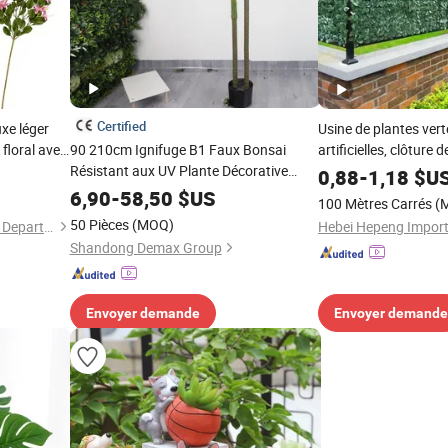
Certified
uxe léger
Usine de plantes ver
floral avec
90 210cm Ignifuge B1 Faux Bonsai
artificielles, clôture d
 table à
Résistant aux UV Plante Décorative
décoration extérieur
0,88
-
1,18
$U
ge, plante
Artificielle de Bureau
6,90
-
58,50
$US
100 Mètres Carrés
(
50 Pièces
(MOQ)
Haikou Longhua Hengxiaolei Department Store
Shandong Demax Group
Envoyer demande
Envoyer demande