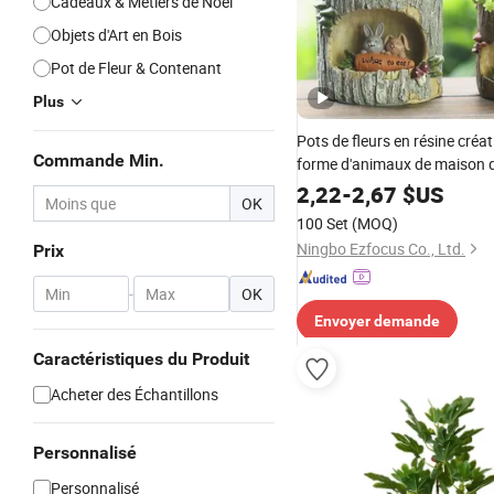
Cadeaux & Métiers de Noël
Objets d'Art en Bois
Pot de Fleur & Contenant
Plus
Pots de fleurs en résine créat
Commande Min.
forme d'animaux de maison d
arbres, pots de plantes succu
2,22
-
2,67
$US
OK
décoration de jardin Bl21203
100 Set
(MOQ)
Ningbo Ezfocus Co., Ltd.
Prix
-
OK
Envoyer demande
Caractéristiques du Produit
Acheter des Échantillons
Personnalisé
Personnalisé