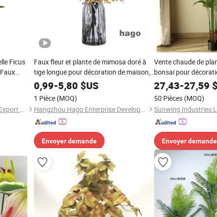
lle Ficus
Faux fleur et plante de mimosa doré à
Vente chaude de plant
i Faux
tige longue pour décoration de maison,
bonsaï pour décorati
n
fête, mariage
0,99
-
5,80
$US
27,43
-
27,59
$
1 Pièce
(MOQ)
50 Pièces
(MOQ)
Haining Haohan Import and Export Co., Ltd.
Hangzhou Hago Enterprise Development Co., Ltd.
Sunwing Industries L
Envoyer demande
Envoyer demande