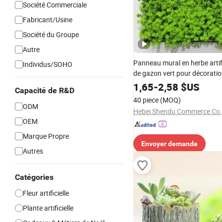
Société Commerciale
Fabricant/Usine
Société du Groupe
Autre
Panneau mural en herbe artific
Individus/SOHO
de gazon vert pour décoratio
1,65
-
2,58
$US
Capacité de R&D
40 piece
(MOQ)
ODM
Hebei Shendu Commerce Co.,
OEM
Marque Propre
Envoyer demande
Autres
Catégories
Fleur artificielle
Plante artificielle