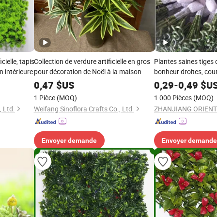
ielle, tapis
Collection de verdure artificielle en gros
Plantes saines tiges
n intérieure
pour décoration de Noël à la maison
bonheur droites, cour
décoration intérieure
0,47
$US
0,29
-
0,49
$U
1 Pièce
(MOQ)
1 000 Pièces
(MOQ)
 Ltd.
Weifang Sinoflora Crafts Co., Ltd.
Envoyer demande
Envoyer demande