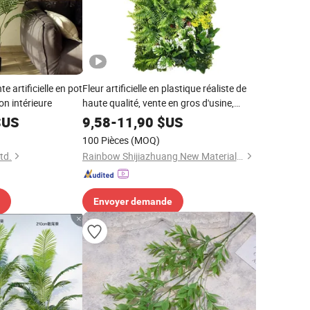
e artificielle en pot
Fleur artificielle en plastique réaliste de
on intérieure
haute qualité, vente en gros d'usine,
décoration intérieure pour la maison,
US
9,58
-
11,90
$US
décoration murale pour la maison pour
100 Pièces
(MOQ)
les mariages, Noël et jardin
td.
Rainbow Shijiazhuang New Materials Technology Co., Ltd.
Envoyer demande