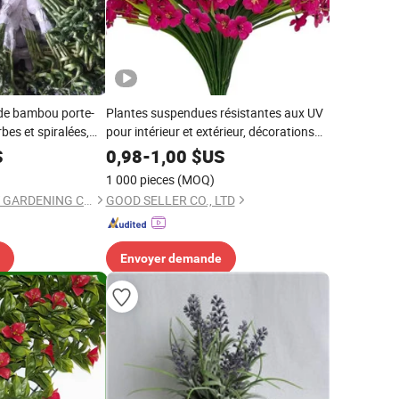
 de bambou porte-
Plantes suspendues résistantes aux UV
bes et spiralées,
pour intérieur et extérieur, décorations
 bonsaï
saisonnières, fleurs artificielles
S
0,98
-
1,00
$US
1 000 pieces
(MOQ)
ZHANJIANG ORIENT GARDENING CO., LTD.
GOOD SELLER CO., LTD
Envoyer demande