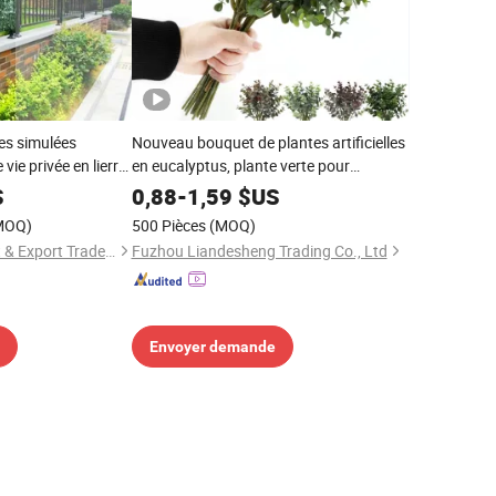
tes simulées
Nouveau bouquet de plantes artificielles
e vie privée en lierre,
en eucalyptus, plante verte pour
e
décoration de maison et de mariage
S
0,88
-
1,59
$US
MOQ)
500 Pièces
(MOQ)
Hebei Hepeng Import & Export Trade Co., Ltd.
Fuzhou Liandesheng Trading Co., Ltd
Envoyer demande