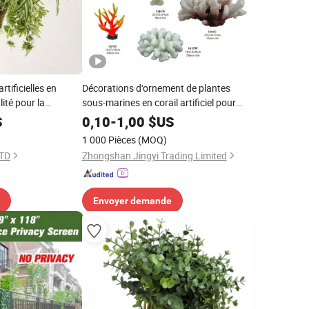
tificielles en
Décorations d'ornement de plantes
ité pour la
sous-marines en corail artificiel pour
 à domicile,
aquarium
S
0,10
-
1,00
$US
1 000 Pièces
(MOQ)
LTD
Zhongshan Jingyi Trading Limited
Envoyer demande