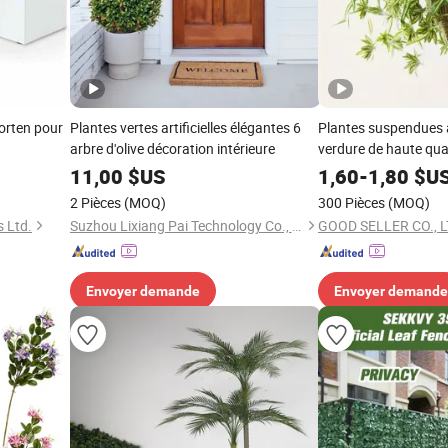
orten pour
Plantes vertes artificielles élégantes 6
Plantes suspendues ar
arbre d'olive décoration intérieure
verdure de haute qual
décoration intérieure
11,00
$US
1,60
-
1,80
$U
cadeaux
2 Pièces
(MOQ)
300 Pièces
(MOQ)
 Ltd.
Suzhou Lixiang Pai Technology Co., Ltd.
GOOD SELLER CO., 
Envoyer demande
Envoyer demande