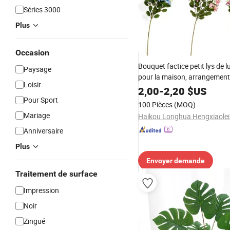
Séries 3000
Plus
Occasion
Bouquet factice petit lys de l
Paysage
pour la maison, arrangement 
Loisir
feuilles vertes, décoration de
2,00
-
2,20
$US
manger, décoration de maria
Pour Sport
100 Pièces
(MOQ)
verte
Mariage
Anniversaire
Plus
Envoyer demande
Traitement de surface
Impression
Noir
Zingué