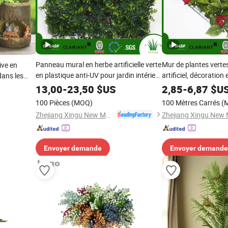
Panneau mural en herbe artificielle verte
Mur de plantes vertes
ive en
en plastique anti-UV pour jardin intérieur
artificiel, décoration 
ans les
extérieur, décoration de mur de haie
lentes,
13,00
-
23,50
$US
2,85
-
6,87
$U
100 Pièces
(MOQ)
100 Mètres Carrés
(
Zhejiang Xingu New Material Technology Co., Ltd
Envoyer demande
Envoyer demande