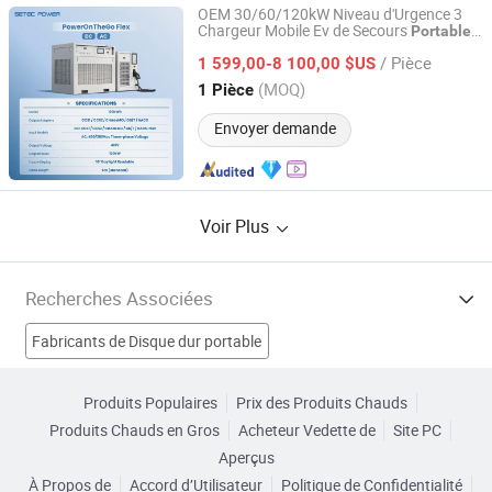
OEM 30/60/120kW Niveau d'Urgence 3
Chargeur Mobile Ev de Secours
Portable
Shenzhen SETEC Power Co., Ltd.
Ev Dc Rapide avec Stockage de Batterie
/ Pièce
1 599,00-8 100,00 $US
Guangdong, China
Depuis 2013
(MOQ)
1 Pièce
Envoyer demande
Voir Plus
Recherches Associées
Fabricants de Disque dur portable
Fabricants de Congélateur portable
Produits Populaires
Prix des Produits Chauds
Produits Chauds en Gros
Acheteur Vedette de
Site PC
Fabricants de Lecteur MP4 portable
Aperçus
À Propos de
Accord d’Utilisateur
Politique de Confidentialité
Fabricants de Lecteur DVD portable