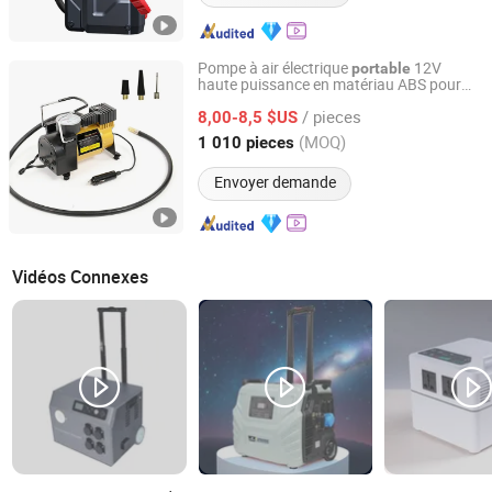
Pompe à air électrique
12V
portable
haute puissance en matériau ABS pour
Ningbo Lanhai Technology Co., Ltd
gonfleur de pneus monté dans la voiture
/ pieces
pour petites voitures et automobiles
8,00-8,5 $US
Zhejiang, China
Depuis 2020
(MOQ)
1 010 pieces
Envoyer demande
Vidéos Connexes