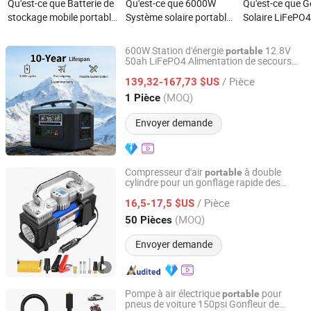
Qu'est-ce que Batterie de
Qu'est-ce que 6000W
Qu'est-ce que G
stockage mobile portable
Système solaire portable
Solaire LiFePO
à longue durée de vie
hors réseau à
de Stockage d'É
LiFePO4
chargement rapide et
par Batterie Al
600W Station d'énergie
12.8V
portable
multi-usages
Électrique Dura
50ah LiFePO4 Alimentation de secours
Shaoxing Rich Technology Co., Ltd.
pour camping, VR, maison, urgence
Modulaire Stati
/ Pièce
139,32-167,73 $US
d'Énergie Porta
Zhejiang, China
Depuis 2026
(MOQ)
1 Pièce
Envoyer demande
Compresseur d'air
à double
portable
cylindre pour un gonflage rapide des
Ningbo Lanhai Technology Co., Ltd
pneus
/ Pièce
16,5-17,5 $US
Zhejiang, China
Depuis 2020
(MOQ)
50 Pièces
Envoyer demande
Pompe à air électrique
pour
portable
pneus de voiture 150psi Gonfleur de
Ningbo Lanhai Technology Co., Ltd