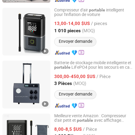
Compresseur d'air
intelligent
portable
pour l'inflation de voiture
Ningbo Lanhai Technology Co., Ltd
/ pieces
13,00-14,00 $US
Zhejiang, China
Depuis 2020
(MOQ)
1 010 pieces
Envoyer demande
Batterie de stockage mobile intelligente et
LiFePO4 pour les secours en cas
portable
Zhejiang Fimos Energy Technology Co., Ltd.
de catastrophe
/ Pièce
300,00-450,00 $US
Zhejiang, China
Depuis 2026
(MOQ)
3 Pièces
Envoyer demande
Meilleure vente Amazon : Compresseur
d'air petit et
avec affichage
portable
Ningbo Lanhai Technology Co., Ltd
numérique pour pneus de voiture
/ Pièce
8,00-8,5 $US