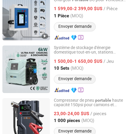
Shenzhen SETEC Power Co., Ltd.
Électriques Station de Charge pour
/ Pièce
Chargement Flexible
1 599,00-2 399,00 $US
Guangdong, China
Depuis 2013
(MOQ)
1 Pièce
Envoyer demande
Système de stockage d'énergie
domestique tout-en-un, stations
Suzhou Drivelong Intelligence Technology Co., Ltd.
d'alimentation
s pour un usage
portable
/ Jeu
domestique
1 500,00-1 650,00 $US
Jiangsu, China
Depuis 2017
(MOQ)
10 Sets
Envoyer demande
Compresseur de pneu
haute
portable
capacité 150psi pour camions et
Ningbo Lanhai Technology Co., Ltd
remorques
/ pieces
23,00-24,00 $US
Zhejiang, China
Depuis 2020
(MOQ)
1 000 pieces
Envoyer demande