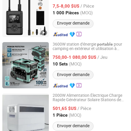
pression d'air
/ Pièce
7,5-8,00 $US
Zhejiang, China
Depuis 2020
(MOQ)
1 000 Pièces
Envoyer demande
3600W station d'énergie
pour
portable
camping en extérieur et utilisation à
Suzhou Drivelong Intelligence Technology Co., Ltd.
domicile
/ Jeu
750,00-1 080,00 $US
Jiangsu, China
Depuis 2017
(MOQ)
10 Sets
Envoyer demande
2000W Alimentation Électrique Charge
Rapide Générateur Solaire Stations de
Ningbo GLGW New Energy Co., Ltd
Puissance
s avec Sorties
Portable
/ Pièce
Essentielles
501,65 $US
Zhejiang, China
Depuis 2025
(MOQ)
1 Pièce
Envoyer demande