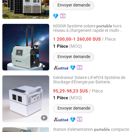
Envoyer demande
6000W Système solaire
hors
portable
réseau à chargement rapide et multi-
Suzhou Drivelong Intelligence Technology Co., Ltd.
usages
/ Pièce
1 200,00-1 260,00 $US
Jiangsu, China
Depuis 2017
(MOQ)
1 Pièce
Envoyer demande
Générateur Solaire LiFePO4 Système de
Stockage d'Énergie par Batterie
Ningbo GLGW New Energy Co., Ltd
Alimentation Électrique Durable Modulaire
/ Pièce
Station d'Énergie
95,29-98,23 $US
Portable
Zhejiang, China
Depuis 2025
(MOQ)
1 Pièce
Envoyer demande
Station d'alimentation
compacte
portable