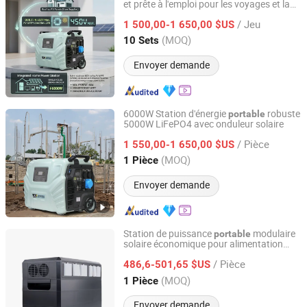
et prête à l'emploi pour les voyages et la
Suzhou Drivelong Intelligence Technology Co., Ltd.
maison
/ Jeu
1 500,00-1 650,00 $US
Jiangsu, China
Depuis 2017
(MOQ)
10 Sets
Envoyer demande
6000W Station d'énergie
robuste
portable
5000W LiFePO4 avec onduleur solaire
Suzhou Drivelong Intelligence Technology Co., Ltd.
/ Pièce
1 550,00-1 650,00 $US
Jiangsu, China
Depuis 2017
(MOQ)
1 Pièce
Envoyer demande
Station de puissance
modulaire
portable
solaire économique pour alimentation
Ningbo GLGW New Energy Co., Ltd
hors réseau
/ Pièce
486,6-501,65 $US
Zhejiang, China
Depuis 2025
(MOQ)
1 Pièce
Envoyer demande