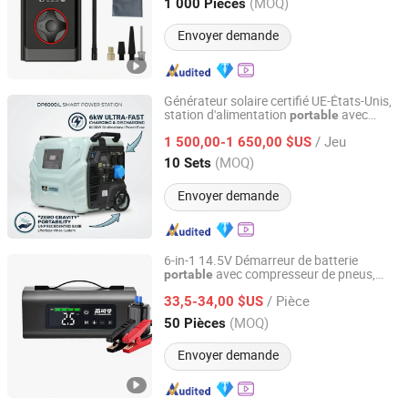
Zhejiang, China
Depuis 2020
(MOQ)
1 000 Pièces
Envoyer demande
Générateur solaire certifié UE-États-Unis,
station d'alimentation
avec
portable
Suzhou Drivelong Intelligence Technology Co., Ltd.
alimentation fiable
/ Jeu
1 500,00-1 650,00 $US
Jiangsu, China
Depuis 2017
(MOQ)
10 Sets
Envoyer demande
6-in-1 14.5V Démarreur de batterie
avec compresseur de pneus,
portable
Ningbo Lanhai Technology Co., Ltd
manomètre, lampe LED, haut-parleur
/ Pièce
Bluetooth
33,5-34,00 $US
Zhejiang, China
Depuis 2020
(MOQ)
50 Pièces
Envoyer demande