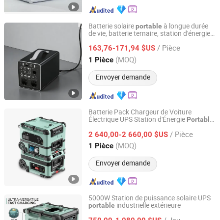
Batterie solaire
à longue durée
portable
de vie, batterie ternaire, station d'énergie
Ningbo GLGW New Energy Co., Ltd
à haute efficacité
portable
/ Pièce
163,76-171,94 $US
Zhejiang, China
Depuis 2025
(MOQ)
1 Pièce
Envoyer demande
Batterie Pack Chargeur de Voiture
Électrique UPS Station d'Énergie
Portable
Suzhou Drivelong Intelligence Technology Co., Ltd.
pour Tous les Besoins
/ Pièce
2 640,00-2 660,00 $US
Jiangsu, China
Depuis 2017
(MOQ)
1 Pièce
Envoyer demande
5000W Station de puissance solaire UPS
industrielle extérieure
portable
Suzhou Drivelong Intelligence Technology Co., Ltd.
/ Jeu