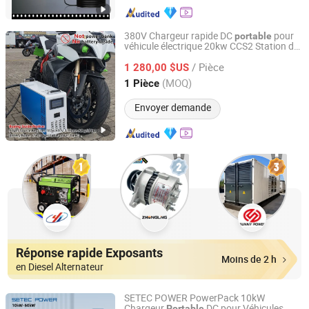
380V Chargeur rapide DC
pour
portable
véhicule électrique 20kw CCS2 Station de
Guangzhou Max Power New Energy Technology Co., Ltd.
charge électrique pour véhicule
/ Pièce
1 280,00 $US
Guangdong, China
Depuis 2022
(MOQ)
1 Pièce
Envoyer demande
Réponse rapide Exposants
Moins de 2 h
en Diesel Alternateur
SETEC POWER PowerPack 10kW
Chargeur
DC pour Véhicules
Portable