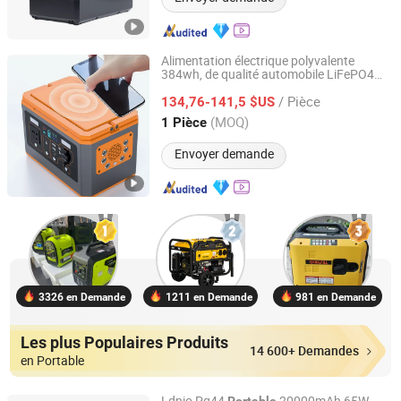
Alimentation électrique polyvalente
384wh, de qualité automobile LiFePO4
Ningbo GLGW New Energy Co., Ltd
Batterie station d'alimentation
portable
/ Pièce
avec sorties multiples (AC/DC/USB/Sans
134,76-141,5 $US
fil)
Zhejiang, China
Depuis 2025
(MOQ)
1 Pièce
Envoyer demande
3326 en Demande
1211 en Demande
981 en Demande
Les plus Populaires Produits
14 600+ Demandes
en Portable