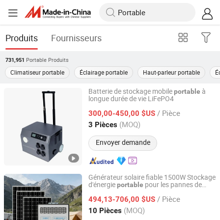
Produits
Fournisseurs
Portable
Produits
731,951
Climatiseur portable
Éclairage portable
Haut-parleur portable
É
Batterie de stockage mobile
à
portable
longue durée de vie LiFePO4
Zhejiang Fimos Energy Technology Co., Ltd.
/ Pièce
300,00-450,00 $US
Zhejiang, China
Depuis 2026
(MOQ)
3 Pièces
Envoyer demande
Générateur solaire fiable 1500W Stockage
d'énergie
pour les pannes de
portable
Shaoxing Rich Technology Co., Ltd.
courant à domicile et les voyages en plein
/ Pièce
air
494,13-706,00 $US
Zhejiang, China
Depuis 2026
(MOQ)
10 Pièces