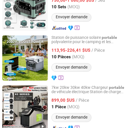
750,00-1 080,00 $US
Jiangsu, China
Depuis 2017
(MOQ)
10 Sets
Envoyer demande
Station de puissance solaire
portable
polyvalente pour le camping et les
Shaoxing Rich Technology Co., Ltd.
urgences
/ Pièce
113,95-226,41 $US
Zhejiang, China
Depuis 2026
(MOQ)
10 Pièces
Envoyer demande
7kw 20kw 30kw 40kw Chargeur
portable
de véhicule électrique Station de charge
Guangzhou Max Power New Energy Technology Co., Ltd.
de véhicule électrique
/ Pièce
899,00 $US
Guangdong, China
Depuis 2022
(MOQ)
1 Pièce
Envoyer demande