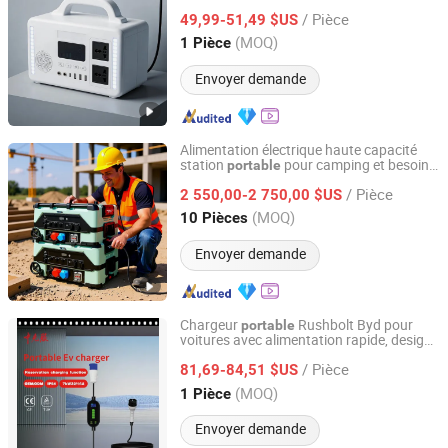
d'alimentation
s
portable
/ Pièce
49,99-51,49 $US
Zhejiang, China
Depuis 2025
(MOQ)
1 Pièce
Envoyer demande
Alimentation électrique haute capacité
station
pour camping et besoins
portable
Suzhou Drivelong Intelligence Technology Co., Ltd.
de voyage
/ Pièce
2 550,00-2 750,00 $US
Jiangsu, China
Depuis 2017
(MOQ)
10 Pièces
Envoyer demande
Chargeur
Rushbolt Byd pour
portable
voitures avec alimentation rapide, design
Anhui Zhongchongfu Iot Technology Co., Ltd.
robuste et commandes claires pour les
/ Pièce
trajets quotidiens avec CE
81,69-84,51 $US
Anhui, China
Depuis 2025
(MOQ)
1 Pièce
Envoyer demande