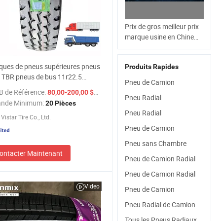
Prix de gros meilleur prix
marque usine en Chine
prix acier radial TBR pneu
de camion et de bus à prix
ues de pneus supérieures pneus
Produits Rapides
réduit 315/80r22.5
 TBR pneus de bus 11r22.5
11r22.5 12r22.5
Pneu de Camion
5 13r22.5 315/80r22.5
12.00r20
B de Référence:
/ Pièce
80,00-200,00 $US
r22.5 385/65r22.5
Pneu Radial
nde Minimum:
20 Pièces
/75r17.5 295/75r22.5 meilleur
Pneu Radial
istar Tire Co., Ltd.
 vente en gros des pneus
Pneu de Camion
Pneu sans Chambre
ontacter Maintenant
Pneu de Camion Radial
Pneu de Camion Radial
Video
Pneu de Camion
Pneu Radial de Camion
Tous les Pneus Radiaux