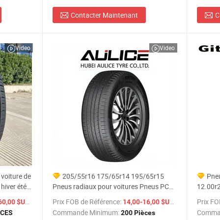
Contacter Maintenant
C
Video
Video
 voiture de
205/55r16 175/65r14 195/65r15
Pneu
hiver été
Pneus radiaux pour voitures Pneus PCR
12.00r
haute
Revendeurs Fournisseurs Prix de gros
Benne
/ PIECES
Prix FOB de Référence:
/ Pièce
Prix FO
60,00 $US
14,00-16,00 $US
ngue durée
Pneus de voiture de tourisme à vendre
Commande Minimum:
Comma
ECES
200 Pièces
s