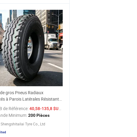
 de gros Pneus Radiaux
és à Parois Latérales Résistants
re Navolla Nv100 1200r20
B de Référence:
/ Pièce
40,58-135,8 $US
e 20 Pouce Position de
nde Minimum:
200 Pièces
ue Pneus Radiaux pour Bus
Shengshitailai Tyre Co., Ltd