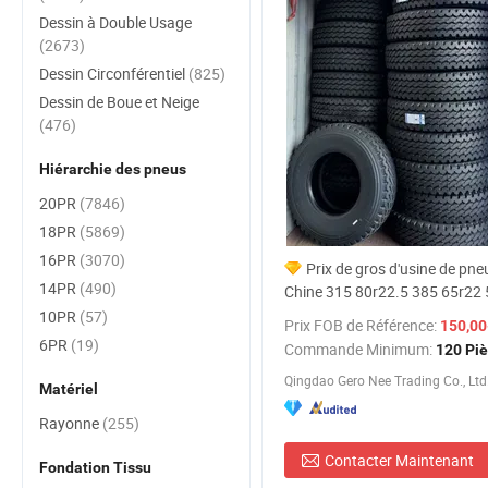
Dessin à Double Usage
(2673)
Dessin Circonférentiel
(825)
Dessin de Boue et Neige
(476)
Hiérarchie des pneus
20PR
(7846)
18PR
(5869)
16PR
(3070)
Prix de gros d'usine de pn
14PR
(490)
Chine 315 80r22.5 385 65r22 
295/80r22.5 11r22.5 11r24.5
10PR
(57)
Prix FOB de Référence:
150,00-
Pneumatique minier Linglong 
6PR
(19)
Commande Minimum:
120 Pi
pneus radiaux pour camions e
Qingdao Gero Nee Trading Co., Ltd
Matériel
Rayonne
(255)
Contacter Maintenant
Fondation Tissu