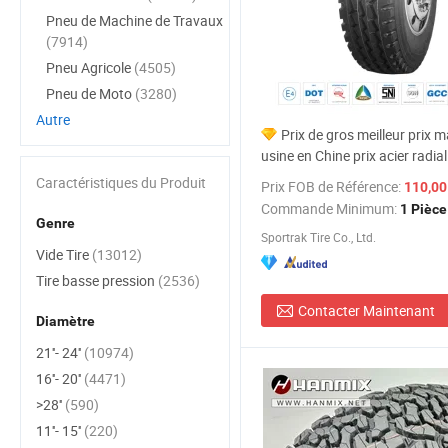
Pneu de Machine de Travaux
(7914)
Pneu Agricole
(4505)
Pneu de Moto
(3280)
Autre
Prix de gros meilleur prix 
usine en Chine prix acier radi
de camion et de bus à prix rédu
Caractéristiques du Produit
Prix FOB de Référence:
110,00
315/80r22.5 11r22.5 12r22.5
Commande Minimum:
1 Pièce
Genre
Sportrak Tire Co., Ltd.
Vide Tire
(13012)
Tire basse pression
(2536)
Contacter Maintenant
Diamètre
21''- 24''
(10974)
16''- 20''
(4471)
>28''
(590)
11''- 15''
(220)