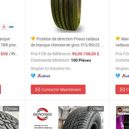
marque
Position de direction Pneus radiaux
Marq
al TBR pneu
de marque chinoise en gros 315/80r22.5
radiaux
it
315/70r22.5 385 65r22.5 295 80r22.5
12r22.
/ Pièce
Prix FOB de Référence:
/ Pièce
Prix FO
 $US
95,00-158,00 $US
 12.00r20
Prix des pneus de camion
295/80
Commande Minimum:
Comma
100 Pièces
215/235
Qingdao QJ Industrial Inc.
Qingdao V
prix de
Contacter Maintenant
C
Video
Video