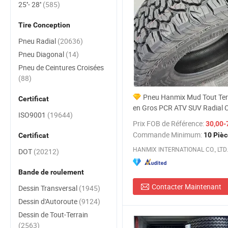
25''- 28''
(585)
Tire Conception
Pneu Radial
(20636)
Pneu Diagonal
(14)
Pneu de Ceintures Croisées
(88)
Pneu Hanmix Mud Tout Ter
Certificat
en Gros PCR ATV SUV Radial 
ISO9001
(19644)
Passager Voiture Neumaticos
Prix FOB de Référence:
30,00-
19 20 Pouces Revendeur de P
Commande Minimum:
10 Piè
Certificat
Llantas Fournisseurs pour Vo
HANMIX INTERNATIONAL CO., LTD.
Prix
DOT
(20212)
Bande de roulement
Contacter Maintenant
Dessin Transversal
(1945)
Dessin d'Autoroute
(9124)
Dessin de Tout-Terrain
(2563)