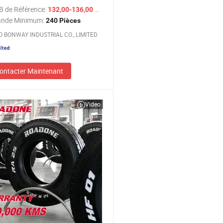
s 315/80r22.5 385/65r22.5
B de Référence:
/ Pièce
132,00-136,00 $US
r Prix de Pneus en Gros
nde Minimum:
240 Pièces
 BONWAY INDUSTRIAL CO., LIMITED
ontacter Maintenant
Video