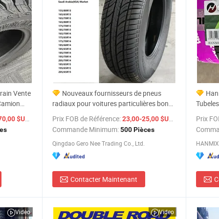
rain Vente
Nouveaux fournisseurs de pneus
Han
Camion
radiaux pour voitures particulières bon
Tubele
 16 17 18
marché Linglong Triangle revendeurs
Pneus 
/ Pièce
Prix FOB de Référence:
/ Pièce
Prix FO
70,00 $US
23,00-25,00 $US
neus
prix de gros en vrac
Radiau
Commande Minimum:
Comma
ces
500 Pièces
itures Bons
PCR/LTR/C/Van/Pick-up pneus légers
Voiture
Qingdao Gero Nee Trading Co., Ltd.
HANMIX 
pour camions 205/55r16 175/65r14 Prix
Contacter Maintenant
C
Video
Video