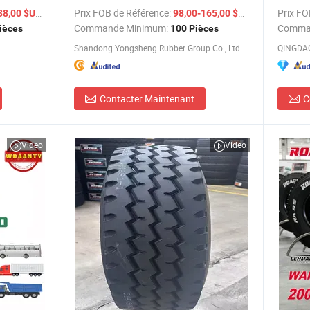
385/65r22.5
Autobu
/ Pièce
Prix FOB de Référence:
/ Pièce
Prix FO
38,00 $US
98,00-165,00 $US
Meilleu
Commande Minimum:
Comma
ièces
100 Pièces
Shandong Yongsheng Rubber Group Co., Ltd.
QINGDAO
Contacter Maintenant
C
Video
Video