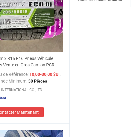
mix R15 R16 Pneus Véhicule
ss Vente en Gros Camion PCR
de Voiture Passagers Revendeurs
B de Référence:
/ Pièce
10,00-30,00 $US
x 205/55r16 235/70/16 pour
nde Minimum:
30 Pièces
s à Vendre Llantas Bons Prix
INTERNATIONAL CO., LTD.
ontacter Maintenant