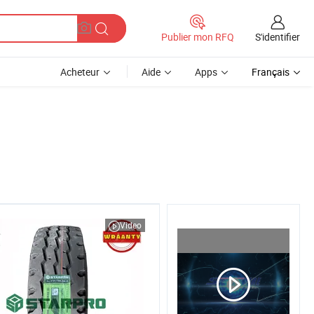
S'identifier
Publier mon RFQ
Acheteur
Aide
Apps
Français
Video