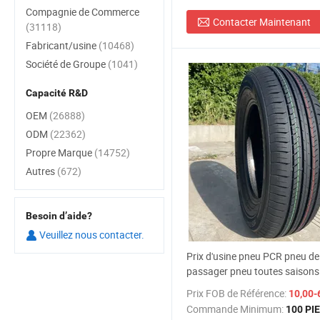
Compagnie de Commerce
Contacter Maintenant
(31118)
Fabricant/usine
(10468)
Société de Groupe
(1041)
Capacité R&D
OEM
(26888)
ODM
(22362)
Propre Marque
(14752)
Autres
(672)
Besoin d’aide?
Veuillez nous contacter.
Prix d'usine pneu PCR pneu de
passager pneu toutes saisons 
neige pneu 12-32 pouce pneu 
Prix FOB de Référence:
10,00-
performance pour une plus lo
Commande Minimum:
100 PI
de vie pneu radial toutes taille