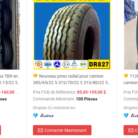
eus TBR en
Nouveau pneu radial pour camion
112
5 13r22.5
385/65r22.5 315/70r22.5 315/80r22.5
camion
12.00r20 10.00r20 Meilleure qualité et
Pneu ra
/ Pièce
Prix FOB de Référence:
/ Pièce
Prix FO
160,00 $US
85,00-159,00 $US
Llantas
prix bas prix des pneus de camion en
Commer
Commande Minimum:
Comma
èces
100 Pièces
t bus
Chine
.
Qingdao QJ Industrial Inc.
Qingdao 
Contacter Maintenant
C