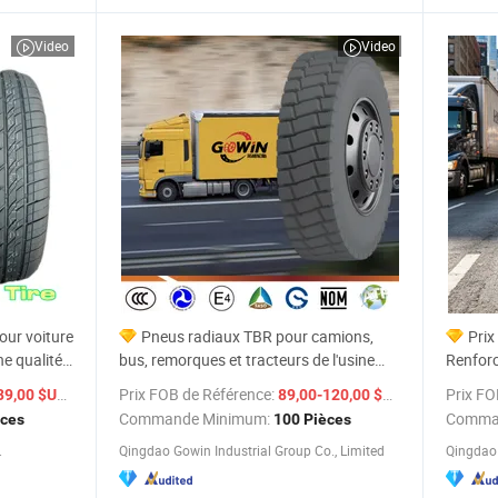
Video
Video
our voiture
Pneus radiaux TBR pour camions,
Prix
e qualité
bus, remorques et tracteurs de l'usine
Renforc
ers
Kapsen Habilead à prix abordable et de
à l'Usu
/ Pièce
Prix FOB de Référence:
/ Pièce
Prix FO
39,00 $US
89,00-120,00 $US
 cher
haute qualité 315/80r22.5 13r22.5
Diamètr
Commande Minimum:
Comma
èces
100 Pièces
315/70r22.5
Remorq
.
Qingdao Gowin Industrial Group Co., Limited
Qingdao 