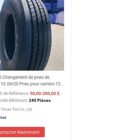
0 Changement de pneu de
 10.00r20 Pneu pour camion 12
dial 295 315/80r22.5 Prix
B de Référence:
/ Pièce
50,00-200,00 $US
ce Wanli Taitong
nde Minimum:
240 Pièces
Timax Tire Co., Ltd.
ontacter Maintenant