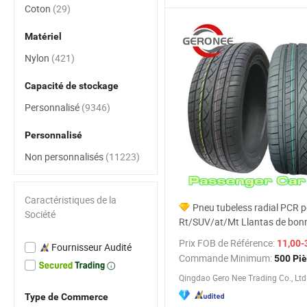
Coton
(29)
Matériel
Nylon
(421)
Capacité de stockage
Personnalisé
(9346)
Personnalisé
Non personnalisés
(11223)
Caractéristiques de la
Pneu tubeless radial PCR p
Société
Rt/SUV/at/Mt Llantas de bonn
en gros pour pneus de passag
Prix FOB de Référence:
11,00-
Fournisseur Audité
195/65r15 205/55r16 Prix pas
Commande Minimum:
500 Pi
Pneus
Qingdao Gero Nee Trading Co., Ltd
Type de Commerce