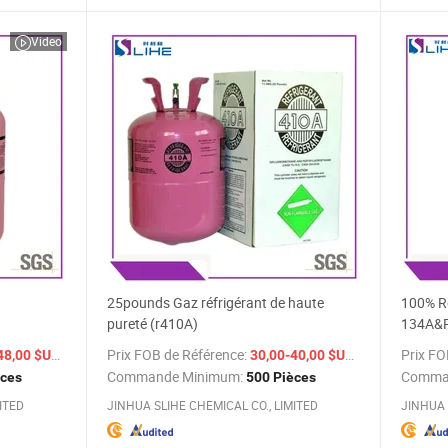
Video
25pounds Gaz réfrigérant de haute
100% Ré
pureté (r410A)
134A&
10A gaz
/ Pièce
Prix FOB de Référence:
/ Pièce
Prix FO
48,00 $US
30,00-40,00 $US
Commande Minimum:
Comma
èces
500 Pièces
ITED
JINHUA SLIHE CHEMICAL CO., LIMITED
JINHUA 