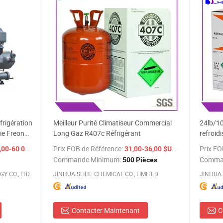
frigération
Meilleur Purité Climatiseur Commercial
24lb/10
rie Freon
Long Gaz R407c Réfrigérant
refroid
ur glace
Prix FOB de Référence:
/ Pièce
/ Pièce
Prix FO
60 000,00 $US
31,00-36,00 $US
Commande Minimum:
Comma
500 Pièces
 CO., LTD.
JINHUA SLIHE CHEMICAL CO., LIMITED
JINHUA 
Contacter Maintenant
C