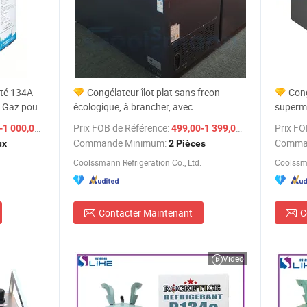
ité 134A
Congélateur îlot plat sans freon
Cong
 Gaz pour
écologique, à brancher, avec
superma
risés
refroidissement statique
corps é
/ Jeu
Prix FOB de Référence:
/ Pièce
Prix FO
 000,00 $US
499,00-1 399,00 $US
Commande Minimum:
Comma
ux
2 Pièces
Coolssmann Refrigeration Co., Ltd.
Coolssma
Contacter Maintenant
C
Video