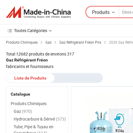
Produits
Toutes Catégories
Produits Chimiques
Gaz
Gaz Réfrigérant Fréon Prix
2026 Gaz Réfrig
Total
12682
produits de environs
317
Gaz Réfrigérant Fréon
fabricants et fournisseurs
Liste de Produits
Catalogue
Produits Chimiques
Gaz
(970)
Hydrocarbure & Dérivé
(573)
Tube, Pipe & Tuyau en
Caoutchouc
(114)