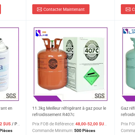
Contacter Maintenant
C
rant en
11.3kg Meilleur réfrigérant à gaz pour le
Gaz réf
refroidissement R407c
refroid
l'ozon
/ Pièce
Prix FOB de Référence:
/ Pièce
Prix FO
,2 $US
48,00-52,00 $US
Commande Minimum:
Comma
Pièces
500 Pièces