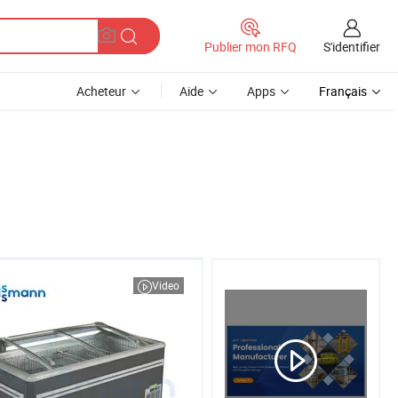
S'identifier
Publier mon RFQ
Acheteur
Aide
Apps
Français
Video