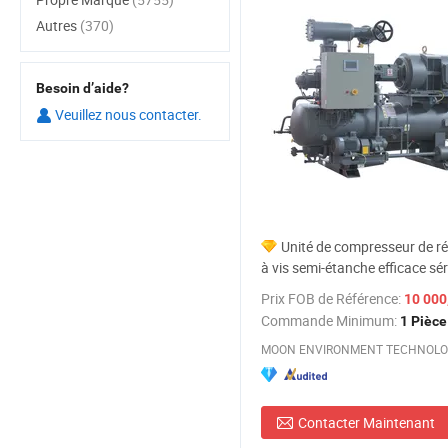
Autres
(370)
Besoin d’aide?
Veuillez nous contacter.
Unité de compresseur de ré
à vis semi-étanche efficace sé
avec unité de condensation po
Prix FOB de Référence:
10 000,00-
en flocons
Commande Minimum:
1 Pièce
MOON ENVIRONMENT TECHNOLOGY
Contacter Maintenant