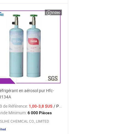
Video
frigérant en aérosol pur Hfc-
R134A
B de Référence:
/ Pièce
1,00-3,8 $US
nde Minimum:
6 000 Pièces
SLIHE CHEMICAL CO., LIMITED