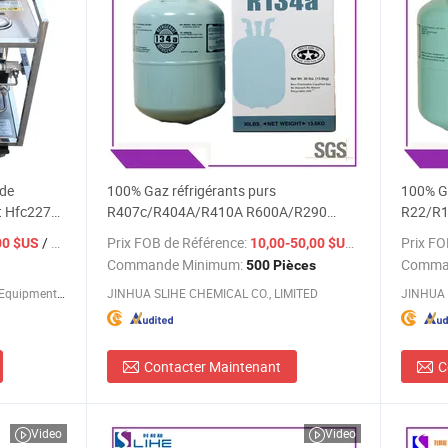
ide
100% Gaz réfrigérants purs
100% Ga
et Hfc227ea
R407c/R404A/R410A R600A/R290
R22/R13
/R134A Prix d'usine
/ Pièce
Prix FOB de Référence:
/ Pièce
Prix FO
00 $US
10,00-50,00 $US
Commande Minimum:
Comma
500 Pièces
Shandong Terek Fluid Technology Equipment CO., LTD
JINHUA SLIHE CHEMICAL CO., LIMITED
JINHUA 
Contacter Maintenant
C
Video
Video