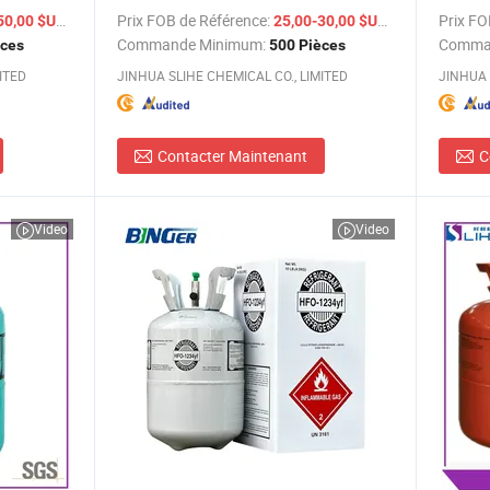
/ Pièce
Prix FOB de Référence:
/ Pièce
Prix FO
50,00 $US
25,00-30,00 $US
Commande Minimum:
Comma
èces
500 Pièces
ITED
JINHUA SLIHE CHEMICAL CO., LIMITED
JINHUA 
Contacter Maintenant
C
Video
Video