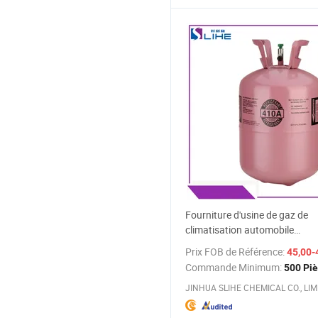
Fourniture d'usine de gaz de
climatisation automobile
R22/R404A/R134A/R407c/R4
Prix FOB de Référence:
45,00-
réfrigérant
Commande Minimum:
500 Pi
JINHUA SLIHE CHEMICAL CO., LIM