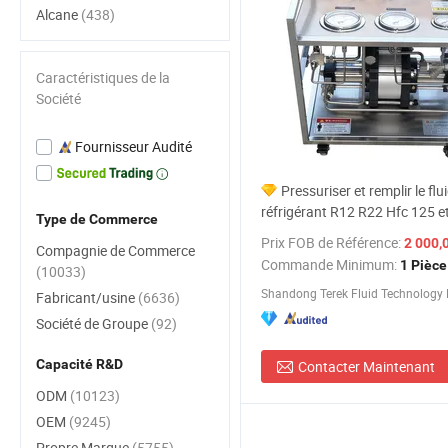
Alcane
(438)
Caractéristiques de la
Société
Fournisseur Audité
Pressuriser et remplir le flu
réfrigérant R12 R22 Hfc 125 
Type de Commerce
Halon et Fréon
Prix FOB de Référence:
2 000,
Compagnie de Commerce
Commande Minimum:
1 Pièce
(10033)
Fabricant/usine
(6636)
Société de Groupe
(92)
Capacité R&D
Contacter Maintenant
ODM
(10123)
OEM
(9245)
Propre Marque
(5755)