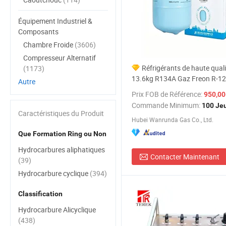
Équipement Industriel &
Composants
Chambre Froide
(3606)
Compresseur Alternatif
Réfrigérants de haute qual
(1173)
13.6kg R134A Gaz Freon R-12
Autre
processus de fabrication auto
Prix FOB de Référence:
950,00-1
Commande Minimum:
100 Je
Caractéristiques du Produit
Hubei Wanrunda Gas Co., Ltd.
Que Formation Ring ou Non
Hydrocarbures aliphatiques
Contacter Maintenant
(39)
Hydrocarbure cyclique
(394)
Classification
Hydrocarbure Alicyclique
(438)