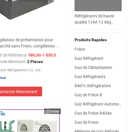
Réfrigérants de haute
qualité 134A 13.6kg
R134A Gaz Freon R-12
Gaz pour processus de
élateur de présentation pour
Produits Rapides
fabrication autorisés
rché sans Freon, congélateur à
Fréon
pais
B de Référence:
/ Pièce
980,00-1 850,00 $US
Gaz Réfrigérant
nde Minimum:
2 Pièces
Gaz de Climatisation
nn Refrigeration Co., Ltd.
Gaz Réfrigérants
R407c Réfrigération
ontacter Maintenant
Gaz de Fréon R
Gaz Réfrigérant Automobile
Video
Gaz de Fréon R404a
Gaz de Freon
Mélange de Gaz Réfrigérant