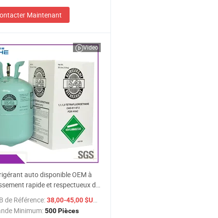
ontacter Maintenant
Video
rigérant auto disponible OEM à
issement rapide et respectueux de
e R134A
B de Référence:
/ Pièce
38,00-45,00 $US
nde Minimum:
500 Pièces