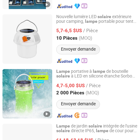
Nouvelle lumière LED
extérieure
solaire
pour camping,
portable pour tente,
lampe
NINGBO CONFIDENCE CAR ACCESSORY LTD.
lumière d'ambiance champignon avec
/ Pièce
chargement USB
5,7-6,5 $US
Zhejiang, China
Depuis 2021
(MOQ)
10 Pièces
Envoyer demande
portative à
de bouteille
Lampe
lampe
à LED en silicone étanche Sorbo
solaire
Zhejiang Sorbo Technology Co., Ltd.
Pour les articles cadeaux
/ Pièce
4,7-5,00 $US
Zhejiang, China
Depuis 2018
(MOQ)
2 000 Pièces
Envoyer demande
de jardin
intégrée de l'usine
Lampe
solaire
directe IP65,
de cour pour
solaire
lampe
Jiaxing Jan-Yo Trade Company Ltd
cour extérieure
/ Pièce