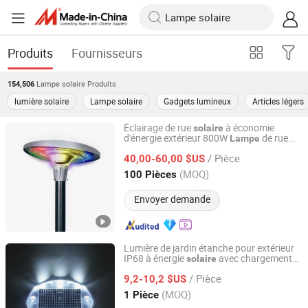
Produits
Fournisseurs
Lampe solaire
Produits
154,506
lumière solaire
Lampe solaire
Gadgets lumineux
Articles légers
Éclairage de rue
à économie
solaire
d'énergie extérieur 800W
de rue
Lampe
Jiangsu Shixin Electric Group Co., Ltd.
étanche
/ Pièce
40,00-60,00 $US
Jiangsu, China
Depuis 2013
(MOQ)
100 Pièces
Envoyer demande
Lumière de jardin étanche pour extérieur
IP68 à énergie
avec chargement
solaire
Shenzhen Sroada Tech Co., Limited
automatique,
LED pour chemin,
lampe
/ Pièce
sous-sol, piscine souterraine, sous-marine
9,2-10,2 $US
Guangdong, China
Depuis 2022
(MOQ)
1 Pièce