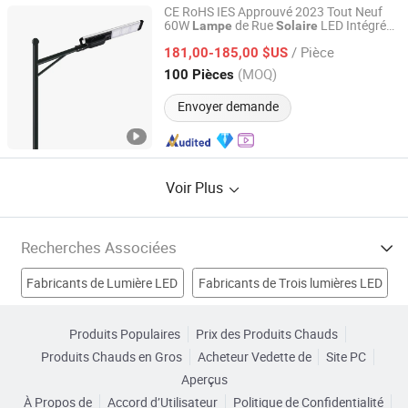
CE RoHS IES Approuvé 2023 Tout Neuf
60W
de Rue
LED Intégrée
Lampe
Solaire
Jiangsu Shixin Electric Group Co., Ltd.
Tout-en-Un
/ Pièce
181,00-185,00 $US
Jiangsu, China
Depuis 2013
(MOQ)
100 Pièces
Envoyer demande
Voir Plus
Recherches Associées
Fabricants de Lumière LED
Fabricants de Trois lumières LED
Fabricants de éclairage LED
Fabricants de Lampe à LED
Produits Populaires
Prix des Produits Chauds
Produits Chauds en Gros
Acheteur Vedette de
Site PC
Lumière Usines
Lampe Usines
solaire Usines
Aperçus
À Propos de
Accord d’Utilisateur
Politique de Confidentialité
Lampe de rue Usines
Prix de lampe de projecteur