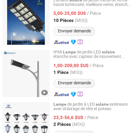
Lumière
de jardin mural de ferme
solaire
haute luminosité, meilleure vente, étanche
Guangzhou Light Messenger Technology Application Co.,
IP65 avec capteur de mouvement,
lampe
Ltd
/ Pièce
à économie d'énergie en gros, lumière de
5,00-25,00 $US
rue
,
extérieure
solaire
lampe
solaire
(MOQ)
10 Pièces
Guangdong, China
Depuis 2023
Envoyer demande
IP68
de jardin LED
Lampe
solaire
étanche avec capteur de mouvement
Bluesmart Solar PV Co., Ltd.
pour extérieur
/ Pièce
1,00-200,00 $US
Guangdong, China
Depuis 2016
(MOQ)
1 Pièce
Envoyer demande
de jardin à LED
extérieure
Lampe
solaire
avec éclairage de tête et poteau
Yangzhou Huatai Lighting Group Co., Ltd
/ Pièce
23,3-56,6 $US
Jiangsu, China
Depuis 2024
(MOQ)
2 Pièces