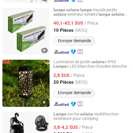
murale jardin
lampe
solaire
lampe
extérieur lumière
solaire
lampe
solaire
Shenzhen Focus Lighting Co., Ltd.
extérieur
/ Pièce
40,1-43,1 $US
Guangdong, China
Depuis 2018
(MOQ)
10 Pièces
Envoyer demande
Luminaires de jardin
s IP65
solaire
s LED blanches chaudes étanches
Lampe
Ningbo Ezfocus Co., Ltd.
Ci17912
/ Pièce
2,8 $US
Zhejiang, China
Depuis 2021
(MOQ)
20 Pièces
Envoyer demande
torche
multifonction
Lampe
solaire
extérieure pour camping
Ningbo Yinzhou Wenhui Paper Co., Ltd.
/ Pièce
3,8-4,2 $US