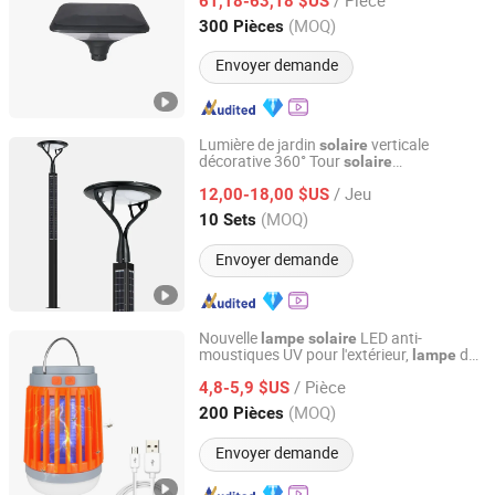
61,18-63,18 $US
Zhejiang, China
Depuis 2025
(MOQ)
300 Pièces
Envoyer demande
Lumière de jardin
verticale
solaire
décorative 360° Tour
solaire
Zhongshan Xuyi Lighting Co., Ltd.
Q235+Aluminum Construire IP65 3m 4m
/ Jeu
5m 6m
de jardin LED
12,00-18,00 $US
Lampe
solaire
Guangdong, China
Depuis 2026
(MOQ)
10 Sets
Envoyer demande
Nouvelle
LED anti-
lampe
solaire
moustiques UV pour l'extérieur,
de
lampe
Ningbo Eto Outdoor Supplies Co., Ltd.
camping,
d'urgence
lampe
/ Pièce
4,8-5,9 $US
Zhejiang, China
Depuis 2019
(MOQ)
200 Pièces
Envoyer demande