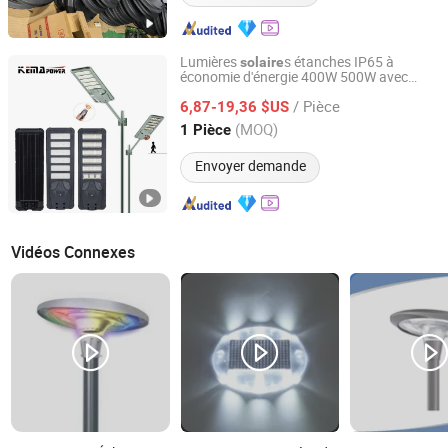
Lumières
s étanches IP65 à
solaire
économie d'énergie 400W 500W avec
NINGBO KEMAPOWER ELECTRONICS CO., LTD.
contrôle par capteur pour
s LED de
lampe
/ Pièce
route
6,87-19,36 $US
Zhejiang, China
Depuis 2017
(MOQ)
1 Pièce
Envoyer demande
Vidéos Connexes