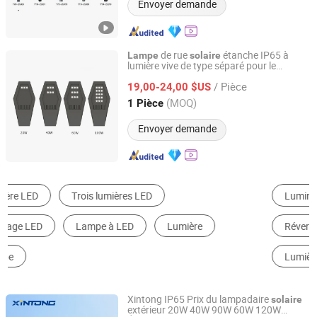
Envoyer demande
de rue
étanche IP65 à
Lampe
solaire
lumière vive de type séparé pour le
Zhongjing Rongguang New Energy Jiangsu Co., Ltd.
stationnement extérieur
/ Pièce
19,00-24,00 $US
Jiangsu, China
Depuis 2025
(MOQ)
1 Pièce
Envoyer demande
Luminaire Solaire
Éclairage Public LED
Réverbère
Projecteur LED
Lumière à Cordes LED
Lampe de Jardin
Xintong IP65 Prix du lampadaire
solaire
extérieur 20W 40W 90W 60W 120W
Yangzhou Xintong Transport Equipment Group Co., Ltd.