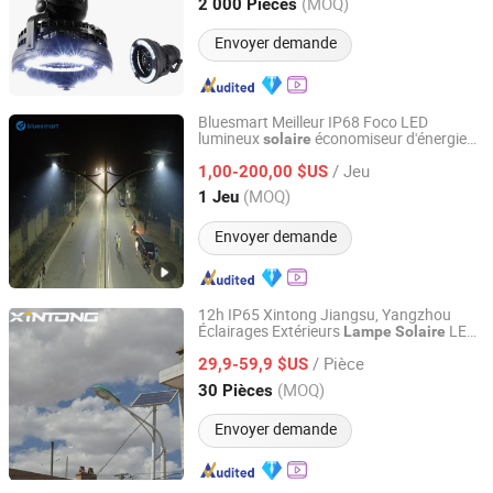
Zhejiang, China
Depuis 2012
(MOQ)
2 000 Pièces
Envoyer demande
Bluesmart Meilleur IP68 Foco LED
lumineux
économiseur d'énergie
solaire
Bluesmart Solar PV Co., Ltd.
pour route 50W
LED
Lampe
/ Jeu
1,00-200,00 $US
Guangdong, China
Depuis 2016
(MOQ)
1 Jeu
Envoyer demande
12h IP65 Xintong Jiangsu, Yangzhou
Éclairages Extérieurs
LED
Lampe
Solaire
Yangzhou Xintong Transport Equipment Group Co., Ltd.
Lampadaire Chaud
/ Pièce
29,9-59,9 $US
Jiangsu, China
Depuis 2019
(MOQ)
30 Pièces
Envoyer demande