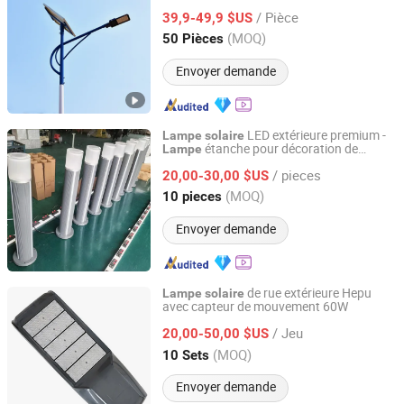
Éclairage LED lampadaire
solaire
/ Pièce
39,9-49,9 $US
Jiangsu, China
Depuis 2019
(MOQ)
50 Pièces
Envoyer demande
LED extérieure premium -
Lampe
solaire
étanche pour décoration de
Lampe
Ddk Tech Elecfacility Yangzhou Co., Ltd
paysage
/ pieces
20,00-30,00 $US
Jiangsu, China
Depuis 2025
(MOQ)
10 pieces
Envoyer demande
de rue extérieure Hepu
Lampe
solaire
avec capteur de mouvement 60W
Yangzhou HePu Lighting Technology Co., Ltd.
/ Jeu
20,00-50,00 $US
Jiangsu, China
Depuis 2020
(MOQ)
10 Sets
Envoyer demande