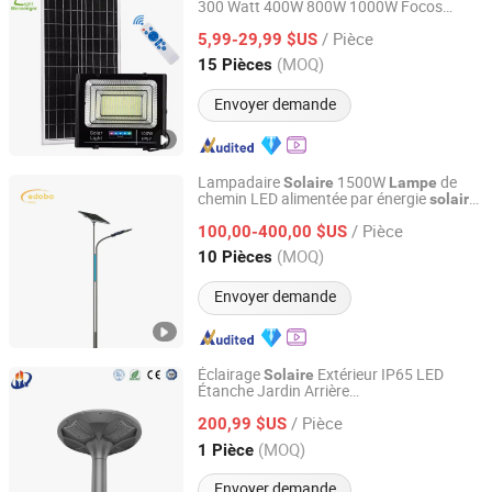
300 Watt 400W 800W 1000W Focos
Guangzhou Light Messenger Technology Application Co.,
Extérieur Mur Rue Réflecteur
Solaire
Ltd
/ Pièce
de Plafond
Alimentée par
5,99-29,99 $US
Lampe
Solaire
Énergie
de Plafond LED
Solaire
Lampe
(MOQ)
15 Pièces
Extérieure
Solaire
Guangdong, China
Depuis 2023
Envoyer demande
Lampadaire
1500W
de
Solaire
Lampe
chemin LED alimentée par énergie
solaire
Yantai Edobo Tech. Co., Ltd
et lampadaire à économie d'énergie
/ Pièce
100,00-400,00 $US
Jiangsu, China
Depuis 2024
(MOQ)
10 Pièces
Envoyer demande
Éclairage
Extérieur IP65 LED
Solaire
Étanche Jardin Arrière
Jiangsu Xuyida Construction Engineering Co., Ltd
70W/80W/100W/120W Parc Lumières
/ Pièce
200,99 $US
Lampe
Jiangsu, China
Depuis 2023
(MOQ)
1 Pièce
Envoyer demande