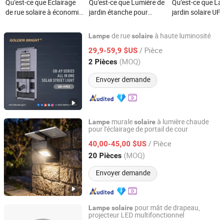
Qu'est-ce que Éclairage
Qu'est-ce que Lumière de
Qu'est-ce que 
de rue solaire à économie
jardin étanche pour
jardin solaire U
d'énergie extérieur 800W
extérieur IP68 à énergie
intégrée 15W 
Lampe de rue étanche
solaire avec chargement
lumière solaire 
de rue
à haute luminosité
Lampe
solaire
automatique, lampe LED
durable en haut
Jiangsu Goldenbright Group Co., Ltd
/ Pièce
29,9-59,9 $US
pour chemin, sous-sol,
poteau
(MOQ)
piscine souterraine, sous-
2 Pièces
Jiangsu, China
Depuis 2023
marine
Envoyer demande
murale
à lumière chaude
Lampe
solaire
pour l'éclairage de portail de cour
Jiangsu Xinyixin Lighting Technology Co., Ltd.
/ Pièce
40,00-45,00 $US
Jiangsu, China
Depuis 2026
(MOQ)
20 Pièces
Envoyer demande
pour mât de drapeau,
Lampe
solaire
projecteur LED multifonctionnel
Ningbo Light International Trade Co., Ltd