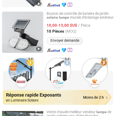
Bouton de contrôle de lumière de jardin
murale d'éclairage extérieur
solaire
lampe
World-Dawn Lighting Co., Limited
/ Pièce
10,00-13,00 $US
Guangdong, China
Depuis 2011
(MOQ)
10 Pièces
Envoyer demande
Réponse rapide Exposants
Moins de 2 h
en Luminaire Solaire
Vente chaude meilleur vendeur
de
lampe
jardin
pas chère étanche
solaire