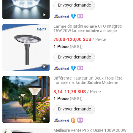
Envoyer demande
de jardin
UFO intégrée
Lampe
solaire
15W 20W lumière
à énergie
solaire
Ellins Optoelectronics Co., Limited
durable en haut de poteau
/ Pièce
78,00-120,00 $US
Guangdong, China
Depuis 2017
(MOQ)
1 Pièce
Envoyer demande
Différente Hauteur Un Deux Trois Tête
Lumière de Jardin
Moderne
Solaire
Sichuan Laihong Zhixin Lighting Technology Co., Ltd.
Lumière de Poteau
de Jardin
Solaire
/ Pièce
Paysager Lumière de Jardin LED
8,14-11,78 $US
Solaire
Sichuan, China
Depuis 2025
(MOQ)
1 Pièce
Envoyer demande
Meilleure Vente Prix d'Usine 100W 200W