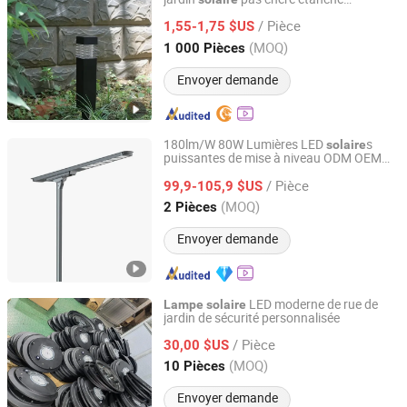
JINHUA HI-RISING IMP. & EXP. CO., LTD.
extérieure
/ Pièce
1,55-1,75 $US
Zhejiang, China
Depuis 2014
(MOQ)
1 000 Pièces
Envoyer demande
180lm/W 80W Lumières LED
s
solaire
puissantes de mise à niveau ODM OEM
Sichuan Haoyuan Deju Technology Co., Ltd.
avec télécommande,
lampe
solaire
/ Pièce
étanche pour jardin extérieur, lanterne de
99,9-105,9 $US
rue et de cour
Sichuan, China
Depuis 2025
(MOQ)
2 Pièces
Envoyer demande
LED moderne de rue de
Lampe
solaire
jardin de sécurité personnalisée
Eastar Electric Group Co., Ltd.
/ Pièce
30,00 $US
Jiangsu, China
Depuis 2018
(MOQ)
10 Pièces
Envoyer demande