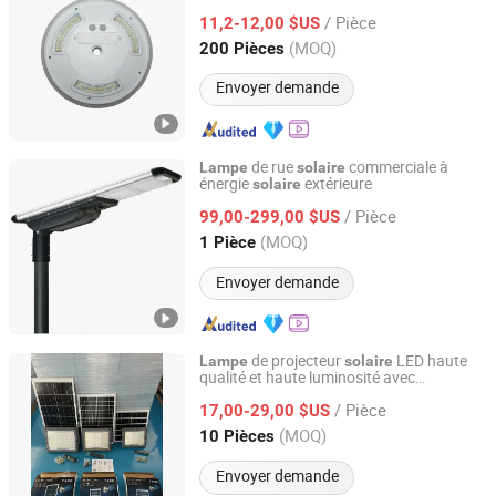
/ Pièce
11,2-12,00 $US
Zhejiang, China
Depuis 2022
(MOQ)
200 Pièces
Envoyer demande
de rue
commerciale à
Lampe
solaire
énergie
extérieure
solaire
Shenzhen BBier Lighting Co., Ltd.
/ Pièce
99,00-299,00 $US
Guangdong, China
Depuis 2012
(MOQ)
1 Pièce
Envoyer demande
de projecteur
LED haute
Lampe
solaire
qualité et haute luminosité avec
Dongguan Jinsen Craft Technology Co., Ltd.
télécommande,
en métal,
lampe
solaire
/ Pièce
corps en aluminium,
en
17,00-29,00 $US
lampe
solaire
aluminium,
de rue
en
lampe
solaire
Guangdong, China
Depuis 2020
(MOQ)
10 Pièces
aluminium
Envoyer demande