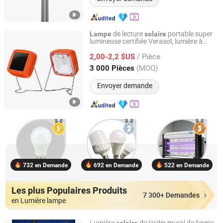
de lecture
portable super
Lampe
solaire
lumineuse certifiée Verasol, lumière à
Qingdao Sunshine New Energy Co., Ltd.
panneau
pour l'Inde rurale et
solaire
/ Pièce
l'Afrique (SC-5)
2,00-2,2 $US
Shandong, China
Depuis 2014
(MOQ)
3 000 Pièces
Envoyer demande
732 en Demande
692 en Demande
522 en Demande
Les plus Populaires Produits
7 300+ Demandes
en Lumière lampe