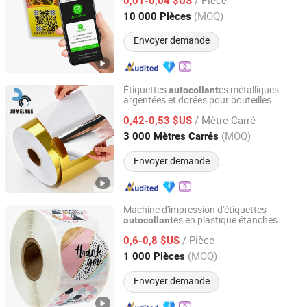
0,01-0,04 $US
(MOQ)
10 000 Pièces
Guangdong, China
Depuis 2026
Envoyer demande
Étiquettes
es métalliques
autocollant
argentées et dorées pour bouteilles
Jumelage Jiangsu New Material Technology Co., Ltd.
cosmétiques
/ Mètre Carré
0,42-0,53 $US
Jiangsu, China
Depuis 2024
(MOQ)
3 000 Mètres Carrés
Envoyer demande
Machine d'impression d'étiquettes
es en plastique étanches
autocollant
Wenzhou Qingyu Craft & Gift Co., Ltd.
personnalisées pour biscuits, rouleau
/ Pièce
d'étiquettes en feuille dorée
0,6-0,8 $US
Zhejiang, China
Depuis 2019
(MOQ)
1 000 Pièces
Envoyer demande