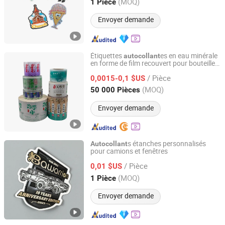
Zhejiang, China
Depuis 2024
(MOQ)
1 Pièce
Envoyer demande
Étiquettes
es en eau minérale
autocollant
en forme de film recouvert pour bouteilles
Anhui Tianlong Super Color Pack Co., Ltd.
en verre et en plastique avec vernis UV
/ Pièce
0,0015-0,1 $US
Anhui, China
Depuis 2026
(MOQ)
50 000 Pièces
Envoyer demande
s étanches personnalisés
Autocollant
pour camions et fenêtres
Ningbo Xianying Packing Material Co., Ltd.
/ Pièce
0,01 $US
Zhejiang, China
Depuis 2024
(MOQ)
1 Pièce
Envoyer demande