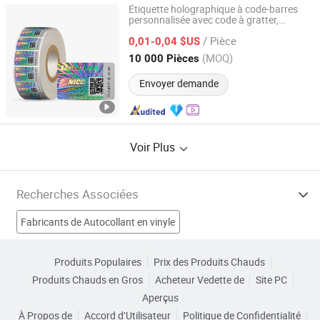
Étiquette holographique à code-barres
personnalisée avec code à gratter,
Shenzhen Zhengbiao Anti-Counterfeit Technology Co.,
holographique sécurisé et à
autocollant
Ltd.
/ Pièce
preuve de falsification
0,01-0,04 $US
(MOQ)
10 000 Pièces
Guangdong, China
Depuis 2026
Envoyer demande
Voir Plus
Recherches Associées
Fabricants de Autocollant en vinyle
Fabricants de Autocollant adhésif
Produits Populaires
Prix des Produits Chauds
Produits Chauds en Gros
Acheteur Vedette de
Site PC
Fabricants de Étiquette autocollante
Aperçus
À Propos de
Accord d’Utilisateur
Politique de Confidentialité
Fabricants de Autocollant de voiture