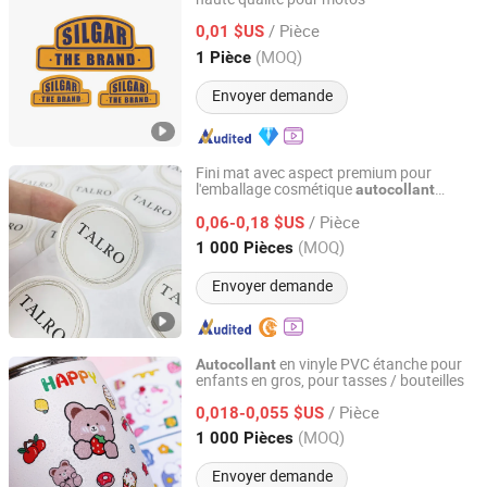
Ningbo Xianying Packing Material Co., Ltd.
/ Pièce
0,01 $US
Zhejiang, China
Depuis 2024
(MOQ)
1 Pièce
Envoyer demande
Fini mat avec aspect premium pour
l'emballage cosmétique
autocollant
Shenzhen Huaxinmei Printing Co., Ltd.
époxy transparent
/ Pièce
0,06-0,18 $US
Guangdong, China
Depuis 2024
(MOQ)
1 000 Pièces
Envoyer demande
en vinyle PVC étanche pour
Autocollant
enfants en gros, pour tasses / bouteilles
Ruiwan Company Limited
/ Pièce
0,018-0,055 $US
Zhejiang, China
Depuis 2014
(MOQ)
1 000 Pièces
Envoyer demande