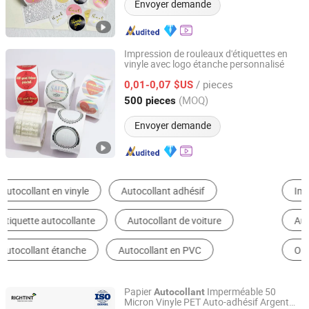
Envoyer demande
Impression de rouleaux d'étiquettes en
vinyle avec logo étanche personnalisé
Beijing Giant Age Network Sci-Tech Co., Ltd.
/ pieces
0,01-0,07 $US
Beijing, China
Depuis 2025
(MOQ)
500 pieces
Envoyer demande
Impression d'Étiquette & d'Autocollant
Étiquettes d'Emballage
Autocollant en PVC
Autocollants supplémentaires
Objets d'Art en Métal
Autocollant en vinyle
Papier
Imperméable 50
Autocollant
Micron Vinyle PET Auto-adhésif Argent
Shanghai Rightint Industrial (Group) Co., Ltd.