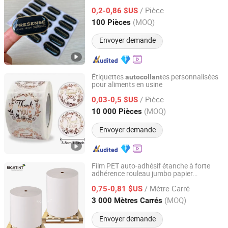
Résine Cristalline Transparent
/ Pièce
0,2-0,86 $US
Fujian, China
Depuis 2024
(MOQ)
100 Pièces
Envoyer demande
Étiquettes
es personnalisées
autocollant
pour aliments en usine
Dongguan Zhengbang Paper Products Co., Ltd
/ Pièce
0,03-0,5 $US
Guangdong, China
Depuis 2026
(MOQ)
10 000 Pièces
Envoyer demande
Film PET auto-adhésif étanche à forte
adhérence rouleau jumbo papier
Shanghai Rightint Industrial (Group) Co., Ltd.
vinyle
autocollant
/ Mètre Carré
0,75-0,81 $US
Shanghai, China
Depuis 2022
(MOQ)
3 000 Mètres Carrés
Envoyer demande