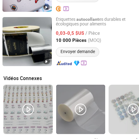
Étiquettes
es durables et
autocollant
écologiques pour aliments
Dongguan Zhengbang Paper Products Co., Ltd
/ Pièce
0,03-0,5 $US
Guangdong, China
Depuis 2026
(MOQ)
10 000 Pièces
Envoyer demande
Vidéos Connexes