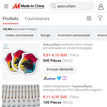
Produits
Fournisseurs
autocollant
Produits
104,964
Cadeau promotionnel
Épingle
Autocollant personnalisé
Autocol
extérieur pour voiture
Autocollant
personnalisé en vinyle écologique
Ningbo Yinzhou Guda Imp. & Exp. Co., Ltd.
/ Pièce
0,01-0,15 $US
Zhejiang, China
Depuis 2016
(MOQ)
500 Pièces
Envoyer demande
Usine d'impression d'
s
autocollant
transparents en PVC décoratifs mignons
Jiangsu Itech Packaging Printing Co., Ltd.
découpés sur mesure et étanches en
/ Pièce
Chine
0,11-0,35 $US
Jiangsu, China
Depuis 2026
(MOQ)
100 Pièces