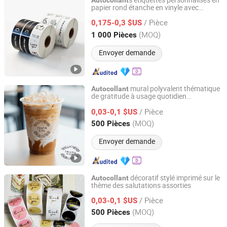
s étiquettes personnalisés en
Autocollant
papier rond étanche en vinyle avec
Suzhou Guanhua Paper Factory
impression de logo
/ Pièce
0,175-0,3 $US
Jiangsu, China
Depuis 2007
(MOQ)
1 000 Pièces
Envoyer demande
mural polyvalent thématique
Autocollant
de gratitude à usage quotidien
Xiamen Qunxingming Industry and Trade Co., Ltd.
personnalisé
/ Pièce
0,03-0,1 $US
Fujian, China
Depuis 2025
(MOQ)
500 Pièces
Envoyer demande
décoratif stylé imprimé sur le
Autocollant
thème des salutations assorties
Xiamen Qunxingming Industry and Trade Co., Ltd.
/ Pièce
0,03-0,1 $US
Fujian, China
Depuis 2025
(MOQ)
500 Pièces