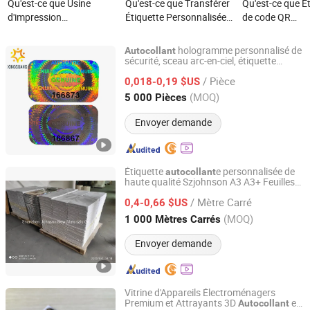
Qu'est-ce que Usine
Qu'est-ce que Transférer
Qu'est-ce que É
d'impression
Étiquette Personnalisée
de code QR
d'autocollants
80gsm Papier Semi
personnalisée a
transparents en PVC
Brillant Autocollant
certifiée 3D aut
hologramme personnalisé de
Autocollant
décoratifs mignons
Adhésif Hotmelt
hologramme
sécurité, sceau arc-en-ciel, étiquette
Dongguan Xingguang Label Products Co., Ltd.
holographique anti-fraude
découpés sur mesure et
/ Pièce
0,018-0,19 $US
étanches en Chine
Guangdong, China
Depuis 2025
(MOQ)
5 000 Pièces
Envoyer demande
Étiquette
e personnalisée de
autocollant
haute qualité Szjohnson A3 A3+ Feuilles
Shenzhen Johnson New Materials Co., Ltd.
es en vinyle
autocollant
/ Mètre Carré
0,4-0,66 $US
Guangdong, China
Depuis 2021
(MOQ)
1 000 Mètres Carrés
Envoyer demande
Vitrine d'Appareils Électroménagers
Premium et Attrayants 3D
en
Autocollant
Xiamen Xinbixi Electronic Technology Co., Ltd