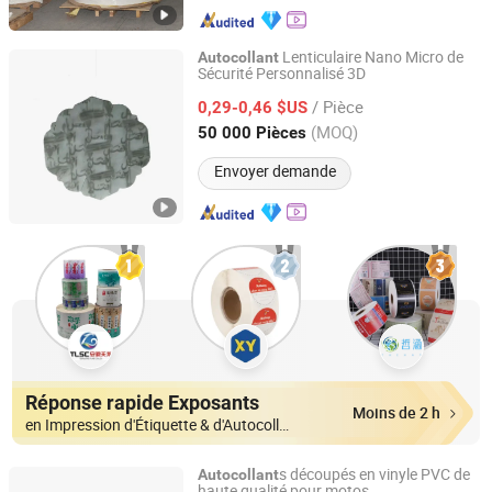
Lenticulaire Nano Micro de
Autocollant
Sécurité Personnalisé 3D
Dongguan Qicheng Label Co., Ltd.
/ Pièce
0,29-0,46 $US
Guangdong, China
Depuis 2024
(MOQ)
50 000 Pièces
Envoyer demande
Réponse rapide Exposants
Moins de 2 h
en Impression d'Étiquette & d'Autocollant
s découpés en vinyle PVC de
Autocollant
haute qualité pour motos