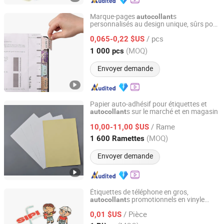
Marque-pages
s
autocollant
personnalisés au design unique, sûrs pour
Dongguan Vansenor Paper Products Co., Ltd.
le contact alimentaire, pour les pages de
/ pcs
journal de dévotion
0,065-0,22 $US
Guangdong, China
Depuis 2026
(MOQ)
1 000 pcs
Envoyer demande
Papier auto-adhésif pour étiquettes et
s sur le marché et en magasin
autocollant
Green Woods Paper & Stationery Co., Ltd.
/ Rame
10,00-11,00 $US
Guangdong, China
Depuis 2014
(MOQ)
1 600 Ramettes
Envoyer demande
Étiquettes de téléphone en gros,
s promotionnels en vinyle
autocollant
Ningbo Xianying Packing Material Co., Ltd.
découpés à la forme pour ordinateurs
/ Pièce
portables, créateur d'
s
0,01 $US
autocollant
personnalisés avec logo