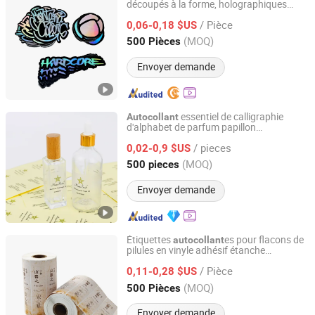
découpés à la forme, holographiques
Shenzhen Huaxinmei Printing Co., Ltd.
personnalisés, étanches
/ Pièce
0,06-0,18 $US
Guangdong, China
Depuis 2024
(MOQ)
500 Pièces
Envoyer demande
essentiel de calligraphie
Autocollant
d'alphabet de parfum papillon
Beijing Giant Age Network Sci-Tech Co., Ltd.
décorations d'impression personnalisées
/ pieces
0,02-0,9 $US
Beijing, China
Depuis 2025
(MOQ)
500 pieces
Envoyer demande
Étiquettes
es pour flacons de
autocollant
pilules en vinyle adhésif étanche
Suzhou Guanhua Paper Factory
personnalisé, finition brillante
/ Pièce
0,11-0,28 $US
Jiangsu, China
Depuis 2007
(MOQ)
500 Pièces
Envoyer demande