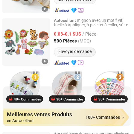
mignon avec un motif vif,
Autocollant
facile à appliquer, à peler et à coller, sûr et
Xiamen Qunxingming Industry and Trade Co., Ltd.
durable
/ Pièce
0,03-0,1 $US
Fujian, China
Depuis 2025
(MOQ)
500 Pièces
Envoyer demande
40+ Commandes
30+ Commandes
30+ Commandes
Meilleures ventes Produits
100+ Commandes
en Autocollant