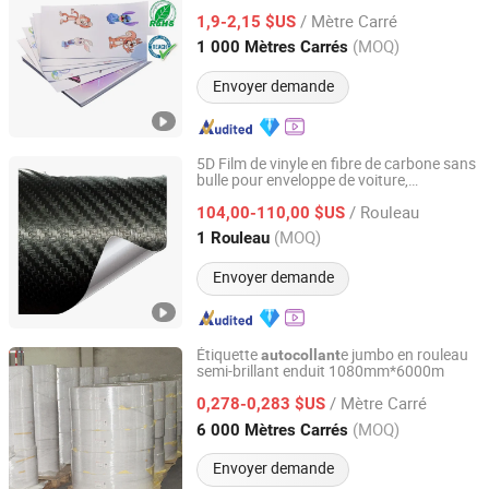
pour Imprimante à Jet d'Encre
/ Mètre Carré
1,9-2,15 $US
Shanghai, China
Depuis 2022
(MOQ)
1 000 Mètres Carrés
Envoyer demande
5D Film de vinyle en fibre de carbone sans
bulle pour enveloppe de voiture,
Guangzhou Anolly Advanced Materials Co., Ltd.
décoration intérieure de voiture,
/ Rouleau
de voiture
104,00-110,00 $US
autocollant
Guangdong, China
Depuis 2021
(MOQ)
1 Rouleau
Envoyer demande
Étiquette
e jumbo en rouleau
autocollant
semi-brillant enduit 1080mm*6000m
Shenzhen Likexin Industrial Co., Ltd.
/ Mètre Carré
0,278-0,283 $US
Guangdong, China
Depuis 2020
(MOQ)
6 000 Mètres Carrés
Envoyer demande