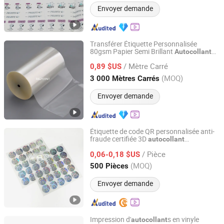
Envoyer demande
Transférer Étiquette Personnalisée
80gsm Papier Semi Brillant
Autocollant
Shanghai Rightint Industrial (Group) Co., Ltd.
Adhésif Hotmelt
/ Mètre Carré
0,89 $US
Shanghai, China
Depuis 2022
(MOQ)
3 000 Mètres Carrés
Envoyer demande
Étiquette de code QR personnalisée anti-
fraude certifiée 3D
autocollant
Shenzhen Huaxinmei Printing Co., Ltd.
hologramme
/ Pièce
0,06-0,18 $US
Guangdong, China
Depuis 2024
(MOQ)
500 Pièces
Envoyer demande
Impression d'
s en vinyle
autocollant