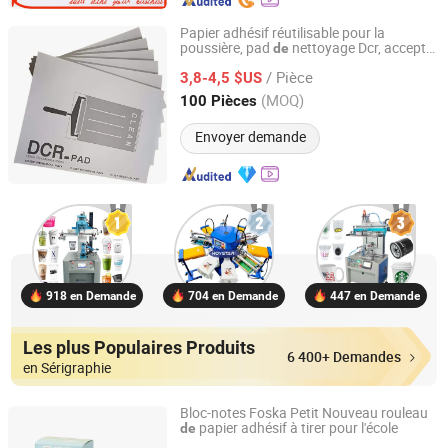
Papier adhésif réutilisable pour la
poussière, pad
nettoyage Dcr, accepte
de
Xiamen Qianyu Technology Co., Ltd.
l'impression OEM
/ Pièce
3,8-4,5 $US
Fujian, China
Depuis 2019
(MOQ)
100 Pièces
Envoyer demande
918 en Demande
704 en Demande
447 en Demande
Les plus Populaires Produits
6 400+ Demandes
en Sérigraphie
Bloc-notes Foska Petit Nouveau rouleau
papier adhésif à tirer pour l'école
de
Anhui Sunshine Stationery Co., Ltd.