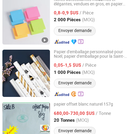
élégantes, vendues en gros, en papier
Wenzhou Qingyu Craft & Gift Co., Ltd.
offset portable, ai
s aux tâches et aux
de
/ Pièce
étu
s pour un usage domestique
0,8-0,9 $US
de
Zhejiang, China
Depuis 2019
(MOQ)
2 000 Pièces
Envoyer demande
Papier d'emballage personnalisé pour
Noël, papier d'emballage pour la Saint-
GUANGZHOU MIYI PRINTING CO., LTD
Valentin, papier d'emballage pour
les
/ Pièce
anniversaires, papier d'emballage pour
0,05-1,5 $US
les
boîtes ca
aux, papier ca
au, papier
de
de
de
Guangdong, China
Depuis 2022
(MOQ)
1 000 Pièces
couverture pour livres, vente en gros
Envoyer demande
papier offset blanc naturel 157g
Qingdao Eastern Dragon Pulp& Paper Co., Ltd.
/ Tonne
680,00-730,00 $US
(MOQ)
20 Tonnes
Shandong, China
Depuis 2013
Envoyer demande