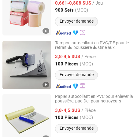
/ Jeu
0,661-0,808 $US
Anhui, China
Depuis 2017
(MOQ)
900 Sets
Envoyer demande
Tampon autocollant en PVC/PE pour le
retrait
poussière
stiné aux
de
de
Xiamen Qianyu Technology Co., Ltd.
nettoyeurs
/ Pièce
3,8-4,5 $US
Fujian, China
Depuis 2019
(MOQ)
100 Pièces
Envoyer demande
Papier autocollant en PVC pour enlever la
poussière, pad Dcr pour nettoyeurs
Xiamen Qianyu Technology Co., Ltd.
/ Pièce
3,8-4,5 $US
Fujian, China
Depuis 2019
(MOQ)
100 Pièces
Envoyer demande