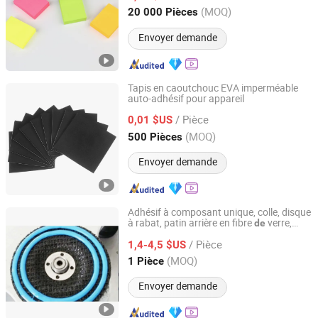
Jiangsu, China
Depuis 2014
(MOQ)
20 000 Pièces
Envoyer demande
Tapis en caoutchouc EVA imperméable
auto-adhésif pour appareil
OSOTAPE TECHNOLOGY CO., LTD.
/ Pièce
0,01 $US
Fujian, China
Depuis 2018
(MOQ)
500 Pièces
Envoyer demande
Adhésif à composant unique, colle, disque
à rabat, patin arrière en fibre
verre,
de
ZHENGZHOU KAWAY AUTOMATION TECHNOLOGY CO.,
roues à rabat
LTD.
/ Pièce
1,4-4,5 $US
(MOQ)
1 Pièce
Henan, China
Depuis 2023
Envoyer demande