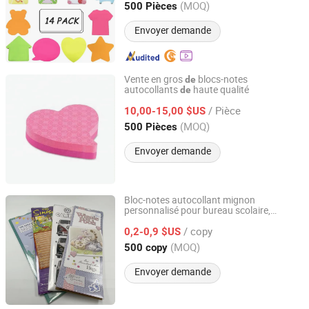
enfants, petits
Guangdong, China
Depuis 2022
(MOQ)
500 Pièces
Envoyer demande
Vente en gros
blocs-notes
de
autocollants
haute qualité
de
Shenzhen Wonderful Industry Co., Ltd.
/ Pièce
10,00-15,00 $US
Guangdong, China
(MOQ)
500 Pièces
Envoyer demande
Bloc-notes autocollant mignon
personnalisé pour bureau scolaire,
Guangzhou Zhongtian Colour Printing Co., Ltd.
impression
planificateur avec découpe
de
/ copy
0,2-0,9 $US
Guangdong, China
(MOQ)
500 copy
Envoyer demande