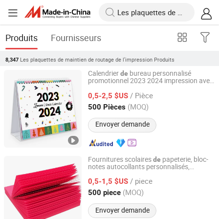
Produits
Fournisseurs
Les plaquettes de maintien de routage de l'impression
Produits
8,347
Calendrier
bureau personnalisé
de
promotionnel 2023 2024 impression avec
Shanghai Cheng Printing Company
bloc-notes autocollants
/ Pièce
0,5-2,5 $US
Shanghai, China
Depuis 2023
(MOQ)
500 Pièces
Envoyer demande
Fournitures scolaires
papeterie, bloc-
de
notes autocollants personnalisés,
GUANGZHOU TIMI PRINTING CO.,LIMITED
impression
livres
notes
de
de
/ piece
0,5-1,5 $US
Guangdong, China
Depuis 2022
(MOQ)
500 piece
Envoyer demande