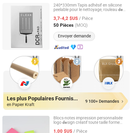
240*330mm Tapis adhésif en silicone
peelable pour le nettoyage, rouleau
de
Suzhou Quanjuda Purification Technology Co., Ltd
papier pour l'élimination
la poussière,
de
/ Pièce
pad collant pour salle blanche
3,7-4,2 $US
Jiangsu, China
Depuis 2016
(MOQ)
50 Pièces
Envoyer demande
Les plus Populaires Fournisseurs
9 100+ Demandes
en Papier Kraft
Blocs-notes impression personnalisée
logo
sign créatif toute taille forme
de
Jiangsu Dehuang Stationery Co., Ltd.
couleur papier à écrire
/ Pièce
1,00 $US