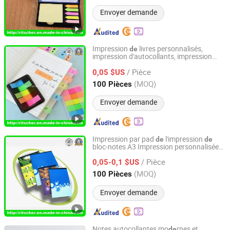
Envoyer demande
Impression
livres personnalisés,
de
impression d'autocollants, impression
Ritscher Paper Products Limited
d'étiquettes
/ Pièce
0,05 $US
Hubei, China
Depuis 2017
(MOQ)
100 Pièces
Envoyer demande
Impression par pad
l'impression
de
de
bloc-notes A3 Impression personnalisée
Ritscher Paper Products Limited
signets bloc-notes mignons
de
/ Pièce
0,05-0,1 $US
Hubei, China
Depuis 2017
(MOQ)
100 Pièces
Envoyer demande
Notes autocollantes mo
rnes et
de