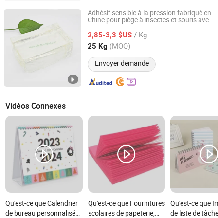
Adhésif sensible à la pression fabriqué en
Chine pour piège à insectes et souris avec
Deqing County Haojing Environmental Protection
excellente adhérence
Technology Co., LTD
/ Kg
2,85-3,3 $US
(MOQ)
25 Kg
Guangdong, China
Depuis 2019
Envoyer demande
Vidéos Connexes
Qu'est-ce que Calendrier
Qu'est-ce que Fournitures
Qu'est-ce que I
de bureau personnalisé
scolaires de papeterie,
de liste de tâch