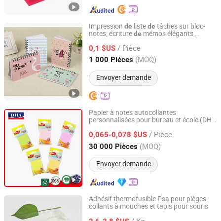
Impression
liste
tâches sur bloc-
de
de
notes, écriture
mémos élégants,
de
Everfortune Industry Limited
impression
blocs-notes personnalisés
de
/ Pièce
0,1 $US
Zhejiang, China
Depuis 2008
(MOQ)
1 000 Pièces
Envoyer demande
Papier à notes autocollantes
personnalisées pour bureau et école (DH-
Jiangsu Dehuang Stationery Co., Ltd.
9701)
/ Pièce
0,065-0,078 $US
Jiangsu, China
Depuis 2014
(MOQ)
30 000 Pièces
Envoyer demande
Adhésif thermofusible Psa pour pièges
collants à mouches et tapis pour souris
Deqing County Haojing Environmental Protection
Technology Co., LTD
/ Kg