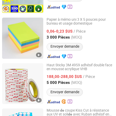
Papier à mémo uni 3 X 5 pouces pour
bureau et usage domestique
Jiangsu Dehuang Stationery Co., Ltd.
/ Pièce
0,06-0,23 $US
Jiangsu, China
Depuis 2014
(MOQ)
3 000 Pièces
Envoyer demande
Haut Sticky 3M 4959 adhésif double face
en mousse acrylique VHB
Shenzhen Bohua Industrial Co., Ltd.
/ Pièce
188,00-288,00 $US
Guangdong, China
Depuis 2025
(MOQ)
5 000 Pièces
Envoyer demande
Mousse
coupe Kiss Cut à résistance
de
aux UV et soli
avec Ruban adhésif en
de
Shenzhen Xiangyu New Material Co., Ltd.