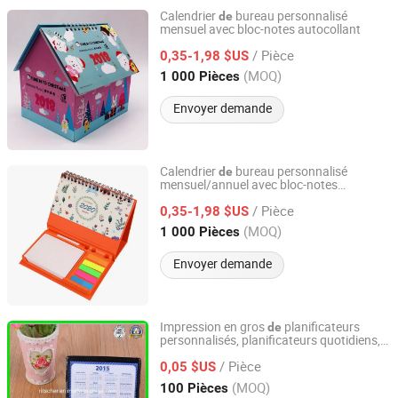
Calendrier
bureau personnalisé
de
mensuel avec bloc-notes autocollant
Shenzhen Jasun Packaging Co., Ltd.
/ Pièce
0,35-1,98 $US
Guangdong, China
(MOQ)
1 000 Pièces
Envoyer demande
Calendrier
bureau personnalisé
de
mensuel/annuel avec bloc-notes
Shenzhen Jasun Packaging Co., Ltd.
autocollant
/ Pièce
0,35-1,98 $US
Guangdong, China
(MOQ)
1 000 Pièces
Envoyer demande
Impression en gros
planificateurs
de
personnalisés, planificateurs quotidiens,
Ritscher Paper Products Limited
organisateurs
/ Pièce
0,05 $US
Hubei, China
Depuis 2017
(MOQ)
100 Pièces