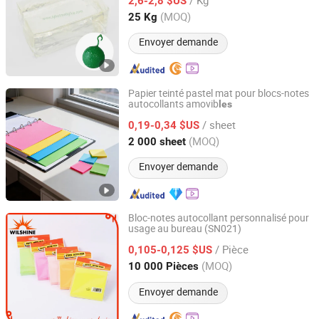
2,6-2,8 $US
(MOQ)
25 Kg
Guangdong, China
Depuis 2019
Envoyer demande
Papier teinté pastel mat pour blocs-notes
autocollants amovib
les
Xiamen Zeren Paper Industry Co., Ltd.
/ sheet
0,19-0,34 $US
Fujian, China
Depuis 2026
(MOQ)
2 000 sheet
Envoyer demande
Bloc-notes autocollant personnalisé pour
usage au bureau (SN021)
NINGBO WILSHINE STATIONERY CO., LTD.
/ Pièce
0,105-0,125 $US
Zhejiang, China
Depuis 2013
(MOQ)
10 000 Pièces
Envoyer demande