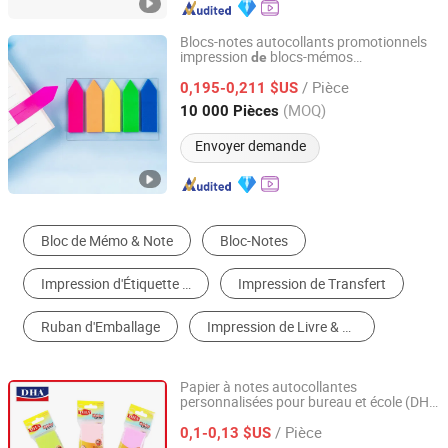
Blocs-notes autocollants promotionnels
impression
blocs-mémos
de
Jiangsu Dehuang Stationery Co., Ltd.
personnalisés pour utilisation scolaire
/ Pièce
0,195-0,211 $US
Jiangsu, China
Depuis 2014
(MOQ)
10 000 Pièces
Envoyer demande
Bloc de Mémo & Note
Bloc-Notes
Impression d'Étiquette & d'Autocollant
Impression de Transfert
Ruban d'Emballage
Impression de Livre & de Magazine
Papier à notes autocollantes
personnalisées pour bureau et école (DH-
Jiangsu Dehuang Stationery Co., Ltd.
9702)
/ Pièce
0,1-0,13 $US