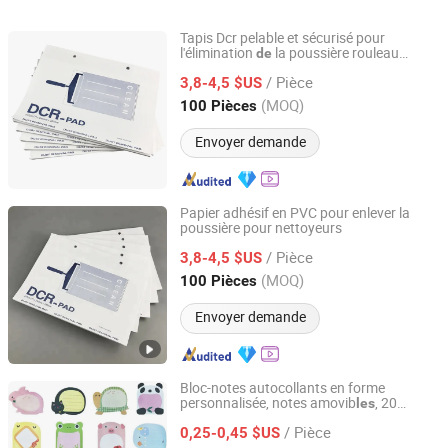
promotionnel 2023 2024
bloc-notes autocollants
bloc-notes, écri
impression avec bloc-
personnalisés,
mémos élégant
Tapis Dcr pelable et sécurisé pour
notes autocollants
impression de livres de
impression de b
l'élimination
la poussière rouleau
de
Xiamen Qianyu Technology Co., Ltd.
adhésif en silicone papier
nettoyage
de
notes
notes personna
/ Pièce
3,8-4,5 $US
Fujian, China
Depuis 2019
(MOQ)
100 Pièces
Envoyer demande
Papier adhésif en PVC pour enlever la
poussière pour nettoyeurs
Xiamen Qianyu Technology Co., Ltd.
/ Pièce
3,8-4,5 $US
Fujian, China
Depuis 2019
(MOQ)
100 Pièces
Envoyer demande
Bloc-notes autocollants en forme
personnalisée, notes amovib
, 20
les
GUANGZHOU MIYI PRINTING CO., LTD
feuil
, 8 bloc, papier à notes d'animaux,
les
/ Pièce
impression
livre pour étudiants,
0,25-0,45 $US
de