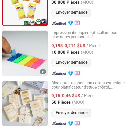
Jiangsu, China
Depuis 2014
(MOQ)
30 000 Pièces
Envoyer demande
Impression
papier autocollant pour
de
bloc-notes personnalisé
Jiangsu Dehuang Stationery Co., Ltd.
/ Pièce
0,195-0,211 $US
Jiangsu, China
Depuis 2014
(MOQ)
10 000 Pièces
Envoyer demande
Bloc-notes mignon non collant esthétique
pour planificateur d'étu
créatif,
de
Market Union Co. Ltd.
papeterie d'apprentissage, papier à notes
/ Pièce
pour étudiants, fournitures
bureau et
0,15-0,46 $US
de
scolaires
Zhejiang, China
Depuis 2010
(MOQ)
50 Pièces
Envoyer demande