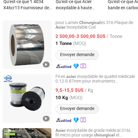
Qu'est-ce que 1.4034
Qu'est-ce que Acier
Qu'est-ce que A
X46cr13 Fournisseur de
inoxydable à haute
bande en carbo
bandes et de bobines en
dureté 440C résistant à
brillance poli
acier inoxydable pour
l'usure, résistant à la
65mn50CRV4 p
pour Lames
es 316 Plaque de
Chirurgical
instruments chirurgicaux
corrosion, martensite à
chirurgicale
Inoxydable Coil
Acier
Ningbo Huali Steel Co., Ltd.
haute teneur en carbone
/ Tonne
2 500,00-3 500,00 $US
95Cr18 avec roulements
Zhejiang, China
Depuis 2019
(MOQ)
1 Tonne
à billes, outils de coupe,
lames chirurgicales
Envoyer demande
Fil en
inoxydable de qualité médicale
acier
0.12-0.87mm pour instruments
Hebei Frank Wire Mesh Products Co., Ltd.
chirurgicaux et guides
/ Kg
9,5-15,5 $US
Hebei, China
Depuis 2025
(MOQ)
10 Kg
Envoyer demande
inoxydable de grade médical 316L
Acier
fil micro pour usage
et
chirurgical
Hebei Weiyue Metal Products Co., Ltd.