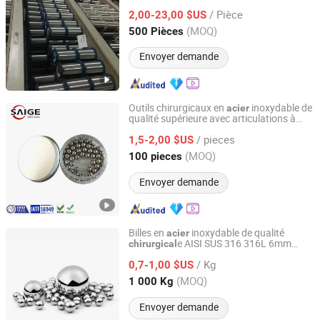
dentaire
/ Pièce
2,00-23,00 $US
Hebei, China
Depuis 2016
(MOQ)
500 Pièces
Envoyer demande
Outils chirurgicaux en
inoxydable de
acier
qualité supérieure avec articulations à
Changzhou Feige Steel Ball Co., Ltd.
autoclave
/ pieces
1,5-2,00 $US
Jiangsu, China
Depuis 2014
(MOQ)
100 pieces
Envoyer demande
Billes en
inoxydable de qualité
acier
e AISI SUS 316 316L 6mm
chirurgical
Jinan Chuanghui International Trade Co., Ltd.
7.983mm 8mm pour instruments
/ Kg
chirurgicaux
0,7-1,00 $US
Shandong, China
Depuis 2025
(MOQ)
1 000 Kg
Envoyer demande