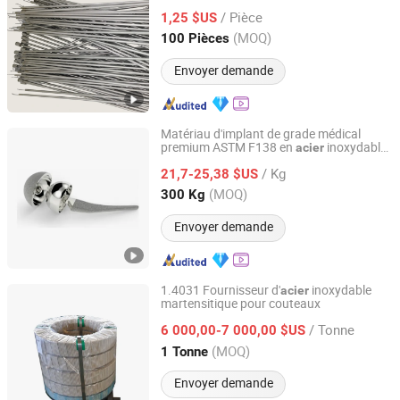
/ Pièce
1,25 $US
Guangdong, China
Depuis 2025
(MOQ)
100 Pièces
Envoyer demande
Matériau d'implant de grade médical
premium ASTM F138 en
inoxydable
acier
Nanjing FOI Co., Ltd
316lvm pour matériel d'implant
/ Kg
et d'instrument
21,7-25,38 $US
chirurgical
Jiangsu, China
Depuis 2025
(MOQ)
300 Kg
Envoyer demande
1.4031 Fournisseur d'
inoxydable
acier
martensitique pour couteaux
SHANXI DISIMAN SPECIAL METAL TECHNOLOGY CO.,
LTD.
/ Tonne
6 000,00-7 000,00 $US
(MOQ)
1 Tonne
Shanxi, China
Depuis 2018
Envoyer demande