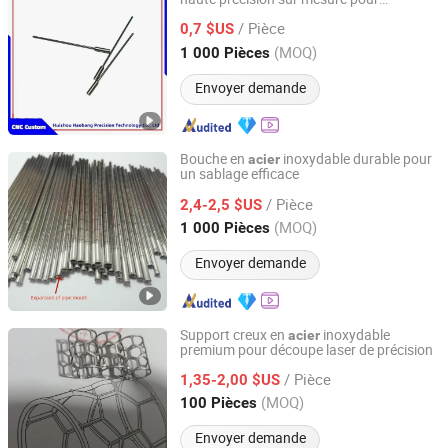
Huizhou Haobang Precision Technology Co., Ltd
équipements médicaux
/ Pièce
0,7 $US
Guangdong, China
Depuis 2025
(MOQ)
1 000 Pièces
Envoyer demande
Bouche en
inoxydable durable pour
acier
un sablage efficace
Dongguan Yuelinsen Metal Technology Co., Ltd.
/ Pièce
2,4-2,5 $US
Guangdong, China
Depuis 2025
(MOQ)
1 000 Pièces
Envoyer demande
Support creux en
inoxydable
acier
premium pour découpe laser de précision
Dongguan Yuelinsen Metal Technology Co., Ltd.
/ Pièce
1,35-2,00 $US
Guangdong, China
Depuis 2025
(MOQ)
100 Pièces
Envoyer demande