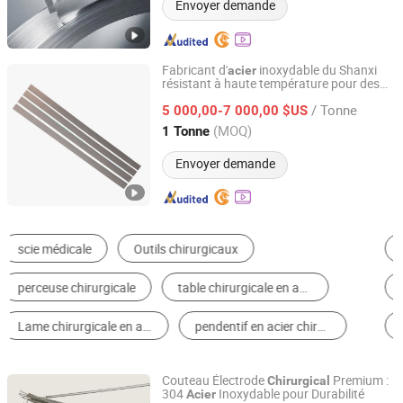
Envoyer demande
Fabricant d'
inoxydable du Shanxi
acier
résistant à haute température pour des
SHANXI DISIMAN SPECIAL METAL TECHNOLOGY CO.,
lames
es jetables
chirurgical
LTD.
/ Tonne
5 000,00-7 000,00 $US
(MOQ)
1 Tonne
Shanxi, China
Depuis 2018
Envoyer demande
Fournitures Médicaux Jetables
Instrument Chirurgical
Équipement Désinfecteur & Stérilisateur
Équipement Chirurgical
Pipe & Tube en Acier
Acier Inoxydable
Couteau Électrode
Premium :
Chirurgical
304
Inoxydable pour Durabilité
Acier
Dongguan Yuelinsen Metal Technology Co., Ltd.