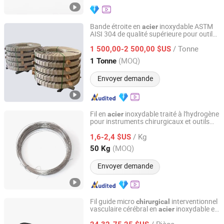
Bande étroite en
inoxydable ASTM
acier
AISI 304 de qualité supérieure pour outils
Hangzhou Feti Supply Chain Technology Co., Ltd.
chirurgicaux
/ Tonne
1 500,00-2 500,00 $US
Zhejiang, China
Depuis 2025
(MOQ)
1 Tonne
Envoyer demande
Fil en
inoxydable traité à l'hydrogène
acier
pour instruments chirurgicaux et outils
Anping Longkuo Metal Wire Mesh Products Co., Ltd.
médicaux
/ Kg
1,6-2,4 $US
Hebei, China
Depuis 2026
(MOQ)
50 Kg
Envoyer demande
Fil guide micro
interventionnel
chirurgical
vasculaire cérébral en
inoxydable et
acier
Shanghai Fenbo Medical Technology Co., Ltd
titane nickel
/ Pièce