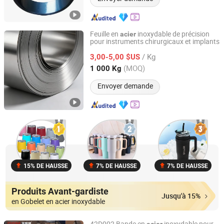
Feuille en
inoxydable de précision
acier
pour instruments chirurgicaux et implants
Shanghai Xudeng Industrial Co., Ltd
/ Kg
3,00-5,00 $US
Shanghai, China
Depuis 2025
(MOQ)
1 000 Kg
Envoyer demande
15% DE HAUSSE
7% DE HAUSSE
7% DE HAUSSE
Produits Avant-gardiste
Jusqu'à 15%
en Gobelet en acier inoxydable