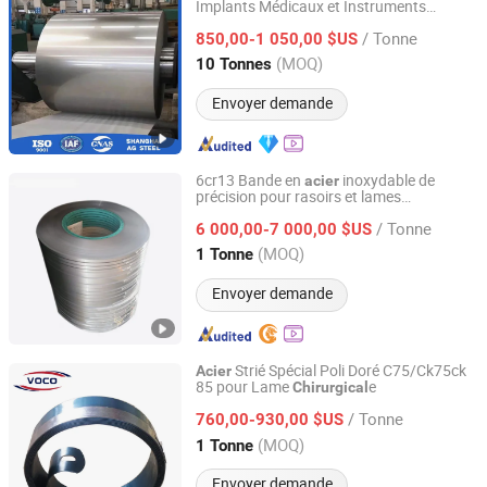
Implants Médicaux et Instruments
Shanghai Aigang International, Trading Company Ltd
Chirurgicaux
/ Tonne
850,00-1 050,00 $US
Shanghai, China
Depuis 2025
(MOQ)
10 Tonnes
Envoyer demande
6cr13 Bande en
inoxydable de
acier
précision pour rasoirs et lames
SHANXI DISIMAN SPECIAL METAL TECHNOLOGY CO.,
es
chirurgical
LTD.
/ Tonne
6 000,00-7 000,00 $US
(MOQ)
1 Tonne
Shanxi, China
Depuis 2018
Envoyer demande
Strié Spécial Poli Doré C75/Ck75ck
Acier
85 pour Lame
e
Chirurgical
JIANGXI VOCO INDUSTRIAL AND TRADE CO., LTD.
/ Tonne
760,00-930,00 $US
Jiangxi, China
Depuis 2022
(MOQ)
1 Tonne
Envoyer demande