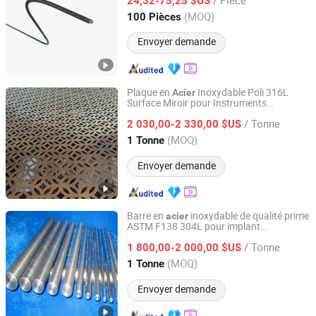
24,32-75,25 $US
Shanghai, China
Depuis 2024
(MOQ)
100 Pièces
Envoyer demande
Plaque en
Inoxydable Poli 316L
Acier
Surface Miroir pour Instruments
Tianjin TEDA Ganghua Trade Co., Ltd.
Chirurgicaux et Implants Médicaux 8K
/ Tonne
2 030,00-2 330,00 $US
Tianjin, China
Depuis 2013
(MOQ)
1 Tonne
Envoyer demande
Barre en
inoxydable de qualité prime
acier
ASTM F138 304L pour implant
Tianjin ZYTC Alloy Technology Co., Ltd
chirurgical
/ Tonne
1 800,00-2 000,00 $US
Tianjin, China
Depuis 2013
(MOQ)
1 Tonne
Envoyer demande