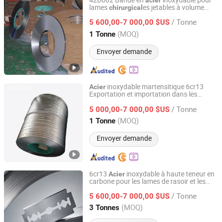
42D002 Bande en
inoxydable pour
acier
lames
es jetables à volume
chirurgical
SHANXI DISIMAN SPECIAL METAL TECHNOLOGY CO.,
élevé
LTD.
/ Tonne
5 600,00-7 000,00 $US
(MOQ)
1 Tonne
Shanxi, China
Depuis 2018
Envoyer demande
inoxydable martensitique 6cr13
Acier
Exportation et importation dans les
SHANXI DISIMAN SPECIAL METAL TECHNOLOGY CO.,
instruments chirurgicaux
LTD.
/ Tonne
5 000,00-7 000,00 $US
(MOQ)
1 Tonne
Shanxi, China
Depuis 2018
Envoyer demande
6cr13
inoxydable à haute teneur en
Acier
carbone pour les lames de rasoir et les
SHANXI DISIMAN SPECIAL METAL TECHNOLOGY CO.,
instruments chirurgicaux
LTD.
/ Tonne
5 600,00-7 000,00 $US
(MOQ)
3 Tonnes
Shanxi, China
Depuis 2018