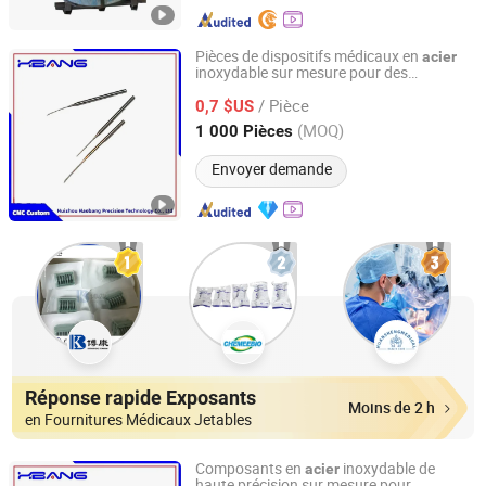
Pièces de dispositifs médicaux en
acier
inoxydable sur mesure pour des
Huizhou Haobang Precision Technology Co., Ltd
performances optimales
/ Pièce
0,7 $US
Guangdong, China
Depuis 2025
(MOQ)
1 000 Pièces
Envoyer demande
Réponse rapide Exposants
Moins de 2 h
en Fournitures Médicaux Jetables
Composants en
inoxydable de
acier
haute précision sur mesure pour