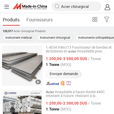
Produits
Fournisseurs
Acier chirurgical
Produits
125,517
instrument médical
Instrument chirurgical
instruments orthopédique
1.4034 X46cr13 Fournisseur de bandes et
de bobines en
inoxydable pour
acier
SHANXI DISIMAN SPECIAL METAL TECHNOLOGY CO.,
instruments chirurgicaux
LTD.
/ Tonne
1 200,00-3 500,00 $US
(MOQ)
1 Tonne
Shanxi, China
Depuis 2018
Envoyer demande
inoxydable à haute dureté 440C
Acier
résistant à l'usure, résistant à la
Ningbo Ningshing Precision Machinery Group Co., Ltd.
corrosion, martensite à haute teneur en
/ Tonne
carbone 95Cr18 avec roulements à billes,
1 200,00-2 300,00 $US
outils de coupe, lames
es
chirurgical
Zhejiang, China
Depuis 2021
(MOQ)
1 Tonne