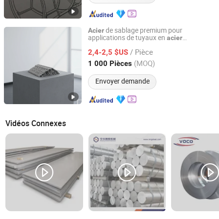
de sablage premium pour
Acier
applications de tuyaux en
acier
Dongguan Yuelinsen Metal Technology Co., Ltd.
inoxydable
/ Pièce
2,4-2,5 $US
Guangdong, China
Depuis 2025
(MOQ)
1 000 Pièces
Envoyer demande
Vidéos Connexes