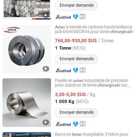
Envoyer demande
à bande en carbone haute brillance
Acier
poli 65mn50CRV4 pour lame
e
chirurgical
JIANGXI VOCO INDUSTRIAL AND TRADE CO., LTD.
/ Tonne
760,00-930,00 $US
Jiangxi, China
Depuis 2022
(MOQ)
1 Tonne
Envoyer demande
Feuille en
inoxydable de précision
acier
pour substrat de lame
e sur
chirurgical
Shanghai Xudeng Industrial Co., Ltd
mesure
/ Kg
3,00-5,00 $US
Shanghai, China
Depuis 2025
(MOQ)
1 000 Kg
Envoyer demande
Barre en
Inoxydable 316lvm pour
Acier