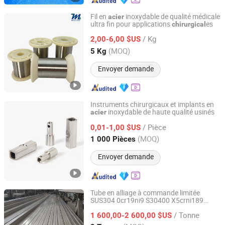
Fil en
inoxydable de qualité médicale
acier
ultra fin pour applications
es
chirurgical
Mosstee (Changzhou) Technology Co., Ltd.
/ Kg
2,00-6,00 $US
Jiangsu, China
Depuis 2025
(MOQ)
5 Kg
Envoyer demande
Instruments chirurgicaux et implants en
inoxydable de haute qualité usinés
acier
Qingdao Shiji Pinyang Machinery Manufacturing
Technology Co., Ltd.
/ Pièce
0,01-1,00 $US
(MOQ)
1 000 Pièces
Shandong, China
Depuis 2025
Envoyer demande
Tube en alliage à commande limitée
SUS304 0cr19ni9 S30400 X5crni189
Jiangsu Jinmingxin Metal Technology Co., Ltd.
1.4301 Tuyau en
inoxydable poli
acier
/ Tonne
pour instruments chirurgicaux
1 600,00-2 600,00 $US