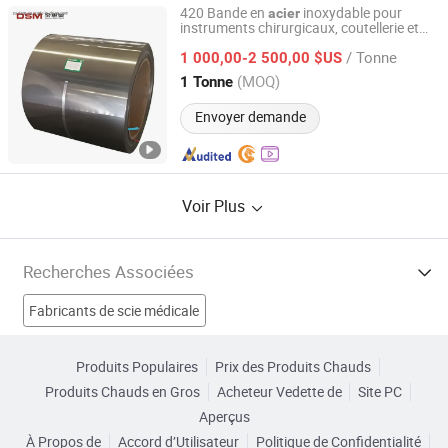
420 Bande en
inoxydable pour
acier
instruments chirurgicaux, coutellerie et
SHANXI DISIMAN SPECIAL METAL TECHNOLOGY CO.,
applications résistantes à l'usure
LTD.
/ Tonne
1 000,00-2 500,00 $US
(MOQ)
1 Tonne
Shanxi, China
Depuis 2018
Envoyer demande
Voir Plus
Recherches Associées
Fabricants de scie médicale
Fabricants de Outils chirurgicaux
Produits Populaires
Prix des Produits Chauds
Produits Chauds en Gros
Acheteur Vedette de
Site PC
Fabricants de perceuse chirurgicale
Aperçus
À Propos de
Accord d’Utilisateur
Politique de Confidentialité
Fabricants de table chirurgicale en acier inoxydable