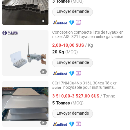
Jiangsu, China
Depuis 2023
(MOQ)
3 Tonnes
Envoyer demande
Conception compacte liste de tuyaux en
nickel AISI 321 tuyau en
galvanisé
acier
Wenzhou Huashang Steel Co., Ltd
pour instruments chirurgicaux
/ Kg
2,00-10,00 $US
Zhejiang, China
Depuis 2024
(MOQ)
20 Kg
Envoyer demande
0Cr17Ni4Cu4Nb 316L 304cu Tôle en
inoxydable pour instruments
acier
JINAN XINCHENGYUAN IMPORT AND EXPORT CO.,LTD
chirurgicaux dans l'industrie médicale
/ Tonne
3 510,00-3 527,00 $US
Shandong, China
Depuis 2021
(MOQ)
5 Tonnes
Envoyer demande