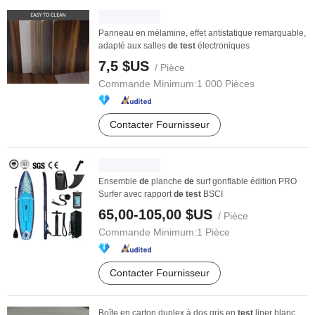
Panneau en mélamine, effet antistatique remarquable,
adapté aux salles
de
test
électroniques
7,5 $US
/ Pièce
Commande Minimum:
1 000 Pièces
Contacter Fournisseur
Ensemble
de
planche
de
surf gonflable édition PRO
Surfer avec rapport
de
test
BSCI
65,00-105,00 $US
/ Pièce
Commande Minimum:
1 Pièce
Contacter Fournisseur
Boîte en carton duplex à dos gris en
test
liner blanc