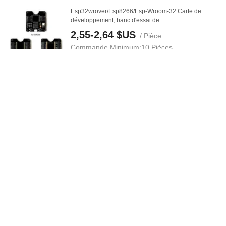
Esp32wrover/Esp8266/Esp-Wroom-32 Carte de
développement, banc d'essai de ...
2,55-2,64 $US
/ Pièce
Commande Minimum:
10 Pièces
Contacter Fournisseur
Rouleaux de papier kraft de l'usine chinoise, papier de
test, carton kraft
450,00-700,00 $US
/ Tonne
Commande Minimum:
1 Tonne
Contacter Fournisseur
Panneau d'isolation en laine de verre pour toit
métallique d'atelier
0,8-1,5 $US
/ Mètre Carré