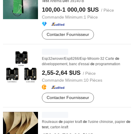
Test
Artema
De
fi 39140-B
100,00-1 000,00 $US
/ Pièce
Commande Minimum:
1 Pièce
Contacter Fournisseur
Esp32wrover/Esp8266/Esp-Wroom-32 Carte
de
développement, banc d'essai
de
programmation
2,55-2,64 $US
/ Pièce
Commande Minimum:
10 Pièces
Contacter Fournisseur
Rouleaux
de
papier kraft
de
l'usine chinoise, papier
de
test
, carton kraft