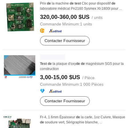
Prix
de
la machine
de
test
Cbc pour dispositif
de
laboratoire médical Pn2160 Sysmex Xt-1800I pour ...
320,00-360,00 $US
/ units
Commande Minimum:
1 units
Contacter Fournisseur
Test
de
la plaque d'oxy
de
de
magnésium SGS pour la
construction
3,00-15,00 $US
/ Pièce
Commande Minimum:
1 000 Pièces
Contacter Fournisseur
Fr-4, 1.6mm Épaisseur
de
la carte, 1oz Cuivre, Masque
de
soudure vert, Sérigraphie blanche, ...