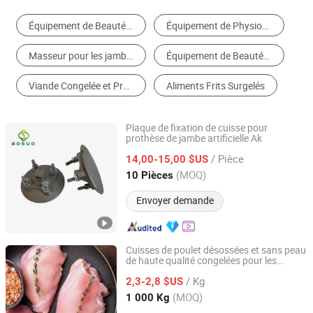
Équipement de Beauté de Corps
Équipement de Physiothérapie
Masseur pour les jambes
Équipement de Beauté de Peau
Viande Congelée et Préparation
Aliments Frits Surgelés
Plaque de fixation de cuisse pour
prothèse de jambe artificielle Ak
Shijiazhuang New Aosuo Medical Equipment Co., Ltd.
/ Pièce
14,00-15,00 $US
Hebei, China
Depuis 2022
(MOQ)
10 Pièces
Envoyer demande
Cuisses de poulet désossées et sans peau
de haute qualité congelées pour les
YANTAI LAN RUI FOOD IMPORT AND EXPORT CO., LTD.
marchés mondiaux
/ Kg
2,3-2,8 $US
Shandong, China
Depuis 2022
(MOQ)
1 000 Kg