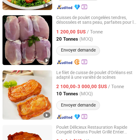
Cuisses de poulet congelées tendres,
désossées et sans peau, parfaites pour le
QINGDAO YUM NEW GROUP CO., LTD.
grill
/ Tonne
1 200,00 $US
Shandong, China
Depuis 2025
(MOQ)
20 Tonnes
Envoyer demande
Le filet de cuisse de poulet d'Orléans est
adapté à une variété de scènes
Pintong International Trade (Qingdao) Co, Ltd.
/ Tonne
2 100,00-3 000,00 $US
Shandong, China
Depuis 2025
(MOQ)
10 Tonnes
Envoyer demande
Poulet Délicieux Restauration Rapide
Congelé Orleans Poulet Grillé Entier
SHANDONG ZHENGTENG FOOD CO.,LTD
Cuisses de Poulet