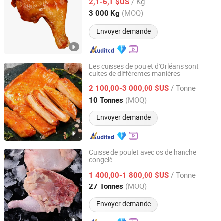
/ Kg
2,1-6,1 $US
Shandong, China
Depuis 2024
(MOQ)
3 000 Kg
Envoyer demande
Les cuisses de poulet d'Orléans sont
cuites de différentes manières
Pintong International Trade (Qingdao) Co, Ltd.
/ Tonne
2 100,00-3 000,00 $US
Shandong, China
Depuis 2025
(MOQ)
10 Tonnes
Envoyer demande
Cuisse de poulet avec os de hanche
congelé
Pintong International Trade (Qingdao) Co, Ltd.
/ Tonne
1 400,00-1 800,00 $US
Shandong, China
Depuis 2025
(MOQ)
27 Tonnes
Envoyer demande