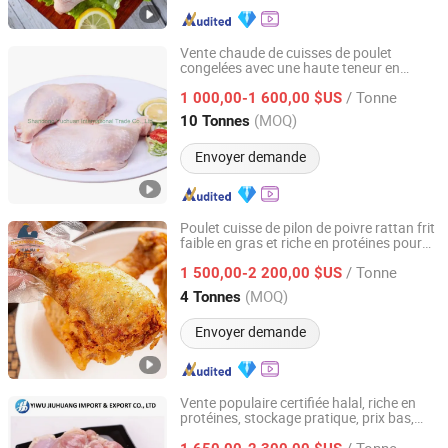
Vente chaude de cuisses de poulet
congelées avec une haute teneur en
Shandong Yuchuan International Trade Co., Ltd.
protéines
/ Tonne
1 000,00-1 600,00 $US
Shandong, China
Depuis 2022
(MOQ)
10 Tonnes
Envoyer demande
Poulet cuisse de pilon de poivre rattan frit
faible en gras et riche en protéines pour
Huaxu Yuanda (Qingdao) International Trade Co., Ltd.
grossiste
/ Tonne
1 500,00-2 200,00 $US
Shandong, China
Depuis 2026
(MOQ)
4 Tonnes
Envoyer demande
Vente populaire certifiée halal, riche en
protéines, stockage pratique, prix bas,
Yiwu Jiuhuang Import and Export Co., Ltd.
poulet désossé et sans peau congelé
/ Tonne