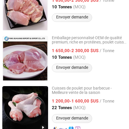
1 650,00-2 300,00 $US
Zhejiang, China
(MOQ)
10 Tonnes
Envoyer demande
Emballage personnalisé OEM de qualité
premium, riche en protéines, poulet cuisse
Yiwu Jiuhuang Import and Export Co., Ltd.
désossé et sans peau, congelé
/ Tonne
rapidement et nutritif
1 650,00-2 300,00 $US
Zhejiang, China
(MOQ)
10 Tonnes
Envoyer demande
Cuisses de poulet pour barbecue -
Meilleure vente de la saison
Pintong International Trade (Qingdao) Co, Ltd.
/ Tonne
1 200,00-1 600,00 $US
Shandong, China
Depuis 2025
(MOQ)
22 Tonnes
Envoyer demande