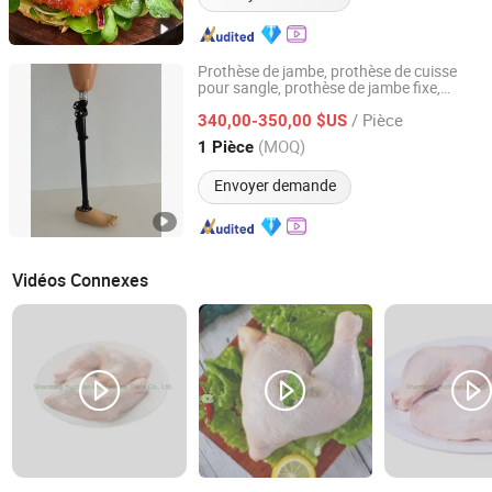
Prothèse de jambe, prothèse de cuisse
pour sangle, prothèse de jambe fixe,
Shijiazhuang Perfect Prosthetic Manufacture Co., Ltd.
prothèse de jambe, membre artificiel
/ Pièce
340,00-350,00 $US
Hebei, China
Depuis 2023
(MOQ)
1 Pièce
Envoyer demande
Vidéos Connexes