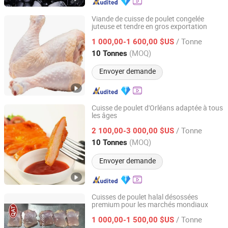
Viande de cuisse de poulet congelée
juteuse et tendre en gros exportation
Shandong Yuchuan International Trade Co., Ltd.
/ Tonne
1 000,00-1 600,00 $US
Shandong, China
Depuis 2022
(MOQ)
10 Tonnes
Envoyer demande
Cuisse de poulet d'Orléans adaptée à tous
les âges
Pintong International Trade (Qingdao) Co, Ltd.
/ Tonne
2 100,00-3 000,00 $US
Shandong, China
Depuis 2025
(MOQ)
10 Tonnes
Envoyer demande
Cuisses de poulet halal désossées
premium pour les marchés mondiaux
QINGDAO ALLIANCE FOOD CORP.
/ Tonne
1 000,00-1 500,00 $US