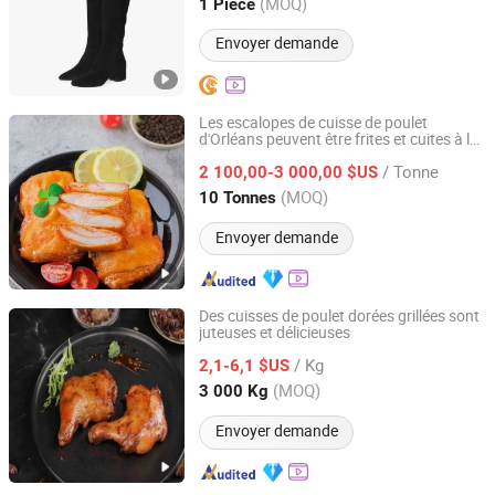
Fujian, China
Depuis 2025
(MOQ)
1 Pièce
Envoyer demande
Les escalopes de cuisse de poulet
d'Orléans peuvent être frites et cuites à la
Pintong International Trade (Qingdao) Co, Ltd.
vapeur
/ Tonne
2 100,00-3 000,00 $US
Shandong, China
Depuis 2025
(MOQ)
10 Tonnes
Envoyer demande
Des cuisses de poulet dorées grillées sont
juteuses et délicieuses
SHANDONG ZHENGTENG FOOD CO.,LTD
/ Kg
2,1-6,1 $US
Shandong, China
Depuis 2024
(MOQ)
3 000 Kg
Envoyer demande