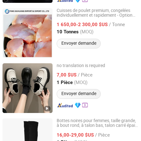
Cuisses de poulet premium, congelées
individuellement et rapidement - Option
Yiwu Jiuhuang Import and Export Co., Ltd.
tendre et riche en protéines
/ Tonne
1 650,00-2 300,00 $US
Zhejiang, China
(MOQ)
10 Tonnes
Envoyer demande
no translation is required
SHANDONG YICHUN TRADING CO., LTD.
/ Pièce
7,00 $US
(MOQ)
1 Pièce
Shandong, China
Depuis 2023
Envoyer demande
Bottes noires pour femmes, taille grande,
à bout rond, à talon bas, talon carré épais,
Leyida Trading Co., Ltd.
automne hiver, bottes au-dessus du
/ Pièce
genou,
16,00-29,00 $US
cuissardes