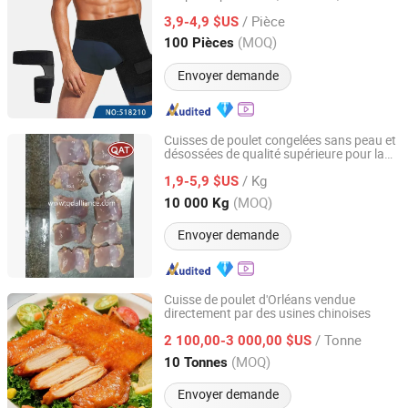
le quadriceps, les ischio-jambiers et les
/ Pièce
articulations
3,9-4,9 $US
Zhejiang, China
Depuis 2025
(MOQ)
100 Pièces
Envoyer demande
Cuisses de poulet congelées sans peau et
désossées de qualité supérieure pour la
QINGDAO ALLIANCE FOOD CORP.
cuisson
/ Kg
1,9-5,9 $US
Shandong, China
Depuis 2016
(MOQ)
10 000 Kg
Envoyer demande
Cuisse de poulet d'Orléans vendue
directement par des usines chinoises
Pintong International Trade (Qingdao) Co, Ltd.
/ Tonne
2 100,00-3 000,00 $US
Shandong, China
Depuis 2025
(MOQ)
10 Tonnes
Envoyer demande