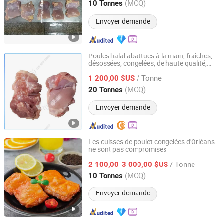
Shandong, China
Depuis 2016
(MOQ)
10 Tonnes
Envoyer demande
Poules halal abattues à la main, fraîches,
désossées, congelées, de haute qualité,
QINGDAO YUM NEW GROUP CO., LTD.
cuisses de poulet sans peau
/ Tonne
1 200,00 $US
Shandong, China
Depuis 2025
(MOQ)
20 Tonnes
Envoyer demande
Les cuisses de poulet congelées d'Orléans
ne sont pas compromises
Pintong International Trade (Qingdao) Co, Ltd.
/ Tonne
2 100,00-3 000,00 $US
Shandong, China
Depuis 2025
(MOQ)
10 Tonnes
Envoyer demande