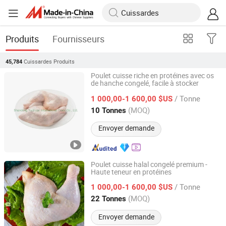
Produits
Fournisseurs
Cuissardes
Produits
45,784
Poulet cuisse riche en protéines avec os
de hanche congelé, facile à stocker
Shandong Yuchuan International Trade Co., Ltd.
/ Tonne
1 000,00-1 600,00 $US
Shandong, China
Depuis 2022
(MOQ)
10 Tonnes
Envoyer demande
Poulet cuisse halal congelé premium -
Haute teneur en protéines
Pintong International Trade (Qingdao) Co, Ltd.
/ Tonne
1 000,00-1 600,00 $US
Shandong, China
Depuis 2025
(MOQ)
22 Tonnes
Envoyer demande