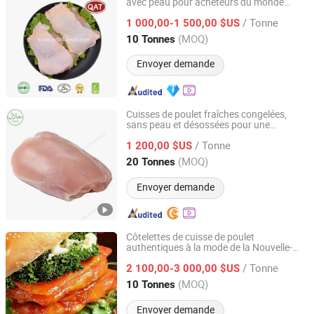
avec peau pour acheteurs du monde
QINGDAO ALLIANCE FOOD CORP.
entier
/ Tonne
1 000,00-1 500,00 $US
Shandong, China
Depuis 2016
(MOQ)
10 Tonnes
Envoyer demande
Cuisses de poulet fraîches congelées,
sans peau et désossées pour une
QINGDAO YUM NEW GROUP CO., LTD.
préparation de repas facile
/ Tonne
1 200,00 $US
Shandong, China
Depuis 2025
(MOQ)
20 Tonnes
Envoyer demande
Côtelettes de cuisse de poulet
authentiques à la mode de la Nouvelle-
Pintong International Trade (Qingdao) Co, Ltd.
Orléans - Doux et épicé
/ Tonne
2 100,00-3 000,00 $US
Shandong, China
Depuis 2025
(MOQ)
10 Tonnes
Envoyer demande