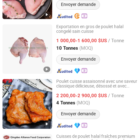
Envoyer demande
Exportation en gros de poulet halal
congelé sain cuisse
Shandong Yuchuan International Trade Co., Ltd.
/ Tonne
1 000,00-1 600,00 $US
Shandong, China
Depuis 2022
(MOQ)
10 Tonnes
Envoyer demande
Poulet cuisse assaisonné avec une saveur
classique délicieuse, désossé et avec
Huaxu Yuanda (Qingdao) International Trade Co., Ltd.
peau, produit de Chine
/ Tonne
2 200,00-2 900,00 $US
Shandong, China
Depuis 2026
(MOQ)
4 Tonnes
Envoyer demande
Cuisses de poulet halal fraîches premium