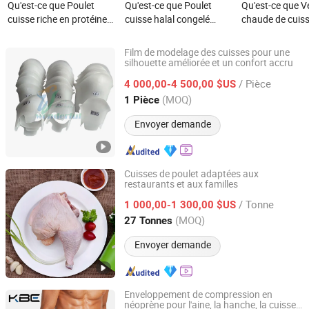
Qu'est-ce que Poulet
Qu'est-ce que Poulet
Qu'est-ce que V
cuisse riche en protéines
cuisse halal congelé
chaude de cuis
avec os de hanche
premium - Haute teneur
poulet congelée
congelé, facile à stocker
en protéines
une haute teneu
Film de modelage des cuisses pour une
protéines
silhouette améliorée et un confort accru
Shijiazhuang Wonderfu Rehabilitation Device Technology
Co., Ltd.
/ Pièce
4 000,00-4 500,00 $US
(MOQ)
1 Pièce
Hebei, China
Depuis 2019
Envoyer demande
Cuisses de poulet adaptées aux
restaurants et aux familles
Pintong International Trade (Qingdao) Co, Ltd.
/ Tonne
1 000,00-1 300,00 $US
Shandong, China
Depuis 2025
(MOQ)
27 Tonnes
Envoyer demande
Enveloppement de compression en
néoprène pour l'aine, la hanche, la cuisse,
Ningbo Kangbeien Heatlh Tech. Co., Ltd.