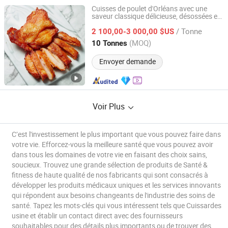
Cuisses de poulet d'Orléans avec une
saveur classique délicieuse, désossées et
Pintong International Trade (Qingdao) Co, Ltd.
avec la peau
/ Tonne
2 100,00-3 000,00 $US
Shandong, China
Depuis 2025
(MOQ)
10 Tonnes
Envoyer demande
Voir Plus
C’est l'investissement le plus important que vous pouvez faire dans
votre vie. Efforcez-vous la meilleure santé que vous pouvez avoir
dans tous les domaines de votre vie en faisant des choix sains,
soucieux. Trouvez une grande sélection de produits de Santé &
fitness de haute qualité de nos fabricants qui sont consacrés à
développer les produits médicaux uniques et les services innovants
qui répondent aux besoins changeants de l'industrie des soins de
santé. Tapez les mots-clés qui vous intéressent tels que Cuissardes
usine et établir un contact direct avec des fournisseurs
souhaitables pour des détails plus importants ou de trouver des